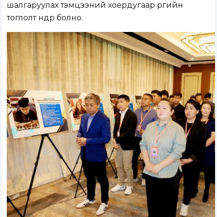
шалгаруулах тэмцээний хоёрдугаар өргийн
тоглолт өнөөдөр болно.