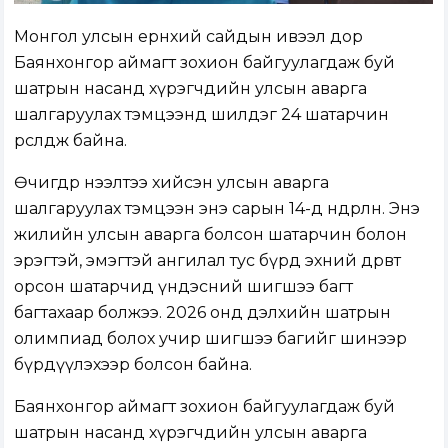
Монгол улсын ерөнхий сайдын ивээл дор
Баянхонгор аймагт зохион байгуулагдаж буй
шатрын насанд хүрэгчдийн улсын аварга
шалгаруулах тэмцээнд шилдэг 24 шатарчин
өрсөлдөж байна.
Өчигдөр нээлтээ хийсэн улсын аварга
шалгаруулах тэмцээн энэ сарын 14-д өндөрлөнө. Энэ
жилийн улсын аварга болсон шатарчин болон
эрэгтэй, эмэгтэй ангилал тус бүрд эхний дөрөвт
орсон шатарчид үндэсний шигшээ багт
багтахаар болжээ. 2026 онд дэлхийн шатрын
олимпиад болох учир шигшээ багийг шинээр
бүрдүүлэхээр болсон байна.
Баянхонгор аймагт зохион байгуулагдаж буй
шатрын насанд хүрэгчдийн улсын аварга