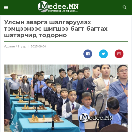
Улсын аварга шалгаруулах
тэмцээнээс шигшээ багт багтах
шатарчид тодорно
Aдмин / Нүүр
2025.09.04