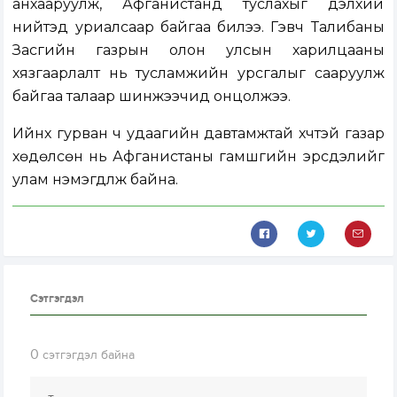
анхааруулж, Афганистанд туслахыг дэлхий
нийтэд уриалсаар байгаа билээ. Гэвч Талибаны
Засгийн газрын олон улсын харилцааны
хязгаарлалт нь тусламжийн урсгалыг сааруулж
байгаа талаар шинжээчид онцолжээ.
Ийнхүү гурван ч удаагийн давтамжтай хүчтэй газар
хөдөлсөн нь Афганистаны гамшгийн эрсдэлийг
улам нэмэгдүүлж байна.
Сэтгэгдэл
0
сэтгэгдэл байна