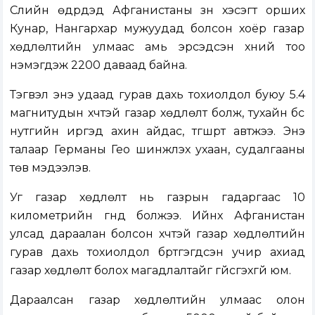
Сүүлийн өдрүүдэд Афганистаны зүүн хэсэгт орших
Кунар, Нангархар мужуудад болсон хоёр газар
хөдлөлтийн улмаас амь эрсэдсэн хүний тоо
нэмэгдэж 2200 даваад байна.
Тэгвэл энэ удаад гурав дахь тохиолдол буюу 5.4
магнитудын хүчтэй газар хөдлөлт болж, тухайн бүс
нутгийн иргэд ахин айдас, түгшүүрт автжээ. Энэ
талаар Германы Гео шинжлэх ухаан, судалгааны
төв мэдээлэв.
Уг газар хөдлөлт нь газрын гадаргаас 10
километрийн гүнд болжээ. Ийнхүү Афганистан
улсад дараалан болсон хүчтэй газар хөдлөлтийн
гурав дахь тохиолдол бүртгэгдсэн учир ахиад
газар хөдлөлт болох магадлалтайг үгүйсгэхгүй юм.
Дараалсан газар хөдлөлтийн улмаас олон