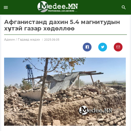
Афганистанд дахин 5.4 магнитудын
хүчтэй газар хөдөллөө
Aдмин / Гадаад мэдээ
2025.09.05