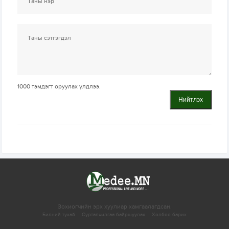
1000
тэмдэгт оруулах үлдлээ.
Нийтлэх
Зохиогчийн эрх хуулиар хамгаалагдсан.
Бидний тухай
Сурталчилгаа байршуулах
Холбоо барих