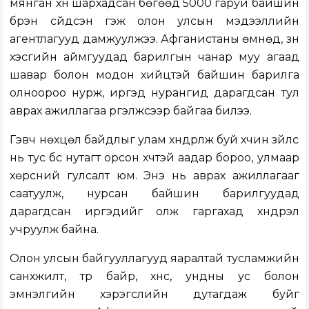
мянган хүн шархадсан бөгөөд 5000 гаруй байшин
бүрэн сүйдсэн гэж олон улсын мэдээллийн
агентлагууд дамжуулжээ. Афганистаны өмнөд, зүүн
хэсгийн аймгуудад барилгын чанар муу агаад
шавар болон модон хийцтэй байшин барилга
олноороо нурж, иргэд нурангид дарагдсан тул
аврах ажиллагаа үргэлжсээр байгаа билээ.
Гэвч нөхцөл байдлыг улам хүндрүүлж буй хүчин зүйлс
нь тус бүс нутагт орсон хүчтэй аадар бороо, улмаар
хөрсний гулсалт юм. Энэ нь аврах ажиллагааг
саатуулж, нурсан байшин барилгуудад
дарагдсан иргэдийг олж гаргахад хүндрэл
учруулж байна.
Олон улсын байгууллагууд яаралтай тусламжийн
санхүүжилт, түр байр, хүнс, ундны ус болон
эмнэлгийн хэрэгслийн дутагдаж буйг