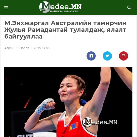
М.Энхжаргал Австралийн тамирчин
Жулья Рамадантай тулалдаж, ялалт
байгууллаа
Aдмин / Спорт
2025.09.06