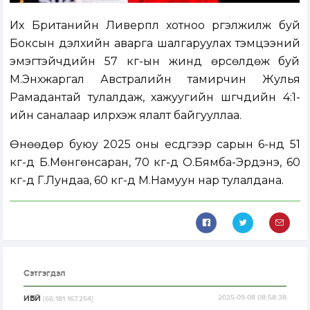
Их Британийн Ливерпүүл хотноо үргэлжилж буй
Боксын дэлхийн аварга шалгаруулах тэмцээний
эмэгтэйчүүдийн 57 кг-ын жинд өрсөлдөж буй
М.Энхжаргал Австралийн тамирчин Жулья
Рамадантай тулалдаж, хажуугийн шүүгчдийн 4:1-
ийн саналаар илүүрхэж ялалт байгууллаа.
Өнөөдөр буюу 2025 оны есдүгээр сарын 6-нд 51
кг-д Б.Мөнгөнсаран, 70 кг-д О.Бямба-Эрдэнэ, 60
кг-д Г.Лундаа, 60 кг-д М.Намуун нар тулалдана.
Сэтгэгдэл
ИБЙ
2025-09-08 08:58:38
[66.181.167.254]