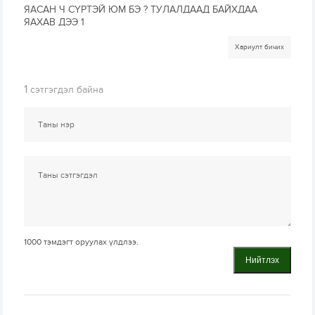
ЯАСАН Ч СҮРТЭЙ ЮМ БЭ ? ТУЛАЛДААД БАЙХДАА
ЯАХАВ ДЭЭ 1
Хариулт бичих
1
сэтгэгдэл байна
1000
тэмдэгт оруулах үлдлээ.
Нийтлэх