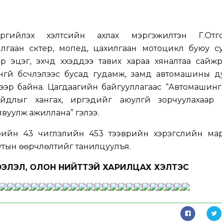
гийлэх хэлтсийн ахлах мэргэжилтэн Г.Отго
илгаан скүтер, мопед, цахилгаан мотоцикл буюу с
өр эцэг, эхчүүд хүүхэддээ тавих хараа хяналтаа сайж
гүй бүсчлэлээс бусад гудамж, замд автомашины д
вээр байна. Цагдаагийн байгууллагаас “Автомашинг
йдлыг хангах, иргэдийг аюулгүй зорчуулахаар 
явуулж ажиллана” гэлээ.
рийн 43 чиглэлийн 453 тээврийн хэрэгслийн ма
утын өөрчлөлтийг танилцуулъя.
ЭЛЭЛ, ОЛОН НИЙТТЭЙ ХАРИЛЦАХ ХЭЛТЭС