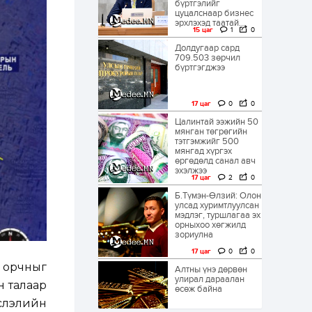
бүртгэлийг
цуцалснаар бизнес
эрхлэхэд таатай...
15 цаг
1
0
Долдугаар сард
709.503 зөрчил
бүртгэгджээ
17 цаг
0
0
Цалинтай ээжийн 50
мянган төгрөгийн
тэтгэмжийг 500
мянгад хүргэх
өргөдөлд санал авч
эхэлжээ
17 цаг
2
0
Б.Түмэн-Өлзий: Олон
улсад хуримтлуулсан
мэдлэг, туршлагаа эх
орныхоо хөгжилд
зориулна
17 цаг
0
0
л орчныг
Алтны үнэ дөрвөн
улирал дараалан
н талаар
өсөж байна
йслэлийн