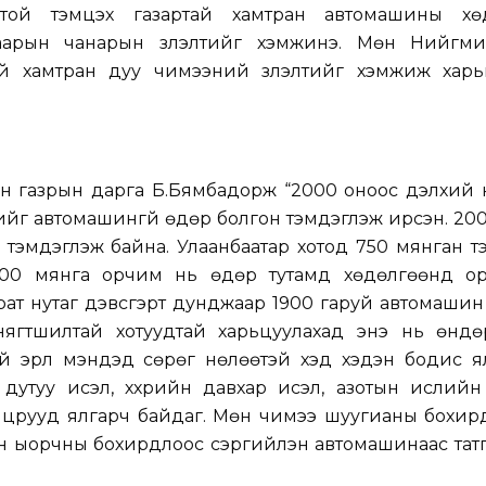
лтой тэмцэх газартай хамтран автомашины хө
гаарын чанарын үзүүлэлтийг хэмжинэ. Мөн Нийгмий
й хамтран дуу чимээний үзүүлэлтийг хэмжиж харь
н газрын дарга Б.Бямбадорж “2000 оноос дэлхий 
ийг автомашингүй өдөр болгон тэмдэглэж ирсэн. 20
 тэмдэглэж байна. Улаанбаатар хотод 750 мянган 
 600 мянга орчим нь өдөр тутамд хөдөлгөөнд ор
ат нутаг дэвсгэрт дунджаар 1900 гаруй автомашин
гтшилтай хотуудтай харьцуулахад энэ нь өндөр үз
й эрүүл мэндэд сөрөг нөлөөтэй хэд хэдэн бодис я
н дутуу исэл, хүхрийн давхар исэл, азотын ислийн
нцрууд ялгарч байдаг. Мөн чимээ шуугианы бохир
эн ыорчны бохирдлоос сэргийлэн автомашинаас тат