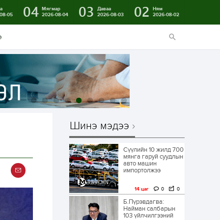
04
03
02
а
Мягмар
Даваа
Ням
08-05
2026-08-04
2026-08-03
2026-08-02
э
Шинэ мэдээ
Сүүлийн 10 жилд 700
мянга гаруй суудлын
авто машин
импортолжээ
14 цаг
0
0
Б.Пүрэвдагва:
Найман салбарын
103 үйлчилгээний