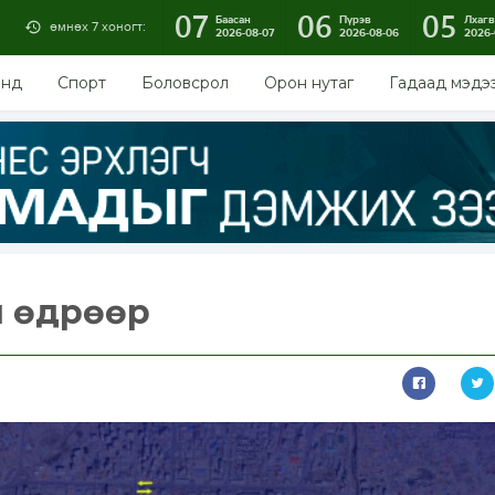
07
06
05
Баасан
Пүрэв
Лхагв
өмнөх 7 хоногт:
2026-08-07
2026-08-06
2026-
энд
Спорт
Боловсрол
Орон нутаг
Гадаад мэдэ
й өдрөөр