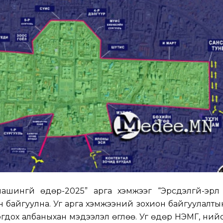
ашингүй өдөр-2025” арга хэмжээг “Эрсдэлгүй-эрүү
н байгуулна. Уг арга хэмжээний зохион байгуулалты
гдох албаныхан мэдээлэл өглөө. Уг өдөр НЭМГ, ни