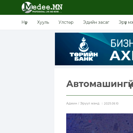
Нүүр
Хууль
Улстөр
Эдийн засаг
Эрүүл м
Автомашингү
Aдмин / Эрүүл мэнд
2025.09.10