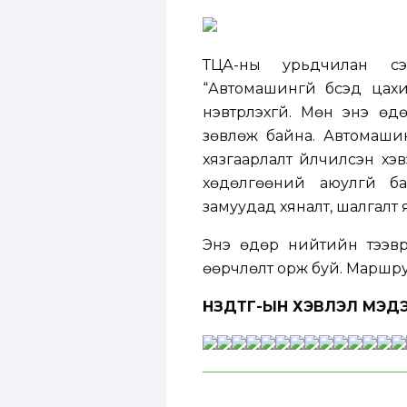
ТЦА-ны урьдчилан сэр
“Автомашингүй бүсэд цах
нэвтрүүлэхгүй. Мөн энэ өд
зөвлөж байна. Автомашин
хязгаарлалт үйлчилсэн хэ
хөдөлгөөний аюулгүй ба
замуудад хяналт, шалгалт 
Энэ өдөр нийтийн тээв
өөрчлөлт орж буй. Маршр
НЗДТГ-ЫН ХЭВЛЭЛ МЭДЭ