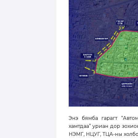
Энэ бямба гарагт “Автом
хамтдаа” уриан дор зохио
НЭМГ, НЦУГ, ТЦА-ны холбо