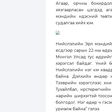
Агаар, орчны бохирдо
хязгаарласан цэгүүдэд а
мэндийн үндэсний төвтэ
судалгаа хийх юм.
Нийслэлийн Эрүүл мэндий
есдүгээр сарын 22-ны өдр
Монгол Улсад тус өдрийг
хэрэгсэл байдаг. Үүний
Нийслэлийн нэг км квадр
байна. Дэлхийн өндөр ня
Тээврийн хэрэгслээс хүни
Тухайлбал, нүүрстөрөгчий
нарийн ширхэгтэй тоосо
болгодог. Нэг өдөр ч гэс
уриалж байна” гэлээ.