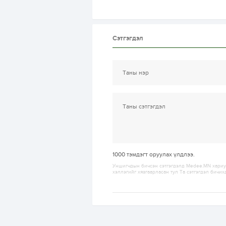
Сэтгэгдэл
1000
тэмдэгт оруулах үлдлээ.
Уншигчдын бичсэн сэтгэгдэлд Medee.MN хариуц
хэллэгийг хязгаарласан тул Та сэтгэгдэл бичих