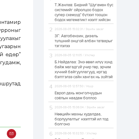
Т.Жанлав: Бидний "Шугаман бус
Н.Номтойбаяр:
системийг ойролцоо бодох
Аймгуудад
супер схемүүд" бүтээл тооцон
тулгамдаж буй
асуудлуудыг долоо
бодох математикт нээлт хийсэн
нтамир
хоног бүр Засгийн
газрын...
урроныг
2026-08-05 15:02:31 / Эдийн засаг
1 өдөр
0
0
ЗГ: Автобензин, дизель
руулахыг
УИХ-ын дарга
түлшний онцгой албан татварыг
С.Бямбацогт төрийг
угаарын
тэглэлээ
төлөөлөн Сутай
хайрхны тэнгэрийг
үй өдөр”
2026-08-05 12:11:05 / Улстөр
тахих төрийн
тахилгад оролцлоо
гудамж,
Б.Найдалаа: Энэ өвөл илүү хүнд
1 өдөр
3
0
байж магадгүй учир төр, эрчим
хүчний байгууллагууд, иргэд
“Хотын дарга сонсож
байна” 150150 тусгай
бэлтгэлээ сайн хангах нь зүйтэй
дугаарыг
ршрутад
наймдугаар сарын
2026-08-05 12:57:50 / Нүүр
14-нөөс ажиллуулж...
Европ дахь монголчуудын
1 өдөр
0
0
соёлын наадам боллоо
“Чингис хаан” олон
2026-08-05 15:06:04 / Эдийн засаг
улсын нисэх буудал
руу нийтийн тээврийн
Нөөцийн махны худалдаа,
автобус 24 цагаар
борлуулалтыг нээлттэй ил тод
үйлчилж байна
болгоно
1 өдөр
1
0
2026-08-06 10:32:53 / Улстөр
Нийслэлийн