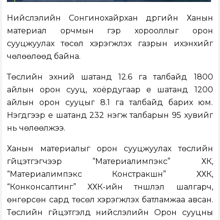
Нийслэлийн Сонгинохайрхан дүүргийн Ханын
материал орчмын гэр хорооллыг орон
сууцжуулах төсөл хэрэгжүүлэх газрын ихэнхийг
чөлөөлөөд байна.
Төслийн эхний шатанд 12.6 га талбайд 1800
айлын орон сууц, хоёрдугаар үе шатанд 1200
айлын орон сууцыг 8.1 га талбайд барих юм.
Нэгдүгээр үе шатанд 232 нэгж талбарын 95 хувийг
нь чөлөөлжээ.
Ханын материалыг орон сууцжуулах төслийн
гүйцэтгэгчээр “Материалимпэкс” ХК,
“Материалимпэкс Констракшн” ХХК,
“Конконсалтинг” ХХК-ийн түншлэл шалгарч,
өнгөрсөн сард төсөл хэрэгжүүлэх батламжаа авсан.
Төслийн гүйцэтгэлд нийслэлийн Орон сууцны