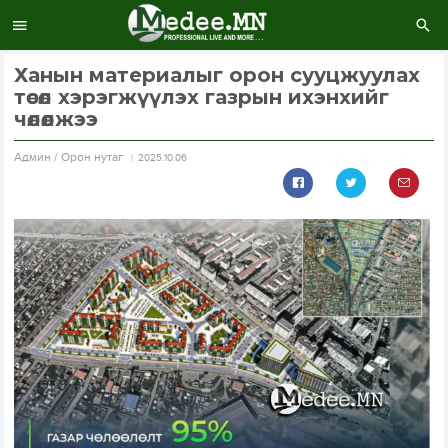
Ханын материалыг орон сууцжуулах
төсөл хэрэгжүүлэх газрын ихэнхийг
чөлөөлжээ
Aдмин / Орон нутаг
2025.10.06