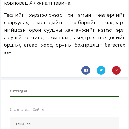
корпорац ХК хяналт тавина.
Төслийг хэрэгжүүлснээр хүн амын төвлөрлийг
сааруулах, иргэдийн төлбөрийн чадварт
нийцсэн орон сууцны хангамжийг нэмэх, эрүүл
аюулгүй орчинд ажиллаж, амьдрах нөхцөлийг
бүрдүүлж, агаар, хөрс, орчны бохирдлыг багасгах
юм.
Сэтгэгдэл
0
сэтгэгдэл байна