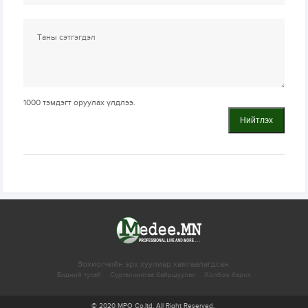
1000
тэмдэгт оруулах үлдлээ.
Нийтлэх
Зохиогчийн эрх хуулиар хамгаалагдсан.
Бидний тухай
Сурталчилгаа байршуулах
Холбоо барих
© 2020 MPO Co.ltd. All Right Reserved.