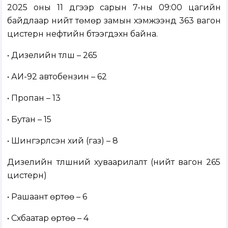
2025 оны 11 дүгээр сарын 7-ны 09:00 цагийн
байдлаар нийт төмөр замын хэмжээнд 363 вагон
цистерн нефтийн бүтээгдэхүүн байна.
• Дизелийн түлш – 265
• АИ-92 автобензин – 62
• Пропан – 13
• Бутан – 15
• Шингэрүүлсэн хий (газ) – 8
Дизелийн түлшний хуваарилалт (нийт вагон 265
цистерн)
• Рашаант өртөө – 6
• Сүхбаатар өртөө – 4