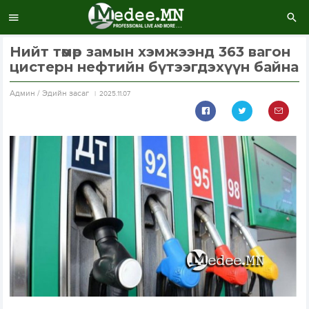
Нийт төмөр замын хэмжээнд 363 вагон
цистерн нефтийн бүтээгдэхүүн байна
Aдмин / Эдийн засаг
2025.11.07