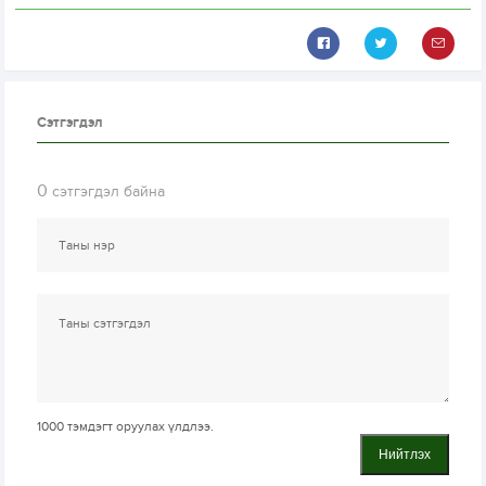
Сэтгэгдэл
0
сэтгэгдэл байна
1000
тэмдэгт оруулах үлдлээ.
Нийтлэх