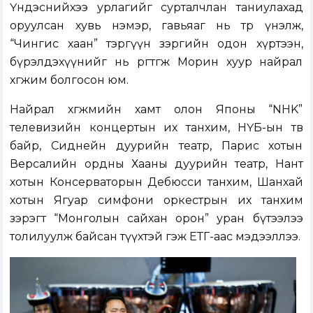
Үндэснийхээ урлагийг сурталчлан таниулахад
оруулсан хувь нэмэр, гавьяаг нь төр үнэлж,
“Чингис хаан” тэргүүн зэргийн одон хүртээн,
бүрэлдэхүүнийг нь өргөтгөж Морин хуур найрал
хөгжим болгосон юм.
Найрал хөгжмийн хамт олон Японы “NHK”
телевизийн концертын их танхим, НҮБ-ын төв
байр, Сиднейн дуурийн театр, Парис хотын
Версалийн ордны Хааны дуурийн театр, Нант
хотын Консерваторын Дебюсси танхим, Шанхай
хотын Ягуар симфони оркестрын их танхим
зэрэгт “Монголын сайхан орон” уран бүтээлээ
толилуулж байсан түүхтэй гэж ЕТГ-аас мэдээллээ.