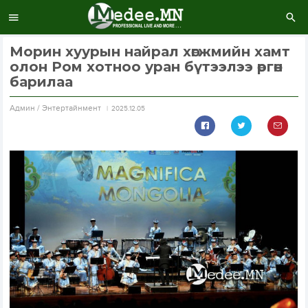
Морин хуурын найрал хөгжмийн хамт
олон Ром хотноо уран бүтээлээ өргөн
барилаа
Aдмин / Энтертайнмент
2025.12.05