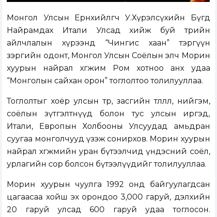
Монгол Улсын Ерөнхийлөгч У.Хүрэлсүхийн Бүгд
Найрамдах Итали Улсад хийж буй төрийн
айлчлалын хүрээнд “Чингис хаан” тэргүүн
зэргийн одонт, Монгол Улсын Соёлын элч Морин
хуурын найрал хөгжим Ром хотноо анх удаа
“Монголын сайхан орон” тоглолтоо толилууллаа.
Тоглолтыг хоёр улсын төр, засгийн төлөөлөл, нийгэм,
соёлын зүтгэлтнүүд болон тус улсын иргэд,
Итали, Европын Холбооны Улсуудад амьдран
суугаа монголчууд үзэж сонирхов. Морин хуурын
найрал хөгжмийн уран бүтээлчид үндэсний соёл,
урлагийн сор болсон бүтээлүүдийг толилууллаа.
Морин хуурын чуулга 1992 онд байгуулагдсан
цагаасаа хойш эх орондоо 3,000 гаруй, дэлхийн
20 гаруй улсад 600 гаруй удаа тоглосон.