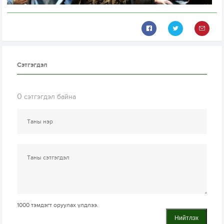
Сэтгэгдэл
0
сэтгэгдэл байна
1000
тэмдэгт оруулах үлдлээ.
Нийтлэх