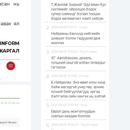
всан нь
Т.Жанлав: Бидний "Шугаман бус
Худалдагч
системийг ойролцоо бодох
Н.Амарзаяа:
супер схемүүд" бүтээл тооцон
Дэлгүүрийн 32
хуудастай өрийн
бодох математикт нээлт хийсэн
дэвтэр долоо хоногт
авах ял
л дүүрдэг
2026-08-08 11:32:31 / Спорт
1 өдөр
0
0
Найрааны бөхчүүд нийгмийн
Б.Хулан дэлхийн
шившиг болон гадуурхагдаж
аварга боллоо
ZINFORM
эхэллээ
ЖАРГАЛ
2026-08-05 15:02:31 / Эдийн засаг
ЗГ: Автобензин, дизель
1 өдөр
0
0
түлшний онцгой албан татварыг
тэглэлээ
Р.Даваадорж: Энэ
намрын экспортын
орлого Монголд
2026-08-05 12:11:05 / Улстөр
боломж олгож болох
Б.Найдалаа: Энэ өвөл илүү хүнд
юм
байж магадгүй учир төр, эрчим
1 өдөр
0
2
хүчний байгууллагууд, иргэд
бэлтгэлээ сайн хангах нь зүйтэй
Автомашины улсын
дугаар сондгой
12-10 17:26:35
2026-08-05 12:57:50 / Нүүр
тоогоор төгссөн бол
өнөөдөр шатахуун
Европ дахь монголчуудын
авна
соёлын наадам боллоо
1 өдөр
0
0
риулт бичих
2026-08-05 15:06:04 / Эдийн засаг
Н.Номтойбаяр: