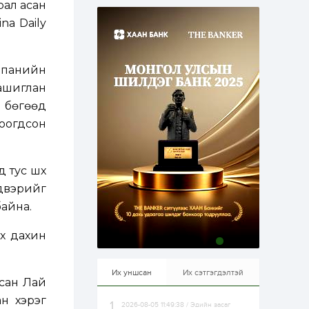
рал асан
эрхлэхэд таатай...
1 өдөр
1
0
na Daily
Долдугаар сард
709.503 зөрчил
бүртгэгджээ
мпанийн
 ашиглан
1 өдөр
0
0
Цалинтай ээжийн 50
н бөгөөд
мянган төгрөгийн
тоогдсон
тэтгэмжийг 500
мянгад хүргэх
өргөдөлд санал авч
эхэлжээ
1 өдөр
2
0
тус шүүх
Б.Түмэн-Өлзий: Олон
улсад хуримтлуулсан
йдвэрийг
мэдлэг, туршлагаа эх
байна.
орныхоо хөгжилд
зориулна
1 өдөр
0
0
үх дахин
Алтны үнэ дөрвөн
улирал дараалан
өсөж байна
Их уншсан
Их сэтгэгдэлтэй
асан Лай
н хэрэг
2026-08-05 11:49:38 / Эдийн засаг
1 өдөр
0
0