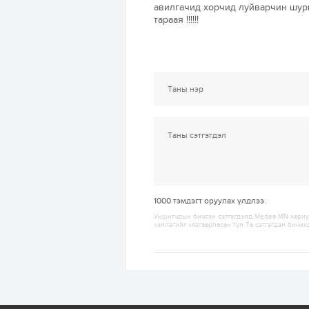
авилгачид хорчид луйварчин шург
тараая !!!!!!
1000
тэмдэгт оруулах үлдлээ.
Уншигчдын бичсэн сэтгэгдэлд Medee.MN хариуц
хэллэгийг хязгаарласан тул Та сэтгэгдэл бичих