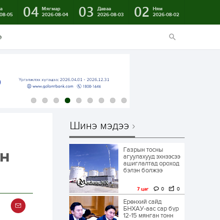
04
03
02
а
Мягмар
Даваа
Ням
08-05
2026-08-04
2026-08-03
2026-08-02
э
Шинэ мэдээ
Газрын тосны
он
агуулахууд эхнээсээ
ашиглалтад ороход
бэлэн болжээ
7 цаг
0
0
Ерөнхий сайд
БНХАУ-аас сар бүр
12-15 мянган тонн