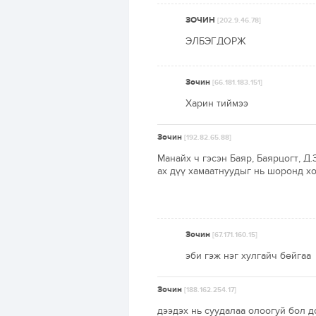
ЗОЧИН
[202.9.46.78]
ЭЛБЭГДОРЖ
Зочин
[66.181.183.151]
Харин тиймээ
Зочин
[192.82.65.88]
Манайх ч гэсэн Баяр, Баярцогт, Д
ах дүү хамаатнуудыг нь шоронд хо
Зочин
[67.171.160.15]
эби гэж нэг хулгайч бөйгаа
Зочин
[188.162.254.17]
дээдэх нь суудалаа олоогуй бол д