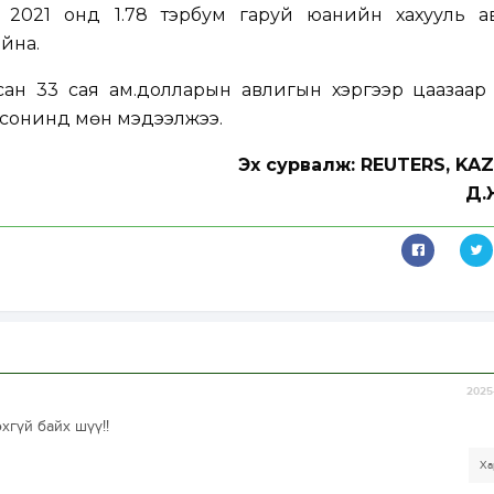
 2021 онд 1.78 тэрбум гаруй юанийн хахууль а
йна.
ан 33 сая ам.долларын авлигын хэргээр цаазаар 
y сонинд мөн мэдээлжээ.
Эх сурвалж: REUTERS, KA
Д.
2025-
хгүй байх шүү!!
Ха