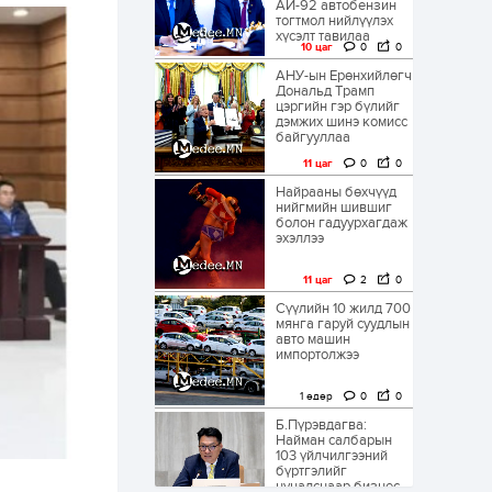
АИ-92 автобензин
тогтмол нийлүүлэх
хүсэлт тавилаа
10 цаг
0
0
АНУ-ын Ерөнхийлөгч
Дональд Трамп
цэргийн гэр бүлийг
дэмжих шинэ комисс
байгууллаа
11 цаг
0
0
Найрааны бөхчүүд
нийгмийн шившиг
болон гадуурхагдаж
эхэллээ
11 цаг
2
0
Сүүлийн 10 жилд 700
мянга гаруй суудлын
авто машин
импортолжээ
1 өдөр
0
0
Б.Пүрэвдагва:
Найман салбарын
103 үйлчилгээний
бүртгэлийг
цуцалснаар бизнес