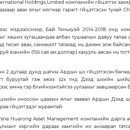
ernational Holdings Limited компанийн гүйцэтгэх захи
заар авах ялыг мягмар гарагт гүйцэтгэсэн тухай Chi
ээс мэдээлснээр, Бай Тяньхуэй 2014-2018 онд ко
ыг хаших хугацаандаа албан тушаалын давуу талаа
төсөл авах, санхүүжилт татахад нь дөхөм үзүүлж байса
аруй юанийн (156 сая ам.доллар) хахууль авсан нь тог
 2 дугаар дунд шатны Ардын шүүх гүйцэтгэсэн бөгөөд 
т буруутай гэж үзжээ. Шүүх түүнд Дээд шүүхийн ши
хээс өмнө гэр бүлийнхэнтэйгээ уулзахыг зөвшөөрсөн 
үүхийн оноосон цаазын ялыг заавал Ардын Дээд шү
раа гүйцэтгэдэг журамтай.
China Huarong Asset Management компанийн дарга 
лиант хэргийн дараах хамгийн их анхаарал татса