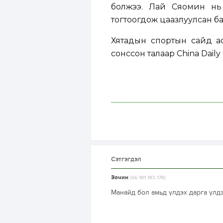
болжээ. Лай Сяомин нь
тогтоогдож цаазлуулсан ба
Хятадын спортын сайд ас
сонссон талаар China Dail
Сэтгэгдэл
Зочин
[66.181.183.178]
Манайд бол амьд үлдэх дарга үлдэ