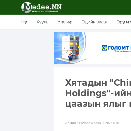
Нүүр
Хууль
Улстөр
Эдийн засаг
Эрүүл м
Хятадын "Chin
Holdings"-ий
цаазын ялыг 
Aдмин / Гадаад мэдээ
2025.12.10