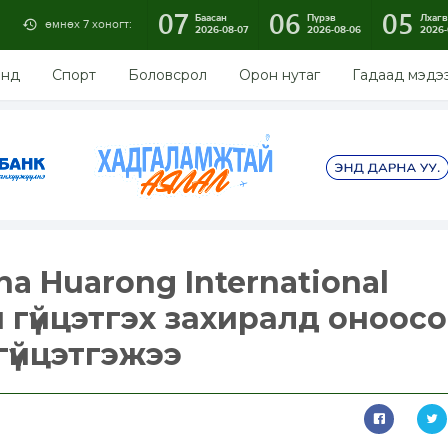
07
06
05
Баасан
Пүрэв
Лхагв
өмнөх 7 хоногт:
2026-08-07
2026-08-06
2026-
энд
Спорт
Боловсрол
Орон нутаг
Гадаад мэдэ
a Huarong International
н гүйцэтгэх захиралд оноос
гүйцэтгэжээ