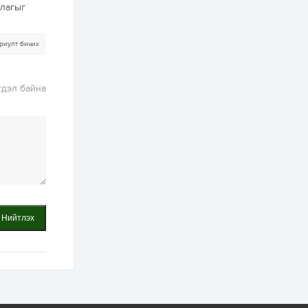
бүртгэл энэ сарын 10-
ллагыг
нд эхэлнэ
2 өдөр
0
0
риулт бичих
16 төрлийн эмийг нэг
эх үүсвэрээс
худалдан авах
журмыг баталлаа
гдэл байна
2 өдөр
0
0
Нэгдүгээр
хорооллын арын
замыг наймдугаар
сарын 6-ны 23:00
цагаас түр хааж,
борооны ус...
2 өдөр
0
0
Б.Баярбаатар:
Төсвийн шинэчлэл
Нийтлэх
хийхгүй, урсгал
зардлаа
үргэлжлүүлэн тэлээд
байвал...
2 өдөр
2
0
Татварын өртэй
шатахуун импортлогч
ААН-үүдийн дансыг
битүүмжлэхгүй