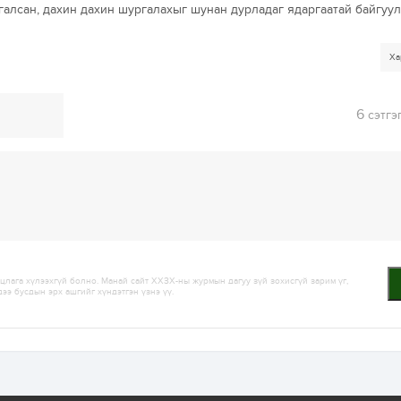
алсан, дахин дахин шургалахыг шунан дурладаг ядаргаатай байгуу
Ха
6
сэтгэ
лага хүлээхгүй болно. Манай сайт ХХЗХ-ны журмын дагуу зүй зохисгүй зарим үг,
дээ бусдын эрх ашгийг хүндэтгэн үзнэ үү.