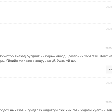
2025-
2025-
2025-
.Зоригтоо эхлээд бүгдийг нь барьж аваад цаазлачих хэрэгтэй. Хамт и
рь. Үйлийн үр хаалга андуурахгүй. Удахгүй дээ.
Ха
2025-
2025-
оодох нь хэзээ ч гуйдэлээ олдоггуй гэж Уих гээч худалч хулгайч за