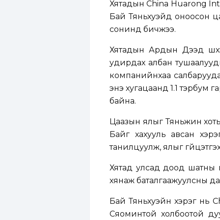
Хятадын China Huarong Int
Бай Тяньхуэйд оноосон цаа
сонинд бичжээ.
Хятадын Ардын Дээд шүүх
удирдах албан тушаалууд
компанийнхаа салбаруудад 
энэ хугацаанд 1.1 тэрбум г
байна.
Цаазын ялыг Тяньжин хотын
Байг хахууль авсан хэрэг
танилцуулж, ялыг гүйцэтгэ
Хятад улсад доод шатны ш
хянаж баталгаажуулсны да
Бай Тяньхуэйн хэрэг нь 
Сяоминтой холбоотой дуу