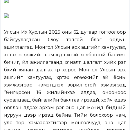
Улсын Их Хурлын 2025 оны 62 дугаар тогтоолоор
байгуулагдсан Оюу толгой бүлэг ордын
ашиглалтад Монгол Улсын эрх ашгийг хангуулах,
хүртэх өгөөжийг нэмэгдүүлэхтэй холбоотой баримт
бичиг, үйл ажиллагаанд хяналт шалгалт хийх үүрэг
бүхий хянан шалгах түр хороо Монгол Улсын эрх
ашгийг хангуулах, хүртэх өгөөжийг зүй ёсны
хэмжээгээр нэмэгдүүлэх зорилготой хэмээгээд
“Өнгөрсөн 16 жилийнхээ алдаа, онооноос
суралцаад, байгалийн баялгаа ирээдүй, хойч үедээ
өвлүүлэн үлдээх эрхэм үүрэг энэ цаг мөчид бидний
нуруун дээр ирээд байна. Тийм болохоор нам,
улс төр хамаарахгүйгээр монголчууд энэ цаг