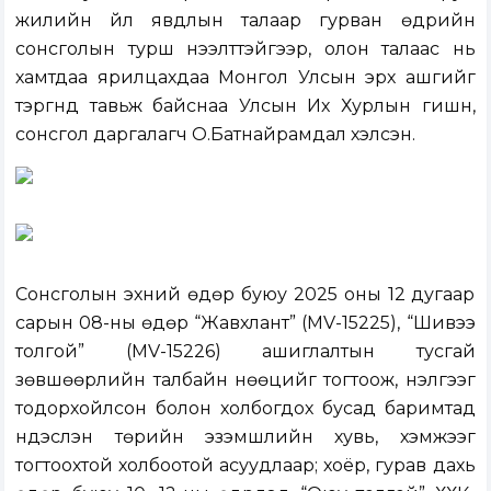
жилийн үйл явдлын талаар гурван өдрийн
сонсголын турш нээлттэйгээр, олон талаас нь
хамтдаа ярилцахдаа Монгол Улсын эрх ашгийг
тэргүүнд тавьж байснаа Улсын Их Хурлын гишүүн,
сонсгол даргалагч О.Батнайрамдал хэлсэн.
Сонсголын эхний өдөр буюу 2025 оны 12 дугаар
сарын 08-ны өдөр “Жавхлант” (MV-15225), “Шивээ
толгой” (MV-15226) ашиглалтын тусгай
зөвшөөрлийн талбайн нөөцийг тогтоож, үнэлгээг
тодорхойлсон болон холбогдох бусад баримтад
үндэслэн төрийн эзэмшлийн хувь, хэмжээг
тогтоохтой холбоотой асуудлаар; хоёр, гурав дахь