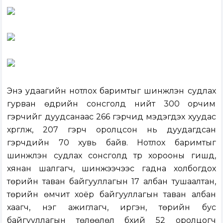
Энэ удаагийн нотлох баримтыг шинжлэн судлах
гурван өдрийн сонсголд нийт 300 орчим
гэрчийг дуудсанаас 266 гэрчид мэдэгдэх хуудас
хүргүүлж, 207 гэрч оролцсон нь дуудагдсан
гэрчүүдийн 70 хувь байв. Нотлох баримтыг
шинжлэн судлах сонсголд түр хорооны гишүүд,
хянан шалгагч, шинжээчээс гадна холбогдох
төрийн таван байгууллагын 17 албан тушаалтан,
төрийн өмчит хоёр байгууллагын таван албан
хаагч, нэг ажиглагч, иргэн, төрийн бус
байгууллагын төлөөлөл бүхий 52 оролцогч