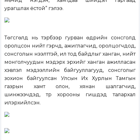
мөчид нэгдэн, хамтдаа шийдэл гаргаад
урагшлах ёстой” гэлээ.
Төгсгөлд нь тэрбээр гурван өдрийн сонсголд
оролцсон нийт гэрчүүд, ажиглагчид, оролцогчдод,
сонсголын нээлттэй, ил тод байдлыг ханган, нийт
монголчуудын мэдэрх эрхийг ханган ажилласан
хэвлэл мэдээллийн байгууллагууд, сонсголыг
зохион байгуулсан Улсын Их Хурлын Тамгын
газрын хамт олон, хянан шалгагчид,
шинжээчдэд, түр хорооны гишүүдэд талархал
илэрхийлсэн.