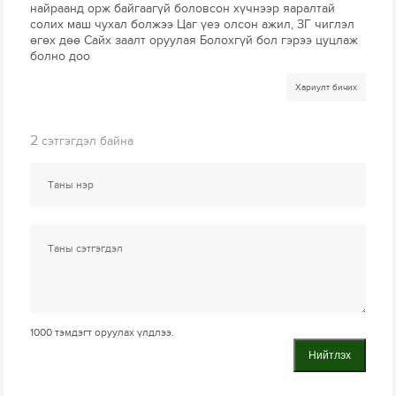
найраанд орж байгаагүй боловсон хүчнээр яаралтай
солих маш чухал болжээ Цаг үеэ олсон ажил, ЗГ чиглэл
өгөх дөө Сайх заалт оруулая Болохгүй бол гэрээ цуцлаж
болно доо
Хариулт бичих
2
сэтгэгдэл байна
1000
тэмдэгт оруулах үлдлээ.
Нийтлэх