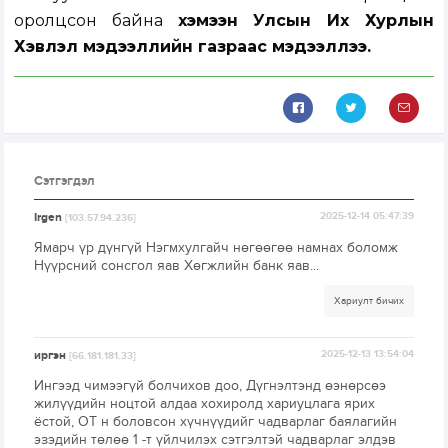
оролцсон байна
хэмээн Улсын Их Хурлын
Хэвлэл мэдээллийн газраас мэдээллээ.
Сэтгэгдэл
Irgen
2025-12-14 05:47:39
[103.57.94.236]
Ямарч үр дүнгүй Нэгмхулгайч нөгөөгөө намнах боломж
Нүүрсний сонсгол яав Хөгжлийн банк яав...
Хариулт бичих
иргэн
2025-12-13 13:54:04
[66.181.181.33]
Ингээд чимээгүй болчихов доо, Дүгнэлтэнд өэнөрсөэ
жилүүдийн ноцтой алдаа хохиролд хариуцлага ярих
ёстой, ОТ н боловсон хүчнүүдийг чадварлаг баялагийн
эзэдийн төлөө 1 -т үйлчилэх сэтгэлтэй чадварлаг элдэв