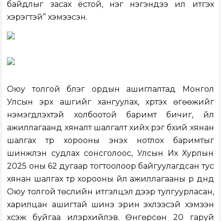
байдлыг засах ёстой, нэг нэгэндээ илүү итгэх
хэрэгтэй” хэмээсэн.
Оюу толгой бүлэг ордын ашиглалтад Монгол
Улсын эрх ашгийг хангуулах, хүртэх өгөөжийг
нэмэгдүүлэхтэй холбоотой баримт бичиг, үйл
ажиллагаанд хяналт шалгалт хийх үүрэг бүхий хянан
шалгах түр хорооны энэхүү нотлох баримтыг
шинжлэн судлах сонсголоос, Улсын Их Хурлын
2025 оны 62 дугаар тогтоолоор байгуулагдсан тус
хянан шалгах түр хорооны үйл ажиллагааны үр дүнд
Оюу толгой төслийн итгэлцэл дээр тулгуурласан,
харилцан ашигтай шинэ эрин эхлээсэй хэмээн
хүсэж буйгаа илэрхийлэв. Өнгөрсөн 20 гаруй