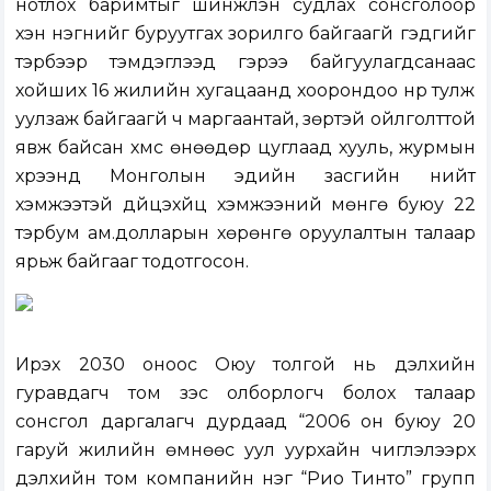
нотлох баримтыг шинжлэн судлах сонсголоор
хэн нэгнийг буруутгах зорилго байгаагүй гэдгийг
тэрбээр тэмдэглээд гэрээ байгуулагдсанаас
хойших 16 жилийн хугацаанд хоорондоо нүүр тулж
уулзаж байгаагүй ч маргаантай, зөрүүтэй ойлголттой
явж байсан хүмүүс өнөөдөр цуглаад хууль, журмын
хүрээнд Монголын эдийн засгийн нийт
хэмжээтэй дүйцэхүйц хэмжээний мөнгө буюу 22
тэрбум ам.долларын хөрөнгө оруулалтын талаар
ярьж байгааг тодотгосон.
Ирэх 2030 оноос Оюу толгой нь дэлхийн
гуравдагч том зэс олборлогч болох талаар
сонсгол даргалагч дурдаад “2006 он буюу 20
гаруй жилийн өмнөөс уул уурхайн чиглэлээрх
дэлхийн том компанийн нэг “Рио Тинто” групп