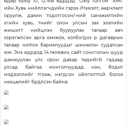
өдөр буюу 10, 12-ны өдрүүдэд “Оюу толгой” ХХК-
ийн Хувь нийлүүлэгчдийн гэрээ /Нэмэлт, өөрчлөлт
оруулж, дахин тодотгосон/-ний санхүүжилтийн
хүүгийн хувь, түүнийг олон улсын зах зээлийн
жишигт нийцүүлэн бууруулах талаар авч
хэрэгжүүлсэн арга хэмжээ, холбогдох үр дагаврын
талаар нотлох баримтуудыг шинжлэн судалсан
юм. Энэ өдрүүдэд 14 телевиз, сайт сонсголын шууд
дамжуулан улс орон даяар төдийгүй гадаад
улсад байгаа монголчуудад үнэн, бодит
мэдээллийг түгээж, нэгдсэн ойлголттой болох
нөхцөлийг бүрдүүлсэн байна.