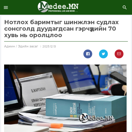
Нотлох баримтыг шинжлэн судлах
сонсголд дуудагдсан гэрчүүдийн 70
хувь нь оролцлоо
Aдмин / Эдийн засаг
2025.12.13