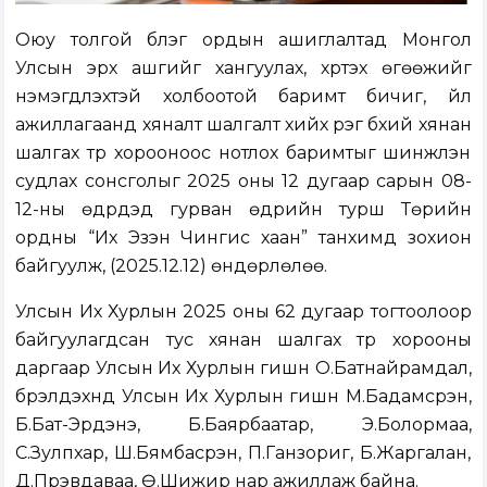
Оюу толгой бүлэг ордын ашиглалтад Монгол
Улсын эрх ашгийг хангуулах, хүртэх өгөөжийг
нэмэгдүүлэхтэй холбоотой баримт бичиг, үйл
ажиллагаанд хяналт шалгалт хийх үүрэг бүхий хянан
шалгах түр хорооноос нотлох баримтыг шинжлэн
судлах сонсголыг 2025 оны 12 дугаар сарын 08-
12-ны өдрүүдэд гурван өдрийн турш Төрийн
ордны “Их Эзэн Чингис хаан” танхимд зохион
байгуулж, (2025.12.12) өндөрлөлөө.
Улсын Их Хурлын 2025 оны 62 дугаар тогтоолоор
байгуулагдсан тус хянан шалгах түр хорооны
даргаар Улсын Их Хурлын гишүүн О.Батнайрамдал,
бүрэлдэхүүнд Улсын Их Хурлын гишүүн М.Бадамсүрэн,
Б.Бат-Эрдэнэ, Б.Баярбаатар, Э.Болормаа,
С.Зулпхар, Ш.Бямбасүрэн, П.Ганзориг, Б.Жаргалан,
Д.Пүрэвдаваа, Ө.Шижир нар ажиллаж байна.