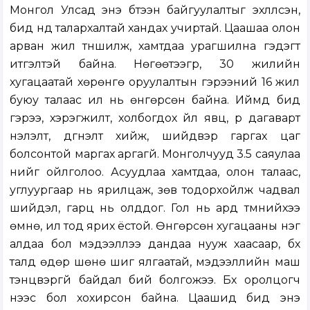
Монгол Улсад энэ бүтээн байгуулалтыг эхлүүлсэн,
бид үүнд талархалтай хандах учиртай. Цаашаа олон
арван жил түншилж, хамтдаа урагшилна гэдэгт
итгэлтэй байна. Нөгөөтээгүүр, 30 жилийн
хугацаатай хөрөнгө оруулалтын гэрээний 16 жил
буюу талаас илүү нь өнгөрсөн байна. Иймд бид
гэрээ, хэрэгжилт, холбогдох үйл явц, үр дагаварт
үнэлэлт, дүгнэлт хийж, шийдвэр гаргах цаг
болсонтой маргах аргагүй. Монголчууд 3.5 саяулаа
үүнийг ойлголоо. Асуудлаа хамтдаа, олон талаас,
углуургаар нь ярилцаж, зөв тодорхойлж чадвал
шийдэл, гарц нь олддог. Гол нь ард түмнийхээ
өмнө, ил тод ярих ёстой. Өнгөрсөн хугацааны нэг
алдаа бол мэдээллээ дандаа нууж хаасаар, бүх
талд өдөр шөнө шиг ялгаатай, мэдээллийн маш
тэнцвэргүй байдал бий болгожээ. Бүх оролцогч
үүнээс бол хохирсон байна. Цаашид бид энэ