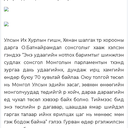
Улсын Их Хурлын гишүүн, Хянан шалгах түр хорооны
дарга О.Батнайрамдал сонсголыг хааж хэлсэн
үгэндээ “Энэ удаагийн нотлох баримтыг шинжлэн
судлах сонсгол Монголын парламентын түүхэнд
зургаа дахь удаагийнх, дундаж ирц хамгийн
өндөр буюу 70 хувьтай байлаа. Оюу толгой төсөл
нь Монгол Улсын эдийн засаг, зөвхөн өнөөгийн
монголчуудад төдийгүй үр хойч, дараа дараагийн
үед чухал төсөл хэвээр байх болно. Тиймээс бид
энэ төслийн үр дагавар, цаашдаа ямар шийдэл
гаргах талаар ийнхүү ярилцах цаг нь мөнөөс мөн
гэж бодож байна” гэлээ. Гурван өдөр үргэлжилсэн