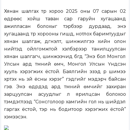
Хянан шалгах түр хороо 2025 оны 07 сарын 02
өдрөөс хойш таван сар гаруйн хугацаанд
ажилласан болохыг тэрбээр дурдаад, энэ
хугацаанд түр хорооны гишүүд, нотлох баримтуудыг
хянан шалгаж, дүгнэлт, шинжилгээ хийн олон
нийтэд ойлгомжтой хэлбэрээр танилцуулсан
хянан шалгагч, шинжээчид бүгд “Энэ бол Монгол
Улсын ард түмний өмч, Монгол Улсын Үндсэн
хууль хэрэгжих ёстой. Баялгийн эзэд үр шимээ
хүртэх нь зүй ёсны хэрэг” гэдгийг мэдэрч байсан
гэв. Энэ өдрүүдэд ард түмний өмчийг захиран
зарцуулсан асуудлыг л ярилцсан болохоо
тэмдэглээд “Сонсголоор хамгийн гол нь шийдэл
гаргах ёстой, тэр нь бодитоор хэрэгжих ёстой”
хэмээсэн.