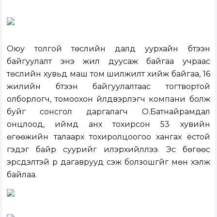
Оюу толгой төслийн далд уурхайн бүтээн
байгуулалт энэ жил дуусаж байгаа учраас
төслийн хувьд маш том шилжилт хийж байгаа, 16
жилийн бүтээн байгуулалтаас тогтвортой
олборлогч, томоохон үйлдвэрлэгч компани болж
буйг сонсгол даргалагч О.Батнайрамдал
онцлоод, иймд анх тохирсон 53 хувийн
өгөөжийн талаарх тохиролцоогоо хангах ёстой
гэдэг байр суурийг илэрхийллээ. Эс бөгөөс
эрсдэлтэй үр дагаврууд үүсэж болзошгүйг мөн хэлж
байлаа.