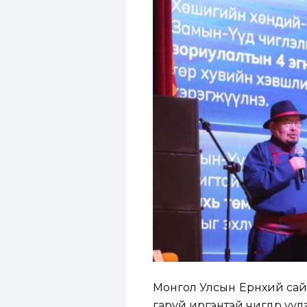
Монгол Улсын Ерөнхий са
гаруй иргэнтэй өчигдөр уул