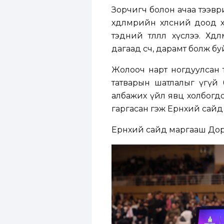
Зорчигч болон ачаа тээвр
хөдөлмөрийн хөлсний доод
тэдний төлөөлөл хүслээ. 
дагаад өсч, дарамт болж бу
Жолооч нарт ногдуулсан т
татварын шатлалыг үгүй 
албажих үйл явц холбогд
гаргасан гэж Ерөнхий сайд
Ерөнхий сайд маргааш Дор