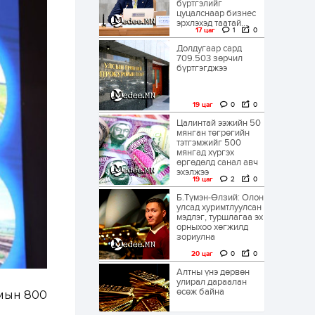
бүртгэлийг
цуцалснаар бизнес
эрхлэхэд таатай...
17 цаг
1
0
Долдугаар сард
709.503 зөрчил
бүртгэгджээ
19 цаг
0
0
Цалинтай ээжийн 50
мянган төгрөгийн
тэтгэмжийг 500
мянгад хүргэх
өргөдөлд санал авч
эхэлжээ
19 цаг
2
0
Б.Түмэн-Өлзий: Олон
улсад хуримтлуулсан
мэдлэг, туршлагаа эх
орныхоо хөгжилд
зориулна
20 цаг
0
0
Алтны үнэ дөрвөн
улирал дараалан
өсөж байна
мын 800