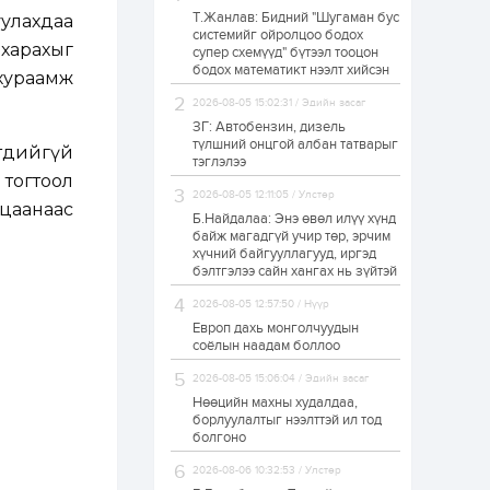
Т.Жанлав: Бидний "Шугаман бус
уулахдаа
Н.Номтойбаяр:
системийг ойролцоо бодох
Аймгуудад
 харахыг
супер схемүүд" бүтээл тооцон
тулгамдаж буй
асуудлуудыг долоо
бодох математикт нээлт хийсэн
 хураамж
хоног бүр Засгийн
газрын...
2026-08-05 15:02:31 / Эдийн засаг
1 өдөр
0
0
ЗГ: Автобензин, дизель
УИХ-ын дарга
түлшний онцгой албан татварыг
төдийгүй
С.Бямбацогт төрийг
тэглэлээ
төлөөлөн Сутай
тогтоол
хайрхны тэнгэрийг
2026-08-05 12:11:05 / Улстөр
тахих төрийн
ацаанаас
тахилгад оролцлоо
Б.Найдалаа: Энэ өвөл илүү хүнд
1 өдөр
3
0
байж магадгүй учир төр, эрчим
хүчний байгууллагууд, иргэд
“Хотын дарга сонсож
байна” 150150 тусгай
бэлтгэлээ сайн хангах нь зүйтэй
дугаарыг
наймдугаар сарын
2026-08-05 12:57:50 / Нүүр
14-нөөс ажиллуулж...
Европ дахь монголчуудын
1 өдөр
0
0
соёлын наадам боллоо
“Чингис хаан” олон
2026-08-05 15:06:04 / Эдийн засаг
улсын нисэх буудал
руу нийтийн тээврийн
Нөөцийн махны худалдаа,
автобус 24 цагаар
борлуулалтыг нээлттэй ил тод
үйлчилж байна
болгоно
1 өдөр
1
0
2026-08-06 10:32:53 / Улстөр
Нийслэлийн