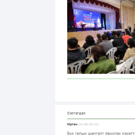
Сэтгэгдэл
Иргэн
[66.181.191.42]
Бүх талын шалгалт явуулах хэрэгтэ