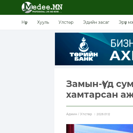
Нүүр
Хууль
Улстөр
Эдийн засаг
Эрүүл м
Замын-Үүд су
хамтарсан аж
Aдмин / Улстөр
2026.01.12