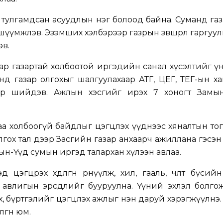
 тулгамдсан асуудлын нэг болоод байна. Суманд газа
шүүмжлэв. Эзэмших хэлбэрээр газрын зөвшөөрөл гаргуул
эв.
ар газартай холбоотой иргэдийн санал хүсэлтийг ү
д газар олгохыг шалгуулахаар АТГ, ЦЕГ, ТЕГ-ын х
аар шийдэв. Ажлын хэсгийг ирэх 7 хоногт Замы
аа холбоогүй байдлыг цэгцлэх үүднээс хяналтын то
гох тал дээр Засгийн газар анхаарч ажиллана гэсэн
н-Үүд сумын иргэд талархан хүлээн авлаа.
цэгцрэх хөдөлгөөн өрнүүлж, хил, гааль, чөлөөт бүсий
 авлигын эрсдлийг бууруулна. Үүний эхлэл болго
х, бүртгэлийг цэгцлэх ажлыг нэн даруй хэрэгжүүлнэ.
гөөн юм.