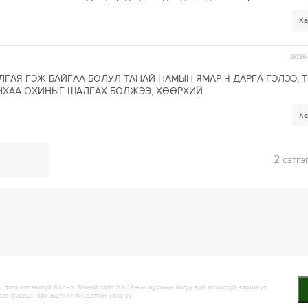
Ха
2026-
ГАЯ ГЭЖ БАЙГАА БОЛУЛ ТАНАЙ НАМЫН ЯМАР Ч ДАРГА ГЭЛЭЭ, Т
ЙНХАА ОХИНЫГ ШАЛГАХ БОЛЖЭЭ, ХӨӨРХИЙ
Ха
2
сэтгэ
лага хүлээхгүй болно. Манай сайт ХХЗХ-ны журмын дагуу зүй зохисгүй зарим үг,
дээ бусдын эрх ашгийг хүндэтгэн үзнэ үү.