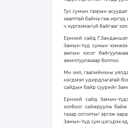
Тус сумын газрын асуудал
хаалттай байна гэж иргэд 
ч хүртээмжгүй байгааг хэл
Ерөнхий сайд Г.Занданшат
Замын-Үүд сумын хэмжээн
ажлын хэсэг байгуулах
ажиллуулахаар боллоо.
Мөн хил, гаалийнхны уялд
нэгдмэл удирдлагатай бол
сайдын байр суурийг Замы
Ерөнхий сайд Замын-Үүдэд 
холбоог сайжруулж байж
газар олголтыг эргэж хара
Замын-Үүд сум цэгцрэх хөдөл