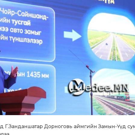
йд Г.Занданшатар Дорноговь аймгийн Замын-Үүд су
злаа.