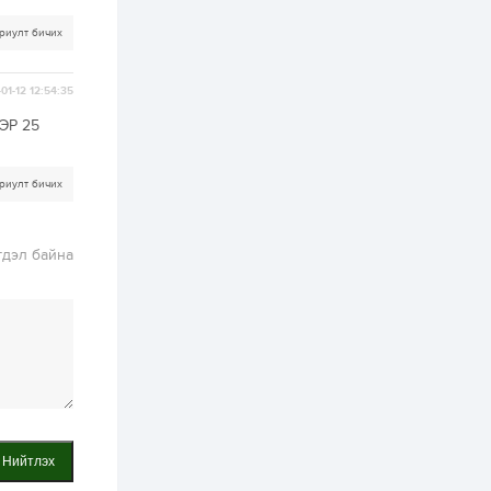
2 өдөр
2
0
риулт бичих
Өнгөрсөн сард
1,439.2 кг үнэт
металл худалдан
01-12 12:54:35
авчээ
ЭР 25
2 өдөр
0
0
Б.Найдалаа: Энэ
риулт бичих
өвөл илүү хүнд байж
магадгүй учир төр,
эрчим хүчний
байгууллагууд, иргэд
бэлтгэлээ...
гдэл байна
2 өдөр
6
0
Өнөөдөр сондгой
тоогоор төгссөн
автомашинтай иргэд
бензин авна
2 өдөр
0
3
ЗГ: Шатахууны
хангамж,
нийлүүлэлтийг
тогтворжуулах
Нийтлэх
асуудлыг хэлэлцэж
байна