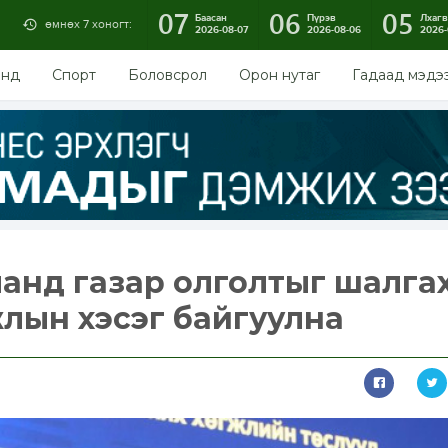
07
06
05
Баасан
Пүрэв
Лхагв
өмнөх 7 хоногт:
2026-08-07
2026-08-06
2026-
энд
Спорт
Боловсрол
Орон нутаг
Гадаад мэдэ
манд газар олголтыг шалга
лын хэсэг байгуулна