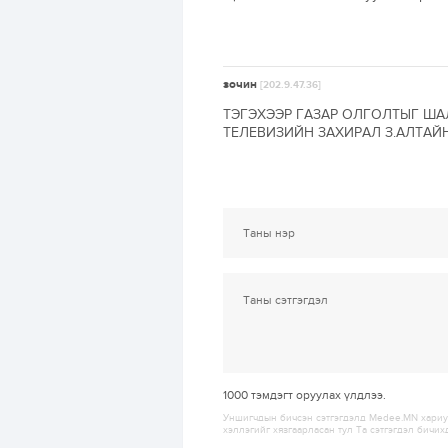
зочин
[202.9.47.36]
ТЭГЭХЭЭР ГАЗАР ОЛГОЛТЫГ ШАЛ
ТЕЛЕВИЗИЙН ЗАХИРАЛ З.АЛТА
1000
тэмдэгт оруулах үлдлээ.
Уншигчдын бичсэн сэтгэгдэлд Medee.MN хариуц
хэллэгийг хязгаарласан тул Та сэтгэгдэл бичих