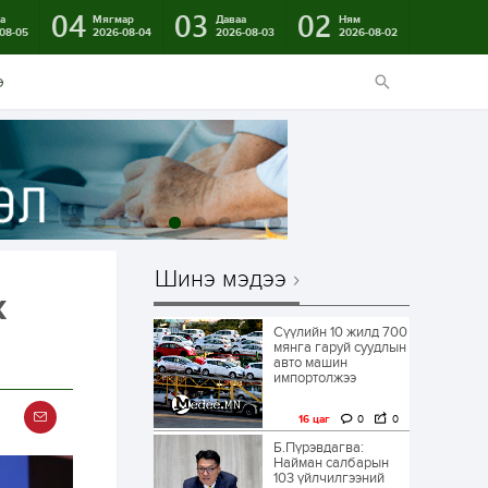
04
03
02
а
Мягмар
Даваа
Ням
08-05
2026-08-04
2026-08-03
2026-08-02
э
Шинэ мэдээ
х
Сүүлийн 10 жилд 700
мянга гаруй суудлын
авто машин
импортолжээ
16 цаг
0
0
Б.Пүрэвдагва:
Найман салбарын
103 үйлчилгээний