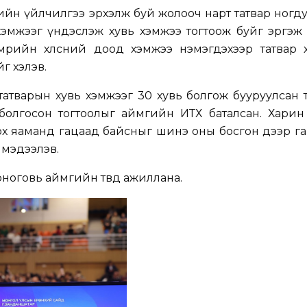
ийн үйлчилгээ эрхэлж буй жолооч нарт татвар ногд
 хэмжээг үндэслэж хувь хэмжээ тогтоож буйг эргэж
Хөдөлмөрийн хөлсний доод хэмжээ нэмэгдэхээр татвар
йг хэлэв.
атварын хувь хэмжээг 30 хувь болгож бууруулсан 
болгосон тогтоолыг аймгийн ИТХ баталсан. Харин 
ох яаманд гацаад байсныг шинэ оны босгон дээр г
 мэдээлэв.
ноговь аймгийн төвд ажиллана.