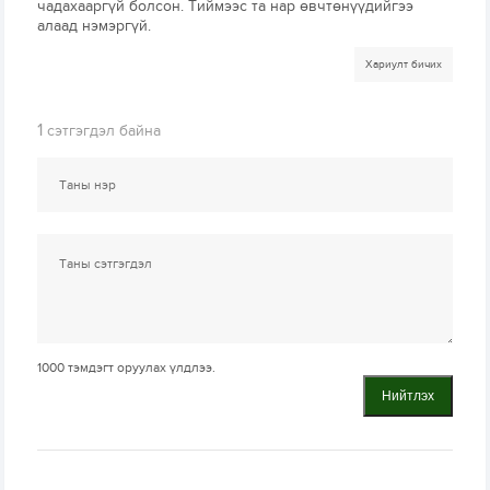
чадахааргүй болсон. Тиймээс та нар өвчтөнүүдийгээ
алаад нэмэргүй.
Хариулт бичих
1
сэтгэгдэл байна
1000
тэмдэгт оруулах үлдлээ.
Нийтлэх