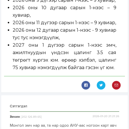
2026 оны 9 дүгээр сарын 1-нээс – 9 хувиар,
2026 оны 10 дугаар сарын 1-нээс – 9
хувиар,
2026 оны 11 дүгээр сарын 1-нээс – 9 хувиар,
2026 оны 12 дугаар сарын 1-нээс - 9 хувиар
тус тус нэмэгдүүлж,
2027 оны 1 дүгээр сарын 1-нээс эмч,
ажилтнуудын үндсэн цалинг 3.5 сая
төгрөгт хүргэх юм. Өөрөөр хэлбэл, цалинг
75 хувиар нэмэгдүүлж байгаа гэсэн үг юм.
Сэтгэгдэл
Зочин
2026-01-20 21:21:26
[202.126.89.65]
Монгол эмч нар аа, та нар одоо АНУ-аас ногоон карт авч