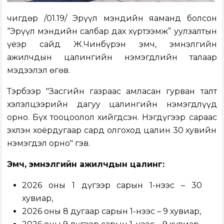
Өчигдөр /01.19/ Эрүүл мэндийн яаманд болсон
“Эрүүл мэндийн салбар дах хүртээмж” уулзалтын
үеэр сайд Ж.Чинбүрэн эмч, эмнэлгийн
ажилчдын цалингийн нэмэгдлийн талаар
мэдээлэл өгөв.
Тэрбээр "Засгийн газраас амласан гурван талт
хэлэлцээрийн дагуу цалингийн нэмэгдлүүд
орно. Бүх тооцоолол хийгдсэн. Нэгдүгээр сараас
эхлэн хоёрдугаар сард олгоход цалин 30 хувийн
нэмэгдэл орно" гэв.
Эмч, эмнэлгийн ажилчдын цалинг:
2026 оны 1 дүгээр сарын 1-нээс – 30
хувиар,
2026 оны 8 дугаар сарын 1-нээс – 9 хувиар,