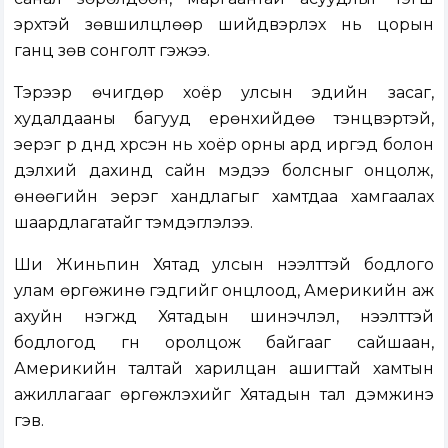
эрхтэй зөвшилцлөөр шийдвэрлэх нь цорын
ганц зөв сонголт гэжээ.
Тэрээр өчигдөр хоёр улсын эдийн засаг,
худалдааны багууд ерөнхийдөө тэнцвэртэй,
эерэг үр дүнд хүрсэн нь хоёр орны ард иргэд болон
дэлхий дахинд сайн мэдээ болсныг онцолж,
өнөөгийн эерэг хандлагыг хамтдаа хамгаалах
шаардлагатайг тэмдэглэлээ.
Ши Жиньпин Хятад улсын нээлттэй бодлого
улам өргөжинө гэдгийг онцлоод, Америкийн аж
ахуйн нэгжүүд Хятадын шинэчлэл, нээлттэй
бодлогод гүн оролцож байгааг сайшаан,
Америкийн талтай харилцан ашигтай хамтын
ажиллагааг өргөжүүлэхийг Хятадын тал дэмжинэ
гэв.