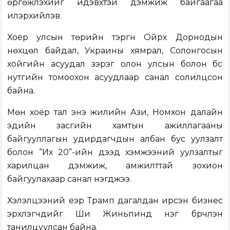
өргөжүүлэхийг идэвхтэй дэмжиж байгаагаа
илэрхийлэв.
Хоёр улсын төрийн тэргүүн Ойрх Дорнодын
нөхцөл байдал, Украины хямрал, Солонгосын
хойгийн асуудал зэрэг олон улсын болон бүс
нутгийн томоохон асуудлаар санал солилцсон
байна.
Мөн хоёр тал энэ жилийн Ази, Номхон далайн
эдийн засгийн хамтын ажиллагааны
байгууллагын удирдагчдын албан бус уулзалт
болон “Их 20”-ийн дээд хэмжээний уулзалтыг
харилцан дэмжиж, амжилттай зохион
байгуулахаар санал нэгджээ.
Хэлэлцээний үеэр Трамп дагалдан ирсэн бизнес
эрхлэгчдийг Ши Жиньпинд нэг бүрчлэн
танилцуулсан байна.