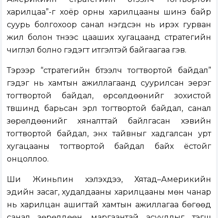
харилцаа”-г хоёр орны харилцааны шинэ байр
суурь болгохоор санал нэгдсэн нь ирэх гурван
жил болон түүнээс цааших хугацаанд стратегийн
чиглэл болно гэдэгт итгэлтэй байгаагаа гэв.
Тэрээр “стратегийн бүтээлч тогтвортой байдал”
гэдэг нь хамтын ажиллагаанд суурилсан эерэг
тогтвортой байдал, өрсөлдөөнийг зохистой
түвшинд барьсан эрүүл тогтвортой байдал, санал
зөрөлдөөнийг хяналттай байлгасан хэвийн
тогтвортой байдал, энх тайвныг хадгалсан урт
хугацааны тогтвортой байдал байх ёстойг
онцоллоо.
Ши Жиньпин хэлэхдээ, Хятад–Америкийн
эдийн засаг, худалдааны харилцааны мөн чанар
нь харилцан ашигтай хамтын ажиллагаа бөгөөд
санал зөрөлдөөн, маргаантай асуудлыг тэгш