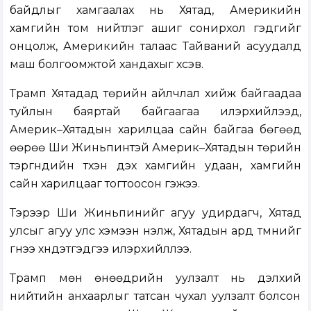
байдлыг хамгаалах нь Хятад, Америкийн
хамгийн том нийтлэг ашиг сонирхол гэдгийг
онцолж, Америкийн талаас Тайваний асуудалд
маш болгоомжтой хандахыг хүсэв.
Трамп Хятадад төрийн айлчлал хийж байгаадаа
туйлын баяртай байгаагаа илэрхийлээд,
Америк–Хятадын харилцаа сайн байгаа бөгөөд
өөрөө Ши Жиньпинтэй Америк–Хятадын төрийн
тэргүүнүүдийн түүхэн дэх хамгийн удаан, хамгийн
сайн харилцааг тогтоосон гэжээ.
Тэрээр Ши Жиньпинийг агуу удирдагч, Хятад
улсыг агуу улс хэмээн үнэлж, Хятадын ард түмнийг
гүнээ хүндэтгэдгээ илэрхийллээ.
Трамп мөн өнөөдрийн уулзалт нь дэлхий
нийтийн анхаарлыг татсан чухал уулзалт болсон