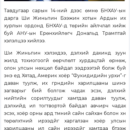
Тавдугаар сарын 14-ний үдээс өмнө БНХАУ-ын
дарга Ши Жиньпин Бээжин хотын Ардын их
хурлын ордонд БНХАУ-д төрийн айлчлал хийж
буй АНУ-ын Ерөнхийлөгч Дональд Трамптай
хэлэлцээ хийлээ.
Ши Жиньпин хэлэхдээ, дэлхий дахинд зуун
жилд тохиогоогүй өөрчлөлт хурдацтай өрнөж,
олон улсын нөхцөл байдал ээдрээтэй болж буй
энэ үед Хятад, Америк хоёр “Фукидидийн урхи”-г
даван туулж, их гүрнүүдийн харилцааны шинэ
загварыг бий болгож чадах эсэх, дэлхий
нийтийн сорилтуудыг хамтдаа даван туулж,
дэлхийд илүү тогтвортой байдал авчирч чадах
эсэх, хоёр орны ард түмний сайн сайхан болон хүн
төрөлхтний ирээдүйг харгалзан хоёр улсын
харилцааны илүү сайн ирээдүйг хамтдаа бүтээж