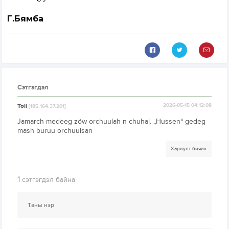
Г.Бямба
Сэтгэгдэл
Toli
2026-05-15 04:12:08
[185.164.37.201]
Jamarch medeeg zöw orchuulah n chuhal. „Hussen“ gedeg
mash buruu orchuulsan
Хариулт бичих
1
сэтгэгдэл байна