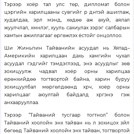
Тэрээр хоёр тал улс төр, дипломат болон
цэргийн харилцааны сувгийг үр дүнтэй ашиглаж,
худалдаа, эрүүл мэнд, хөдөө аж ахуй, аялал
жуулчлал, хүмүүнлэг, хууль сахиулах зэрэг салбарын
хамтын ажиллагааг өргөжүүлэх ёстойг онцоллоо.
Ши Жиньпин Тайванийн асуудал нь Хятад–
Америкийн харилцаан дахь хамгийн чухал
асуудал гэдгийг тэмдэглээд, энэ асуудлыг зөв
зохицуулж чадвал хоёр орны харилцаа
ерөнхийдөө тогтвортой байна, харин буруу
зохицуулбал мөргөлдөөнд хүрч, хоёр орны
харилцааг аюултай байдалд хүргэнэ гэж
анхаарууллаа.
Тэрээр “Тайваний тусгаар тогтнол” болон
Тайваний хоолойн энх тайван нь үл зохицох зүйл
бөгөөд Тайваний хоолойн энх тайван, тогтвортой