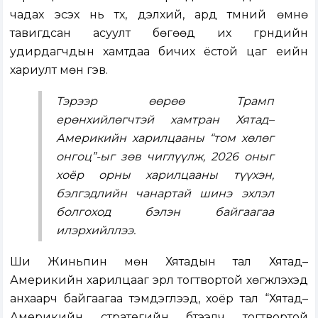
чадах эсэх нь түүх, дэлхий, ард түмний өмнө
тавигдсан асуулт бөгөөд их гүрнүүдийн
удирдагчдын хамтдаа бичих ёстой цаг үеийн
хариулт мөн гэв.
Тэрээр өөрөө Трамп
ерөнхийлөгчтэй хамтран Хятад–
Америкийн харилцааны “том хөлөг
онгоц”-ыг зөв чиглүүлж, 2026 оныг
хоёр орны харилцааны түүхэн,
бэлгэдлийн чанартай шинэ эхлэл
болгоход бэлэн байгаагаа
илэрхийллээ.
Ши Жиньпин мөн Хятадын тал Хятад–
Америкийн харилцааг эрүүл тогтвортой хөгжүүлэхэд
анхаарч байгаагаа тэмдэглээд, хоёр тал “Хятад–
Америкийн стратегийн бүтээлч тогтвортой