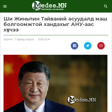
Ши Жиньпин Тайваний асуудалд маш
болгоомжтой хандахыг АНУ-аас
хүсчээ
Aдмин / Гадаад мэдээ
2026.05.14