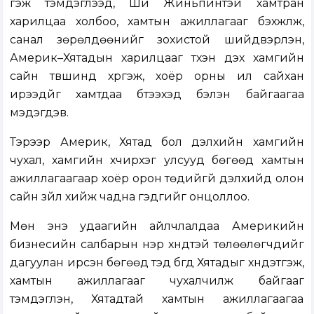
гэж тэмдэглээд, Ши Жиньпинтэй хамтран
харилцаа холбоо, хамтын ажиллагааг бэхжүүлж,
санал зөрөлдөөнийг зохистой шийдвэрлэн,
Америк–Хятадын харилцааг түүхэн дэх хамгийн
сайн түвшинд хүргэж, хоёр орны илүү сайхан
ирээдүйг хамтдаа бүтээхэд бэлэн байгаагаа
мэдэгдэв.
Тэрээр Америк, Хятад бол дэлхийн хамгийн
чухал, хамгийн хүчирхэг улсууд бөгөөд хамтын
ажиллагаагаар хоёр орон төдийгүй дэлхийд олон
сайн зүйл хийж чадна гэдгийг онцоллоо.
Мөн энэ удаагийн айлчлалдаа Америкийн
бизнесийн салбарын нэр хүндтэй төлөөлөгчдийг
дагуулан ирсэн бөгөөд тэд бүгд Хятадыг хүндэтгэж,
хамтын ажиллагааг чухалчилж байгааг
тэмдэглэн, Хятадтай хамтын ажиллагаагаа