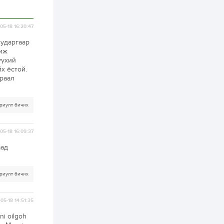
2 өдөр
1
0
05-18 16:20:47
Нөөцийн махны
худалдаа,
борлуулалтыг
шударгаар
нээлттэй ил тод
жиж
болгоно
үүхий
3 өдөр
0
0
х ёстой.
араал
ЗГ: Автобензин,
дизель түлшний
онцгой албан
татварыг тэглэлээ
риулт бичих
3 өдөр
3
0
05-18 16:09:37
З.Мэндсайхан:
Хүнсний нөөцийг
аад
бэлтгэх агуулах,
зоорь бэлтгэх ААН-
үүдэд хөнгөлөлттэй
зээл олгоно
3 өдөр
2
0
риулт бичих
Европ дахь
монголчуудын
соёлын наадам
05-18 14:51:35
боллоо
ni oilgoh