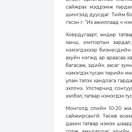
сайжрах мэдрэмж төрдөг
шингээд дуусдаг. Тийм бол
гэсэн үг. “Их ажиллаад ч н
Хоёрдугаарт, өндөр татвар
ханш, импортын зардал,
нэмэгдэхээр бизнесүүдийн
ахуйн нэгжүүд ар араасаа 
багасаж, эдийн засаг хуми
нэмэгдэх тусам төрийн мө
улам тэлэх хандлага гарда
эхлүүлнэ. Улстөрчид сонг
хэлбэл, татвар нэмэгдэх тус
Монголд сүүлийн 10-20 ж
сайжирсангүй. Төсөв өсөх
дахин татвар нэмэх шаард
сорж амьдардаг эдийн з