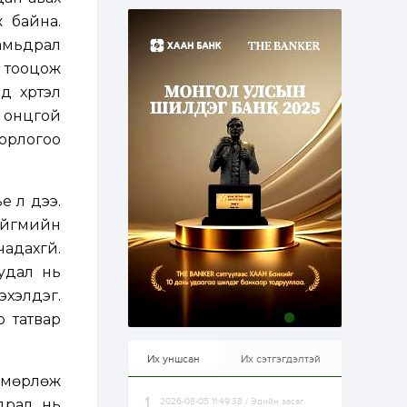
эрхлэхэд таатай...
1 өдөр
1
0
 байна.
Долдугаар сард
 амьдрал
709.503 зөрчил
бүртгэгджээ
г тооцож
д хүртэл
, онцгой
1 өдөр
0
0
Цалинтай ээжийн 50
 орлогоо
мянган төгрөгийн
тэтгэмжийг 500
мянгад хүргэх
өргөдөлд санал авч
е л дээ.
эхэлжээ
1 өдөр
2
0
нийгмийн
Б.Түмэн-Өлзий: Олон
улсад хуримтлуулсан
адахгүй.
мэдлэг, туршлагаа эх
уудал нь
орныхоо хөгжилд
зориулна
эхэлдэг.
1 өдөр
0
0
р татвар
Алтны үнэ дөрвөн
улирал дараалан
өсөж байна
Их уншсан
Их сэтгэгдэлтэй
лмөрлөж
драл нь
2026-08-05 11:49:38 / Эдийн засаг
1 өдөр
0
0