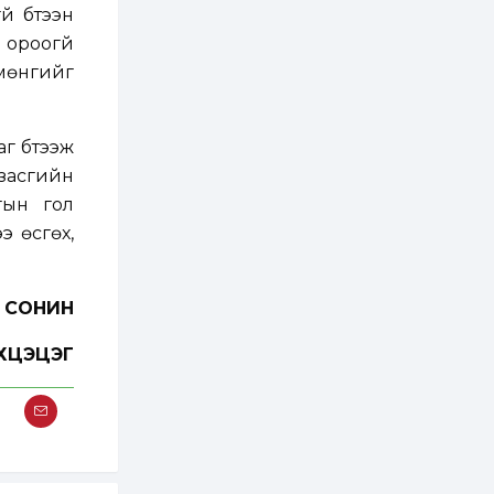
бүртгэл энэ сарын 10-
й бүтээн
нд эхэлнэ
ороогүй
2 өдөр
0
0
мөнгийг
16 төрлийн эмийг нэг
эх үүсвэрээс
худалдан авах
журмыг баталлаа
г бүтээж
 засгийн
2 өдөр
0
0
гын гол
Нэгдүгээр
хорооллын арын
э өсгөх,
замыг наймдугаар
сарын 6-ны 23:00
цагаас түр хааж,
борооны ус...
2 өдөр
0
0
Н СОНИН
Б.Баярбаатар:
Төсвийн шинэчлэл
хийхгүй, урсгал
НХЦЭЦЭГ
зардлаа
үргэлжлүүлэн тэлээд
байвал...
2 өдөр
2
0
Татварын өртэй
шатахуун импортлогч
ААН-үүдийн дансыг
битүүмжлэхгүй