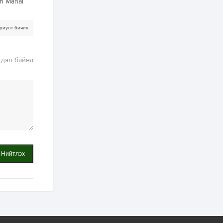
in Manai
3 өдөр
2
0
Өнгөрсөн сард
1,439.2 кг үнэт
риулт бичих
металл худалдан
авчээ
3 өдөр
0
0
гдэл байна
Б.Найдалаа: Энэ
өвөл илүү хүнд байж
магадгүй учир төр,
эрчим хүчний
байгууллагууд, иргэд
бэлтгэлээ...
3 өдөр
6
0
Өнөөдөр сондгой
тоогоор төгссөн
автомашинтай иргэд
бензин авна
Нийтлэх
3 өдөр
0
3
ЗГ: Шатахууны
хангамж,
нийлүүлэлтийг
тогтворжуулах
асуудлыг хэлэлцэж
байна
3 өдөр
0
0