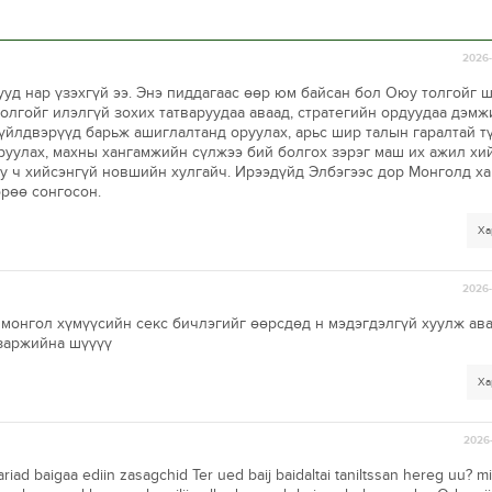
2026-
уд нар үзэхгүй ээ. Энэ пиддагаас өөр юм байсан бол Оюу толгойг 
толгойг илэлгүй зохих татваруудаа аваад, стратегийн ордуудаа дэм
 үйлдвэрүүд барьж ашиглалтанд оруулах, арьс шир талын гаралтай т
руулах, махны хангамжийн сүлжээ бий болгох зэрэг маш их ажил хий
ву ч хийсэнгүй новшийн хулгайч. Ирээдүйд Элбэгээс дор Монголд х
өрөө сонгосон.
Ха
2026-
онгол хүмүүсийн секс бичлэгийг өөрсдөд н мэдэгдэлгүй хуулж ав
 заржийна шүүүү
Ха
2026-
riad baigaa ediin zasagchid Ter ued baij baidaltai taniltssan hereg uu? mi