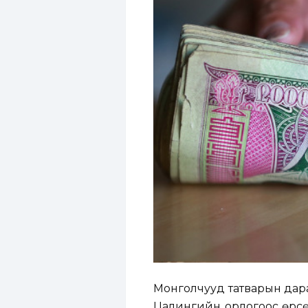
Монголчууд татварын дарам
Цалингийн орлогоос өрсөө