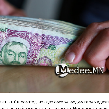
т, үнийн өсөлтөд үнэндээ сөхөрч, өөдөө гарч чадахгү
д бараа бүтээгдэхүүний үнэ өсчихнө. Иргэдийн худал