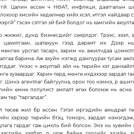
гүй. Цалин өссөн ч НӨАТ, инфляци, даатгалын ш
охоор хүмүүсийн хөдөлмөр хийх хүсэл, итгэл найдвар 
эмэргүй” гэсэн сэтгэл зүй бий болдог нь хамгийн аюулта
 жижиг, дунд бизнесүүдийг сөхрүүлдэг. Түрээс, зээл,
 цахилгаан, шатахуун гээд дарамт их. Дээр нь
 мөнгөн урсгал тасарч, зарим нь ажилчдаа цомхот
хаалгаа барина. Аж ахуйн нэгжүүд дампуурах тусам аж
гддаг. Үүнээс ч аюултай зүйл нь төрийн хэт данхайлт
нгө зузаардаг. Харин төрд мөнгө ихдэхээр зардал та
г. Шинэ агентлаг байгуулна, орон тоо нэмнэ, үр ашигг
уулийн өмнө популист амлалт өгөх боломж нь өснө
ам төр “таргалдаг”.
ил төсөв жил бүр өссөн. Гэтэл иргэдийн амьдрал 
ийн хэрээр төрийн бүтэц томорч, зардал нэмэгдэж
лага гардаг гаж цикль бий болсон. Энэ нь хувийн
асгийн хэлбэр рүү орж байна гэдгийг эдийн за