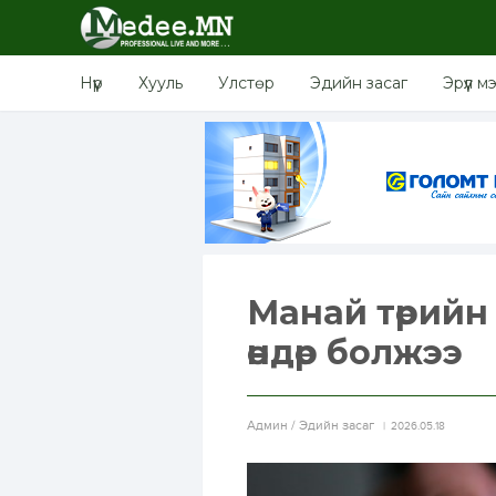
Нүүр
Хууль
Улстөр
Эдийн засаг
Эрүүл м
Манай төрийн
өндөр болжээ
Aдмин / Эдийн засаг
2026.05.18