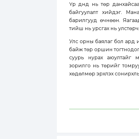
Үр дүнд нь төр данхайсаа
байгуулалт хийдэг. Ман
барилгууд өчнөөн. Яага
тийш нь урсгах нь улстөр
Улс орны баялаг бол ард 
байж төр оршин тогтнодог
суурь нурах аюултайг м
зорилго нь төрийг томруу
хөдөлмөр эрхлэх сонирхлы