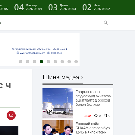
04
03
02
а
Мягмар
Даваа
Ням
08-05
2026-08-04
2026-08-03
2026-08-02
э
Шинэ мэдээ
с ч
Газрын тосны
агуулахууд эхнээсээ
ашиглалтад ороход
бэлэн болжээ
3 цаг
0
0
Ерөнхий сайд
БНХАУ-аас сар бүр
12-15 мянган тонн