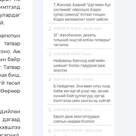
Т.Жанлав: Бидний "Шугаман бус
Худалдагч
имтгэлд
системийг ойролцоо бодох
Н.Амарзаяа:
сулардаг
супер схемүүд" бүтээл тооцон
Дэлгүүрийн 32
хуудастай өрийн
бодох математикт нээлт хийсэн
й.
дэвтэр долоо хоногт
л дүүрдэг
2026-08-05 15:02:31 / Эдийн засаг
1 өдөр
0
0
 валютын
ЗГ: Автобензин, дизель
Б.Хулан дэлхийн
түлшний онцгой албан татварыг
аварга боллоо
 татвар
тэглэлээ
гоно. Аж
2026-08-08 11:32:31 / Спорт
лын байр
Найрааны бөхчүүд нийгмийн
1 өдөр
0
0
шившиг болон гадуурхагдаж
. Татвар
эхэллээ
Р.Даваадорж: Энэ
нах биш,
намрын экспортын
орлого Монголд
2026-08-05 12:11:05 / Улстөр
үй төсөл
боломж олгож болох
Б.Найдалаа: Энэ өвөл илүү хүнд
юм
. Өөрөөр
байж магадгүй учир төр, эрчим
1 өдөр
0
2
хүчний байгууллагууд, иргэд
бэлтгэлээ сайн хангах нь зүйтэй
Автомашины улсын
дугаар сондгой
2026-08-05 12:57:50 / Нүүр
төдийлөн
тоогоор төгссөн бол
өнөөдөр шатахуун
Европ дахь монголчуудын
, дагаад
авна
соёлын наадам боллоо
 хэвшлээ
1 өдөр
0
0
2026-08-05 15:06:04 / Эдийн засаг
сагчид,
Н.Номтойбаяр: