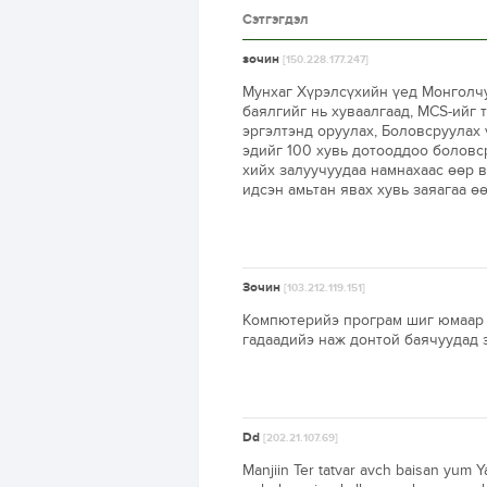
Сэтгэгдэл
зочин
[150.228.177.247]
Мунхаг Хүрэлсүхийн үед Монголчу
баялгийг нь хуваалгаад, MCS-ийг 
эргэлтэнд оруулах, Боловсруулах
эдийг 100 хувь дотооддоо боловс
хийх залуучуудаа намнахаас өөр 
идсэн амьтан явах хувь заяагаа ө
Зочин
[103.212.119.151]
Компютерийэ програм шиг юмаар м
гадаадийэ наж донтой баячуудад
Dd
[202.21.107.69]
Manjiin Ter tatvar avch baisan yum Ya