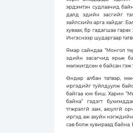
эрдэмтэн судлаачид байн
далд эдийн засгийг тэлд
зайлсхийх арга хайдаг. Б
хуваах, бүр гадагшаа гарах 
Ингэснээр шударгаар татвар
Ямар сайндаа “Монгол тө
эдийн засагчид ярьж ба
мөлжигдсөн үе байсан гэж т
Өндөр албан татвар, мөн
иргэдийг туйлдуулж байса
байгаа юм биш. Харин “М
байна” гэдэгт бухимдда
түгжрэлгүй зам, аюулгүй о
иргэд аж ахуйн нэгжүүдийн
сав болж хувираад байна.