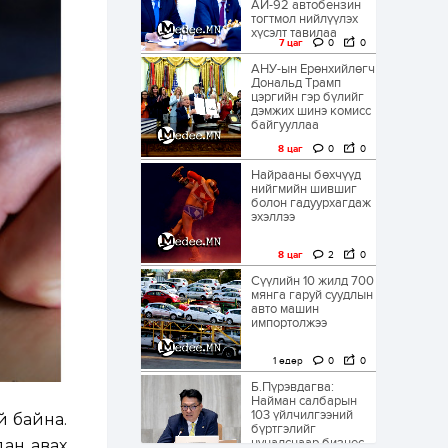
АИ-92 автобензин
тогтмол нийлүүлэх
хүсэлт тавилаа
7 цаг
0
0
АНУ-ын Ерөнхийлөгч
Дональд Трамп
цэргийн гэр бүлийг
дэмжих шинэ комисс
байгууллаа
8 цаг
0
0
Найрааны бөхчүүд
нийгмийн шившиг
болон гадуурхагдаж
эхэллээ
8 цаг
2
0
Сүүлийн 10 жилд 700
мянга гаруй суудлын
авто машин
импортолжээ
1 өдөр
0
0
Б.Пүрэвдагва:
Найман салбарын
103 үйлчилгээний
й байна.
бүртгэлийг
цуцалснаар бизнес
дан авах