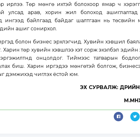
р ирлээ. Төр мөнгө ихтэй болохоор ямар ч хэрэггү
ай улсад арав, хорин жил болоход ашиглалтад 
ад ингээд байлгаад байдаг шалтгаан нь төсвийн 
чдийн ашиг сонирхол.
иргэд болон бизнес эрхлэгчид. Хувийн хэвшил баяла
. Харин төр хувийн хэвшлээ хэт сорж эхэлбэл эдийн
эргэжилтнүүд онцолдог. Тиймээс татварын бодло
лах биш. Харин иргэдээ мөнгөтэй болгож, бизнесэ
г дэмжихэд чиглэх ёстой юм.
ЭХ СУРВАЛЖ: ӨДРИЙ
М.МӨ