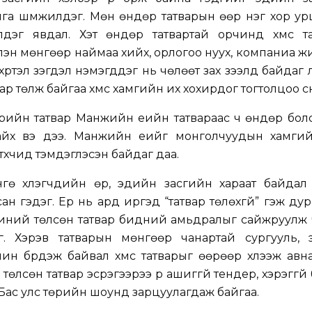
га шүүмжилдэг. Мөн өндөр татварын өөр нэг хор у
эг явдал. Хэт өндөр татвартай орчинд хүмүүс та
элэн мөнгөөр наймаа хийх, орлогоо нуух, компаниа 
хүртэл үзэгдэл нэмэгддэг нь чөлөөт зах зээлд байдаг л
 төлж байгаа хүмүүс хамгийн их хохирдог тогтолцоо үүс
рийн татвар Манжийн үеийн татвараас ч өндөр бол
йх вэ дээ. Манжийн үеийг монголчуудын хамгий
үүхчид тэмдэглэсэн байдаг даа.
гө хүүлэгчдийн өр, эдийн засгийн хараат байдал
н гэдэг. Ер нь ард иргэд “татвар төлөхгүй” гэж дур
иний төлсөн татвар бидний амьдралыг сайжруулж ч
г. Хэрэв татварын мөнгөөр чанартай сургууль, э
рчин бүрдэж байвал хүмүүс татварыг өөрөөр хүлээж авн
 төлсөн татвар эсрэгээрээ үр ашиггүй тендер, хэрэггү
 Бас улс төрийн шоунд зарцуулагдаж байгаа.