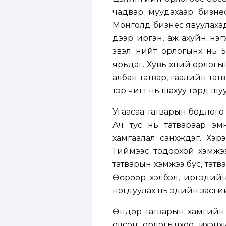
чадвар муудахаар бизнес
Монголд бизнес явуулахад
дээр иргэн, аж ахуйн нэг
үзвэл нийт орлогынх нь 
ярьдаг. Хувь хүний орлог
албан татвар, гаалийн тат
тэр чигт нь шахуу төрд шу
Угаасаа татварын бодлого 
Ач тус нь татвараар эмн
хамгаалал санхүүждэг. Хэрэ
Тиймээс тодорхой хэмжээ
татварын хэмжээ бус, тат
Өөрөөр хэлбэл, иргэдийн
ногдуулах нь эдийн засгий
Өндөр татварын хамгийн 
олсон орлогынхоо ихэнхи