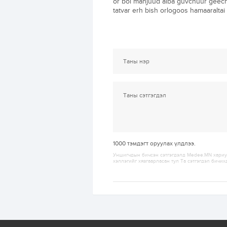
or bol manjuud alba guvchuur geech
tatvar erh bish orlogoos hamaaraltai
1000
тэмдэгт оруулах үлдлээ.
Уншигчдын бичсэн сэтгэгдэлд Medee.MN хариуц
хэллэгийг хязгаарласан тул Та сэтгэгдэл бичих