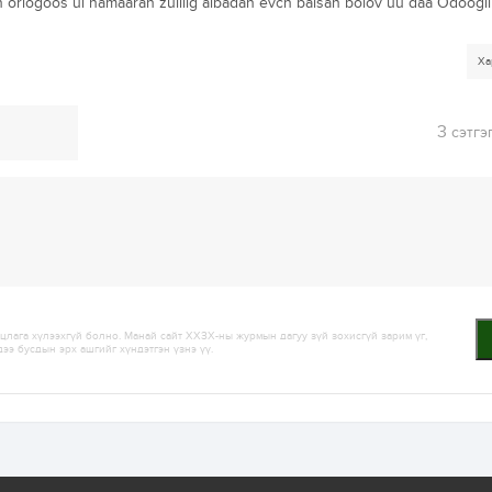
 orlogoos ul hamaarah zuiliig albadan evch baisan bolov uu daa Odoogi
Ха
3
сэтгэ
лага хүлээхгүй болно. Манай сайт ХХЗХ-ны журмын дагуу зүй зохисгүй зарим үг,
дээ бусдын эрх ашгийг хүндэтгэн үзнэ үү.