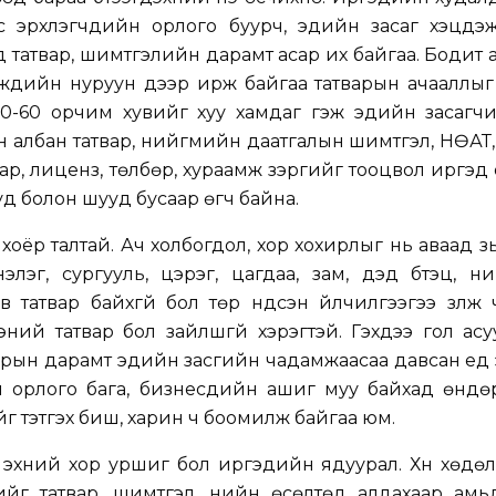
 эрхлэгчдийн орлого буурч, эдийн засаг хэцүүдэж
 татвар, шимтгэлийн дарамт асар их байгаа. Бодит
жүүдийн нуруун дээр ирж байгаа татварын ачааллы
50-60 орчим хувийг хуу хамдаг гэж эдийн засагчи
ын албан татвар, нийгмийн даатгалын шимтгэл, НӨАТ
вар, лиценз, төлбөр, хураамж зэргийг тооцвол иргэд
уд болон шууд бусаар өгч байна.
хоёр талтай. Ач холбогдол, хор хохирлыг нь аваад үзь
элэг, сургууль, цэрэг, цагдаа, зам, дэд бүтэц, 
в татвар байхгүй бол төр үндсэн үйлчилгээгээ үзүүлж ч
ний татвар бол зайлшгүй хэрэгтэй. Гэхдээ гол ас
варын дарамт эдийн засгийн чадамжаасаа давсан үед 
 орлого бага, бизнесүүдийн ашиг муу байхад өндө
г тэтгэх биш, харин ч боомилж байгаа юм.
эхний хор уршиг бол иргэдийн ядуурал. Хүн хөдө
йг татвар, шимтгэл, үнийн өсөлтөд алдахаар амь