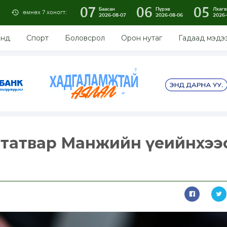
07
06
05
Баасан
Пүрэв
Лхагв
өмнөх 7 хоногт:
2026-08-07
2026-08-06
2026-
энд
Спорт
Боловсрол
Орон нутаг
Гадаад мэдэ
 татвар Манжийн үеийнхээ