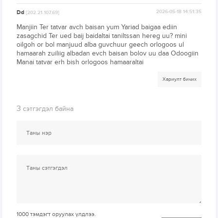
Dd
2026-05-18 14:51:35
[202.21.107.69]
Manjiin Ter tatvar avch baisan yum Yariad baigaa ediin
zasagchid Ter ued baij baidaltai taniltssan hereg uu? mini
oilgoh or bol manjuud alba guvchuur geech orlogoos ul
hamaarah zuiliig albadan evch baisan bolov uu daa Odoogiin
Manai tatvar erh bish orlogoos hamaaraltai
Хариулт бичих
3
сэтгэгдэл байна
1000
тэмдэгт оруулах үлдлээ.