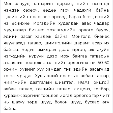
Монголчууд татварын дарамт, үнийн өсөлтөд
үнэндээ сөхөрч, өөдөө гарч чадахгүй байна.
Цалингийн орлогоос өрсөөд бараа бүтээгдэхүүний
үнэ өсчихнө. Иргэдийн худалдан авах чадвар
муудахаар бизнес эрхлэгчдийн орлого буурч,
эдийн засаг хэцүүдэж байна. Монголд бизнес
явуулахад татвар, шимтгэлийн дарамт асар их
байгаа. Бодит амьдрал дээр иргэн, аж ахуйн
нэгжүүдийн нуруун дээр ирж байгаа татварын
ачааллыг тооцож үзвэл нийт орлогынх нь 50-60
орчим хувийг хуу хамдаг гэж эдийн засагчид
хүртэл ярьдаг. Хувь хүний орлогын албан татвар,
нийгмийн даатгалын шимтгэл, НӨАТ, онцгой
албан татвар, гаалийн татвар, лиценз, төлбөр,
хураамж зэргийг тооцвол иргэд орлогоо тэр чигт
нь шахуу төрд шууд болон шууд бусаар өгч
байна.