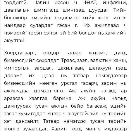
төрдөггүй. Цалин өссөн ч НӨАТ, инфляци,
даатгалын шимтгэлд шингээд дуусдаг. Тийм
болохоор хүмүүсийн хөдөлмөр хийх хүсэл, итгэл
найдвар сулардаг гэсэн үг. “Их ажиллаад ч
нэмэргүй” гэсэн сэтгэл зүй бий болдог нь хамгийн
аюултай.
Хоёрдугаарт, өндөр татвар жижиг, дунд
бизнесүүдийг сөхрүүлдэг. Түрээс, зээл, валютын ханш,
импортын зардал, цахилгаан, шатахуун гээд
дарамт их. Дээр нь татвар нэмэгдэхээр
бизнесүүдийн мөнгөн урсгал тасарч, зарим нь
ажилчдаа цомхотгоно. Аж ахуйн нэгжүүд ар
араасаа хаалгаа барина. Аж ахуйн нэгжүүд
дампуурах тусам ажлын байр багасаж, эдийн
засаг хумигддаг. Үүнээс ч аюултай зүйл нь төрийн
хэт данхайлт. Татвар нэмэгдэх тусам төрийн
мөнгө зузаардаг. Харин төрд мөнгө ихдэхээр