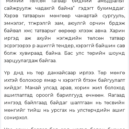
“Миний төлсөн татвар бидний амьдралыг
сайжруулж чадахгүй байна” гэдэгт бухимддаг.
Хэрэв татварын мөнгөөр чанартай сургууль,
эмнэлэг, түгжрэлгүй зам, аюулгүй орчин бүрдэж
байвал хүмүүс татварыг өөрөөр хүлээж авна. Харин
иргэд аж ахуйн нэгжүүдийн төлсөн татвар
эсрэгээрээ үр ашиггүй тендер, хэрэггүй байшин сав
болж хувираад байна. Бас улс төрийн шоунд
зарцуулагдаж байгаа.
Үр дүнд нь төр данхайсаар ирлээ. Төр мөнгө
ихтэй болохоор ямар ч хэрэггүй бүтээн байгуулалт
хийдэг. Манай улсад арав, хорин жил болоход
ашиглалтад ороогүй барилгууд өчнөөн. Яагаад
ингээд байлгаад байдаг шалтгаан нь төсвийн
мөнгийг тийш нь урсгах нь улстөрчдийн ашиг
сонирхол.