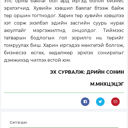
Улс орны баялаг бол ард иргэд болон бизнес
эрхлэгчид. Хувийн хэвшил баялаг бүтээж байж
төр оршин тогтнодог. Харин төр хувийн хэвшлээ
хэт сорж эхэлбэл эдийн засгийн суурь нурах
аюултайг мэргэжилтнүүд онцолдог. Тиймээс
татварын бодлогын гол зорилго нь төрийг
томруулах биш. Харин иргэдээ мөнгөтэй болгож,
бизнесээ өсгөх, хөдөлмөр эрхлэх сонирхлыг
дэмжихэд чиглэх ёстой юм.
ЭХ СУРВАЛЖ: ӨДРИЙН СОНИН
М.МӨНХЦЭЦЭГ
Сэтгэгдэл