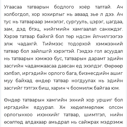
Угаасаа татварын бодлого хоёр талтай. Ач
холбогдол, хор хохирлыг нь аваад үзье л дээ. Ач
тус нь татвараар эмнэлэг, сургууль, цэрэг, цагдаа,
зам, дэд бүтэц, нийгмийн хамгаалал санхүүждэг.
Хэрэв татвар байхгүй бол төр үндсэн үйлчилгээгээ
үзүүлж чадахгүй. Тиймээс тодорхой хэмжээний
татвар бол зайлшгүй хэрэгтэй. Гэхдээ гол асуудал
нь татварын хэмжээ бус, татварын дарамт эдийн
засгийн чадамжаасаа давсан үед эхэлдэг. Өөрөөр
хэлбэл, иргэдийн орлого бага, бизнесүүдийн ашиг
муу байхад өндөр татвар ногдуулах нь эдийн
засгийг тэтгэх биш, харин ч боомилж байгаа юм.
Өндөр татварын хамгийн эхний хор уршиг бол
иргэдийн ядуурал. Хүн хөдөлмөрлөж олсон
орлогынхоо ихэнхийг татвар, шимтгэл, үнийн
өсөлтөд алдахаар амьдрал нь сайжрах мэдрэмж