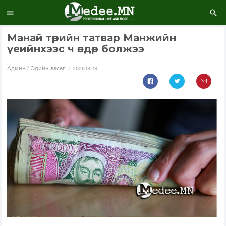
Манай төрийн татвар Манжийн
үеийнхээс ч өндөр болжээ
Aдмин / Эдийн засаг
2026.05.18