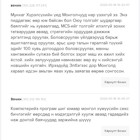
зочин
2026-05-18 16:20:47
[150.228.177.247]
Мунхаг Хүрэлсүхийн үед Монголчууд нар үзэхгүй ээ. Энэ
пиддагаас өөр юм байсан бол Оюу толгойг шударгаар
баялгийг нь хуваалгаад, MCS-ийг толгойг илэлгүй зохих
татваруудаа аваад, стратегийн ордуудаа дэмжиж
эргэлтэнд оруулах, Боловсруулах үйлдвэрүүд барьж
ашиглалтанд оруулах, арьс шир талын гаралтай түүхий
эдийг 100 хувь дотооддоо боловсруулах, махны
хангамжийн сүлжээ бий болгох зэрэг маш их ажил хийх
ёстой. хийх залуучуудаа намнахаас өөр ву ч хийсэнгүй
новшийн хулгайч. Ирээдүйд Элбэгээс дор Монголд
хараал идсэн амьтан явах хувь заяагаа өөрөө сонгосон.
Хариулт бичих
Зочин
2026-05-18 16:09:37
[103.212.119.151]
Компютерийэ програм шиг юмаар монгол хүмүүсийн секс
бичлэгийг өөрсдөд н мэдэгдэлгүй хуулж аваад гадаадийэ
наж донтой баячуудад заржийна шүүүү
Хариулт бичих