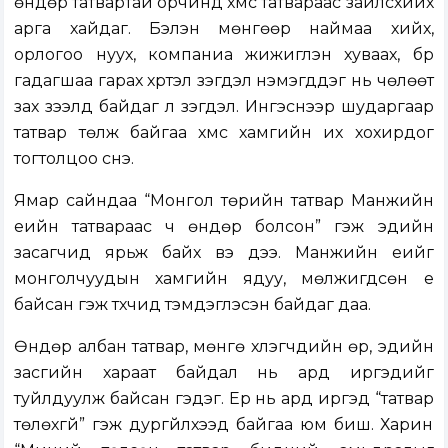
өндөр татвартай орчинд хүмүүс татвараас зайлсхийх
арга хайдаг. Бэлэн мөнгөөр наймаа хийх,
орлогоо нуух, компаниа жижиглэн хуваах, бүр
гадагшаа гарах хүртэл үзэгдэл нэмэгддэг нь чөлөөт
зах зээлд байдаг л үзэгдэл. Ингэснээр шударгаар
татвар төлж байгаа хүмүүс хамгийн их хохирдог
тогтолцоо үүснэ.
Ямар сайндаа “Монгол төрийн татвар Манжийн
үеийн татвараас ч өндөр болсон” гэж эдийн
засагчид ярьж байх вэ дээ. Манжийн үеийг
монголчуудын хамгийн ядуу, мөлжигдсөн үе
байсан гэж түүхчид тэмдэглэсэн байдаг даа.
Өндөр албан татвар, мөнгө хүүлэгчдийн өр, эдийн
засгийн хараат байдал нь ард иргэдийг
туйлдуулж байсан гэдэг. Ер нь ард иргэд “татвар
төлөхгүй” гэж дургүйлхээд байгаа юм биш. Харин