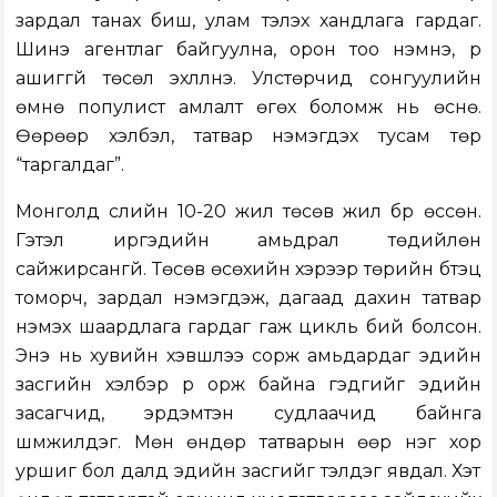
зардал танах биш, улам тэлэх хандлага гардаг.
Шинэ агентлаг байгуулна, орон тоо нэмнэ, үр
ашиггүй төсөл эхлүүлнэ. Улстөрчид сонгуулийн
өмнө популист амлалт өгөх боломж нь өснө.
Өөрөөр хэлбэл, татвар нэмэгдэх тусам төр
“таргалдаг”.
Монголд сүүлийн 10-20 жил төсөв жил бүр өссөн.
Гэтэл иргэдийн амьдрал төдийлөн
сайжирсангүй. Төсөв өсөхийн хэрээр төрийн бүтэц
томорч, зардал нэмэгдэж, дагаад дахин татвар
нэмэх шаардлага гардаг гаж цикль бий болсон.
Энэ нь хувийн хэвшлээ сорж амьдардаг эдийн
засгийн хэлбэр рүү орж байна гэдгийг эдийн
засагчид, эрдэмтэн судлаачид байнга
шүүмжилдэг. Мөн өндөр татварын өөр нэг хор
уршиг бол далд эдийн засгийг тэлдэг явдал. Хэт