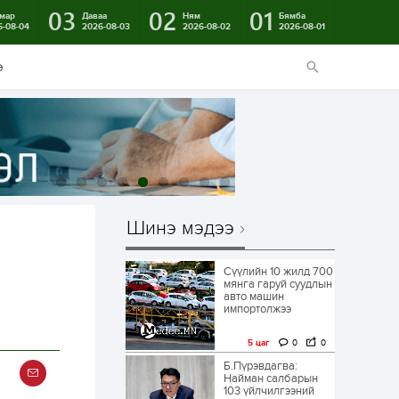
03
02
01
мар
Даваа
Ням
Бямба
6-08-04
2026-08-03
2026-08-02
2026-08-01
э
Шинэ мэдээ
Сүүлийн 10 жилд 700
мянга гаруй суудлын
авто машин
импортолжээ
5 цаг
0
0
Б.Пүрэвдагва:
Найман салбарын
103 үйлчилгээний