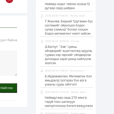
Неймар зодог тайлах эсэхээ 12
Н.Номтойбаяр:
дугаар сард шийднэ
Аймгуудад
тулгамдаж буй
асуудлуудыг долоо
2026-08-05 11:49:38 / Эдийн засаг
хоног бүр Засгийн
Т.Жанлав: Бидний "Шугаман бус
газрын...
системийг ойролцоо бодох
1 өдөр
0
0
супер схемүүд" бүтээл тооцон
УИХ-ын дарга
бодох математикт нээлт хийсэн
С.Бямбацогт төрийг
төлөөлөн Сутай
гдэл байна
2026-08-04 10:08:29 / Улстөр
хайрхны тэнгэрийг
тахих төрийн
Д.Батлут: “Зэв” сумны
тахилгад оролцлоо
үйлдвэрийг ашиглалтад оруулж,
1 өдөр
2
0
гурван нэр төрлийг үйлдвэрлэн
дотоодын хэрэгцээнд нийлүүлж
“Хотын дарга сонсож
байна” 150150 тусгай
эхэлсэн
дугаарыг
наймдугаар сарын
2026-08-04 11:28:33 / Боловсрол
14-нөөс ажиллуулж...
Б.Идэржавхлан: Математик бол
1 өдөр
0
0
амьдралд тулгарах бүх арга
ухааны суурь ойлголт
“Чингис хаан” олон
Нийтлэх
улсын нисэх буудал
2026-08-04 10:30:38 / Эдийн засаг
руу нийтийн тээврийн
автобус 24 цагаар
Наймдугаар сард 270 мянга
үйлчилж байна
гаруй тонн шатахуун
импортлохоор баталгаажуулжээ
1 өдөр
1
0
Нийслэлийн
2026-08-04 10:37:33 / Эдийн засаг