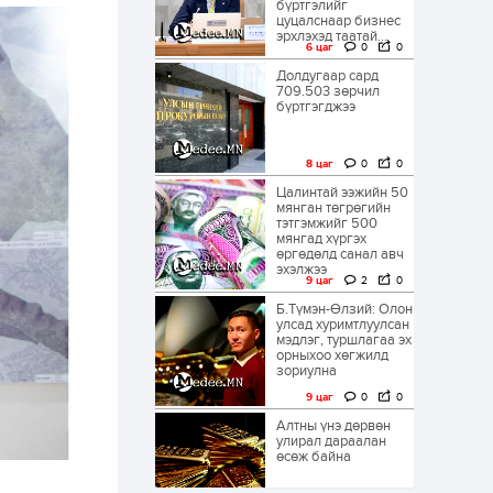
бүртгэлийг
цуцалснаар бизнес
эрхлэхэд таатай...
6 цаг
0
0
Долдугаар сард
709.503 зөрчил
бүртгэгджээ
8 цаг
0
0
Цалинтай ээжийн 50
мянган төгрөгийн
тэтгэмжийг 500
мянгад хүргэх
өргөдөлд санал авч
эхэлжээ
9 цаг
2
0
Б.Түмэн-Өлзий: Олон
улсад хуримтлуулсан
мэдлэг, туршлагаа эх
орныхоо хөгжилд
зориулна
9 цаг
0
0
Алтны үнэ дөрвөн
улирал дараалан
өсөж байна