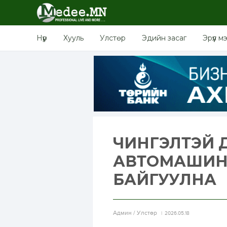
Нүүр
Хууль
Улстөр
Эдийн засаг
Эрүүл м
ЧИНГЭЛТЭЙ Д
АВТОМАШИН
БАЙГУУЛНА
Aдмин / Улстөр
2026.05.18