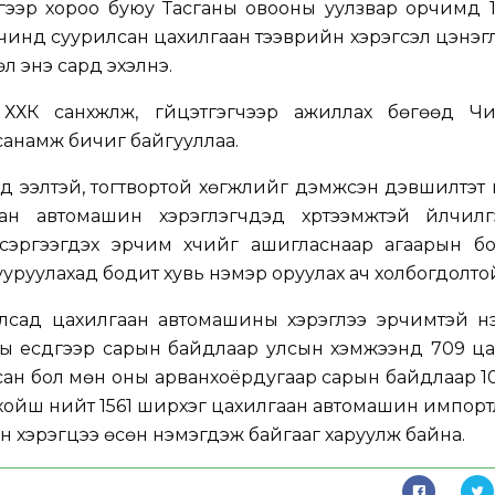
дүгээр хороо буюу Тасганы овооны уулзвар орчимд 
үчинд суурилсан цахилгаан тээврийн хэрэгсэл цэнэг
л энэ сард эхэлнэ.
ХК санхүүжүүлж, гүйцэтгэгчээр ажиллах бөгөөд Чи
 санамж бичиг байгууллаа.
ьд ээлтэй, тогтвортой хөгжлийг дэмжсэн дэвшилтэ
н автомашин хэрэглэгчдэд хүртээмжтэй үйлчилгээ 
сэргээгдэх эрчим хүчийг ашигласнаар агаарын бо
ууруулахад бодит хувь нэмэр оруулах ач холбогдолто
 Улсад цахилгаан автомашины хэрэглээ эрчимтэй н
ны есдүгээр сарын байдлаар улсын хэмжээнд 709 ц
сан бол мөн оны арванхоёрдугаар сарын байдлаар 1
ос хойш нийт 1561 ширхэг цахилгаан автомашин импор
н хэрэгцээ өсөн нэмэгдэж байгааг харуулж байна.