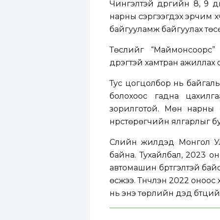
Чингэлтэй дүүргийн 8, 9 
нарны сэргээгдэх эрчим х
байгууламж байгуулах төсө
Төслийг “Маймонсоорс” Х
дүүрэгтэй хамтран ажиллах
Тус цогцолбор нь байгал
болохоос гадна цахилгаа
зорилготой. Мөн нарны 
нүүрстөрөгчийн ялгарлыг б
Сүүлийн жилүүдэд Монгол
байна. Тухайлбал, 2023 о
автомашин бүртгэлтэй бай
өсжээ. Түүнчлэн 2022 оно
нь энэ төрлийн дэд бүтций