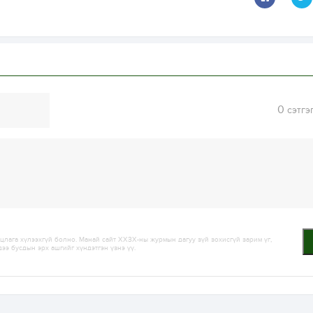
0
сэтгэ
лага хүлээхгүй болно. Манай сайт ХХЗХ-ны журмын дагуу зүй зохисгүй зарим үг,
дээ бусдын эрх ашгийг хүндэтгэн үзнэ үү.