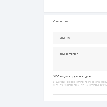
Сэтгэгдэл
1000
тэмдэгт оруулах үлдлээ.
Уншигчдын бичсэн сэтгэгдэлд Medee.MN хариуц
хэллэгийг хязгаарласан тул Та сэтгэгдэл бичих