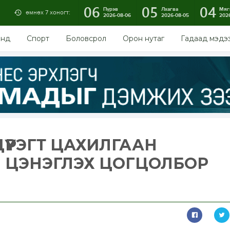
06
05
04
Пүрэв
Лхагва
Мяг
өмнөх 7 хоногт:
2026-08-06
2026-08-05
202
энд
Спорт
Боловсрол
Орон нутаг
Гадаад мэдэ
ҮҮРЭГТ ЦАХИЛГААН
 ЦЭНЭГЛЭХ ЦОГЦОЛБОР