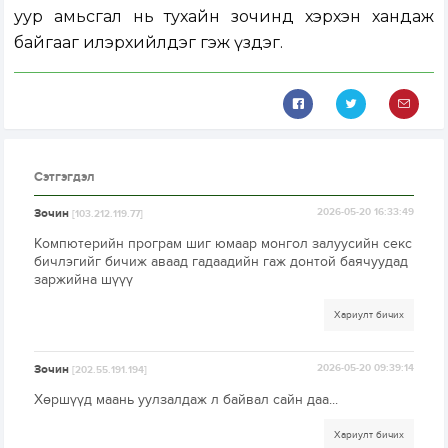
уур амьсгал нь тухайн зочинд хэрхэн хандаж
байгааг илэрхийлдэг гэж үздэг.
Сэтгэгдэл
Зочин
2026-05-20 16:33:49
[103.212.119.77]
Компютерийн програм шиг юмаар монгол залуусийн секс
бичлэгийг бичиж аваад гадаадийн гаж донтой баячуудад
заржийна шүүү
Хариулт бичих
Зочин
2026-05-20 09:39:14
[202.55.191.194]
Хөршүүд маань уулзалдаж л байвал сайн даа...
Хариулт бичих