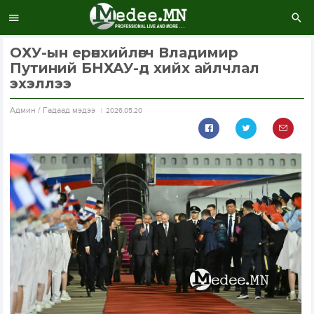
ОХУ-ын ерөнхийлөгч Владимир
Путиний БНХАУ-д хийх айлчлал
эхэллээ
Aдмин / Гадаад мэдээ
2026.05.20