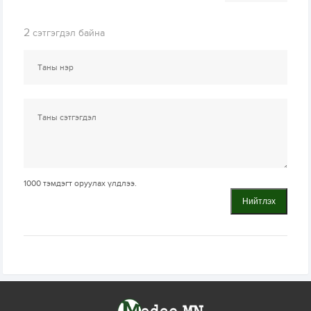
2
сэтгэгдэл байна
1000
тэмдэгт оруулах үлдлээ.
Нийтлэх