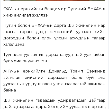
ОХУ-ын ерөнхийлөгч Владимир Путиний БНХАУ-д
хийх айлчлал эхэллээ.
Путин болон БНХАУ-ын дарга Ши Жиньпин нар
лхагва гарагт дээд хэмжээний уулзалт хийж
дотоодын болон олон улсын асуудлын талаар
хэлэлцэнэ.
Түүнчлэн уулзалтын дараа талууд цай ууж, албан
бус яриа өрнүүлнэ гэв.
АНУ-ын ерөнхийлөгч Дональд Трамп Бээжинд
айлчлал хийсний дараахан болж буй энэ
уулзалтын үр дүнг олон улс анхааралтай ажиглаж
байна.
Ши Жиньпин гадаадын удирдагчдыг цайгаар
дайлдгаараа алдартай бөгөөд ийм уулзалтын орчин,