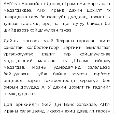
АНУ-ын Ерөнхийлөгч Доналд Трамп мягмар гарагт
мэдэгдэхдээ, АНУ Иранд дахин цохилт өгөх
шаардлага гарч болзошгүйг дурдаад, цохилт өгөх
тушаал гаргахад ердөө нэг цаг дутуу байхад би
шийдвэрээ хойшлуулсан гэжээ.
Дайныг зогсоох тухай Техраны гаргасан шинэ
саналтай холбоотойгоор цэргийн ажиллагааг
үргэлжлүүлэх төлөвлөгөөгөө түр хойшлуулснаа
мэдэгдсэний маргааш нь Д.Трамп ийнхүү
мэдэгдэв. Ираны удирдагчид хэлэлцээр
байгуулахыг гуйж байна хэмээн тэрбээр
онцлоод, хэрэв тохиролцоонд хүрэхгүй бол
ойрын өдрүүдэд АНУ дахин цохилт өгнө гэдгийг
нэмж дурджээ.
Дэд ерөнхийлөгч Жей Ди Вэнс хэлэхдээ, АНУ-
Ираны хэлэлцээнд ихээхэн ахиц дэвшил гарсан