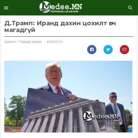
Д.Трамп: Иранд дахин цохилт өгч
магадгүй
Aдмин / Гадаад мэдээ
2026.05.20