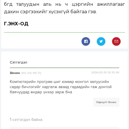
бөгөөд талуудын аль нь ч цэргийн ажиллагааг
дахин сэргээхийг хүсэхгүй байгаа гэв.
Г.ЭНХ-ОД
Сэтгэгдэл
Зочин
2026-05-20 16:35:46
[103.212.119.77]
Компютерийн програм шиг юмаар монгол залуусийн
садар бичлэгийг хадгалж аваад гадаадийн гаж донтой
баячуудад өндөр үнээр зарж бна
Хариулт бичих
1
сэтгэгдэл байна