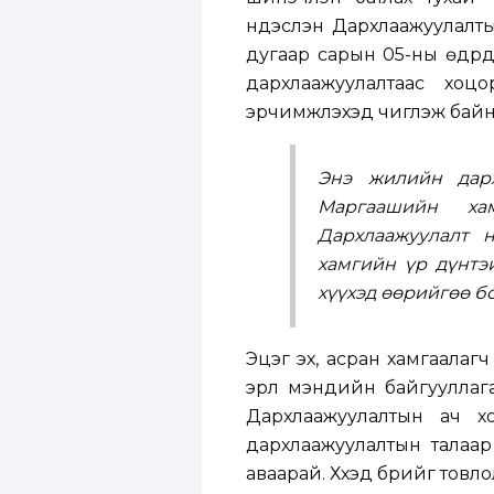
үндэслэн Дархлаажуулалты
дугаар сарын 05-ны өдрүү
дархлаажуулалтаас хоц
эрчимжүүлэхэд чиглэж байн
Энэ жилийн дарх
Маргаашийн ха
Дархлаажуулалт н
хамгийн үр дүнтэ
хүүхэд өөрийгөө б
Эцэг эх, асран хамгаалагч
эрүүл мэндийн байгуулла
Дархлаажуулалтын ач х
дархлаажуулалтын талаар 
аваарай. Хүүхэд бүрийг тов