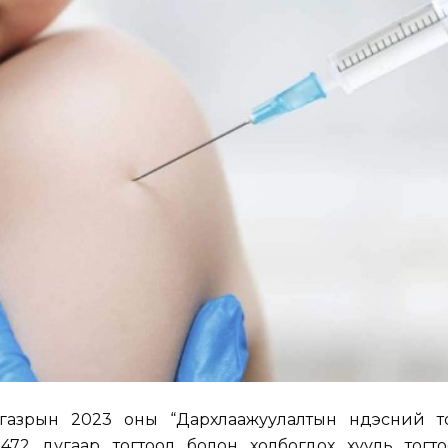
газрын 2023 оны “Дархлаажуулалтын үндэсний т
 472 дугаар тогтоол болон холбогдох хууль тогт