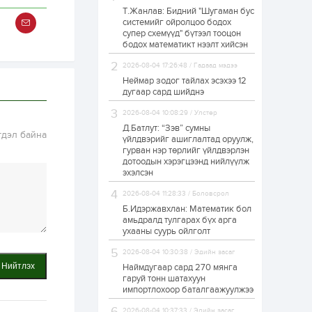
Т.Жанлав: Бидний "Шугаман бус
УИХ-ын дарга
системийг ойролцоо бодох
С.Бямбацогт төрийг
супер схемүүд" бүтээл тооцон
төлөөлөн Сутай
хайрхны тэнгэрийг
бодох математикт нээлт хийсэн
тахих төрийн
тахилгад оролцлоо
2026-08-04 17:26:48 / Гадаад мэдээ
21 цаг
2
0
Неймар зодог тайлах эсэхээ 12
“Хотын дарга сонсож
дугаар сард шийднэ
байна” 150150 тусгай
дугаарыг
2026-08-04 10:08:29 / Улстөр
наймдугаар сарын
14-нөөс ажиллуулж...
Д.Батлут: “Зэв” сумны
гдэл байна
үйлдвэрийг ашиглалтад оруулж,
21 цаг
0
0
гурван нэр төрлийг үйлдвэрлэн
дотоодын хэрэгцээнд нийлүүлж
“Чингис хаан” олон
улсын нисэх буудал
эхэлсэн
руу нийтийн тээврийн
автобус 24 цагаар
2026-08-04 11:28:33 / Боловсрол
үйлчилж байна
Б.Идэржавхлан: Математик бол
1 өдөр
1
0
амьдралд тулгарах бүх арга
ухааны суурь ойлголт
Нийслэлийн
цэцэрлэгийн цахим
2026-08-04 10:30:38 / Эдийн засаг
бүртгэл энэ сарын 10-
нд эхэлнэ
Нийтлэх
Наймдугаар сард 270 мянга
гаруй тонн шатахуун
импортлохоор баталгаажуулжээ
1 өдөр
0
0
16 төрлийн эмийг нэг
2026-08-04 10:37:33 / Эдийн засаг