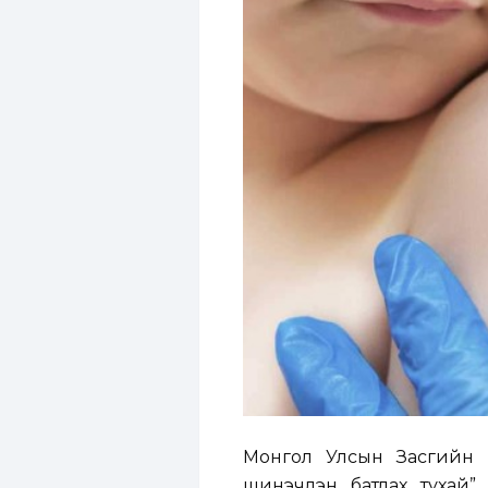
Монгол Улсын Засгийн 
шинэчлэн батлах тухай”