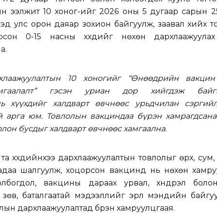
н ээлжит 10 хоног-ийг 2026 оны 5 дугаар сарын 2
дэд улс орон даяар зохион байгуулж, заавал хийх 
орсон 0-15 насны хүүхдийг нөхөн дархлаажуула
а.
лаажуулалтын 10 хоногийг “Өнөөдрийн вакцин
мгаалалт” гэсэн уриан дор хийгдэж байга
ь хүүхдийг халдварт өвчнөөс урьдчилан сэргийл
й арга юм. Товлолын вакциндаа бүрэн хамрагдсана
олон бусдыг халдварт өвчнөөс хамгаална.
 та хүүхдийнхээ дархлаажуулалтын товлолыг өрх, сум, 
гадаа шалгуулж, хоцорсон вакцинд нь нөхөн хамру
олбогдол, вакцины дараах урвал, хүндрэл боло
зөв, баталгаатай мэдээллийг эрүүл мэндийн байгу
лолын дархлаажуулалтад бүрэн хамруулцгаая.