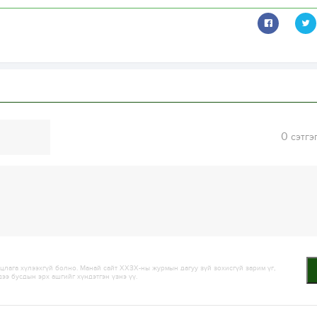
0
сэтгэ
лага хүлээхгүй болно. Манай сайт ХХЗХ-ны журмын дагуу зүй зохисгүй зарим үг,
дээ бусдын эрх ашгийг хүндэтгэн үзнэ үү.