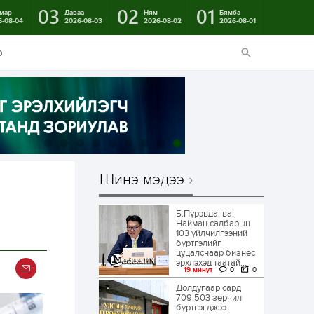
03
02
01
мар
Даваа
Ням
Бямба
6-08-04
2026-08-03
2026-08-02
2026-08-01
э
Шинэ мэдээ
Б.Пүрэвдагва:
Найман салбарын
103 үйлчилгээний
бүртгэлийг
цуцалснаар бизнес
эрхлэхэд таатай...
19 минут
0
0
Долдугаар сард
709.503 зөрчил
бүртгэгджээ