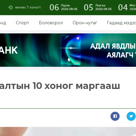
06
05
04
Пүрэв
Лхагва
Мяг
өмнөх 7 хоногт:
2026-08-06
2026-08-05
202
энд
Спорт
Боловсрол
Орон нутаг
Гадаад мэдэ
алтын 10 хоног маргааш