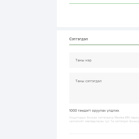
Сэтгэгдэл
1000
тэмдэгт оруулах үлдлээ.
Уншигчдын бичсэн сэтгэгдэлд Medee.MN хариуц
хэллэгийг хязгаарласан тул Та сэтгэгдэл бичих