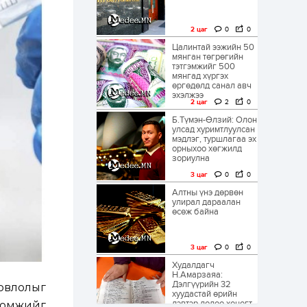
2 цаг
0
0
Цалинтай ээжийн 50
мянган төгрөгийн
тэтгэмжийг 500
мянгад хүргэх
өргөдөлд санал авч
эхэлжээ
2 цаг
2
0
Б.Түмэн-Өлзий: Олон
улсад хуримтлуулсан
мэдлэг, туршлагаа эх
орныхоо хөгжилд
зориулна
3 цаг
0
0
Алтны үнэ дөрвөн
улирал дараалан
өсөж байна
3 цаг
0
0
Худалдагч
Н.Амарзаяа:
Дэлгүүрийн 32
овлолыг
хуудастай өрийн
дэвтэр долоо хоногт
оомжийг