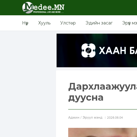
Нүүр
Хууль
Улстөр
Эдийн засаг
Эрүүл м
Дархлаажуул
дуусна
Aдмин / Эрүүл мэнд
2026.06.04