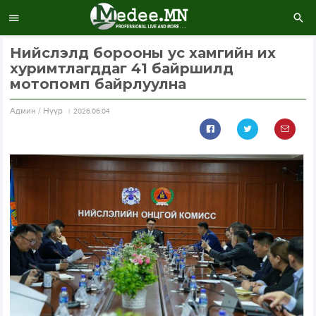
Нийслэлд борооны ус хамгийн их
хуримтлагддаг 41 байршилд
мотопомп байрлуулна
Aдмин / Нүүр
2026.06.04