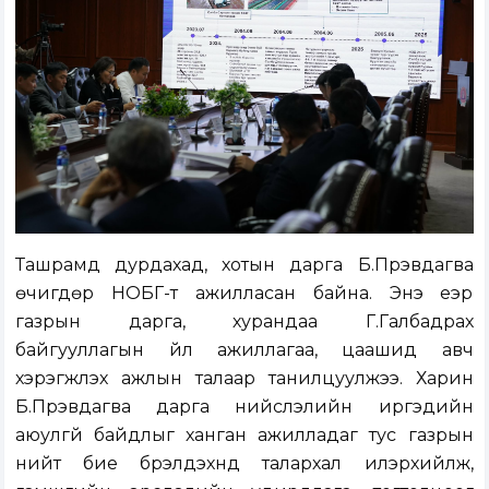
Ташрамд дурдахад, хотын дарга Б.Пүрэвдагва
өчигдөр НОБГ-т ажилласан байна. Энэ үеэр
газрын дарга, хурандаа Г.Галбадрах
байгууллагын үйл ажиллагаа, цаашид авч
хэрэгжүүлэх ажлын талаар танилцуулжээ. Харин
Б.Пүрэвдагва дарга нийслэлийн иргэдийн
аюулгүй байдлыг ханган ажилладаг тус газрын
нийт бие бүрэлдэхүүнд талархал илэрхийлж,