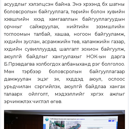
асуудлыг хэлэлцсэн байна. Энэ хүрээнд бүх шатны
боловсролын байгууллага, төрийн болон хувийн
хэвшлийн хүүхэд хамгааллын байгууллагуудын
орчныг сайжруулах, нийтийн эзэмшлийн
тоглоомын талбай, хашаа, ногоон байгууламж,
хүүхдийн зуслан, асрамжийн төв, халамжийн газар,
хүүхдийн сувиллуудад шалгалт зохион байгуулж,
аюулгүй байдлыг хангуулахыг НОК-ын дарга
Б.Пүрэвдагва холбогдох албаныханд үүрэг болголоо.
Мөн тэрбээр боловсролын байгууллагаар
дамжуулан эцэг эх, хүүхдүүдэд аюул, ослоос
урьдчилан сэргийлэх, аюулгүй байдлаа хангах
талаарх ойлголт, мэдээллийг хүргэх ажлыг
эрчимжүүлэх чиглэл өгөв.