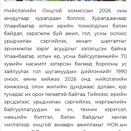
Нийслэлийн Онцгой комиссын 2026 оны
анхдугаар хуралдаан боллоо. Хуралдаанаар
Улаанбаатар хотын үерийн тохиолдлын бэлэн
байдал, хэрэгжүүлж буй ажил, гол, усны ослоос
урьдчилан сэргийлэх, хяналт шалгалтыг
эрчимжүүлэх зэрэг асуудлыг хэлэлцсэн байна.
Улаанбаатар хотын үер, усны байгууламжийн 70
хувийн насжилт хэтэрсэн бөгөөд борооны ус
зайлуулах гол шугамуудын дийлэнхийг 1990
оноос өмнө хийжээ. 2026 онд нийслэлийн
хэмжээнд олон жилийн дунджаас дулаан, хур
тунадас их орох төлөвтэй байгаа. Тиймээс үерийн
эрсдэлээс урьдчилан сэргийлэх, мэргэжлийн
байгууллагуудын хүн хүч, техник хэрэгсэл,
нөөцийн бэлтгэл, бэлэн байдлыг хангах
чиглэлээр онцгой анхаарч ажиллахыг НОК-ын