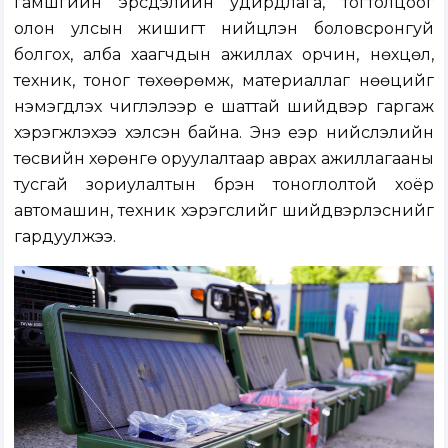
гамшгийн эрсдэлийн удирдлага, тогтолцоог
олон улсын жишигт нийцүүлэн боловсронгуй
болгох, алба хаагчдын ажиллах орчин, нөхцөл,
техник, тоног төхөөрөмж, материаллаг нөөцийг
нэмэгдүүлэх чиглэлээр үе шаттай шийдвэр гаргаж
хэрэгжүүлэхээ хэлсэн байна. Энэ үеэр нийслэлийн
төсвийн хөрөнгө оруулалтаар аврах ажиллагааны
тусгай зориулалтын бүрэн тоноглолтой хоёр
автомашин, техник хэрэгслийг шийдвэрлэснийг
гардуулжээ.