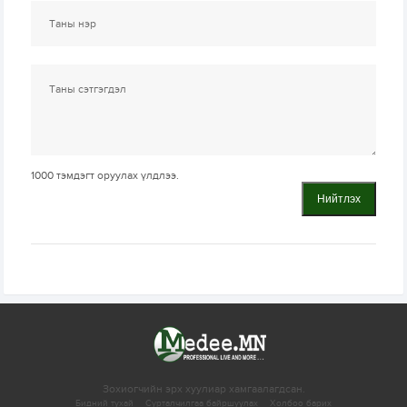
1000
тэмдэгт оруулах үлдлээ.
Нийтлэх
Зохиогчийн эрх хуулиар хамгаалагдсан.
Бидний тухай
Сурталчилгаа байршуулах
Холбоо барих