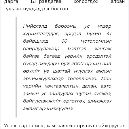
дарга Б.Пүрэвдагва холбогдох албан
тушаалтнуудад үүрэг болгов.
Нийслэлд борооны ус ихээр
хуримтлагддаг, эрсдэл бүхий 41
байршилд 60 мотопомпыг
байрлуулахаар бэлтгэл хангаж
байгаа бөгөөд үерийн эрсдэлтэй
бүсэд амьдарч буй 2000 орчим айл
өрхийг үе шаттай нүүлгэх ажлыг
эрчимжүүлэхээр төлөвлөжээ. Мөн
үерийн хамгаалалтын далан, авто
замын ус зайлуулах шугам сүлжээ,
байгууламжийг өргөтгөх, шинэчлэх
ажлыг эрчимжүүлнэ.
Үүнээс гадна хүүхэд хамгааллын орчныг сайжруулах