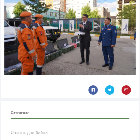
Сэтгэгдэл
0
сэтгэгдэл байна