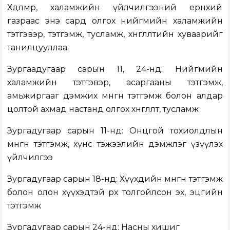
Хөдөлмөр, халамжийн үйлчилгээний ерөнхий
газраас энэ сард олгох нийгмийн халамжийн
тэтгэвэр, тэтгэмж, тусламж, хөнгөлөлтийн хуваарийг
танилцууллаа.
Зургаадугаар сарын 11, 24-нд: Нийгмийн
халамжийн тэтгэвэр, асаргааны тэтгэмж,
амьжиргааг дэмжих мөнгөн тэтгэмж болон алдар
цолтой ахмад настанд олгох хөнгөлөлт, тусламж
Зургадугаар сарын 11-нд: Онцгой тохиолдлын
мөнгөн тэтгэмж, хүнс тэжээлийн дэмжлэг үзүүлэх
үйлчилгээ
Зургадугаар сарын 18-нд: Хүүхдийн мөнгөн тэтгэмж
болон олон хүүхэдтэй өрх толгойлсон эх, эцгийн
тэтгэмж
Зургадугаар сарын 24-нд: Насны хишиг