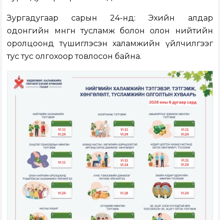
Зургадугаар сарын 24-нд: Эхийн алдар
одонгийн мөнгөн тусламж болон олон нийтийн
оролцоонд түшиглэсэн халамжийн үйлчилгээг
тус тус олгохоор товлосон байна.