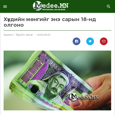
Хүүхдийн мөнгийг энэ сарын 18-нд
олгоно
Aдмин / Эдийн засаг
2026.06.04