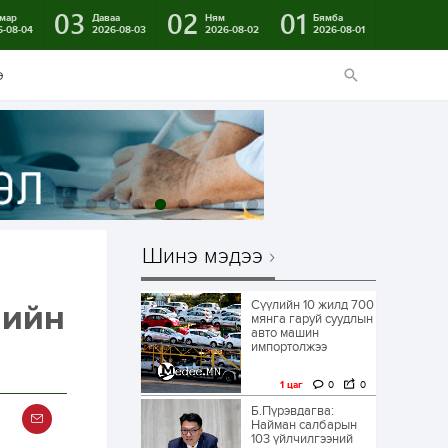
03
02
01
мар
Даваа
Ням
Бямба
6-08-04
2026-08-03
2026-08-02
2026-08-01
э
Шинэ мэдээ
Сүүлийн 10 жилд 700
лийн
мянга гаруй суудлын
авто машин
импортолжээ
1 цаг
0
0
Б.Пүрэвдагва:
Найман салбарын
103 үйлчилгээний