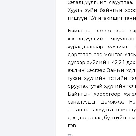
хэлэлцүүлгийг явууллаа.
Хууль зүйн байнгын хор
гишүүн Г.Уянгахишиг тани
Байнгын хороо энэ са
хэлэлцүүлгийг явуулс
хуралдаанаар хуулийн т
даргалагчаас Монгол Улсы
дугаар зүйлийн 42.2.1 дах
ажлын хэсгээс Замын хөдөл
тухай хуулийн төслийн та
оруулах тухай хуулийн төс
Байнгын хороогоор хэлэ
саналуудыг дэмжжээ. Нэ
авсан саналуудыг нэмж тус
дэс дараалал, бүтцийн ши
гэв.