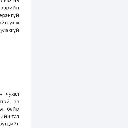
 явах нь
2 өдөр
0
0
ээврийн
Т.Жанлав: Бидний
"Шугаман бус
гэрэнгүй
системийг ойролцоо
бодох супер схемүүд"
ийн үхэх
бүтээл тооцон
бодох...
уулахгүй
2 өдөр
7
3
С.Бямбацогт:
Хэлэлцүүлгээс илүү
хэрэгжилт,
амлалтаас илүү
бодит үр дүн чухал
2 өдөр
0
0
Неймар зодог тайлах
эсэхээ 12 дугаар сард
шийднэ
2 өдөр
0
3
н чухал
Нийслэлийн 30
той, зөв
дугаар сургуулийг 10
дугаар сарын 1-нд
эг байр
ашиглалтад оруулна
йн төсөл
2 өдөр
0
0
бүтцийг