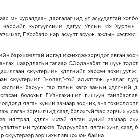
гаас өмнө хуралдаан даргалагчид уг асуудалтай холб
н нэрсийг хүргүүлсний дагуу Улсын Их Хурлын
Батчимэг, Г.Хосбаяр нар асуулт асууж, ажлын хэсгээс 
гжлийн бэрхшээлтэй иргэд ихэнхдээ зорчдог явган зо
нгах шаардлагын талаар С.Эрдэнэбат гишүүн тодотгоо
цахилгаан скүүтерийн хөдөлгөөнийг хэрхэн зохицуулж
гаан скүүтерийг “мопед”-той адилтгаж, унадаг ду
эсгийн баруун гар талын хөвөөгөөр замын хөдөлгөөний
тусгасан болохыг Г.Уянгахишиг гишүүн тайлбарлав
иолдолд явган хүний замаар зорчих, энэ тохиолдол
рлаж, явган зорчигчид саад болохгүйгээр зорчих үүрэ
 нягтрал, хөдөлгөөн ихтэй явган хүний замаар ск
улалтыг мөн тусгажээ. Тодруулбал, явган хүнд саад 
р скүүтерээр зорчихыг зөвшөөрөх юм байна.