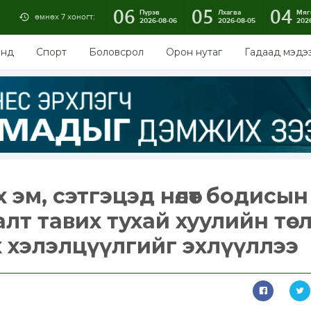
06
05
04
Пүрэв
Лхагва
Мяг
өмнөх 7 хоногт:
2026-08-06
2026-08-05
202
энд
Спорт
Боловсрол
Орон нутаг
Гадаад мэдэ
эм, сэтгэцэд нөлөөт бодисын
лт тавих тухай хуулийн төс
х хэлэлцүүлгийг эхлүүллээ