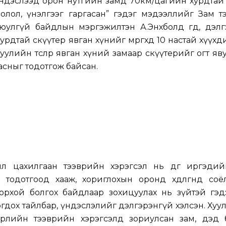
үндэслээд орон нутгийн замд 70км/цагийн хурдтай
олол, үнэлгээг гаргасан” гэдэг мэдээллийг Зам т
аюулгүй байдлын мэргэжилтэн А.Энхболд өгөөд, дэл
 хурдтай скүүтер явган хүнийг мөргөхөд 10 настай хүүхд
 хуулийн төслөөр явган хүний замаар скүүтерийг огт яв
асныг тодотгож байсан.
л цахилгаан тээврийн хэрэгсэл нь өдгөө иргэдий
тодотгоод хааж, хориглохын оронд хөдөлгөөнд соёл
орхой болгох байдлаар зохицуулах нь зүйтэй гэд
дох тайлбар, үндэслэлийг дэлгэрэнгүй хэлсэн. Хуули
төрлийн тээврийн хэрэгсэлд зориулсан зам, дэд 