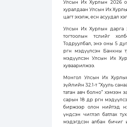
Улсын Их Хурлын 2026 он
хуралдаан Улсын Их Хурл
цагт эхэлж, есөн асуудал х
Улсын Их Хурлын дарга х
тогтоолын төслийг хол
Тодруулбал, энэ оны 5 ду
өргөн мэдүүлсэн
Банкны ту
мэдүүлсэн Улсын Их Хур
хуваарилжээ.
Монгол Улсын Их Хурлын
зүйлийн 32.1-т “Хууль сана
татан авч болно” хэмээн з
сарын 18 өдөр
өргөн мэдүүлс
биржээр олон нийтэд нээл
үндсэн чиглэл батлах ту
мэдэгдсэн албан бичиг 