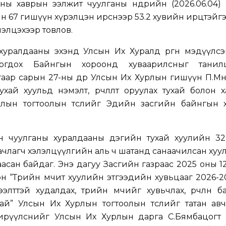
ы хаврын ээлжит чуулганы өнөөдрийн (2026.06.04)
ын 67 гишүүн хүрэлцэн ирснээр
53.2 хувийн ирц
тэйгэ
элэлцэхээр товлов.
уралдааны эхэнд Улсын Их Хуралд өргөн мэдүүлсэн
богдох Байнгын хороонд хуваарилсныг танилц
гаар сарын 27-ны өдөр Улсын Их Хурлын гишүүн П.Мө
хай хуульд нэмэлт, өөрчлөлт оруулах тухай болон ха
лын тогтоолын төсл
ийг Эдийн засгийн байнгын 
 чуулганы хуралдааны дэгийн тухай хуулийн 32
ачлагч хэлэлцүүлгийн аль ч шатанд санаачилсан хуулий
аасан байдаг. Энэ дагуу Засгийн газраас 2025 оны 1
эн
“Төрийн өмчит хуулийн этгээдийн хувьцааг 2026-
ттэй худалдах, төрийн өмчийг хувьчлах, өөрчлөн б
хай” Улсын Их Хурлын тогтоолын төслийг татан ав
ирүүлснийг Улсын Их Хурлын дарга С.Бямбацогт 