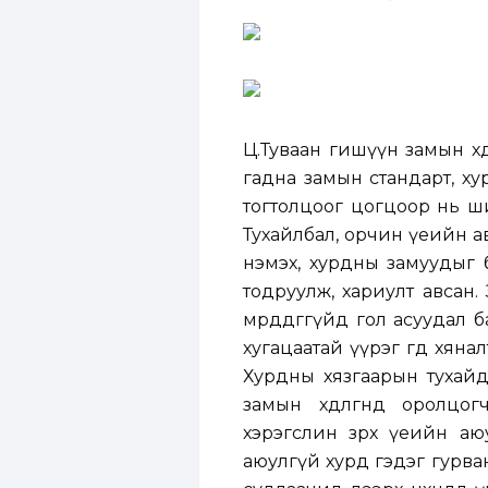
Ц.Туваан гишүүн замын хө
гадна замын стандарт, х
тогтолцоог цогцоор нь ш
Тухайлбал, орчин үеийн 
нэмэх, хурдны замуудыг
тодруулж, хариулт авсан.
мөрддөггүйд гол асуудал 
хугацаатай үүрэг өгөөд хян
Хурдны хязгаарын тухайд
замын хөдөлгөөнд оролц
хэрэгслин зөрөх үеийн аю
аюулгүй хурд гэдэг гурва