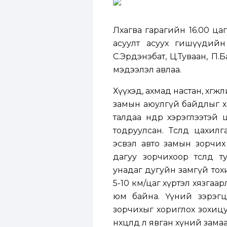
Лхагва гарагийн 16.00 ца
асуулт асуух гишүүдий
С.Эрдэнэбат, Ц.Туваан, П.
мэдээлэл авлаа.
Хүүхэд, ахмад настан, хө
замын аюулгүй байдлыг ха
талдаа өндөр хэрэглээтэй 
тодруулсан. Төсөлд цахил
эсвэл авто замын зорчих х
дагуу зорчихоор төсөлд 
унадаг дугуйн замгүй тох
5-10 км/цаг хүртэл хязгаа
юм байна. Үүний зэрэгцээ
зорчихыг хориглох зохицу
нөхцөлд л явган хүний замаа