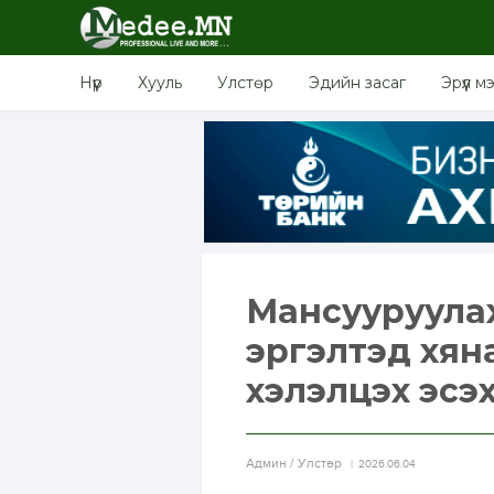
Нүүр
Хууль
Улстөр
Эдийн засаг
Эрүүл м
Мансууруулах 
эргэлтэд хяна
хэлэлцэх эсэ
Aдмин / Улстөр
2026.06.04