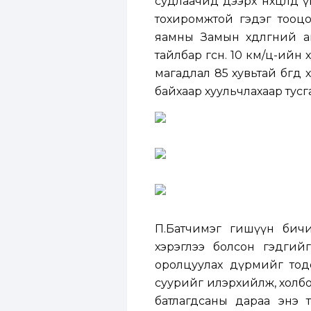
судлаачид дээрх нөхцөлд 
тохиромжтой гэдэг тооцо
яамны Замын хөдөлгөөний 
тайлбар өгсөн. 10 км/ц-ийн
магадлал 85 хувьтай бөгөөд
байхаар хуульчлахаар тусг
П.Батчимэг гишүүн бичи
хэрэглээ болсон гэдгийг 
оролцуулах дүрмийг тод
суурийг илэрхийлж, холбог
батлагдсаны дараа энэ 