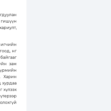
ААН-үүдийн дансыг
битүүмжлэхгүй
1 өдөр
1
0
огдуулан
Нөөцийн махны
 гишүүн
худалдаа,
борлуулалтыг
хариулт,
нээлттэй ил тод
болгоно
2 өдөр
0
0
рчигчийн
ЗГ: Автобензин,
дизель түлшний
д, нөгөө
онцгой албан
татварыг тэглэлээ
 байгааг
гуйн зам
2 өдөр
3
0
 дүрмийн
З.Мэндсайхан:
Хүнсний нөөцийг
. Харин
бэлтгэх агуулах,
зоорь бэлтгэх ААН-
д хурдаа
үүдэд хөнгөлөлттэй
г хүлээх
зээл олгоно
2 өдөр
1
0
үүтерээр
Европ дахь
монголчуудын
болохгүй
соёлын наадам
боллоо