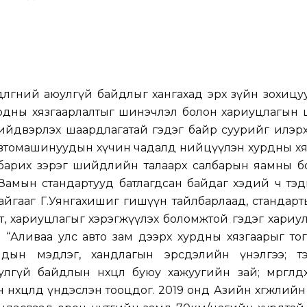
дөлгөөний аюулгүй байдлыг хангахад эрх зүйн зохицу
урдны хязгаарлалтыг шинэчлэл болон хариуцлагын 
ийдвэрлэх шаардлагатай гэдэг байр суурийг илэрх
автомашинуудын хүчин чадалд нийцүүлэн хурдны хя
 барих зэрэг шийдлийн талаарх салбарын яамны б
 Замын стандартууд батлагдсан байдаг хэдий ч тэ
байгааг Г.Уянгахишиг гишүүн тайлбарлаад, стандарты
алт, хариуцлагыг хэрэгжүүлэх боломжтой гэдэг хариулты
 “Аливаа улс авто зам дээрх хурдны хязгаарыг то
огчдын мэдлэг, хандлагын эрсдэлийн үнэлгээ; т
улгүй байдлын нөхцөл буюу хажуугийн зай; мөргөлд
н нөхцөлд үндэслэн тооцдог. 2019 онд Азийн хөгжлий