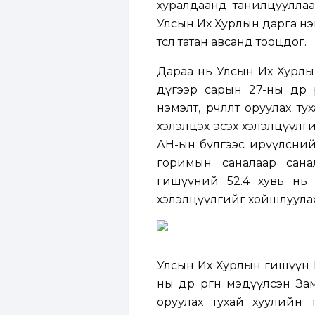
хуралдаанд танилцууллаа.
Улсын Их Хурлын дарга нэ
төслөө татан авсанд тооцдог.
Дараа нь Улсын Их Хурлы
дүгээр сарын 27-ны өдөр
нэмэлт, өөрчлөлт оруулах т
хэлэлцэх эсэх хэлэлцүүлг
АН-ын бүлгээс ирүүлсний
горимын саналаар сана
гишүүний 52.4 хувь нь 
хэлэлцүүлгийг хойшлуула
Улсын Их Хурлын гишүүн 
ны өдөр
өргөн мэдүүлсэн
Зам
оруулах тухай хуулийн тө