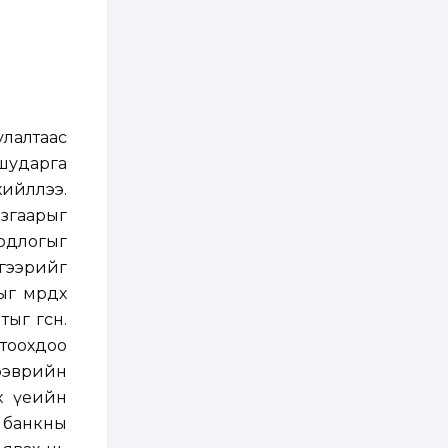
2 өдөр
2
0
Өнгөрсөн сард
1,439.2 кг үнэт
металл худалдан
авчээ
улалтаас
2 өдөр
0
0
Б.Найдалаа: Энэ
шударга
өвөл илүү хүнд байж
ийллээ.
магадгүй учир төр,
эрчим хүчний
згаарыг
байгууллагууд, иргэд
бэлтгэлээ...
одлогыг
2 өдөр
6
0
дгээрийг
Өнөөдөр сондгой
тоогоор төгссөн
г мөрдөх
автомашинтай иргэд
бензин авна
г өгсөн.
гтоохдоо
2 өдөр
0
3
ээврийн
ЗГ: Шатахууны
хангамж,
өх үеийн
нийлүүлэлтийг
тогтворжуулах
н банкны
асуудлыг хэлэлцэж
байна