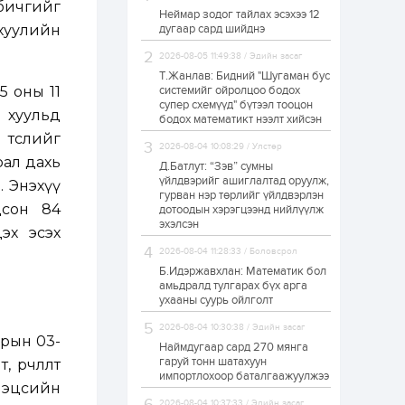
 бичгийг
Неймар зодог тайлах эсэхээ 12
Н.Номтойбаяр:
 хуулийн
дугаар сард шийднэ
Аймгуудад
тулгамдаж буй
асуудлуудыг долоо
2026-08-05 11:49:38 / Эдийн засаг
хоног бүр Засгийн
Т.Жанлав: Бидний "Шугаман бус
газрын...
5 оны 11
системийг ойролцоо бодох
23 цаг
0
0
супер схемүүд" бүтээл тооцон
 хуульд
УИХ-ын дарга
бодох математикт нээлт хийсэн
С.Бямбацогт төрийг
 төсл
ийг
төлөөлөн Сутай
2026-08-04 10:08:29 / Улстөр
хайрхны тэнгэрийг
рал дахь
тахих төрийн
Д.Батлут: “Зэв” сумны
тахилгад оролцлоо
үйлдвэрийг ашиглалтад оруулж,
. Энэхүү
23 цаг
2
0
гурван нэр төрлийг үйлдвэрлэн
цсон 84
дотоодын хэрэгцээнд нийлүүлж
“Хотын дарга сонсож
байна” 150150 тусгай
эхэлсэн
эх эсэх
дугаарыг
наймдугаар сарын
2026-08-04 11:28:33 / Боловсрол
14-нөөс ажиллуулж...
Б.Идэржавхлан: Математик бол
23 цаг
0
0
амьдралд тулгарах бүх арга
ухааны суурь ойлголт
“Чингис хаан” олон
улсын нисэх буудал
2026-08-04 10:30:38 / Эдийн засаг
руу нийтийн тээврийн
арын 03-
автобус 24 цагаар
Наймдугаар сард 270 мянга
үйлчилж байна
гаруй тонн шатахуун
өөрчлөлт
импортлохоор баталгаажуулжээ
1 өдөр
1
0
эцсийн
Нийслэлийн
2026-08-04 10:37:33 / Эдийн засаг