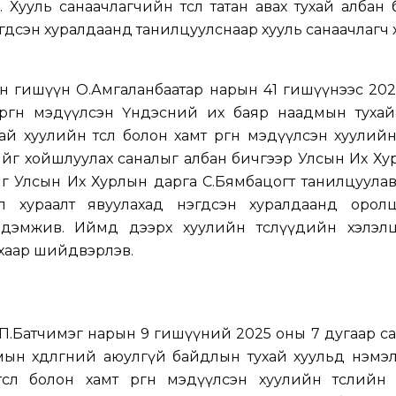
 Хууль санаачлагчийн төслөө татан авах тухай албан
гдсэн хуралдаанд танилцуулснаар хууль санаачлагч
н гишүүн О.Амгаланбаатар нарын 41 гишүүнээс 202
өргөн мэдүүлсэн
Үндэсний их баяр наадмын тухай
ухай хуулийн төсөл болон хамт өргөн мэдүүлсэн хуулийн
ийг хойшлуулах саналыг албан бичгээр Улсын Их Ху
г Улсын Их Хурлын дарга С.Бямбацогт танилцуулав
л хураалт явуулахад нэгдсэн хуралдаанд орол
дэмжив. Иймд дээрх хуулийн төслүүдийн хэлэлц
хаар шийдвэрлэв.
П.Батчимэг нарын 9 гишүүний 2025 оны 7 дугаар с
ын хөдөлгөөний аюулгүй байдлын тухай хуульд нэмэлт, 
сөл болон хамт өргөн мэдүүлсэн хуулийн төсл
ийн 