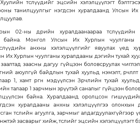
 Хуулийн төслүүдийг эцсийн хэлэлцүүлэгт бэлтгэс
ооны танилцуулгыг нэгдсэн хуралдаанд Улсын Их
лцуулав.
рын 02-ны өдрийн хуралдаанаараа төслүүдийн
ан байна. Монгол Улсын Их Хурлын чуулганы 
өслүүдийн анхны хэлэлцүүлгийг явуулах үед ху
н Их Хурлын чуулганы хуралдааны дэгийн тухай ху
 заалтад заасны дагуу гүйцээн боловсруулах чиглэл ө
гөөний аюулгүй байдлын тухай хуульд нэмэлт, өөрчлөлт
лаар 1, хамт өргөн мэдүүлсэн Зөрчлийн тухай хууль
лийн талаар 1 зарчмын зөрүүтэй саналыг гүйцээн боло
лцүүлсэн байна. Хуралдаанд оролцсон гишүүдий
гдсэн хуралдааны анхны хэлэлцүүлгээ олонхын 
ган төслийн агуулга, зарчмыг алдагдуулахгүйгээр үг
нжтэй засварыг хийж, төслийг эцсийн хэлэлцүүлэгт б