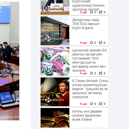
бүртгэлийг
цуцалснаар бизнес
эрхлэхэд таатай...
2 цаг
0
0
Долдугаар сард
709.503 зөрчил
бүртгэгджээ
4 цаг
0
0
Цалинтай ээжийн 50
мянган төгрөгийн
тэтгэмжийг 500
мянгад хүргэх
өргөдөлд санал авч
эхэлжээ
5 цаг
2
0
Б.Түмэн-Өлзий: Олон
улсад хуримтлуулсан
мэдлэг, туршлагаа эх
орныхоо хөгжилд
зориулна
5 цаг
0
0
Алтны үнэ дөрвөн
улирал дараалан
өсөж байна