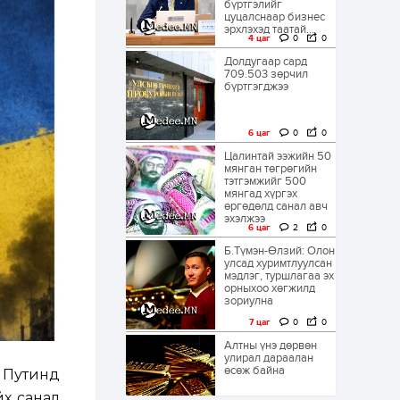
бүртгэлийг
цуцалснаар бизнес
эрхлэхэд таатай...
4 цаг
0
0
Долдугаар сард
709.503 зөрчил
бүртгэгджээ
6 цаг
0
0
Цалинтай ээжийн 50
мянган төгрөгийн
тэтгэмжийг 500
мянгад хүргэх
өргөдөлд санал авч
эхэлжээ
6 цаг
2
0
Б.Түмэн-Өлзий: Олон
улсад хуримтлуулсан
мэдлэг, туршлагаа эх
орныхоо хөгжилд
зориулна
7 цаг
0
0
Алтны үнэ дөрвөн
улирал дараалан
өсөж байна
 Путинд
йх санал