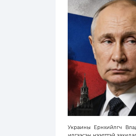
Украины Ерөнхийлөгч Вл
илгээсэн нээлттэй захида