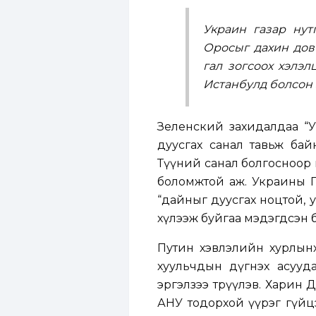
Украин газар нут
Оросыг дахин дов
гал зогсоох хэлэл
Истанбулд болсон 
Зеленский захидалдаа “
дуусгах санал тавьж бай
Түүний санал болгосноор 
боломжтой аж. Украины Г
“дайныг дуусгах ноцтой, 
хүлээж буйгаа мэдэгдсэн 
Путин хэвлэлийн хурлынха
хуульчдын дүгнэх асууд
эргэлзээ төрүүлэв. Харин
АНУ тодорхой үүрэг гүйцэ