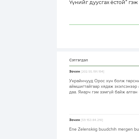
Үүнийг дуусгах ёстой” гэж
Сэтгэгдэл
Зочин
[202.55.191.194]
Украйнчууд Орос хүн болж төрсни
аймшигтайгаар хядаж эхэлсэнээр 
даа. Яиарч гэм зэмгүй байж алтан
Зочин
[59.153.84.210]
Ene Zelenskiig buudchih mergen buu