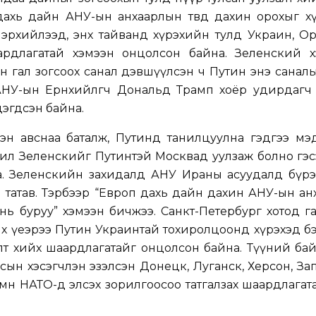
 дахь дайн АНУ-ын анхаарлын төвд дахин орохыг х
лэрхийлээд, энх тайванд хүрэхийн тулд Украин, О
рдлагатай хэмээн онцолсон байна. Зеленский х
н гал зогсоох санал дэвшүүлсэн ч Путин энэ санал
АНУ-ын Ерөнхийлөгч Дональд Трамп хоёр удирдагч 
дэгдсэн байна.
эн авснаа баталж, Путинд танилцуулна гэдгээ мэд
дил Зеленскийг Путинтэй Москвад уулзаж болно гэ
. Зеленскийн захидалд АНУ Ираны асуудалд бүрэн 
 татав. Тэрбээр “Европ дахь дайн дахин АНУ-ын а
х нь буруу” хэмээн бичжээ. Санкт-Петербург хотод 
х үеэрээ Путин Украинтай тохиролцоонд хүрэхэд б
лт хийх шаардлагатайг онцолсон байна. Түүний ба
сын хэсэгчлэн эзэлсэн Донецк, Луганск, Херсон, З
 мөн НАТО-д элсэх зорилгоосоо татгалзах шаардлагат