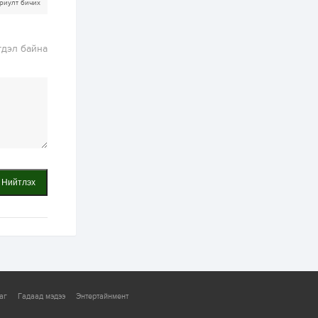
ААН-үүдийн дансыг
риулт бичих
битүүмжлэхгүй
1 өдөр
1
0
гдэл байна
Нөөцийн махны
худалдаа,
борлуулалтыг
нээлттэй ил тод
болгоно
2 өдөр
0
0
ЗГ: Автобензин,
дизель түлшний
онцгой албан
татварыг тэглэлээ
Нийтлэх
2 өдөр
3
0
З.Мэндсайхан:
Хүнсний нөөцийг
бэлтгэх агуулах,
зоорь бэлтгэх ААН-
үүдэд хөнгөлөлттэй
зээл олгоно
2 өдөр
1
0
Европ дахь
монголчуудын
аг
Гадаад мэдээ
Энтертайнмент
соёлын наадам
боллоо