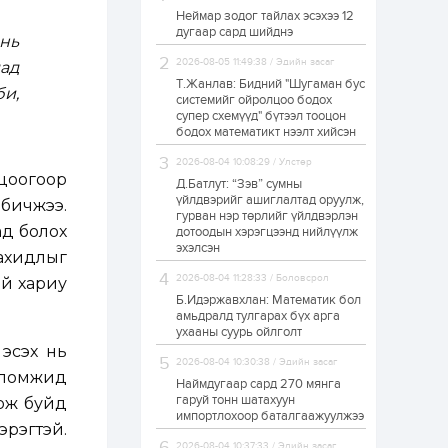
Неймар зодог тайлах эсэхээ 12
Н.Номтойбаяр:
дугаар сард шийднэ
Аймгуудад
нь
тулгамдаж буй
асуудлуудыг долоо
2026-08-05 11:49:38 / Эдийн засаг
ад
хоног бүр Засгийн
Т.Жанлав: Бидний "Шугаман бус
газрын...
би,
системийг ойролцоо бодох
1 өдөр
0
0
супер схемүүд" бүтээл тооцон
УИХ-ын дарга
бодох математикт нээлт хийсэн
С.Бямбацогт төрийг
төлөөлөн Сутай
2026-08-04 10:08:29 / Улстөр
хайрхны тэнгэрийг
цоогоор
тахих төрийн
Д.Батлут: “Зэв” сумны
тахилгад оролцлоо
үйлдвэрийг ашиглалтад оруулж,
бичжээ.
1 өдөр
2
0
гурван нэр төрлийг үйлдвэрлэн
ад болох
дотоодын хэрэгцээнд нийлүүлж
“Хотын дарга сонсож
байна” 150150 тусгай
эхэлсэн
ахидлыг
дугаарыг
наймдугаар сарын
2026-08-04 11:28:33 / Боловсрол
ой хариу
14-нөөс ажиллуулж...
Б.Идэржавхлан: Математик бол
1 өдөр
0
0
амьдралд тулгарах бүх арга
ухааны суурь ойлголт
“Чингис хаан” олон
 эсэх нь
улсын нисэх буудал
2026-08-04 10:30:38 / Эдийн засаг
руу нийтийн тээврийн
оломжид
автобус 24 цагаар
Наймдугаар сард 270 мянга
үйлчилж байна
гаруй тонн шатахуун
тож буйд
импортлохоор баталгаажуулжээ
1 өдөр
1
0
эрэгтэй.
Нийслэлийн
2026-08-04 10:37:33 / Эдийн засаг