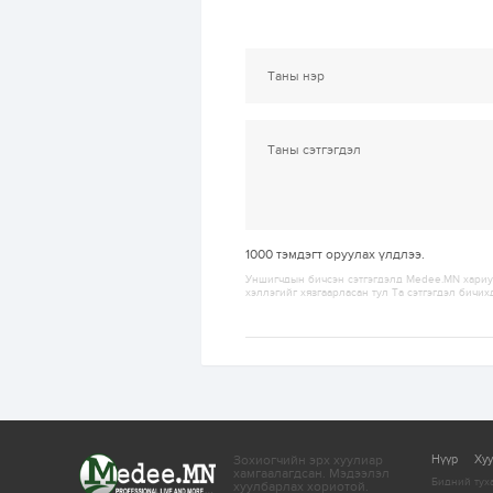
1000
тэмдэгт оруулах үлдлээ.
Уншигчдын бичсэн сэтгэгдэлд Medee.MN хариуц
хэллэгийг хязгаарласан тул Та сэтгэгдэл бичих
Зохиогчийн эрх хуулиар
Нүүр
Ху
хамгаалагдсан.
Мэдээлэл
Бидний тух
хуулбарлах хориотой.