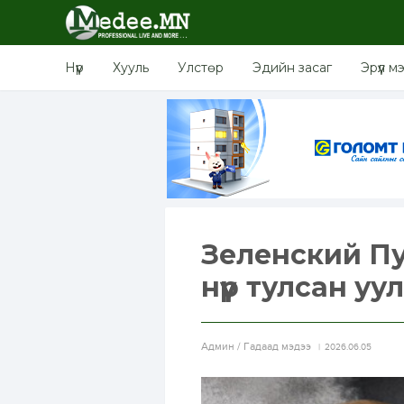
Нүүр
Хууль
Улстөр
Эдийн засаг
Эрүүл м
Зеленский Пу
нүүр тулсан у
Aдмин / Гадаад мэдээ
2026.06.05