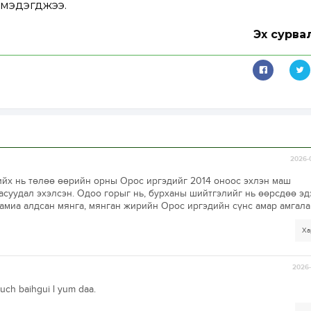
 мэдэгджээ.
Эх сурва
2026-
йх нь төлөө өөрийн орны Орос иргэдийг 2014 оноос эхлэн маш
асуудал эхэлсэн. Одоо горыг нь, бурханы шийтгэлийг нь өөрсдөө э
 амиа алдсан мянга, мянган жирийн Орос иргэдийн сүнс амар амгалан
Ха
2026-
ch baihgui l yum daa.