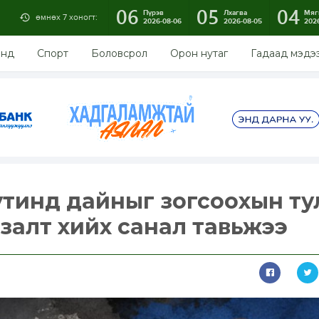
06
05
04
Пүрэв
Лхагва
Мяг
өмнөх 7 хоногт:
2026-08-06
2026-08-05
202
энд
Спорт
Боловсрол
Орон нутаг
Гадаад мэдэ
тинд дайныг зогсоохын ту
улзалт хийх санал тавьжээ