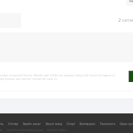
Ха
2
сэтгэ
лага хүлээхгүй болно. Манай сайт ХХЗХ-ны журмын дагуу зүй зохисгүй зарим үг,
дээ бусдын эрх ашгийг хүндэтгэн үзнэ үү.
уль
Улстөр
Эдийн засаг
Эрүүл мэнд
Спорт
Боловсрол
Технологи
Орон нут
ай
Сурталчилгаа байршуулах
Холбоо барих