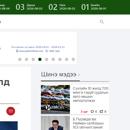
03
02
01
мар
Даваа
Ням
Бямба
6-08-04
2026-08-03
2026-08-02
2026-08-01
э
Шинэ мэдээ
лд
Сүүлийн 10 жилд 700
мянга гаруй суудлын
авто машин
импортолжээ
3 цаг
0
0
Б.Пүрэвдагва:
Найман салбарын
103 үйлчилгээний