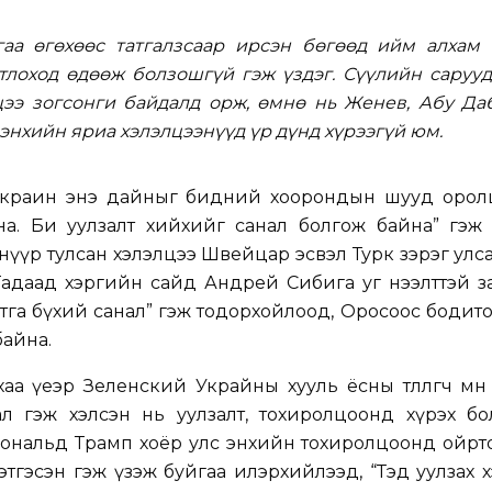
гаа өгөхөөс татгалзсаар ирсэн бөгөөд ийм алхам 
тлоход өдөөж болзошгүй гэж үздэг. Сүүлийн сарууд
цээ зогсонги байдалд орж, өмнө нь Женев, Абу Да
энхийн яриа хэлэлцээнүүд үр дүнд хүрээгүй юм.
Украин энэ дайныг бидний хоорондын шууд орол
на. Би уулзалт хийхийг санал болгож байна” гэж 
нүүр тулсан хэлэлцээ Швейцар эсвэл Турк зэрэг улс
адаад хэргийн сайд Андрей Сибига уг нээлттэй з
утга бүхий санал” гэж тодорхойлоод, Оросоос бодит
байна.
а үеэр Зеленский Украйны хууль ёсны төлөөлөгч мөн
ал гэж хэлсэн нь уулзалт, тохиролцоонд хүрэх б
 Дональд Трамп хоёр улс энхийн тохиролцоонд ойр
тгэсэн гэж үзэж буйгаа илэрхийлээд, “Тэд уулзах х