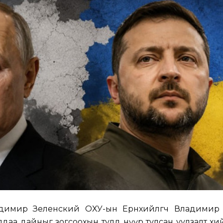
адимир Зеленский ОХУ-ын Ерөнхийлөгч Владимир
лдаа дайныг зогсоохын тулд нүүр тулсан уулзалт хи