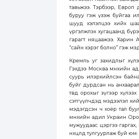
тавьжээ. Тэрбээр, Европ
буруу гэж үзэж буйгаа и
шууд хэлэлцээ хийх шаа
үргэлжлэх хугацаанд бүрэ
гарагт няцаажээ. Харин 
“сайн хэрэг болно” гэж мэ
Кремль уг захидлыг хүлэ
Гэхдээ Москва өмнөхийн а
суурь илэрхийлсэн байна
буйг дурдсан нь анхаарал
төвд орохыг зүгээр хүлээ
сэтгүүлчдэд мэдээлэл хий
мэдэгдсэн ч хоёр тал буу
өмнөхийн адил Украин Оро
мужуудаас цэргээ гаргах,
нөхцөлд тулгуурлаж буй юм.