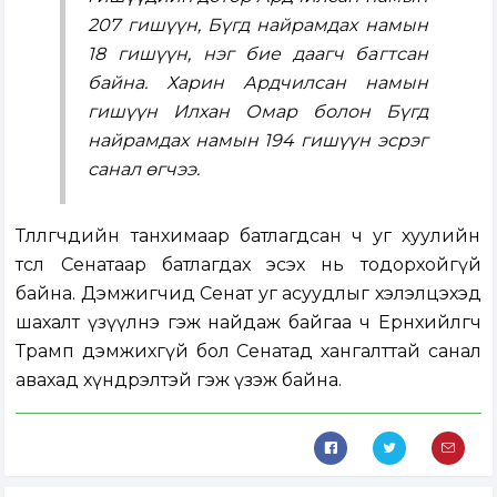
207 гишүүн, Бүгд найрамдах намын
18 гишүүн, нэг бие даагч багтсан
байна. Харин Ардчилсан намын
гишүүн Илхан Омар болон Бүгд
найрамдах намын 194 гишүүн эсрэг
санал өгчээ.
Төлөөлөгчдийн танхимаар батлагдсан ч уг хуулийн
төсөл Сенатаар батлагдах эсэх нь тодорхойгүй
байна. Дэмжигчид Сенат уг асуудлыг хэлэлцэхэд
шахалт үзүүлнэ гэж найдаж байгаа ч Ерөнхийлөгч
Трамп дэмжихгүй бол Сенатад хангалттай санал
авахад хүндрэлтэй гэж үзэж байна.