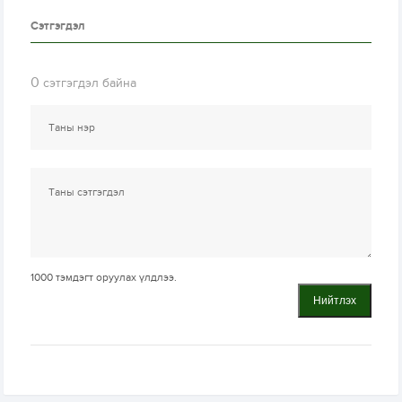
Сэтгэгдэл
0
сэтгэгдэл байна
1000
тэмдэгт оруулах үлдлээ.
Нийтлэх