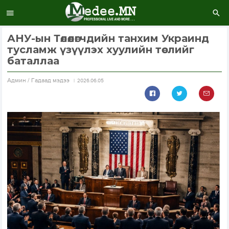
АНУ-ын Төлөөлөгчдийн танхим Украинд
тусламж үзүүлэх хуулийн төслийг
баталлаа
Aдмин / Гадаад мэдээ
2026.06.05