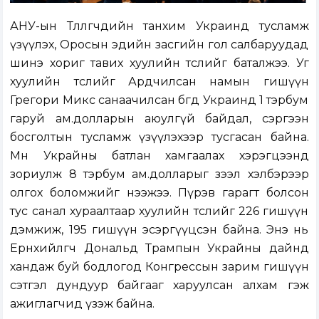
АНУ-ын Төлөөлөгчдийн танхим Украинд тусламж
үзүүлэх, Оросын эдийн засгийн гол салбаруудад
шинэ хориг тавих хуулийн төслийг баталжээ. Уг
хуулийн төслийг Ардчилсан намын гишүүн
Грегори Микс санаачилсан бөгөөд Украинд 1 тэрбум
гаруй ам.долларын аюулгүй байдал, сэргээн
босголтын тусламж үзүүлэхээр тусгасан байна.
Мөн Украйны батлан хамгаалах хэрэгцээнд
зориулж 8 тэрбум ам.долларыг зээл хэлбэрээр
олгох боломжийг нээжээ. Пүрэв гарагт болсон
тус санал хураалтаар хуулийн төслийг 226 гишүүн
дэмжиж, 195 гишүүн эсэргүүцсэн байна. Энэ нь
Ерөнхийлөгч Дональд Трампын Украйны дайнд
хандаж буй бодлогод Конгрессын зарим гишүүн
сэтгэл дундуур байгааг харуулсан алхам гэж
ажиглагчид үзэж байна.