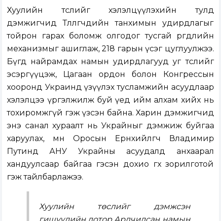
Хуулийн төслийг хэлэлцүүлэхийн тулд
дэмжигчид Төлөөлөгчдийн танхимын удирдлагыг
тойрон гарах боломж олгодог тусгай өргөдлийн
механизмыг ашиглаж, 218 гарын үсэг цуглуулжээ.
Бүгд найрамдах намын удирдлагууд уг төслийг
эсэргүүцэж, Цагаан ордон болон Конгрессын
хооронд Украинд үзүүлэх тусламжийн асуудлаар
хэлэлцээ үргэлжилж буй үед ийм алхам хийх нь
тохиромжгүй гэж үзсэн байна. Харин дэмжигчид
энэ санал хураалт нь Украйныг дэмжиж буйгаа
харуулах, мөн Оросын Ерөнхийлөгч Владимир
Путинд АНУ Украйны асуудалд анхаарал
хандуулсаар байгаа гэсэн дохио өгөх зорилготой
гэж тайлбарлажээ.
Хуулийн төслийг дэмжсэн
гишүүдийн дотор Ардчилсан намын