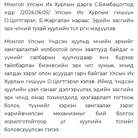
Монгол Улсын Их Хурлын дарга С.Бямбацогтод
өнөөдөр /2026.06.05/ Улсын Их Хурлын гишүүн
О.Цогтгэрэл, Б.Жаргалан нараас Эдийн засгийн
эрх чөлөөний тухай хуулийн төсөл өргөн мэдүүлэв.
Монгол Улсын Үндсэн хуульд өмчийн эрхийг
хамгаалахтай холбоотой олон заалтууд байдаг ч
үүнийг салбарын хуулиудаар янз бүрээр
тайлбарлан бизнесийн эрх чөлөөг хумьж, өмчид
халдах зэрэг олон асуудал гарч байгааг Улсын Их
Хурлын гишүүн О.Цогтгэрэл хэлэв. Иймд Үндсэн
хуулийн үзэл санааг дэлгэрүүлэх, эдийн засгийн
эрх чөлөөнд ямар тохиолдолд хязгаарлалт тогтоож
болох, түүнийг хэрхэн хамгаалах зэрэг
нарийвчилсан механизмыг бий болгох
зорилготойгоор уг хуулийн төслийг
боловсруулсан гэлээ.