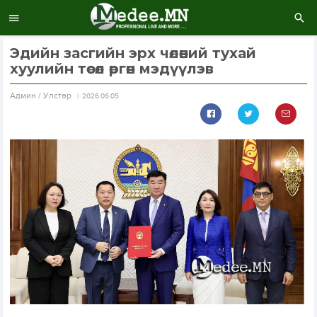
Эдийн засгийн эрх чөлөөний тухай
хуулийн төсөл өргөн мэдүүлэв
Aдмин / Улстөр
2026.06.05