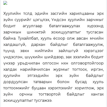
Хуулийн төсөлд эдийн засгийн харилцааны эрх
зүйн суурийг цэгцлэх, Үндсэн хуулийн зарчмыг
бодит агуулгаар баталгаажуулах хүрээнд
зарчмын шинжтэй зохицуулалтыг тусгасан
байна. Тухайлбал, хууль ёсоор олж авсан өмчийн
халдашгүй, дархан байдлыг баталгаажуулж,
түүнд зөвхөн нийтийн зайлшгүй хэрэгцээг
үндэслэн, шүүхийн шийдвэр, зах зээлийн бодит
үнээр урьдчилан олгосон нөхөн олговортойгоор
халдах нарийвчилсан журмыг тогтоох, иргэн,
хуулийн этгээдийн эрх зүйн байдлыг
дордуулсан татварын болон бусад хууль
тогтоомжийг буцаан хэрэглэхийг хориглож, эрх
зүйн орчны тогтвортой байдлыг хангах
зохицуулалтыг тусгажээ.