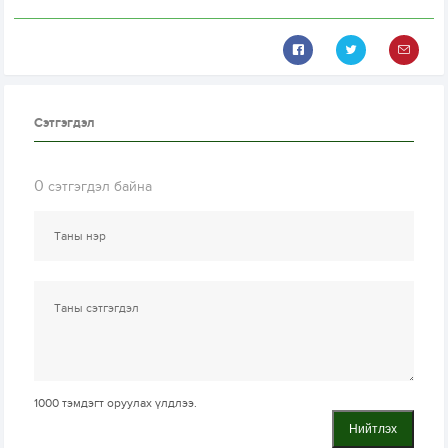
Сэтгэгдэл
0
сэтгэгдэл байна
1000
тэмдэгт оруулах үлдлээ.
Нийтлэх