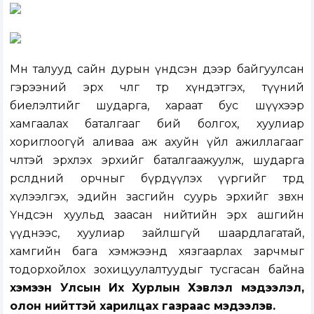
Мөн талууд сайн дурын үндсэн дээр байгуулсан
гэрээний эрх чөлөөг төр хүндэтгэх, түүний
биелэлтийг шударга, хараат бус шүүхээр
хамгаалах баталгааг бий болгох, хуулиар
хориглоогүй аливаа аж ахуйн үйл ажиллагааг
чөлөөтэй эрхлэх эрхийг баталгаажуулж, шударга
өрсөлдөөний орчныг бүрдүүлэх үүргийг төрд
хүлээлгэх, эдийн засгийн суурь эрхийг зөвхөн
Үндсэн хуульд заасан нийтийн эрх ашгийн
үүднээс, хуулиар зайлшгүй шаардлагатай,
хамгийн бага хэмжээнд хязгаарлах зарчмыг
тодорхойлох зохицуулалтуудыг тусгасан байна
хэмээн Улсын Их Хурлын Хэвлэл мэдээлэл,
олон нийттэй харилцах газраас мэдээлэв.