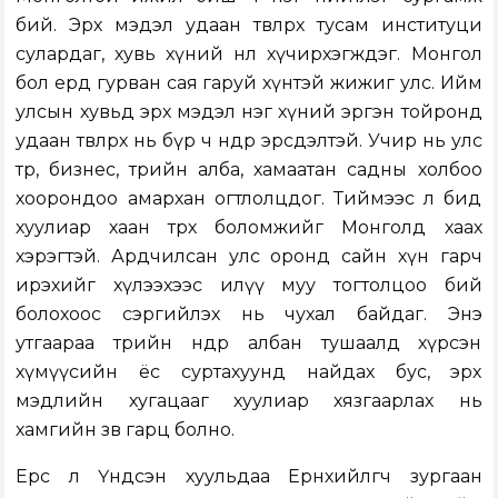
бий. Эрх мэдэл удаан төвлөрөх тусам институци
сулардаг, хувь хүний нөлөө хүчирхэгждэг. Монгол
бол ердөө гурван сая гаруй хүнтэй жижиг улс. Ийм
улсын хувьд эрх мэдэл нэг хүний эргэн тойронд
удаан төвлөрөх нь бүр ч өндөр эрсдэлтэй. Учир нь улс
төр, бизнес, төрийн алба, хамаатан садны холбоо
хоорондоо амархан огтлолцдог. Тиймээс л бид
хуулиар хаан төрөх боломжийг Монголд хаах
хэрэгтэй. Ардчилсан улс оронд сайн хүн гарч
ирэхийг хүлээхээс илүү муу тогтолцоо бий
болохоос сэргийлэх нь чухал байдаг. Энэ
утгаараа төрийн өндөр албан тушаалд хүрсэн
хүмүүсийн ёс суртахуунд найдах бус, эрх
мэдлийн хугацааг хуулиар хязгаарлах нь
хамгийн зөв гарц болно.
Ерөөсөө л Үндсэн хуульдаа Ерөнхийлөгч зургаан