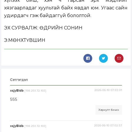
хүлээх биш, хэн ч гарсан эрх мэдлийг
хязгаарладаг хуультай байх явдал юм. Угаас сайн
удирдагч гэж байдаггүй бололтой.
ЭХ СУРВАЛЖ: ӨДРИЙН СОНИН
Э.МӨНХТҮВШИН
Сэтгэгдэл
xsjyBldb
2026-06-10 07:03:01
[198.251.72.103]
555
Хариулт бичих
xsjyBldb
2026-06-10 07:02:57
[198.251.72.103]