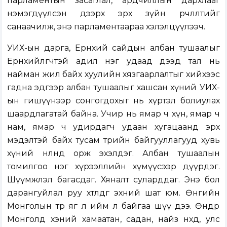
парламентын засаглал, ардчиллын дархлааг
нэмэгдүүлсэн дээрх эрх зүйн өөрчлөлтийг
санаачилж, энэ парламентаараа хэлэлцүүлээч.
УИХ-ын дарга, Ерөнхий сайдын албан тушаалыг
Ерөнхийлөгчтэй адил нэг удаад дээд тал нь
найман жил байх хуулийн хязгаарлалтыг хийхээс
гадна эдгээр албан тушаалыг хашсан хүний УИХ-
ын гишүүнээр сонгогдохыг нь хүртэл болиулах
шаардлагатай байна. Учир нь ямар ч хүн, ямар ч
нам, ямар ч удирдагч удаан хугацаанд эрх
мэдэлтэй байх тусам төрийн байгууллагууд хувь
хүний нөлөөнд орж эхэлдэг. Албан тушаалын
томилгоо нэг хүрээллийн хүмүүсээр дүүрдэг.
Шүүмжлэл багасдаг. Хяналт суларддаг. Энэ бол
дарангуйлал руу хөтөлдөг эхний шат юм. Өнөөгийн
Монголын төр яг л ийм л байгаа шүү дээ. Өнөөдөр
Монголд хэний хамаатан, садан, найз нөхөд, улс