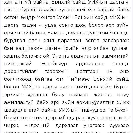
хангалтгүй байна. Ерөнхий сайд, УИХ-ын дарга ч
гэсэн бүрэн эрхийн хугацааны хязгаартай байх
ёстой. Өнөөдөр Монгол Улсын Ерөнхий сайд, УИХ-ын
дарга хэдэн ч удаа сонгогдож болох эрх зүйн
орчинтой байна. Намын дэмжлэг, улс төрийн нөхцөл
бүрдвэл олон жил дараалан, эсвэл завсарлаж
байгаад дахин дахин төрийн өндөр албан тушаал
хаших боломжтой. Энэ нь ардчиллын зарчимтай
нийцэхгүй. Нөгөөтэйгүүр ардчилсан оронд
дарангуйлал гаарахын шалтгаан нь энэ
болчихоод байгаа юм. Тиймээс Ерөнхий сайд
болон УИХ-ын дарга нарыг нийтдээ хоёр бүрэн
эрхийн хугацаа буюу найман жилээс илүү
ажиллахгүй байх эрх зүйн зохицуулалтыг хийх
шаардлагатай байна, УИХ-ын гишүүд ээ. Та бүхэн
бөхийн цол, чимэг, эрэмбэ дарааг хуульчлах гэж хөгөө
чирж, үндэсний дархлааг унагааж суухаар