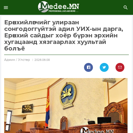
Ерөнхийлөгчийг улираан
сонгодоггүйтэй адил УИХ-ын дарга,
Ерөнхий сайдыг хоёр бүрэн эрхийн
хугацаанд хязгаарлах хуультай
болъё
Aдмин / Улстөр
2026.06.08