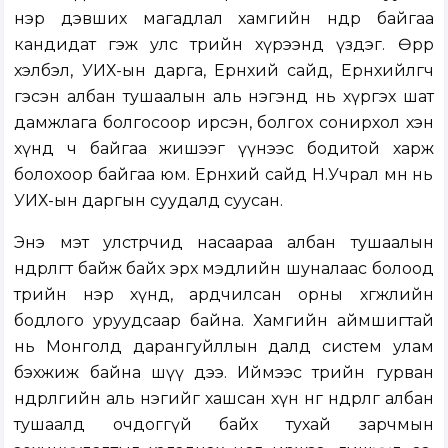
нэр дэвших магадлал хамгийн өндөр байгаа
кандидат гэж улс төрийн хүрээнд үздэг. Өөрөөр
хэлбэл, УИХ-ын дарга, Ерөнхий сайд, Ерөнхийлөгч
гэсэн албан тушаалын аль нэгэнд нь хүргэх шат
дамжлага болгосоор ирсэн, болгох сонирхол хэн
хүнд ч байгаа жишээг үүнээс бодитой харж
болохоор байгаа юм. Ерөнхий сайд Н.Учрал өмнө нь
УИХ-ын даргын суудалд суусан.
Энэ мэт улстөрчид насаараа албан тушаалын
өндөрлөгт байж байх эрх мэдлийн шуналаас болоод
төрийн нэр хүнд, ардчилсан орны хөгжлийн
бодлого уруудсаар байна. Хамгийн аймшигтай
нь Монголд дарангуйллын далд систем улам
бэхжиж байна шүү дээ. Иймээс төрийн гурван
өндөрлөгийн аль нэгийг хашсан хүн нөгөө өндөрлөг албан
тушаалд очдоггүй байх тухай зарчмын