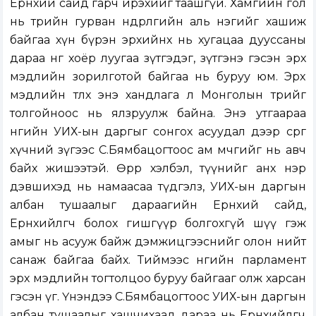
Ерөнхий сайд гарч ирэхийг таашгүй. Хамгийн гол
нь төрийн гурван өндөрлөгийн аль нэгийг хашиж
байгаа хүн бүрэн эрхийнх нь хугацаа дууссаны
дараа нөгөө хоёр луугаа зүтгэдэг, зүтгэнэ гэсэн эрх
мэдлийн зорилготой байгаа нь буруу юм. Эрх
мэдлийн төлөөх энэ хандлага л Монголын төрийг
толгойноос нь ялзруулж байна. Энэ утгаараа
өнөөгийн УИХ-ын даргыг сонгох асуудал дээр сөрөг
хүчний зүгээс С.Бямбацогтоос ам мөчгийг нь авч
байх жишээтэй. Өөрөөр хэлбэл, түүнийг анх нэр
дэвшихэд нь намаасаа түдгэлз, УИХ-ын даргын
албан тушаалыг дараагийн Ерөнхий сайд,
Ерөнхийлөгч болох гишгүүр болгохгүй шүү гэж
амыг нь асууж байж дэмжицгээснийг олон нийт
санаж байгаа байх. Тиймээс өнөөгийн парламент
эрх мэдлийн тогтолцоо буруу байгааг олж харсан
гэсэн үг. Үнэндээ С.Бямбацогтоос УИХ-ын даргын
албан тушаалыг хашчихаад дараа нь Ерөнхийлөгч