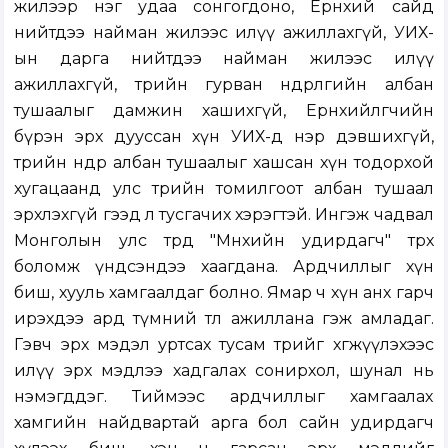
жилээр нэг удаа сонгогдоно, Ерөнхий сайд
нийтдээ найман жилээс илүү ажиллахгүй, УИХ-
ын дарга нийтдээ найман жилээс илүү
ажиллахгүй, төрийн гурван өндөрлөгийн албан
тушаалыг дамжин хашихгүй, Ерөнхийлөгчийн
бүрэн эрх дууссан хүн УИХ-д нэр дэвшихгүй,
төрийн өндөр албан тушаалыг хашсан хүн тодорхой
хугацаанд улс төрийн томилгоот албан тушаал
эрхлэхгүй гээд л тусгачих хэрэгтэй. Ингэж чадвал
Монголын улс төрд "Мөнхийн удирдагч" төрөх
боломж үндсэндээ хаагдана. Ардчиллыг хүн
биш, хууль хамгаалдаг болно. Ямар ч хүн анх гарч
ирэхдээ ард түмний төлөө ажиллана гэж амладаг.
Гэвч эрх мэдэл уртсах тусам төрийг хөгжүүлэхээс
илүү эрх мэдлээ хадгалах сонирхол, шунал нь
нэмэгддэг. Тиймээс ардчиллыг хамгаалах
хамгийн найдвартай арга бол сайн удирдагч