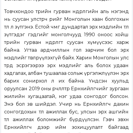
Товчхондоо төрийн гурван өндөрлөгийн аль нэгэнд
нь суусан улстөрч өөрийгөө Монголын хаан болгохын
төлөө л зүтгэнэ. Ёстой чөмгөө дундартал эрх мэдлийн төлөө
зүтгэдэг гэдгийг монголчууд 1990 оноос хойш
төрийн гурван өндөрлөгт суусан хүмүүсээс харж
байна. Угтаа ардчиллын гол зарчим бол эрх
мэдлийг төвлөрүүлэхгүй байх. Харин Монголын улс
төрд эсрэгээрээ эрх мэдлийг аль болох удаан
хадгалах, албан тушаалаа сольж үргэлжлүүлэн эрх
барих сонирхол л их байна. Үндсэн хуульд
оруулсан 2019 оны өөрчлөлтөөр Ерөнхийлөгчийг зургаан
жилийн хугацаатай, нэг удаа сонгодог болсон.
Энэ бол зөв шийдэл. Учир нь Ерөнхийлөгч дахин
сонгогдохын төлөө ажиллах бус, улсын эрх ашгийн
төлөө ажиллах боломжийг бүрдүүлсэн. Гэвч зөвхөн
Ерөнхийлөгч дээр ийм зохицуулалт байгаад