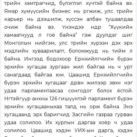
төрийн хамтрагчид, бүлэглэл хүчтэй байна вэ.
Ямар хүмүүсийн бизнес нь өргөжиж, улс төрийн
карьер нь дээшилж, хүссэн албан тушаалдаа
очиж байна вэ. Үнэндээ өнөөдөр “Хүүкийн
хамаатнууд л гоё байна” гэж дуулдаг шиг
Монголын нийгэм, улс төрийн хүрээн дэх эрх
мэдлийн хуваарилалт, боломжууд нь тийм л
байна. Ингээд бодохоор Ерөнхийлөгчийн бүрэн
эрхийн хугацаа зургаан жил байгаа нь ч урт
санагдаад байгаа юм. Цаашид Ерөнхийлөгчийн
бүрэн эрхийн хугацааг дөрвөн жилээр зөвхөн нэг
удаа парламентаасаа сонгодог болох ёстой.
Нөгөөтэйгүүр анхны 126 гишүүнтэй парламент бүрэн
эрхийн хугацааныхаа талд нь орж байна. Энэ
хугацаанд эрх баригчид Засгийн газраа гурван
удаа солилоо. Их хурлын даргаа хоёр ч удаа
солилоо. Цаашид хэдэн УИХ-ын дарга, хэдэн