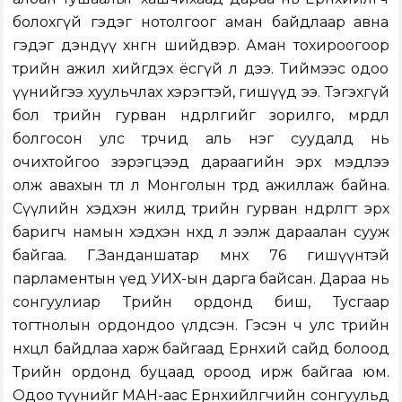
болохгүй гэдэг нотолгоог аман байдлаар авна
гэдэг дэндүү хөнгөн шийдвэр. Аман тохироогоор
төрийн ажил хийгдэх ёсгүй л дээ. Тиймээс одоо
үүнийгээ хуульчлах хэрэгтэй, гишүүд ээ. Тэгэхгүй
бол төрийн гурван өндөрлөгийг зорилго, мөрөөдлөө
болгосон улс төрчид аль нэг суудалд нь
очихтойгоо зэрэгцээд дараагийн эрх мэдлээ
олж авахын төлөө л Монголын төрд ажиллаж байна.
Сүүлийн хэдхэн жилд төрийн гурван өндөрлөгт эрх
баригч намын хэдхэн нөхөд л ээлж дараалан сууж
байгаа. Г.Занданшатар өмнөх 76 гишүүнтэй
парламентын үед УИХ-ын дарга байсан. Дараа нь
сонгуулиар Төрийн ордонд биш, Тусгаар
тогтнолын ордондоо үлдсэн. Гэсэн ч улс төрийн
нөхцөл байдлаа харж байгаад Ерөнхий сайд болоод
Төрийн ордонд буцаад ороод ирж байгаа юм.
Одоо түүнийг МАН-аас Ерөнхийлөгчийн сонгуульд