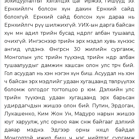
зохицуулалтыг хэлэлцэх цаг иржээ, гишүүд ээ.
Ерөнхийлөгч болсон хүн дахин Ерөнхий сайд
болохгүй. Ерөнхий сайд болсон хүн дараа нь
Ерөнхийлөгч рүү шилжихгүй. УИХ-ын дарга байсан
хүн мөн адил төрийн бусад өндөрлөг албан тушаалд
очихгүй. Ингэснээр төрийн эрх мэдэл хувь хүнээс
ангид үлдэнэ. Өнгөрсөн 30 жилийн сургамж,
Монголын улс төрийн түүхэнд төрийн өндөр албан
тушаалуудыг дамжин хашсан олон улс төрч бий.
Гол асуудал нь хэн нэгэн хүн биш. Асуудал нь хэн
ч байсан эрх мэдлийг удаан хугацаанд төвлөрүүлэх
боломж олгодог тогтолцоо өөрөө юм. Дэлхийн улс
төрийн түүхэнд удаан хугацаанд эрх барьсан
удирдагчдын жишээ олон бий. Путин, Эрдоган,
Лукашенко, Ким Жон Ун, Мадуро нарын жишээ
юуг харуулж, улс орноо яаж сөнөөж байгааг дэлхий
даяар мэднэ. Эдгээр орны нөхцөл байдал
Монголтой ижил биш ч нэг нийтлэг сургамж