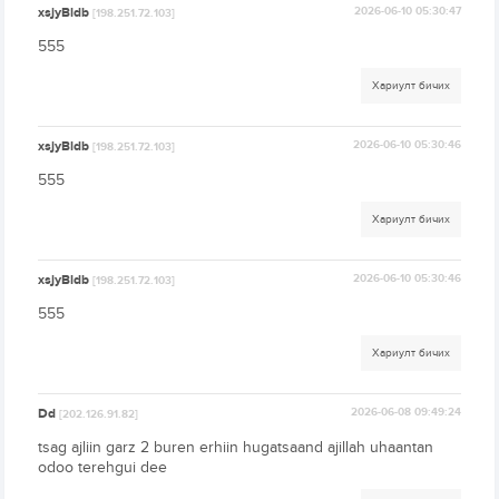
xsjyBldb
2026-06-10 05:30:47
[198.251.72.103]
555
Хариулт бичих
xsjyBldb
2026-06-10 05:30:46
[198.251.72.103]
555
Хариулт бичих
xsjyBldb
2026-06-10 05:30:46
[198.251.72.103]
555
Хариулт бичих
Dd
2026-06-08 09:49:24
[202.126.91.82]
tsag ajliin garz 2 buren erhiin hugatsaand ajillah uhaantan
odoo terehgui dee