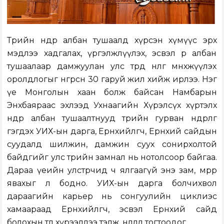
Төрийн өндөр албан тушаалд хүрсэн хүмүүс эрх
мэдлээ хадгалах, үргэлжлүүлэх, эсвэл өөр албан
тушаалаар дамжуулан улс төрд нөлөөгөө мөнхжүүлэх
оролдлогыг өнгөрсөн 30 гаруй жил хийж ирлээ. Нэг
үе Монголын хаан болж байсан Намбарын
Энхбаяраас эхлээд Ухнаагийн Хүрэлсүх хүртэлх
өндөр албан тушаалтнууд төрийн гурван өндөрлөг
гэгдэх УИХ-ын дарга, Ерөнхийлөгч, Ерөнхий сайдын
суудалд шилжин, дамжин суух сонирхолтой
байдгийг улс төрийн замнал нь нотолсоор байгаа.
Дараа үеийн улстөрчид ч ялгаагүй энэ зам, мөрөөр
явахыг л бодно. УИХ-ын дарга болчихвол
дараагийн карьер нь сонгуулийн циклиэс
хамаараад Ерөнхийлөгч, эсвэл Ерөнхий сайд
болохын төлөө хүрээллээ тэлж, нөлөөллөө тогтоодог.