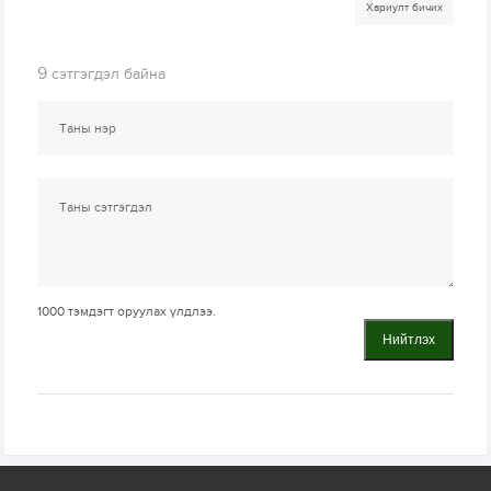
Хариулт бичих
9
сэтгэгдэл байна
1000
тэмдэгт оруулах үлдлээ.
Нийтлэх