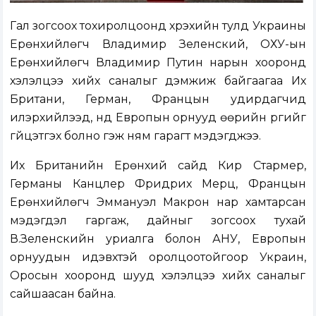
Гал зогсоох тохиролцоонд хүрэхийн тулд Украины
Ерөнхийлөгч Владимир Зеленский, ОХУ-ын
Ерөнхийлөгч Владимир Путин нарын хооронд
хэлэлцээ хийх саналыг дэмжиж байгаагаа Их
Британи, Герман, Францын удирдагчид
илэрхийлээд, үүнд Европын орнууд өөрийн үүргийг
гүйцэтгэх болно гэж ням гарагт мэдэгджээ.
Их Британийн Ерөнхий сайд Кир Стармер,
Германы Канцлер Фридрих Мерц, Францын
Ерөнхийлөгч Эммануэл Макрон нар хамтарсан
мэдэгдэл гаргаж, дайныг зогсоох тухай
В.Зеленскийн уриалга болон АНУ, Европын
орнуудын идэвхтэй оролцоотойгоор Украин,
Оросын хооронд шууд хэлэлцээ хийх саналыг
сайшаасан байна.