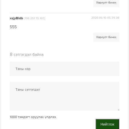
Хариулт бичих
xsjyBldb
2026-06-10 05:34:38
[198.251.72.103]
555
Хариулт бичих
8
сэтгэгдэл байна
1000
тэмдэгт оруулах үлдлээ.
Нийтлэх