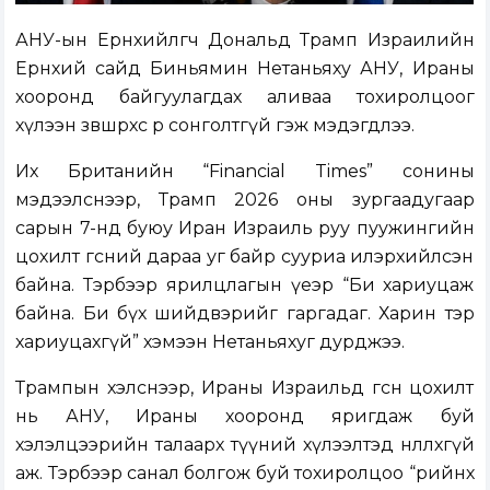
АНУ-ын Ерөнхийлөгч Дональд Трамп Израилийн
Ерөнхий сайд Биньямин Нетаньяху АНУ, Ираны
хооронд байгуулагдах аливаа тохиролцоог
хүлээн зөвшөөрөхөөс өөр сонголтгүй гэж мэдэгдлээ.
Их Британийн “Financial Times” сонины
мэдээлснээр, Трамп 2026 оны зургаадугаар
сарын 7-нд буюу Иран Израиль руу пуужингийн
цохилт өгсний дараа уг байр сууриа илэрхийлсэн
байна. Тэрбээр ярилцлагын үеэр “Би хариуцаж
байна. Би бүх шийдвэрийг гаргадаг. Харин тэр
хариуцахгүй” хэмээн Нетаньяхуг дурджээ.
Трампын хэлснээр, Ираны Израильд өгсөн цохилт
нь АНУ, Ираны хооронд яригдаж буй
хэлэлцээрийн талаарх түүний хүлээлтэд нөлөөлөхгүй
аж. Тэрбээр санал болгож буй тохиролцоо “өөрийнхөө