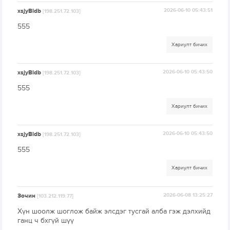
xsjyBldb
2026-06-10 05:43:51
[198.251.72.103]
555
Хариулт бичих
xsjyBldb
2026-06-10 05:43:50
[198.251.72.103]
555
Хариулт бичих
xsjyBldb
2026-06-10 05:43:50
[198.251.72.103]
555
Хариулт бичих
Зочин
2026-06-08 13:25:27
[103.212.119.77]
Хүн шоолж шоглож байж элсдэг тусгай алба гэж дэлхийд
ганц ч бхгүй шүү