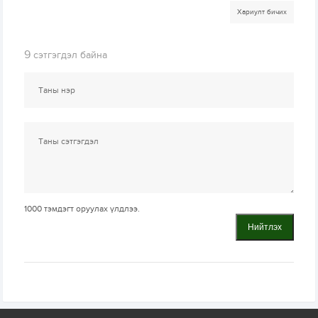
Хариулт бичих
9
сэтгэгдэл байна
1000
тэмдэгт оруулах үлдлээ.
Нийтлэх