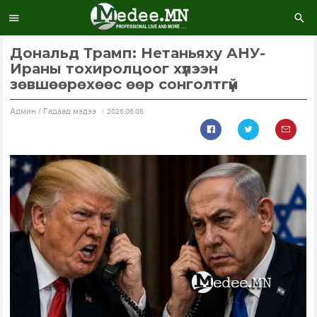
Дональд Трамп: Нетаньяху АНУ-
Ираны тохиролцоог хүлээн
зөвшөөрөхөөс өөр сонголтгүй
Aдмин / Гадаад мэдээ
2026.06.08