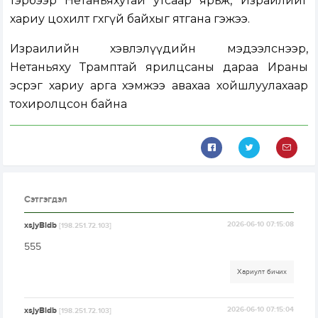
тэрбээр Нетаньяхутай утсаар ярьж, Израилийг
хариу цохилт өгөхгүй байхыг ятгана гэжээ.
Израилийн хэвлэлүүдийн мэдээлснээр,
Нетаньяху Трамптай ярилцсаны дараа Ираны
эсрэг хариу арга хэмжээ авахаа хойшлуулахаар
тохиролцсон байна
Сэтгэгдэл
xsjyBldb
2026-06-10 07:15:08
[198.251.72.103]
555
Хариулт бичих
xsjyBldb
2026-06-10 07:15:04
[198.251.72.103]