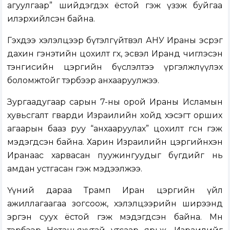
агуулгаар” шийдэгдэх ёстой гэж үзэж буйгаа
илэрхийлсэн байна.
Гэхдээ хэлэлцээр бүтэлгүйтвэл АНУ Ираны эсрэг
дахин гэнэтийн цохилт өгөх, эсвэл Иранд чиглэсэн
тэнгисийн цэргийн бүслэлтээ үргэлжлүүлэх
боломжтойг тэрбээр анхааруулжээ.
Зургаадугаар сарын 7-ны орой Ираны Исламын
хувьсгалт гварди Израилийн хойд хэсэгт орших
агаарын бааз руу “анхааруулах” цохилт өгсөн гэж
мэдэгдсэн байна. Харин Израилийн цэргийнхэн
Иранаас харвасан пуужингуудыг бүгдийг нь
амдан устгасан гэж мэдээлжээ.
Үүний дараа Трамп Иран цэргийн үйл
ажиллагаагаа зогсоож, хэлэлцээрийн ширээнд
эргэн суух ёстой гэж мэдэгдсэн байна. Мөн