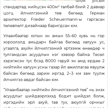
олон улсын
стандартад нийцсэн 400м² талбай бүхий 2 давхар
цогц үйлчилгээний төв бөгөөд Герман
архитектор Frieder Scheuermann-ы гаргасан
төлөвлөлт дизайнаар баригдсан юм.
Улаанбаатар хотын хүн амын 55–60 хувь нь гэр
хороололд амьдарч байгаа бөгөөд халуун ус,
угаалга, ахуйн үйлчилгээний хүртээмж өнөөдөр ч
тулгамдсан асуудлын нэг хэвээр байна. Төсөл
хэрэгжсэн тус бүсэд 8000 гаруй хүн амд ердөө 2
нийтийн халуун усны газар үйл ажиллагаа явуулж
байсан бөгөөд зарим иргэд 2–3 км зам туулж
үйлчилгээ авдаг байсан юм.
“Улаанбаатар нийтийн үйлчилгээний төв” нь энэхүү
асуудлыг шийдвэрлэхэд бодит шийдэл болж,
иргэдийн эрүүл ахуй, тав тух, аюулгүй орчныг