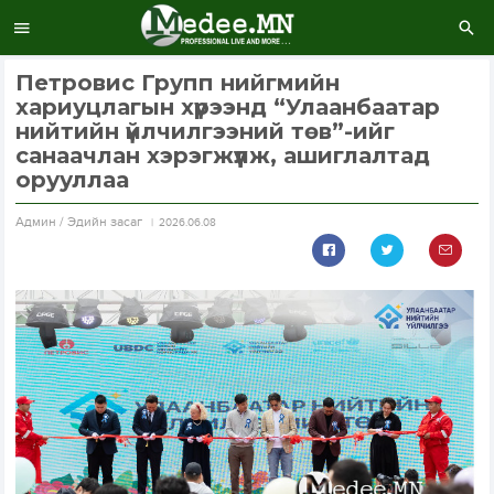
Петровис Групп нийгмийн
хариуцлагын хүрээнд “Улаанбаатар
нийтийн үйлчилгээний төв”-ийг
санаачлан хэрэгжүүлж, ашиглалтад
орууллаа
Aдмин / Эдийн засаг
2026.06.08