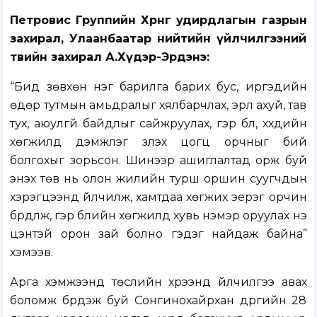
Петровис Группийн Хөрөнгө удирдлагын газрын
захирал, Улаанбаатар нийтийн үйлчилгээний
төвийн захирал А.Хүдэр-Эрдэнэ:
“Бид зөвхөн нэг барилга барих бус, иргэдийн
өдөр тутмын амьдралыг хялбарчлах, эрүүл ахуй, тав
тух, аюулгүй байдлыг сайжруулах, гэр бүл, хүүхдийн
хөгжилд дэмжлэг үзүүлэх цогц орчныг бий
болгохыг зорьсон. Шинээр ашиглалтад орж буй
энэхүү төв нь олон жилийн турш оршин суугчдын
хэрэгцээнд үйлчилж, хамтдаа хөгжих эерэг орчин
бүрдүүлж, гэр бүлийн хөгжилд хувь нэмэр оруулах үнэ
цэнтэй орон зай болно гэдэг найдаж байна”
хэмээв.
Арга хэмжээнд төслийн хүрээнд үйлчилгээ авах
боломж бүрдэж буй Сонгинохайрхан дүүргийн 28