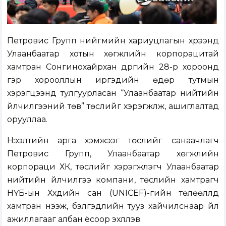
Петровис Групп нийгмийн хариуцлагын хүрээнд
Улаанбаатар хотын хөгжлийн корпорацитай
хамтран Сонгинохайрхан дүүргийн 28-р хороонд
гэр хорооллын иргэдийн өдөр тутмын
хэрэгцээнд тулгуурласан “Улаанбаатар нийтийн
үйлчилгээний төв” төслийг хэрэгжүүлж, ашиглалтад
орууллаа.
Нээлтийн арга хэмжээг төслийг санаачлагч
Петровис Групп, Улаанбаатар хөгжлийн
корпораци ХК, төслийг хэрэгжүүлэгч Улаанбаатар
нийтийн үйлчилгээ компани, төслийн хамтрагч
НҮБ-ын Хүүхдийн сан (UNICEF)-гийн төлөөллүүд
хамтран нээж, бэлгэдлийн тууз хайчилснаар үйл
ажиллагааг албан ёсоор эхлүүлэв.