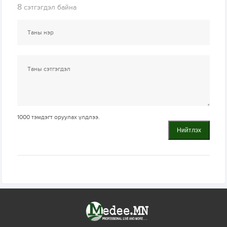
8
сэтгэгдэл байна
1000
тэмдэгт оруулах үлдлээ.
Нийтлэх