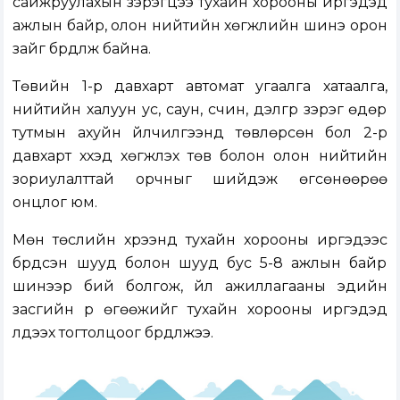
сайжруулахын зэрэгцээ тухайн хорооны иргэдэд
ажлын байр, олон нийтийн хөгжлийн шинэ орон
зайг бүрдүүлж байна.
Төвийн 1-р давхарт автомат угаалга хатаалга,
нийтийн халуун ус, саун, үсчин, дэлгүүр зэрэг өдөр
тутмын ахуйн үйлчилгээнүүд төвлөрсөн бол 2-р
давхарт хүүхэд хөгжүүлэх төв болон олон нийтийн
зориулалттай орчныг шийдэж өгсөнөөрөө
онцлог юм.
Мөн төслийн хүрээнд тухайн хорооны иргэдээс
бүрдсэн шууд болон шууд бус 5-8 ажлын байр
шинээр бий болгож, үйл ажиллагааны эдийн
засгийн үр өгөөжийг тухайн хорооны иргэдэд
үлдээх тогтолцоог бүрдүүлжээ.