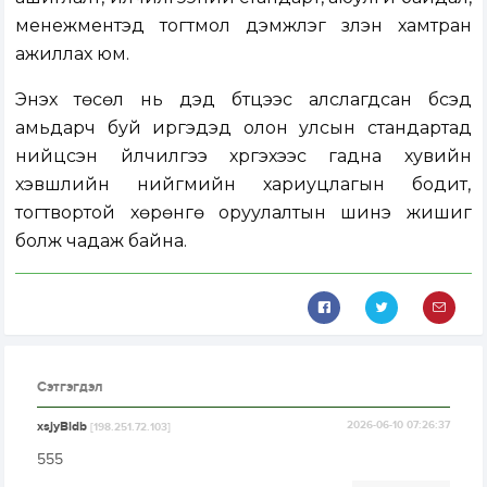
менежментэд тогтмол дэмжлэг үзүүлэн хамтран
ажиллах юм.
Энэхүү төсөл нь дэд бүтцээс алслагдсан бүсэд
амьдарч буй иргэдэд олон улсын стандартад
нийцсэн үйлчилгээ хүргэхээс гадна хувийн
хэвшлийн нийгмийн хариуцлагын бодит,
тогтвортой хөрөнгө оруулалтын шинэ жишиг
болж чадаж байна.
Сэтгэгдэл
xsjyBldb
2026-06-10 07:26:37
[198.251.72.103]
555