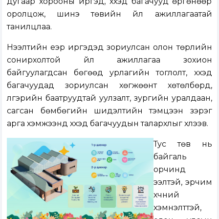
дугаар хорооны иргэд, хүүхэд багачууд өргөнөөр
оролцож, шинэ төвийн үйл ажиллагаатай
танилцлаа.
Нээлтийн үеэр иргэдэд зориулсан олон төрлийн
сонирхолтой үйл ажиллагаа зохион
байгуулагдсан бөгөөд урлагийн тоглолт, хүүхэд
багачуудад зориулсан хөгжөөнт хөтөлбөрүүд,
үлгэрийн баатруудтай уулзалт, зургийн уралдаан,
сагсан бөмбөгийн шидэлтийн тэмцээн зэрэг
арга хэмжээнүүд хүүхэд багачуудын талархлыг хүлээв.
Тус төв нь
байгаль
орчинд
ээлтэй, эрчим
хүчний
хэмнэлттэй,