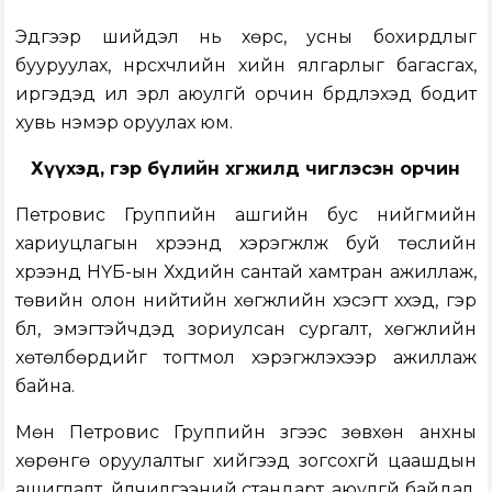
Эдгээр шийдэл нь хөрс, усны бохирдлыг
бууруулах, нүүрсхүчлийн хийн ялгарлыг багасгах,
иргэдэд илүү эрүүл аюулгүй орчин бүрдүүлэхэд бодит
хувь нэмэр оруулах юм.
Хүүхэд, гэр бүлийн хөгжилд чиглэсэн орчин
Петровис Группийн ашгийн бус нийгмийн
хариуцлагын хүрээнд хэрэгжүүлж буй төслийн
хүрээнд НҮБ-ын Хүүхдийн сантай хамтран ажиллаж,
төвийн олон нийтийн хөгжлийн хэсэгт хүүхэд, гэр
бүл, эмэгтэйчүүдэд зориулсан сургалт, хөгжлийн
хөтөлбөрүүдийг тогтмол хэрэгжүүлэхээр ажиллаж
байна.
Мөн Петровис Группийн зүгээс зөвхөн анхны
хөрөнгө оруулалтыг хийгээд зогсохгүй цаашдын
ашиглалт, үйлчилгээний стандарт, аюулгүй байдал,