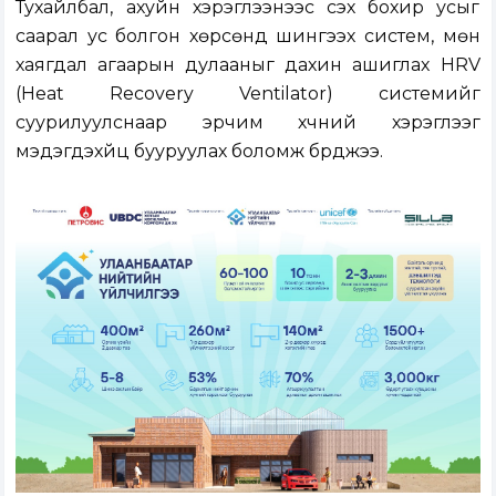
Тухайлбал, ахуйн хэрэглээнээс үүсэх бохир усыг
саарал ус болгон хөрсөнд шингээх систем, мөн
хаягдал агаарын дулааныг дахин ашиглах HRV
(Heat Recovery Ventilator) системийг
суурилуулснаар эрчим хүчний хэрэглээг
мэдэгдэхүйц бууруулах боломж бүрджээ.