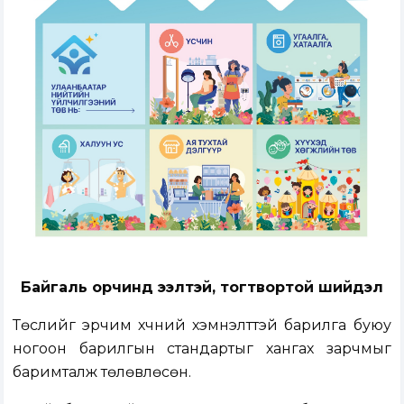
Байгаль орчинд ээлтэй, тогтвортой шийдэл
Төслийг эрчим хүчний хэмнэлттэй барилга буюу
ногоон барилгын стандартыг хангах зарчмыг
баримталж төлөвлөсөн.