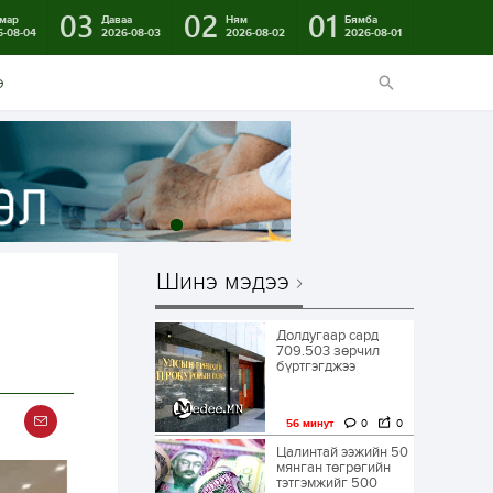
03
02
01
мар
Даваа
Ням
Бямба
6-08-04
2026-08-03
2026-08-02
2026-08-01
э
Шинэ мэдээ
Долдугаар сард
709.503 зөрчил
бүртгэгджээ
56 минут
0
0
Цалинтай ээжийн 50
мянган төгрөгийн
тэтгэмжийг 500