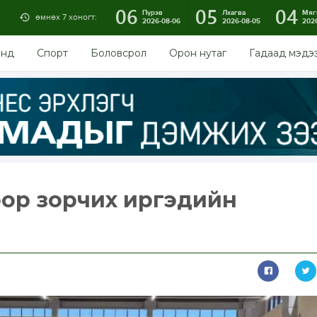
06
05
04
Пүрэв
Лхагва
Мяг
өмнөх 7 хоногт:
2026-08-06
2026-08-05
202
энд
Спорт
Боловсрол
Орон нутаг
Гадаад мэдэ
ор зорчих иргэдийн