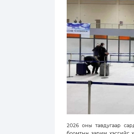
2026 оны тавдугаар сар
боомтын зарим хэсгийг хя