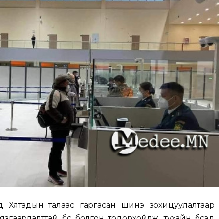
д Хятадын талаас гаргасан шинэ зохицуулалтаар
згаарлалттай бүс болгон тодорхойлж, тухайн бүсэд 