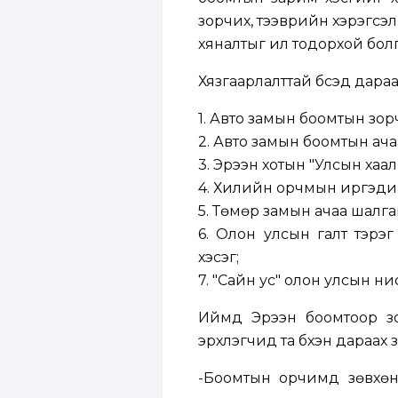
зорчих, тээврийн хэрэгсэл з
хяналтыг илүү тодорхой бол
Хязгаарлалттай бүсэд дараах
1. Авто замын боомтын зорч
2. Авто замын боомтын ачаа
3. Эрээн хотын "Улсын хаал
4. Хилийн орчмын иргэдий
5. Төмөр замын ачаа шалган 
6. Олон улсын галт тэрэг
хэсэг;
7. "Сайн ус" олон улсын н
Иймд Эрээн боомтоор зо
эрхлэгчид та бүхэн дараах 
-Боомтын орчимд зөвхөн 