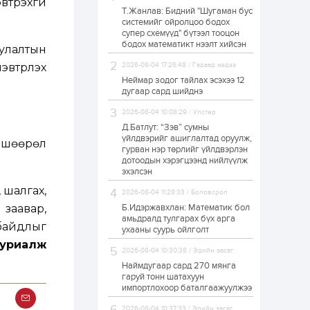
втрэхгүй
Т.Жанлав: Бидний "Шугаман бус
“Хотын дарга сонсож
системийг ойролцоо бодох
байна” 150150 тусгай
супер схемүүд" бүтээл тооцон
дугаарыг
наймдугаар сарын
бодох математикт нээлт хийсэн
иулалтын
14-нөөс ажиллуулж...
трүүлэх
2026-08-04 17:26:48 / Гадаад мэдээ
19 цаг
0
0
Неймар зодог тайлах эсэхээ 12
“Чингис хаан” олон
дугаар сард шийднэ
улсын нисэх буудал
руу нийтийн тээврийн
2026-08-04 10:08:29 / Улстөр
автобус 24 цагаар
үйлчилж байна
Д.Батлут: “Зэв” сумны
үйлдвэрийг ашиглалтад оруулж,
вшөөрөл
1 өдөр
1
0
гурван нэр төрлийг үйлдвэрлэн
дотоодын хэрэгцээнд нийлүүлж
Нийслэлийн
цэцэрлэгийн цахим
эхэлсэн
бүртгэл энэ сарын 10-
 шалгах,
нд эхэлнэ
2026-08-04 11:28:33 / Боловсрол
 заавар,
Б.Идэржавхлан: Математик бол
1 өдөр
0
0
амьдралд тулгарах бүх арга
байдлыг
ухааны суурь ойлголт
16 төрлийн эмийг нэг
 уриалж
эх үүсвэрээс
2026-08-04 10:30:38 / Эдийн засаг
худалдан авах
журмыг баталлаа
Наймдугаар сард 270 мянга
гаруй тонн шатахуун
импортлохоор баталгаажуулжээ
1 өдөр
0
0
Нэгдүгээр
2026-08-04 10:37:33 / Эдийн засаг