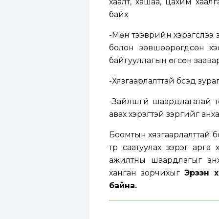
хаалт, хашаа, цахим хаалг
байх
-Мөн тээврийн хэрэгслээ зо
болон зөвшөөрөгдсөн хэс
байгууллагын өгсөн заава
-Хязгаарлалттай бүсэд зура
-Зайлшгүй шаардлагатай 
авах хэрэгтэй зэргийг анха
Боомтын хязгаарлалттай бү
түр саатуулах зэрэг арга
ажилтны шаардлагыг анх
ханган зорчихыг
Эрээн 
байна.