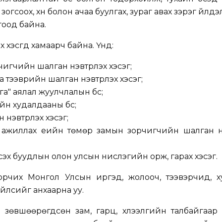
огсоох, хүн болон ачаа буулгах, зураг авах зэрэг үйлд
гоод байна.
 хэсгүүд хамаарч байна. Үүнд:
игчийн шалган нэвтрүүлэх хэсэг;
 тээврийн шалган нэвтрүүлэх хэсэг;
га" аялал жуулчлалын бүс;
н худалдааны бүс;
нэвтрүүлэх хэсэг;
 ажиллах үеийн төмөр замын зорчигчийн шалган нэ
исэх буудлын олон улсын нислэгийн орж, гарах хэсэг.
рчих Монгол Улсын иргэд, жолооч, тээвэрчид, х
зүйлсийг анхаарна уу.
зөвшөөрөгдсөн зам, гарц, хүлээлгийн талбайгаар 