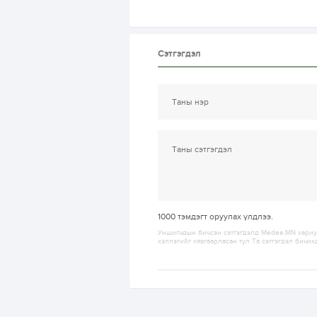
Сэтгэгдэл
1000
тэмдэгт оруулах үлдлээ.
Уншигчдын бичсэн сэтгэгдэлд Medee.MN хариуц
хэллэгийг хязгаарласан тул Та сэтгэгдэл бичих