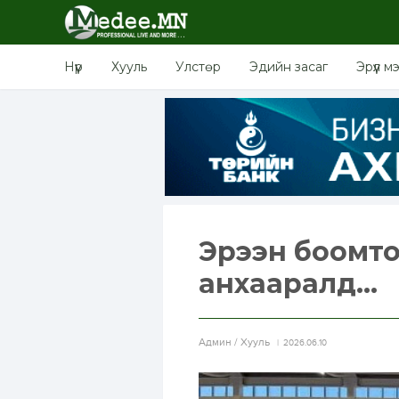
Нүүр
Хууль
Улстөр
Эдийн засаг
Эрүүл м
Эрээн боомто
анхааралд...
Aдмин / Хууль
2026.06.10