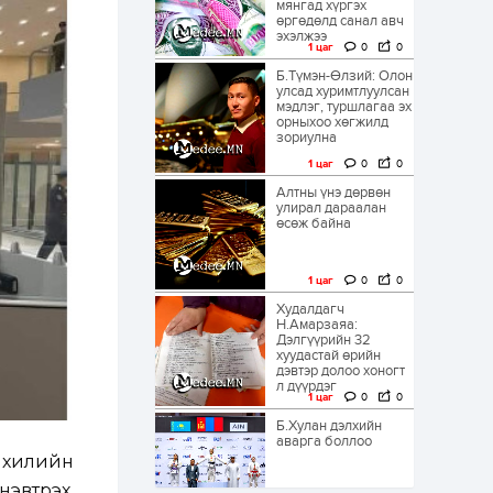
мянгад хүргэх
өргөдөлд санал авч
эхэлжээ
1 цаг
0
0
Б.Түмэн-Өлзий: Олон
улсад хуримтлуулсан
мэдлэг, туршлагаа эх
орныхоо хөгжилд
зориулна
1 цаг
0
0
Алтны үнэ дөрвөн
улирал дараалан
өсөж байна
1 цаг
0
0
Худалдагч
Н.Амарзаяа:
Дэлгүүрийн 32
хуудастай өрийн
дэвтэр долоо хоногт
л дүүрдэг
1 цаг
0
0
Б.Хулан дэлхийн
аварга боллоо
 хилийн
нэвтрэх,