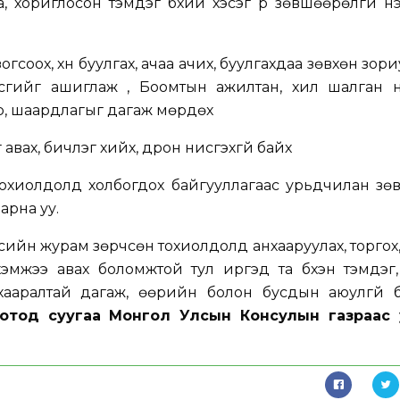
а, хориглосон тэмдэг бүхий хэсэг рүү зөвшөөрөлгүй нэ
гсоох, хүн буулгах, ачаа ачих, буулгахдаа зөвхөн зор
гийг ашиглаж , Боомтын ажилтан, хил шалган нэв
р, шаардлагыг дагаж мөрдөх
г авах, бичлэг хийх, дрон нисгэхгүй байх
тохиолдолд холбогдох байгууллагаас урьдчилан зө
арна уу.
сийн журам зөрчсөн тохиолдолд анхааруулах, торгох,
 хэмжээ авах боломжтой тул иргэд та бүхэн тэмдэг,
ааралтай дагаж, өөрийн болон бусдын аюулгүй 
хотод суугаа Монгол Улсын Консулын газраас