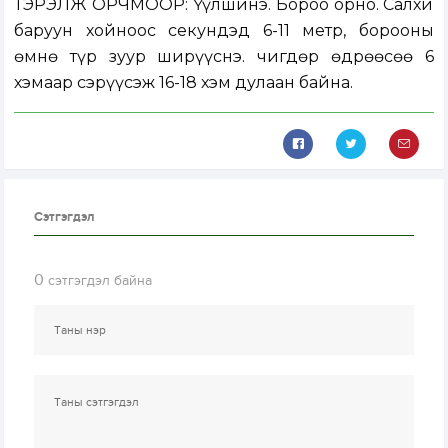
ТЭРЭЛЖ ОРЧМООР: Үүлшинэ. Бороо орно. Салхи
баруун хойноос секундэд 6-11 метр, борооны
өмнө түр зуур ширүүснэ. Өчигдөр өдрөөсөө 6
хэмаар сэрүүсэж 16-18 хэм дулаан байна.
Сэтгэгдэл
0
сэтгэгдэл байна