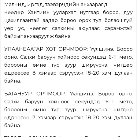
Малчид, иргэд, тээвэрчдийн анхааралд:
Өнөөдөр Хэнтийн уулархаг нутгаар бороо, дуу
цахилгаантай аадар бороо орох тул болзошгүй
үер ус, нөөлөг салхины аюулаас сэрэмжтэй
байхыг анхааруулж байна
УЛААНБААТАР ХОТ ОРЧМООР: Үүлшинэ. Бороо
орно. Салхи баруун хойноос секундэд 6-11 метр,
борооны өмнө түр зуур ширүүснэ. Өчигдөр
өдрөөсөө 8 хэмаар сэрүүсэж 18-20 хэм дулаан
байна.
БАГАНУУР ОРЧМООР: Үүлшинэ. Бороо орно.
Салхи баруун хойноос секундэд 6-11 метр,
борооны өмнө түр зуур ширүүснэ. Өчигдөр
өдрөөсөө 7 хэмаар сэрүүсэж 18-20 хэм дулаан
байна.