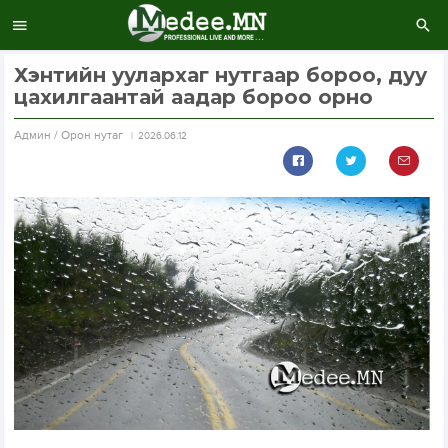
Хэнтийн уулархаг нутгаар бороо, дуу
цахилгаантай аадар бороо орно
Aдмин / Орон нутаг
2026.06.12