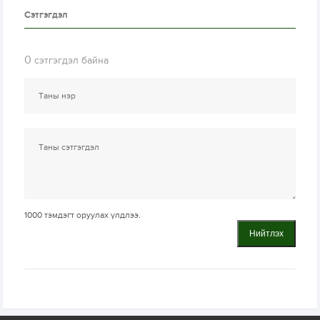
Сэтгэгдэл
0
сэтгэгдэл байна
1000
тэмдэгт оруулах үлдлээ.
Нийтлэх