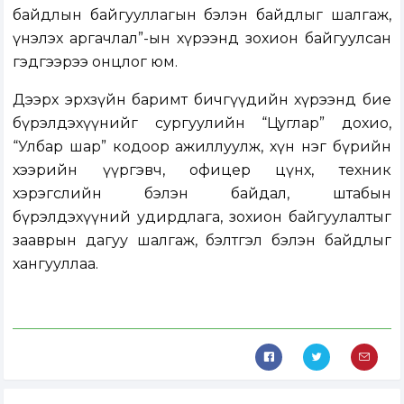
байдлын байгууллагын бэлэн байдлыг шалгаж,
үнэлэх аргачлал”-ын хүрээнд зохион байгуулсан
гэдгээрээ онцлог юм.
Дээрх эрхзүйн баримт бичгүүдийн хүрээнд бие
бүрэлдэхүүнийг сургуулийн “Цуглар” дохио,
“Улбар шар” кодоор ажиллуулж, хүн нэг бүрийн
хээрийн үүргэвч, офицер цүнх, техник
хэрэгслийн бэлэн байдал, штабын
бүрэлдэхүүний удирдлага, зохион байгуулалтыг
зааврын дагуу шалгаж, бэлтгэл бэлэн байдлыг
хангууллаа.