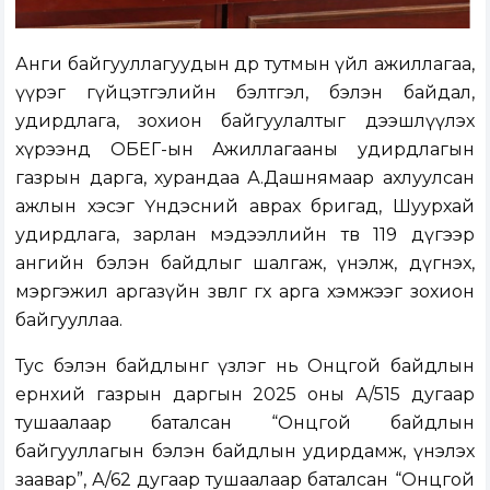
Анги байгууллагуудын өдөр тутмын үйл ажиллагаа,
үүрэг гүйцэтгэлийн бэлтгэл, бэлэн байдал,
удирдлага, зохион байгуулалтыг дээшлүүлэх
хүрээнд ОБЕГ-ын Ажиллагааны удирдлагын
газрын дарга, хурандаа А.Дашнямаар ахлуулсан
ажлын хэсэг Үндэсний аврах бригад, Шуурхай
удирдлага, зарлан мэдээллийн төв 119 дүгээр
ангийн бэлэн байдлыг шалгаж, үнэлж, дүгнэх,
мэргэжил аргазүйн зөвлөгөө өгөх арга хэмжээг зохион
байгууллаа.
Тус бэлэн байдлынг үзлэг нь Онцгой байдлын
ерөнхий газрын даргын 2025 оны А/515 дугаар
тушаалаар баталсан “Онцгой байдлын
байгууллагын бэлэн байдлын удирдамж, үнэлэх
заавар”, А/62 дугаар тушаалаар баталсан “Онцгой