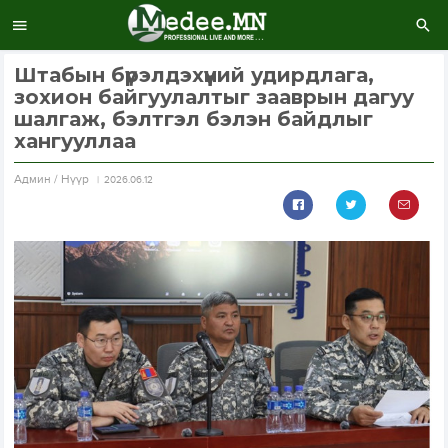
Штабын бүрэлдэхүүний удирдлага,
зохион байгуулалтыг зааврын дагуу
шалгаж, бэлтгэл бэлэн байдлыг
хангууллаа
Aдмин / Нүүр
2026.06.12