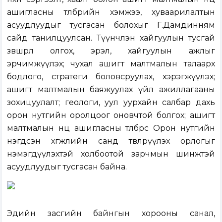
ашигласны төлбөрийн хэмжээ, хуваарилалтын
асуудлуудыг тусгасан болохыг Г.Дамдинням
сайд танилцуулсан. Түүнчлэн хайгуулын тусгай
зөвшөөрөл олгох, эрэл, хайгуулын ажлыг
эрчимжүүлэх; чухал ашигт малтмалын талаарх
бодлого, стратеги боловсруулах, хэрэгжүүлэх;
ашигт малтмалын баяжуулах үйл ажиллагааны
зохицуулалт; геологи, уул уурхайн салбар дахь
орон нутгийн оролцоог оновчтой болгох; ашигт
малтмалын нөөц ашигласны төлбөрөөс Орон нутгийн
нэгдсэн хөгжлийн санд төвлөрүүлэх орлогыг
нэмэгдүүлэхтэй холбоотой зарчмын шинжтэй
асуудлуудыг тусгасан байна.
Эдийн засгийн байнгын хорооны санал,