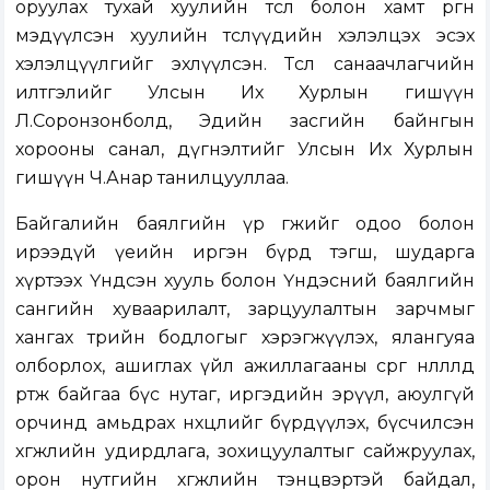
оруулах тухай хуулийн төсөл болон хамт өргөн
мэдүүлсэн хуулийн төслүүд
ийн хэлэлцэх эсэх
хэлэлцүүлгийг эхлүүлсэн. Төсөл санаачлагчийн
илтгэлийг Улсын Их Хурлын гишүүн
Л.Соронзонболд, Эдийн засгийн байнгын
хорооны санал, дүгнэлтийг Улсын Их Хурлын
гишүүн Ч.Анар танилцууллаа.
Байгалийн баялгийн үр өгөөжийг одоо болон
ирээдүй үеийн иргэн бүрд тэгш, шударга
хүртээх Үндсэн хууль болон Үндэсний баялгийн
сангийн хуваарилалт, зарцуулалтын зарчмыг
хангах төрийн бодлогыг хэрэгжүүлэх, ялангуяа
олборлох, ашиглах үйл ажиллагааны сөрөг нөлөөлөлд
өртөж байгаа бүс нутаг, иргэдийн эрүүл, аюулгүй
орчинд амьдрах нөхцөлийг бүрдүүлэх, бүсчилсэн
хөгжлийн удирдлага, зохицуулалтыг сайжруулах,
орон нутгийн хөгжлийн тэнцвэртэй байдал,