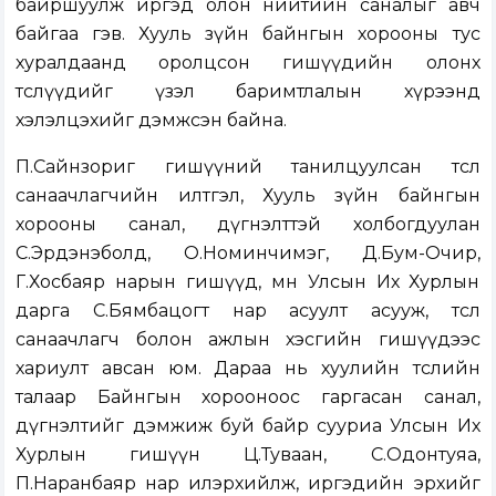
байршуулж иргэд олон нийтийн саналыг авч
байгаа гэв. Хууль зүйн байнгын хорооны тус
хуралдаанд оролцсон гишүүдийн олонх
төслүүдийг үзэл баримтлалын хүрээнд
хэлэлцэхийг дэмжсэн байна.
П.Сайнзориг гишүүний танилцуулсан төсөл
санаачлагчийн илтгэл, Хууль зүйн байнгын
хорооны санал, дүгнэлттэй холбогдуулан
С.Эрдэнэболд, О.Номинчимэг, Д.Бум-Очир,
Г.Хосбаяр нарын гишүүд, мөн Улсын Их Хурлын
дарга С.Бямбацогт нар асуулт асууж, төсөл
санаачлагч болон ажлын хэсгийн гишүүдээс
хариулт авсан юм. Дараа нь хуулийн төслийн
талаар Байнгын хорооноос гаргасан санал,
дүгнэлтийг дэмжиж буй байр сууриа Улсын Их
Хурлын гишүүн Ц.Туваан, С.Одонтуяа,
П.Наранбаяр нар илэрхийлж, иргэдийн эрхийг