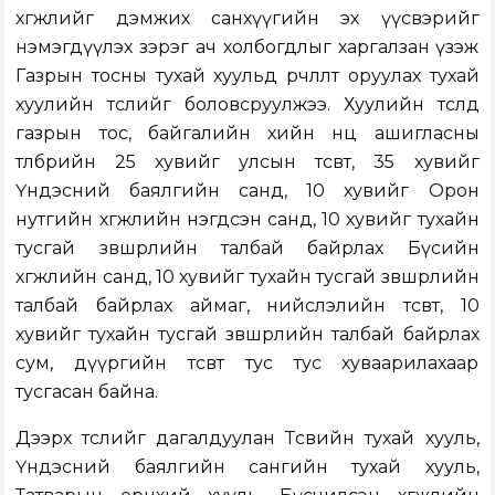
хөгжлийг дэмжих санхүүгийн эх үүсвэрийг
нэмэгдүүлэх зэрэг ач холбогдлыг харгалзан үзэж
Газрын тосны тухай хуульд өөрчлөлт оруулах тухай
хуулийн төслийг боловсруулжээ. Хуулийн төсөлд
газрын тос, байгалийн хийн нөөц ашигласны
төлбөрийн 25 хувийг улсын төсөвт, 35 хувийг
Үндэсний баялгийн санд, 10 хувийг Орон
нутгийн хөгжлийн нэгдсэн санд, 10 хувийг тухайн
тусгай зөвшөөрлийн талбай байрлах Бүсийн
хөгжлийн санд, 10 хувийг тухайн тусгай зөвшөөрлийн
талбай байрлах аймаг, нийслэлийн төсөвт, 10
хувийг тухайн тусгай зөвшөөрлийн талбай байрлах
сум, дүүргийн төсөвт тус тус хуваарилахаар
тусгасан байна.
Дээрх төслийг дагалдуулан Төсвийн тухай хууль,
Үндэсний баялгийн сангийн тухай хууль,