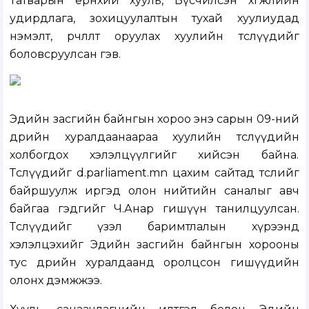
Татварын ерөнхий хууль, Бүсчилсэн хөгжлийн
удирдлага, зохицуулалтын тухай хуулиудад
нэмэлт, өөрчлөлт оруулах хуулийн төслүүдийг
боловсруулсан гэв.
Эдийн засгийн байнгын хороо энэ сарын 09-ний
өдрийн хуралдаанаараа хуулийн төслүүдийн
холбогдох хэлэлцүүлгийг хийсэн байна.
Төслүүдийг d.parliament.mn цахим сайтад төслийг
байршуулж иргэд олон нийтийн саналыг авч
байгаа гэдгийг Ч.Анар гишүүн танилцуулсан.
Төслүүдийг үзэл баримтлалын хүрээнд
хэлэлцэхийг Эдийн засгийн байнгын хорооны
тус өдрийн хуралдаанд оролцсон гишүүдийн
олонх дэмжжээ.