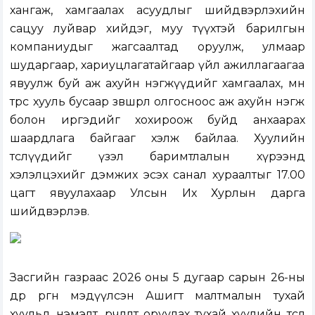
хангаж, хамгаалах асуудлыг шийдвэрлэхийн
сацуу луйвар хийдэг, муу түүхтэй барилгын
компаниудыг жагсаалтад оруулж, улмаар
шударгаар, хариуцлагатайгаар үйл ажиллагаагаа
явуулж буй аж ахуйн нэгжүүдийг хамгаалах, мөн
төрөөс хууль бусаар зөвшөөрөл олгосноос аж ахуйн нэгж
болон иргэдийг хохироож буйд анхаарах
шаардлага байгааг хэлж байлаа. Хуулийн
төслүүдийг үзэл баримтлалын хүрээнд
хэлэлцэхийг дэмжих эсэх санал хураалтыг 17.00
цагт явуулахаар Улсын Их Хурлын дарга
шийдвэрлэв.
Засгийн газраас 2026 оны 5 дугаар сарын 26-ны
өдөр өргөн мэдүүлсэн
Ашигт малтмалын тухай
хуульд нэмэлт, өөрчлөлт оруулах тухай хуулийн төсөл