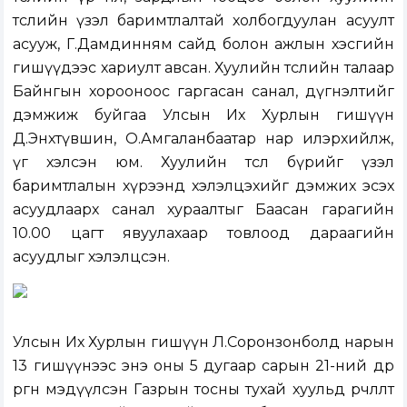
төслийн үзэл баримтлалтай холбогдуулан асуулт
асууж, Г.Дамдинням сайд болон ажлын хэсгийн
гишүүдээс хариулт авсан. Хуулийн төслийн талаар
Байнгын хорооноос гаргасан санал, дүгнэлтийг
дэмжиж буйгаа Улсын Их Хурлын гишүүн
Д.Энхтүвшин, О.Амгаланбаатар нар илэрхийлж,
үг хэлсэн юм. Хуулийн төсөл бүрийг үзэл
баримтлалын хүрээнд хэлэлцэхийг дэмжих эсэх
асуудлаарх санал хураалтыг Баасан гарагийн
10.00 цагт явуулахаар товлоод дараагийн
асуудлыг хэлэлцсэн.
Улсын Их Хурлын гишүүн Л.Соронзонболд нарын
13 гишүүнээс энэ оны 5 дугаар сарын 21-ний өдөр
өргөн мэдүүлсэн
Газрын тосны тухай хуульд өөрчлөлт