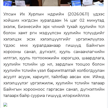
Улсын Их Хурлын өнөөдрийн (2026.06.11) үдээс
хойших нэгдсэн хуралдаан 14 цаг 02 минутад
эхэлж,
Бизнесийн эрх чөлөөний тухай хуулийн төсөл
болон хамт өргөн мэдүүлсэн хуулийн төслүүд
ийг
хэлэлцэх эсэх хэлэлцүүлгийг үргэлжлүүлээ.
Үдээс өмнөх хуралдаанаар гишүүд Байнгын
хорооны санал, дүгнэлт, хууль санаачлагчийн
илтгэл, хууль тогтоомжийн хэрэгцээ, шаардлага,
хуулийн төслийн үр нөлөө, зардлын тооцоо болон
хуулийн төслийн үзэл баримтлалтай холбогдуулан
асуулт асууж, хариулт, тайлбар авсан юм. Иймд
хэлэлцүүлэг үргэлжилж, хуулийн төслийн талаар
Байнгын хорооноос гаргасан санал, дүгнэлтийн
талаарх байр сууриа гишүүд илэрхийллээ.