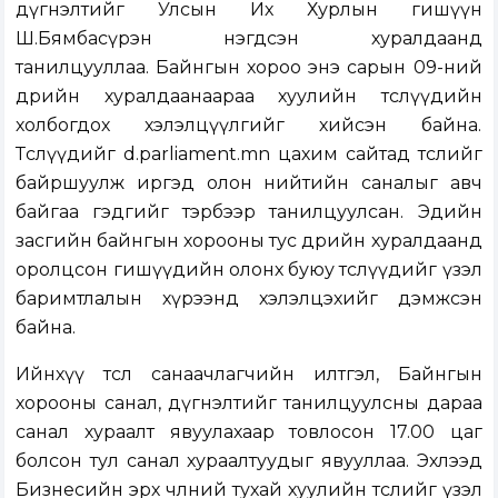
дүгнэлтийг Улсын Их Хурлын гишүүн
Ш.Бямбасүрэн нэгдсэн хуралдаанд
танилцууллаа. Байнгын хороо энэ сарын 09-ний
өдрийн хуралдаанаараа хуулийн төслүүдийн
холбогдох хэлэлцүүлгийг хийсэн байна.
Төслүүдийг d.parliament.mn цахим сайтад төслийг
байршуулж иргэд олон нийтийн саналыг авч
байгаа гэдгийг тэрбээр танилцуулсан. Эдийн
засгийн байнгын хорооны тус өдрийн хуралдаанд
оролцсон гишүүдийн олонх буюу төслүүдийг үзэл
баримтлалын хүрээнд хэлэлцэхийг дэмжсэн
байна.
Ийнхүү төсөл санаачлагчийн илтгэл, Байнгын
хорооны санал, дүгнэлтийг танилцуулсны дараа
санал хураалт явуулахаар товлосон 17.00 цаг
болсон тул санал хураалтуудыг явууллаа. Эхлээд
Бизнесийн эрх чөлөөний тухай хуулийн төслийг үзэл