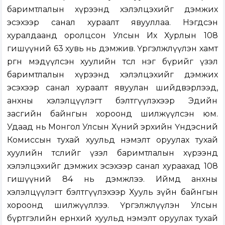
баримтлалын хүрээнд хэлэлцэхийг дэмжих
эсэхээр санал хураалт явууллаа. Нэгдсэн
хуралдаанд оролцсон Улсын Их Хурлын 108
гишүүний 63 хувь нь дэмжив. Үргэлжлүүлэн хамт
өргөн мэдүүлсэн хуулийн төсөл нэг бүрийг үзэл
баримтлалын хүрээнд хэлэлцэхийг дэмжих
эсэхээр санал хураалт явуулан шийдвэрлээд,
анхны хэлэлцүүлэгт бэлтгүүлэхээр Эдийн
засгийн байнгын хороонд шилжүүлсэн юм.
Удаад нь Монгол Улсын Хүний эрхийн Үндэсний
Комиссын тухай хуульд нэмэлт оруулах тухай
хуулийн төслийг үзэл баримтлалын хүрээнд
хэлэлцэхийг дэмжих эсэхээр санал хураахад 108
гишүүний 84 нь дэмжлээ. Иймд анхны
хэлэлцүүлэгт бэлтгүүлэхээр Хууль зүйн байнгын
хороонд шилжүүллээ. Үргэлжлүүлэн Улсын
бүртгэлийн ерөнхий хуульд нэмэлт оруулах тухай