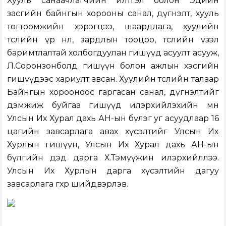
Хууль санаачлагчийн илтгэл болон Эдийн
засгийн байнгын хорооны санал, дүгнэлт, хууль
тогтоомжийн хэрэгцээ, шаардлага, хуулийн
төслийн үр нөлөө, зардлын тооцоо, төслийн үзэл
баримтлалтай холбогдуулан гишүүд асуулт асууж,
Л.Соронзонболд гишүүн болон ажлын хэсгийн
гишүүдээс хариулт авсан. Хуулийн төслийн талаар
Байнгын хорооноос гаргасан санал, дүгнэлтийг
дэмжиж буйгаа гишүүд илэрхийлэхийн өмнө
Улсын Их Хурал дахь АН-ын бүлэг уг асуудлаар 16
цагийн завсарлага авах хүсэлтийг Улсын Их
Хурлын гишүүн, Улсын Их Хурал дахь АН-ын
бүлгийн дэд дарга Х.Тэмүүжин илэрхийллээ.
Улсын Их Хурлын дарга хүсэлтийн дагуу
завсарлага өгөхөөр шийдвэрлэв.