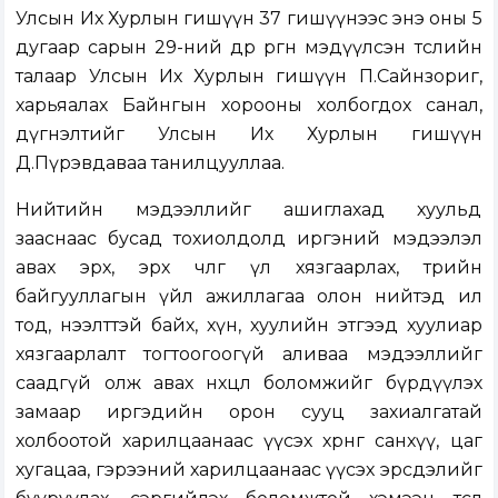
Улсын Их Хурлын гишүүн 37 гишүүнээс энэ оны 5
дугаар сарын 29-ний өдөр өргөн мэдүүлсэн төслийн
талаар Улсын Их Хурлын гишүүн П.Сайнзориг,
харьяалах Байнгын хорооны холбогдох санал,
дүгнэлтийг Улсын Их Хурлын гишүүн
Д.Пүрэвдаваа танилцууллаа.
Нийтийн мэдээллийг ашиглахад хуульд
зааснаас бусад тохиолдолд иргэний мэдээлэл
авах эрх, эрх чөлөөг үл хязгаарлах, төрийн
байгууллагын үйл ажиллагаа олон нийтэд ил
тод, нээлттэй байх, хүн, хуулийн этгээд хуулиар
хязгаарлалт тогтоогоогүй аливаа мэдээллийг
саадгүй олж авах нөхцөл боломжийг бүрдүүлэх
замаар иргэдийн орон сууц захиалгатай
холбоотой харилцаанаас үүсэх хөрөнгө санхүү, цаг
хугацаа, гэрээний харилцаанаас үүсэх эрсдэлийг