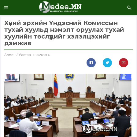
Хүний эрхийн Үндэсний Комиссын
тухай хуульд нэмэлт оруулах тухай
хуулийн төслүүдийг хэлэлцэхийг
дэмжив
Aдмин / Улстөр
2026.06.12