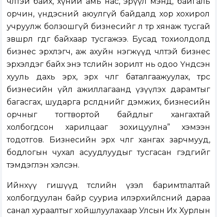
чөлөөтэй байх, хүний амь нас, эрүүл мэнд, байгаль
орчин, үндэсний аюулгүй байдалд хор хохирол
учруулж болзошгүй бизнесийг л төр хянаж тусгай
зөвшөөрөл өгдөг байхаар тусгажээ. Бусад тохиолдолд
бизнес эрхлэгч, аж ахуйн нэгжүүд чөлөөтэй бизнес
эрхэлдэг байх энэ төслийн зорилт нь одоо Үндсэн
хууль дахь эрх, эрх чөлөөг баталгаажуулах, төрөөс
бизнесийн үйл ажиллагаанд үзүүлэх дарамтыг
багасгах, шударга өрсөлдөөнийг дэмжих, бизнесийн
орчныг тогтвортой байдлыг хангахтай
холбогдсон харилцааг зохицуулна” хэмээн
тодотгов. Бизнесийн эрх чөлөөг хангах зарчмууд,
бодлогын чухал асуудлуудыг тусгасан гэдгийг
тэмдэглэн хэлсэн.
Ийнхүү гишүүд төслийн үзэл баримтлалтай
холбогдуулан байр сууриа илэрхийлсний дараа
санал хураалтыг хойшлуулахаар Улсын Их Хурлын