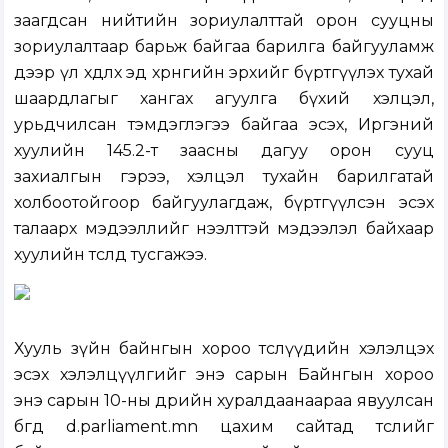
заагдсан нийтийн зориулалттай орон сууцны
зориулалтаар барьж байгаа барилга байгууламж
дээр үл хөдлөх эд хөрөнгийн эрхийг бүртгүүлэх тухай
шаардлагыг хангах агуулга бүхий хэлцэл,
урьдчилсан тэмдэглэгээ байгаа эсэх, Иргэний
хуулийн 145.2-т заасны дагуу орон сууц
захиалгын гэрээ, хэлцэл тухайн барилгатай
холбоотойгоор байгуулагдаж, бүртгүүлсэн эсэх
талаарх мэдээллийг нээлттэй мэдээлэл байхаар
хуулийн төсөлд тусгажээ.
Хууль зүйн байнгын хороо төслүүдийн хэлэлцэх
эсэх хэлэлцүүлгийг энэ сарын Байнгын хороо
энэ сарын 10-ны өдрийн хуралдаанаараа явуулсан
бөгөөд d.parliament.mn цахим сайтад төслийг