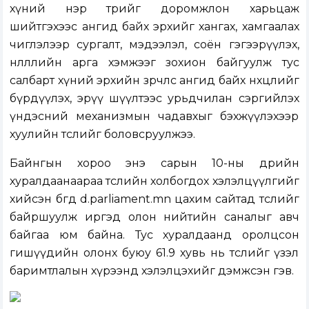
хүний нэр төрийг доромжлон харьцаж
шийтгэхээс ангид байх эрхийг хангах, хамгаалах
чиглэлээр сургалт, мэдээлэл, соён гэгээрүүлэх,
нөлөөллийн арга хэмжээг зохион байгуулж тус
салбарт хүний эрхийн зөрчлөөс ангид байх нөхцөлийг
бүрдүүлэх, эрүү шүүлтээс урьдчилан сэргийлэх
үндэсний механизмын чадавхыг бэхжүүлэхээр
хуулийн төслийг боловсруулжээ.
Байнгын хороо энэ сарын 10-ны өдрийн
хуралдаанаараа төслийн холбогдох хэлэлцүүлгийг
хийсэн бөгөөд d.parliament.mn цахим сайтад төслийг
байршуулж иргэд олон нийтийн саналыг авч
байгаа юм байна. Тус хуралдаанд оролцсон
гишүүдийн олонх буюу 61.9 хувь нь төслийг үзэл
баримтлалын хүрээнд хэлэлцэхийг дэмжсэн гэв.