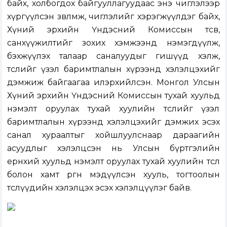
байх, холбогдох байгууллагуудаас энэ чиглэлээр
хүргүүлсэн зөвлөмж, чиглэлийг хэрэгжүүлдэг байх,
Хүний эрхийн Үндэсний Комиссын төсөв,
санхүүжилтийг зохих хэмжээнд нэмэгдүүлж,
бэхжүүлэх талаар саналуудыг гишүүд хэлж,
төслийг үзэл баримтлалын хүрээнд хэлэлцэхийг
дэмжиж байгаагаа илэрхийлсэн. Монгол Улсын
Хүний эрхийн Үндэсний Комиссын тухай хуульд
нэмэлт оруулах тухай хуулийн төслийг үзэл
баримтлалын хүрээнд хэлэлцэхийг дэмжих эсэх
санал хураалтыг хойшлуулснаар дараагийн
асуудлыг хэлэлцсэн нь
Улсын бүртгэлийн
ерөнхий хуульд нэмэлт оруулах тухай хуулийн төсөл
болон хамт өргөн мэдүүлсэн хууль, тогтоолын
төслүүд
ийн хэлэлцэх эсэх хэлэлцүүлэг байв.