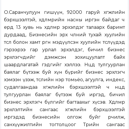
О.Саранчулуун гишүүн, 92000 гаруй хөгжлийн
бэрхшээлтэй, хөдөлмөрийн насны иргэн байдаг ч
ердөө 13 хувь нь хөдөлмөр эрхэлдэг талаарх баримт
дурдаад, Бизнесийн эрх чөлөөний тухай хуулийн
төсөл болон хамт өргөн мэдүүлсэн хуулийн төслүүдэд
гэрээрээ гар урлал эрхэлдэг, бичил бизнес
эрхлэгчдийг дэмжсэн зохицуулалт байх
шаардлагатай гэдгийг хэллээ. Нөөцдөө тулгуурлан
баялаг бүтээж буй хүн бүрийг бизнес эрхлэгч
хэмээн үзэж, төслийн нэр томьёо, агуулга, индекc,
судалгаандаа хөгжлийн бэрхшээлтэй ч нөөцдөө
тулгуурлан баялаг бүтээж буй иргэд, бичил
бизнес эрхлэгч бүлгийг багтаахыг хүсэв. Хөдөлмөр
эрхлэлтийн сангаас хөгжлийн бэрхшээлтэй
иргэдэд бизнесийн олгож буйг өөрчилж,
санхүүжилтийн тогтолцоог Төрийн сангаас