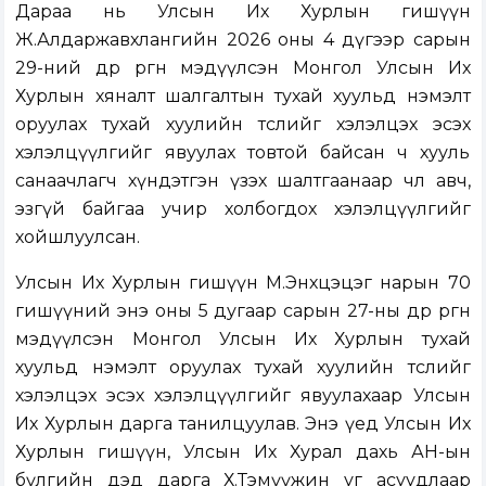
Дараа нь Улсын Их Хурлын гишүүн
Ж.Алдаржавхлангийн 2026 оны 4 дүгээр сарын
29-ний өдөр өргөн мэдүүлсэн Монгол Улсын Их
Хурлын хяналт шалгалтын тухай хуульд нэмэлт
оруулах тухай хуулийн төслийг хэлэлцэх эсэх
хэлэлцүүлгийг явуулах товтой байсан ч хууль
санаачлагч хүндэтгэн үзэх шалтгаанаар чөлөө авч,
эзгүй байгаа учир холбогдох хэлэлцүүлгийг
хойшлуулсан.
Улсын Их Хурлын гишүүн М.Энхцэцэг нарын 70
гишүүний энэ оны 5 дугаар сарын 27-ны өдөр өргөн
мэдүүлсэн Монгол Улсын Их Хурлын тухай
хуульд нэмэлт оруулах тухай хуулийн төслийг
хэлэлцэх эсэх хэлэлцүүлгийг явуулахаар Улсын
Их Хурлын дарга танилцуулав. Энэ үед Улсын Их
Хурлын гишүүн, Улсын Их Хурал дахь АН-ын
бүлгийн дэд дарга Х.Тэмүүжин уг асуудлаар