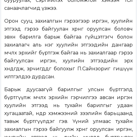
бууруулах, сэргийлэх боломжтой хэмээн төсөл
санаачлагчид үзжээ.
Орон сууц захиалгын гэрээгээр иргэн, хуулийн
этгээд гэрээ байгуулан хөрөнгө оруулсан боловч
зөвхөн барилга барьж байгаа гүйцэтгэгч болон
захиалагч аль нэг хуулийн этгээдийн дангаар
өмчлөх эрхийг бүртгэж байгаа нь захиалгаар гэрээ
байгуулсан иргэн, хуулийн этгээдийн эрх
хөндөгдөж, зөрчигддөг болохыг П.Сайнзориг гишүүн
илтгэлдээ дурдсан.
Барьж дуусаагүй барилгыг улсын бүртгэлд
бүртгүүлж өмчлөх эрхийн гэрчилгээ авсан иргэн
хуулийн этгээд нь тухайн барилгыг удаан
хугацаатай, өндөр хэмжээний зээлийн барьцаанд
тавьж бүртгүүлдэг гэв. Үүний улмаас тухайн
захиалгын гэрээ байгуулж хөрөнгө оруулсан иргэн,