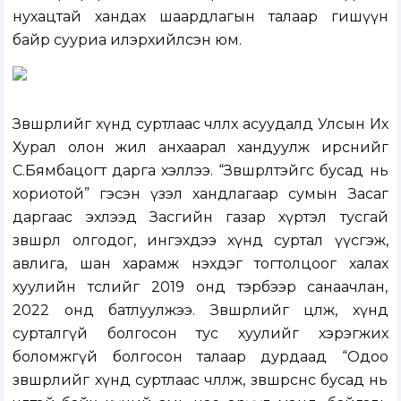
нухацтай хандах шаардлагын талаар гишүүн
байр сууриа илэрхийлсэн юм.
Зөвшөөрлийг хүнд суртлаас чөлөөлөх асуудалд Улсын Их
Хурал олон жил анхаарал хандуулж ирснийг
С.Бямбацогт дарга хэллээ. “Зөвшөөрөлтэйгөөс бусад нь
хориотой” гэсэн үзэл хандлагаар сумын Засаг
даргаас эхлээд Засгийн газар хүртэл тусгай
зөвшөөрөл олгодог, ингэхдээ хүнд суртал үүсгэж,
авлига, шан харамж нэхдэг тогтолцоог халах
хуулийн төслийг 2019 онд тэрбээр санаачлан,
2022 онд батлуулжээ. Зөвшөөрлийг цөөлж, хүнд
сурталгүй болгосон тус хуулийг хэрэгжих
боломжгүй болгосон талаар дурдаад “Одоо
зөвшөөрлийг хүнд суртлаас чөлөөлж, зөвшөөрснөөс бусад нь