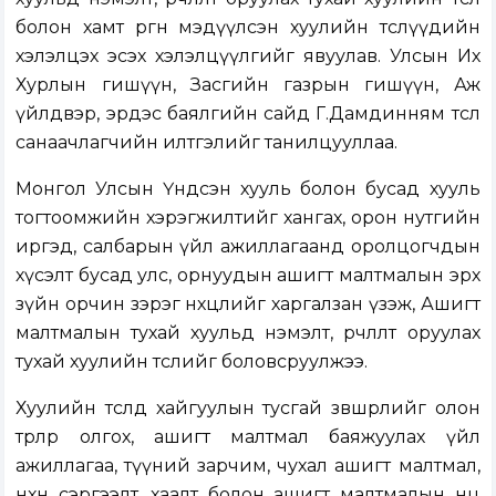
болон хамт өргөн мэдүүлсэн хуулийн төслүүд
ийн
хэлэлцэх эсэх хэлэлцүүлгийг явуулав. Улсын Их
Хурлын гишүүн, Засгийн газрын гишүүн, Аж
үйлдвэр, эрдэс баялгийн сайд Г.Дамдинням төсөл
санаачлагчийн илтгэлийг танилцууллаа.
Монгол Улсын Үндсэн хууль болон бусад хууль
тогтоомжийн хэрэгжилтийг хангах, орон нутгийн
иргэд, салбарын үйл ажиллагаанд оролцогчдын
хүсэлт бусад улс, орнуудын ашигт малтмалын эрх
зүйн орчин зэрэг нөхцөлийг харгалзан үзэж, Ашигт
малтмалын тухай хуульд нэмэлт, өөрчлөлт оруулах
тухай хуулийн төслийг боловсруулжээ.
Хуулийн төсөлд хайгуулын тусгай зөвшөөрлийг олон
төрлөөр олгох, ашигт малтмал баяжуулах үйл
ажиллагаа, түүний зарчим, чухал ашигт малтмал,
нөхөн сэргээлт, хаалт болон ашигт малтмалын нөөц