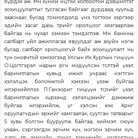
бүрдэх аж. Мөн хүний нөөцтэй холбоотой дэвшилтэт
зохицуулалтыг тусгасан байгааг дурдаад хуульд
зааснаас бусад тохиолдолд үнэ тогтоох зэргээр
эдийн засаг дахь төрийг оролцоог хязгаарлаж
байгаа нь чухал хэмээн тэмдэглэв. Мөн банкны
салбарт үйл ажиллагаа явуулдаг аж ахуйн нэгж
бусад салбарт оролцохгүй байх зохицуулалт нь
тун оновчтой хэмээгээд Улсын Их Хурлын гишүүн
О.Цогтгэрэл нарын өргөн мэдүүлсэн төсөлтэй үзэл
баримтлалын хувьд ижил учраас нэгтгэн
хэлэлцэх боломжтой хэмээн үзэж буйгаа
илэрхийллээ. П.Ганзориг гишүүн төслийг үзэл
баримтлалын хүрээнд хэлэлцэхийг дэмжиж
буйгаа илэрхийлж, үг хэлсэн юм. Хөрөнгө
оруулагчдын эрхийг хамгаалах, суутган татварыг
5 хувь болгон бууруулж байгаа, хиймэл оюун
ухаан, сэргээгдэх эрчим хүч, ногоон эрчим хүч,
дата төв зэргийн тоног төхөөрөмжийг импортын