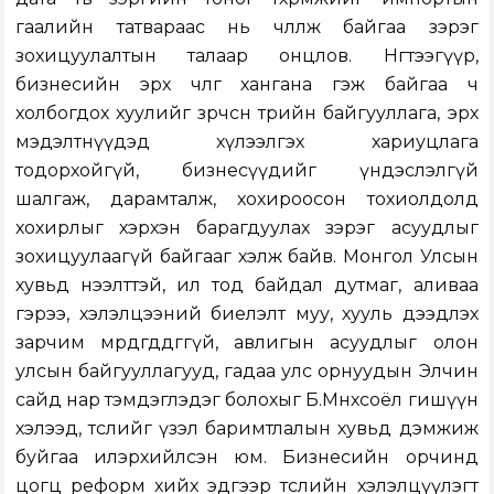
гаалийн татвараас нь чөлөөлж байгаа зэрэг
зохицуулалтын талаар онцлов. Нөгөөтээгүүр,
бизнесийн эрх чөлөөг хангана гэж байгаа ч
холбогдох хуулийг зөрчсөн төрийн байгууллага, эрх
мэдэлтнүүдэд хүлээлгэх хариуцлага
тодорхойгүй, бизнесүүдийг үндэслэлгүй
шалгаж, дарамталж, хохироосон тохиолдолд
хохирлыг хэрхэн барагдуулах зэрэг асуудлыг
зохицуулаагүй байгааг хэлж байв. Монгол Улсын
хувьд нээлттэй, ил тод байдал дутмаг, аливаа
гэрээ, хэлэлцээний биелэлт муу, хууль дээдлэх
зарчим мөрдөгддөггүй, авлигын асуудлыг олон
улсын байгууллагууд, гадаа улс орнуудын Элчин
сайд нар тэмдэглэдэг болохыг Б.Мөнхсоёл гишүүн
хэлээд, төслийг үзэл баримтлалын хувьд дэмжиж
буйгаа илэрхийлсэн юм. Бизнесийн орчинд
цогц реформ хийх эдгээр төслийн хэлэлцүүлэгт