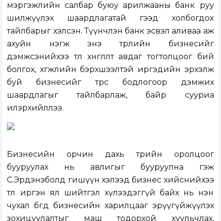
мэргэжлийн салбар буюу арилжааны банк руу
шилжүүлэх шаардлагатай гээд холбогдох
тайлбарыг хэлсэн. Түүнчлэн банк эсвэл аливаа аж
ахуйн нэгж энэ төрлийн бизнесийг
дэмжсэнийхээ төлөө хөнгөлөлт авдаг тогтолцоог бий
болгох, хөгжлийн бэрхшээлтэй иргэдийн эрхэлж
буй бизнесийг төрөөс бодлогоор дэмжих
шаардлагыг тайлбарлаж, байр сууриа
илэрхийллээ.
Бизнесийн орчин дахь төрийн оролцоог
бууруулах нь авлигыг бууруулна гэж
С.Эрдэнэболд гишүүн хэлээд бизнес хийснийхээ
төлөө иргэн ял шийтгэл хүлээдэггүй байх нь нэн
чухал бөгөөд бизнесийн харилцааг эрүүгүйжүүлэх
зохицуулалтыг маш тодорхой хуульчлах,