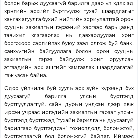
болон барьж дуусаагүй барилга дээр үл хөдлөх эд
хөрөнгийн эрхийг бүртгүүлэх тухай шаардлагыг
хангах агуулга бүхий нийтийн зориулалттай орон
сууцны захиалгын гэрээний хэсгээр барьцаанд
тавихыг хязгаарлах нь давхардуулан хөрөнгө
босгохоос сэргийлэх буюу зээл олгож буй банк,
санхүүгийн байгууллага болон орон сууцны
захиалгын гэрээ байгуулж хөрөнгө оруулсан
этгээдийн эрх ашгийг хамгаалах шаардлагатай
гэж үзсэн байна.
Одоо үйлчилж буй хууль эрх зүйн хүрээнд бүх
дуусаагүй барилга улсын бүртгэлд
бүртгүүлдэггүй, сайн дурын үндсэн дээр явж
ирсэн учраас иргэдийн захиалгын гэрээг улсын
бүртгэлд бүртгэхэд “тухайн барилга нь дуусаагүй
барилгаар бүртгэгдсэн” тохиолдолд боломжтой,
бүртгэгдээгүй бол боломжгүй байдаг. Иймээс