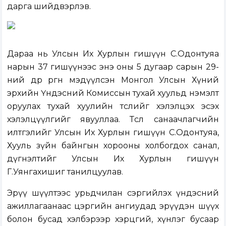
дарга шийдвэрлэв.
Дараа нь Улсын Их Хурлын гишүүн С.Одонтуяа
нарын 37 гишүүнээс энэ оны 5 дугаар сарын 29-
ний өдөр өргөн мэдүүлсэн
Монгол Улсын Хүний
эрхийн Үндэсний Комиссын тухай хуульд нэмэлт
оруулах тухай хуулийн төсл
ийг хэлэлцэх эсэх
хэлэлцүүлгийг явууллаа. Төсөл санаачлагчийн
илтгэлийг Улсын Их Хурлын гишүүн С.Одонтуяа,
Хууль зүйн байнгын хорооны холбогдох санал,
дүгнэлтийг Улсын Их Хурлын гишүүн
Г.Уянгахишиг танилцуулав.
Эрүү шүүлтээс урьдчилан сэргийлэх үндэсний
ажиллагаанаас цэргийн ангиудад эрүүдэн шүүх
болон бусад хэлбэрээр хэрцгий, хүнлэг бусаар