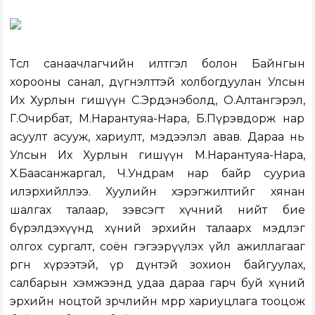
Төсөл санаачлагчийн илтгэл болон Байнгын
хорооны санал, дүгнэлттэй холбогдуулан Улсын
Их Хурлын гишүүн С.Эрдэнэболд, О.Алтангэрэл,
Г.Очирбат, М.Нарантуяа-Нара, Б.Пүрэвдорж нар
асуулт асууж, хариулт, мэдээлэл авав. Дараа нь
Улсын Их Хурлын гишүүн М.Нарантуяа-Нара,
Х.Баасанжаргал, Ч.Ундрам нар байр сууриа
илэрхийллээ. Хуулийн хэрэгжилтийг хянан
шалгах талаар, зэвсэгт хүчний нийт бие
бүрэлдэхүүнд хүний эрхийн талаарх мэдлэг
олгох сургалт, соён гэгээрүүлэх үйл ажиллагааг
өргөн хүрээтэй, үр дүнтэй зохион байгуулах,
салбарын хэмжээнд удаа дараа гарч буй хүний
эрхийн ноцтой зөрчлийн мөрөөр хариуцлага тооцож