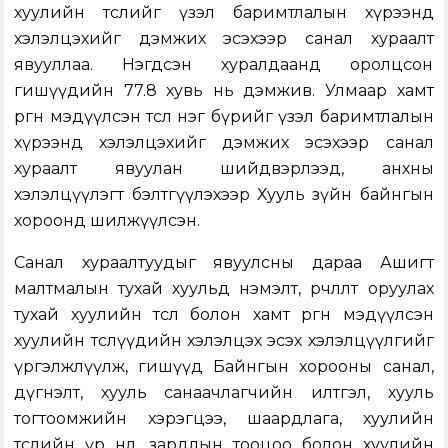
хуулийн төслийг үзэл баримтлалын хүрээнд
хэлэлцэхийг дэмжих эсэхээр санал хураалт
явууллаа. Нэгдсэн хуралдаанд оролцсон
гишүүдийн 77.8 хувь нь дэмжив. Улмаар хамт
өргөн мэдүүлсэн төсөл нэг бүрийг үзэл баримтлалын
хүрээнд хэлэлцэхийг дэмжих эсэхээр санал
хураалт явуулан шийдвэрлээд, анхны
хэлэлцүүлэгт бэлтгүүлэхээр Хууль зүйн байнгын
хороонд шилжүүлсэн.
Санал хураалтуудыг явуулсны дараа Ашигт
малтмалын тухай хуульд нэмэлт, өөрчлөлт оруулах
тухай хуулийн төсөл болон хамт өргөн мэдүүлсэн
хуулийн төслүүдийн хэлэлцэх эсэх хэлэлцүүлгийг
үргэлжлүүлж, гишүүд Байнгын хорооны санал,
дүгнэлт, хууль санаачлагчийн илтгэл, хууль
тогтоомжийн хэрэгцээ, шаардлага, хуулийн
төслийн үр нөлөө, зардлын тооцоо болон хуулийн