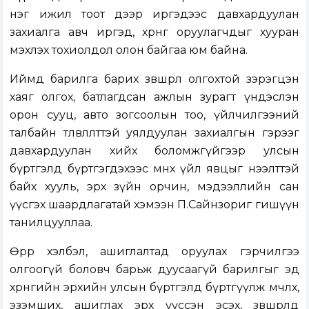
нэг ижил тоот дээр иргэдээс давхардуулан
захиалга авч иргэд, хөрөнгө оруулагчдыг хууран
мэхлэх тохиолдол олон байгаа юм байна.
Иймд барилга барих зөвшөөрөл олгохтой зэрэгцэн
хаяг олгох, батлагдсан ажлын зурагт үндэслэн
орон сууц, авто зогсоолын тоо, үйлчилгээний
талбайн төлөвлөлттэй уялдуулан захиалгын гэрээг
давхардуулан хийх боломжгүйгээр улсын
бүртгэлд бүртгэгдэхээс өмнөх үйл явцыг нээлттэй
байх хууль, эрх зүйн орчин, мэдээллийн сан
үүсгэх шаардлагатай хэмээн П.Сайнзориг гишүүн
танилцууллаа.
Өөрөөр хэлбэл, ашиглалтад оруулах гэрчилгээ
олгоогүй боловч барьж дуусаагүй барилгыг эд
хөрөнгийн эрхийн улсын бүртгэлд бүртгүүлж өмчлөх,
эзэмших, ашиглах эрх үүссэн эсэх, зөвшөөрөлд