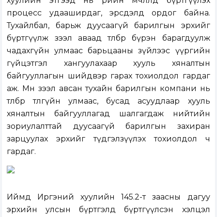
хуулийн этгээд нь өөрийн өмчлөлд бүртгүүлэх
процесс удааширдаг, эрсдэлд ордог байна.
Тухайлбал, барьж дуусаагүй барилгын эрхийг
бүртгүүлж зээл аваад төлбөрөө бүрэн барагдуулж
чадахгүйн улмаас барьцааны зүйлээс үүргийн
гүйцэтгэл хангуулахаар хууль хяналтын
байгууллагын шийдвэр гарах тохиолдол гардаг
аж. Мөн зээл авсан тухайн барилгын компани нь
төлбөрөө төлөөгүйн улмаас, бусад асуудлаар хууль
хяналтын байгууллагад шалгагдаж нийтийн
зориулалттай дуусаагүй барилгын захиран
зарцуулах эрхийг түдгэлзүүлэх тохиолдол ч
гардаг.
Иймд Иргэний хуулийн 145.2-т заасны дагуу
эрхийн улсын бүртгэлд бүртгүүлсэн хэлцэл