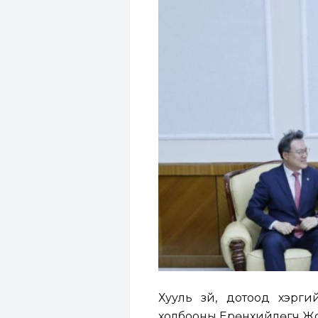
Хууль зүй, дотоод хэрг
холбооны Ерөнхийлөгч Жо Сү