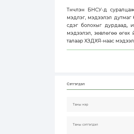
Түүнчлэн БНСУ-д суралца
мэдлэг, мэдээлэл дутмаг 
үүсдэг болохыг дурдаад, 
мэдээлэл, зөвлөгөө өгөх 
талаар ХЗДХЯ-наас мэдээл
Сэтгэгдэл