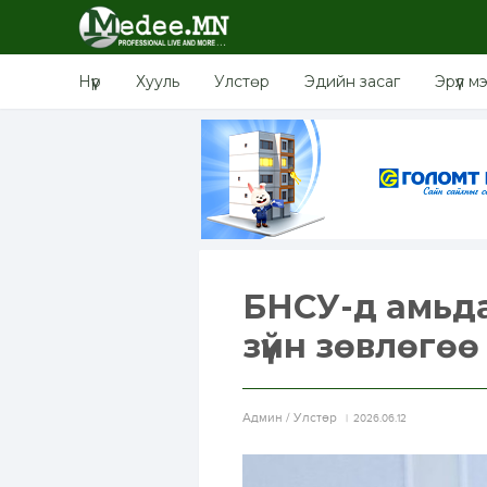
Нүүр
Хууль
Улстөр
Эдийн засаг
Эрүүл м
БНСУ-д амьда
зүйн зөвлөгө
Aдмин / Улстөр
2026.06.12