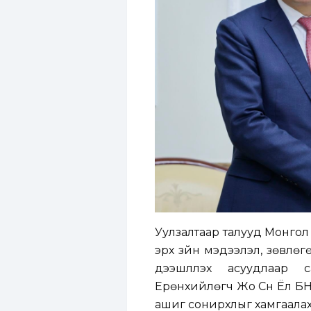
Уулзалтаар талууд Монгол
эрх зүйн мэдээлэл, зөвлөг
дээшлүүлэх асуудлаар
Ерөнхийлөгч Жо Сүн Ёл БН
ашиг сонирхлыг хамгаала