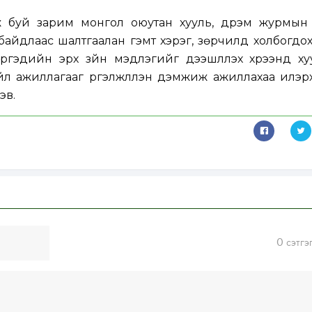
ж буй зарим монгол оюутан хууль, дүрэм журмын 
байдлаас шалтгаалан гэмт хэрэг, зөрчилд холбогдо
иргэдийн эрх зүйн мэдлэгийг дээшлүүлэх хүрээнд ху
үйл ажиллагааг үргэлжлүүлэн дэмжиж ажиллахаа илэ
эв.
0
сэтгэ