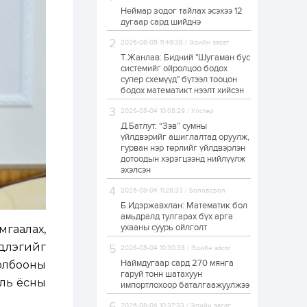
Неймар зодог тайлах эсэхээ 12
Н.Номтойбаяр:
дугаар сард шийднэ
Аймгуудад
тулгамдаж буй
асуудлуудыг долоо
2026-08-05 11:49:38 / Эдийн засаг
хоног бүр Засгийн
Т.Жанлав: Бидний "Шугаман бус
газрын...
системийг ойролцоо бодох
1 өдөр
0
0
супер схемүүд" бүтээл тооцон
УИХ-ын дарга
бодох математикт нээлт хийсэн
С.Бямбацогт төрийг
төлөөлөн Сутай
2026-08-04 10:08:29 / Улстөр
хайрхны тэнгэрийг
тахих төрийн
Д.Батлут: “Зэв” сумны
тахилгад оролцлоо
үйлдвэрийг ашиглалтад оруулж,
1 өдөр
2
0
гурван нэр төрлийг үйлдвэрлэн
дотоодын хэрэгцээнд нийлүүлж
“Хотын дарга сонсож
байна” 150150 тусгай
эхэлсэн
дугаарыг
наймдугаар сарын
2026-08-04 11:28:33 / Боловсрол
14-нөөс ажиллуулж...
Б.Идэржавхлан: Математик бол
1 өдөр
0
0
амьдралд тулгарах бүх арга
ухааны суурь ойлголт
мгаалах,
“Чингис хаан” олон
улсын нисэх буудал
эдлэгийг
2026-08-04 10:30:38 / Эдийн засаг
руу нийтийн тээврийн
автобус 24 цагаар
Наймдугаар сард 270 мянга
олбооны
үйлчилж байна
гаруй тонн шатахуун
уль ёсны
импортлохоор баталгаажуулжээ
1 өдөр
1
0
Нийслэлийн
2026-08-04 10:37:33 / Эдийн засаг