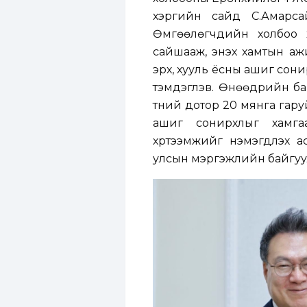
хэргийн сайд С.Амарс
Өмгөөлөгчдийн холбоо 
сайшааж, энэхүү хамтын 
эрх, хууль ёсны ашиг сон
тэмдэглэв. Өнөөдрийн ба
түүний дотор 20 мянга гар
ашиг сонирхлыг хамгаа
хүртээмжийг нэмэгдүүлэх 
улсын мэргэжлийн байгуу