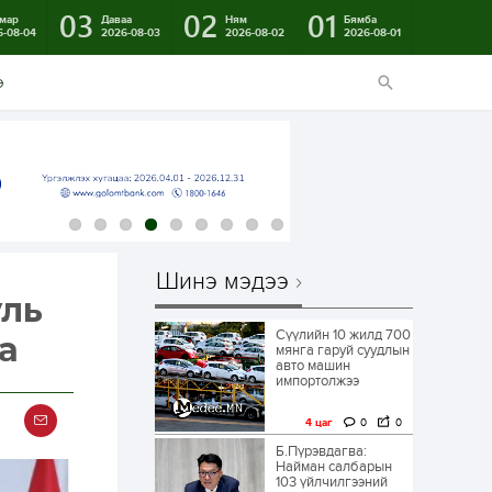
03
02
01
мар
Даваа
Ням
Бямба
6-08-04
2026-08-03
2026-08-02
2026-08-01
э
Шинэ мэдээ
уль
Сүүлийн 10 жилд 700
а
мянга гаруй суудлын
авто машин
импортолжээ
4 цаг
0
0
Б.Пүрэвдагва:
Найман салбарын
103 үйлчилгээний