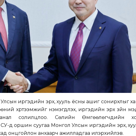
 Улсын иргэдийн эрх, хууль ёсны ашиг сонирхлыг ха
өөний хүртээмжийг нэмэгдүүлэх, иргэдийн эрх зүйн м
 санал солилцлоо. Сөүлийн Өмгөөлөгчдийн х
СУ-д оршин суугаа Монгол Улсын иргэдийн эрх, ху
хад онцгойлон анхаарч ажилладгаа илэрхийлэв.