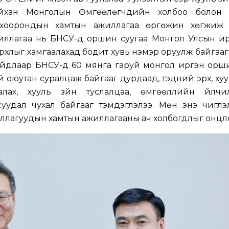
айхан Монголын Өмгөөлөгчдийн холбоо болон 
хоорондын хамтын ажиллагаа өргөжин хөгжиж 
ажиллагаа нь БНСУ-д оршин суугаа Монгол Улсын и
ирхлыг хамгаалахад бодит хувь нэмэр оруулж байгаа
йдлаар БНСУ-д 60 мянга гаруй монгол иргэн орши
уй оюутан суралцаж байгааг дурдаад, тэдний эрх, ху
лах, хууль зүйн туслалцаа, өмгөөллийн үйлчи
асуудал чухал байгааг тэмдэглэлээ. Мөн энэ чигл
ллагуудын хамтын ажиллагааны ач холбогдлыг онцл