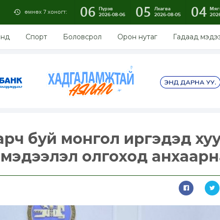
06
05
04
Пүрэв
Лхагва
Мяг
өмнөх 7 хоногт:
2026-08-06
2026-08-05
202
энд
Спорт
Боловсрол
Орон нутаг
Гадаад мэдэ
рч буй монгол иргэдэд ху
ө мэдээлэл олгоход анхаарн