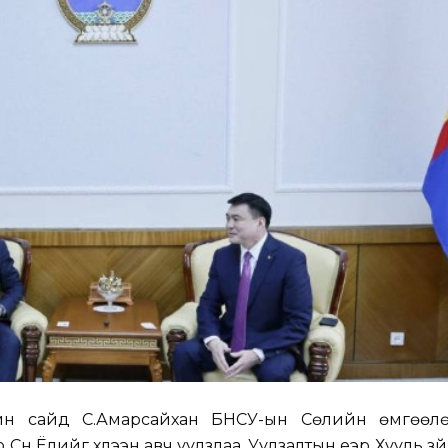
ийн сайд С.Амарсайхан БНСУ-ын Сөүлийн өмгөөл
н Ёлийг хүлээн авч уулзлаа. Уулзалтын үеэр Хууль зүй