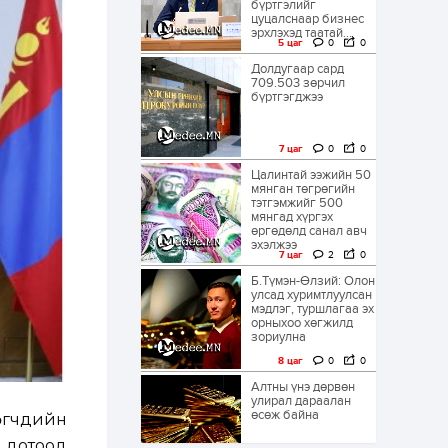
бүртгэлийг
цуцалснаар бизнес
эрхлэхэд таатай...
5 цаг
0
0
Долдугаар сард
709.503 зөрчил
бүртгэгджээ
7 цаг
0
0
Цалинтай ээжийн 50
мянган төгрөгийн
тэтгэмжийг 500
мянгад хүргэх
өргөдөлд санал авч
эхэлжээ
7 цаг
2
0
Б.Түмэн-Өлзий: Олон
улсад хуримтлуулсан
мэдлэг, туршлагаа эх
орныхоо хөгжилд
зориулна
8 цаг
0
0
Алтны үнэ дөрвөн
улирал дараалан
өсөж байна
өгчдийн
, дотоод