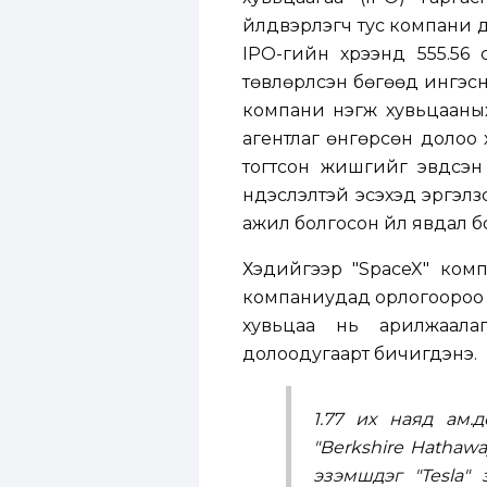
үйлдвэрлэгч тус компани 
IPO-гийн хүрээнд 555.56
төвлөрүүлсэн бөгөөд ингэсн
компани нэгж хувьцааныха
агентлаг өнгөрсөн долоо х
тогтсон жишгийг эвдсэн
үндэслэлтэй эсэхэд эргэл
ажил болгосон үйл явдал б
Хэдийгээр "SpaceX" ком
компаниудад орлогоороо х
хувьцаа нь арилжаала
долоодугаарт бичигдэнэ.
1.77 их наяд ам.
"Berkshire Hathaway
эзэмшдэг "Tesla"