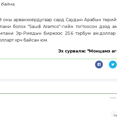
 байна.
19 оны арванхоёрдугаар сард Саудын Арабын төрий
пани болох "Saudi Aramco"-гийн тогтоосон дээд а
компани Эр-Риядын биржээс 25.6 тэрбум ам.доллар
долларт хүрч байсан юм.
Эх сурвалж: "Монцамэ аг
2026-
Ха