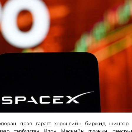
порац пүрэв гарагт хөрөнгийн биржид шинээр бүр
аснаар тэрбумтан Илон Маскийн пуужин, сансры