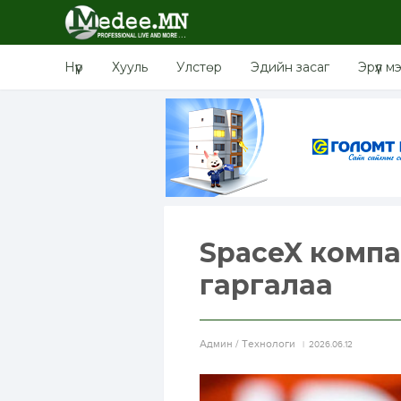
Нүүр
Хууль
Улстөр
Эдийн засаг
Эрүүл м
SpaceX компан
гаргалаа
Aдмин / Технологи
2026.06.12