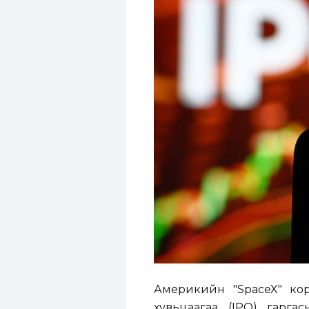
Америкийн "SpaceX" кор
хувьцаагаа (IPO) гарг