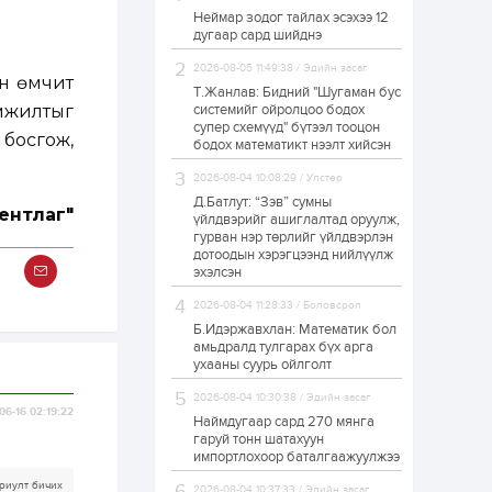
Неймар зодог тайлах эсэхээ 12
Н.Номтойбаяр:
дугаар сард шийднэ
Аймгуудад
тулгамдаж буй
асуудлуудыг долоо
2026-08-05 11:49:38 / Эдийн засаг
н өмчит
хоног бүр Засгийн
Т.Жанлав: Бидний "Шугаман бус
газрын...
мжилтыг
системийг ойролцоо бодох
1 өдөр
0
0
супер схемүүд" бүтээл тооцон
 босгож,
УИХ-ын дарга
бодох математикт нээлт хийсэн
С.Бямбацогт төрийг
төлөөлөн Сутай
2026-08-04 10:08:29 / Улстөр
хайрхны тэнгэрийг
тахих төрийн
Д.Батлут: “Зэв” сумны
ентлаг"
тахилгад оролцлоо
үйлдвэрийг ашиглалтад оруулж,
1 өдөр
2
0
гурван нэр төрлийг үйлдвэрлэн
дотоодын хэрэгцээнд нийлүүлж
“Хотын дарга сонсож
байна” 150150 тусгай
эхэлсэн
дугаарыг
наймдугаар сарын
2026-08-04 11:28:33 / Боловсрол
14-нөөс ажиллуулж...
Б.Идэржавхлан: Математик бол
1 өдөр
0
0
амьдралд тулгарах бүх арга
ухааны суурь ойлголт
“Чингис хаан” олон
улсын нисэх буудал
2026-08-04 10:30:38 / Эдийн засаг
руу нийтийн тээврийн
06-16 02:19:22
автобус 24 цагаар
Наймдугаар сард 270 мянга
үйлчилж байна
гаруй тонн шатахуун
импортлохоор баталгаажуулжээ
1 өдөр
1
0
риулт бичих
Нийслэлийн
2026-08-04 10:37:33 / Эдийн засаг