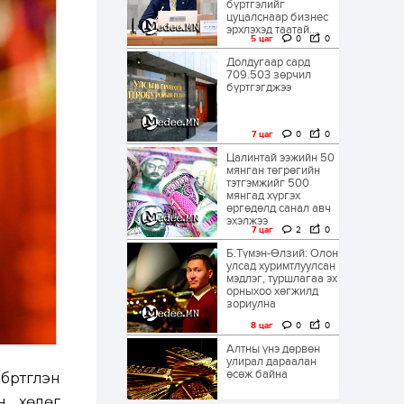
бүртгэлийг
цуцалснаар бизнес
эрхлэхэд таатай...
5 цаг
0
0
Долдугаар сард
709.503 зөрчил
бүртгэгджээ
7 цаг
0
0
Цалинтай ээжийн 50
мянган төгрөгийн
тэтгэмжийг 500
мянгад хүргэх
өргөдөлд санал авч
эхэлжээ
7 цаг
2
0
Б.Түмэн-Өлзий: Олон
улсад хуримтлуулсан
мэдлэг, туршлагаа эх
орныхоо хөгжилд
зориулна
8 цаг
0
0
Алтны үнэ дөрвөн
улирал дараалан
өсөж байна
тгүүлэн
н хөлөг