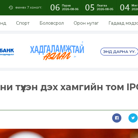
06
05
04
Пүрэв
Лхагва
Мяг
өмнөх 7 хоногт:
2026-08-06
2026-08-05
202
энд
Спорт
Боловсрол
Орон нутаг
Гадаад мэдэ
и түүхэн дэх хамгийн том I