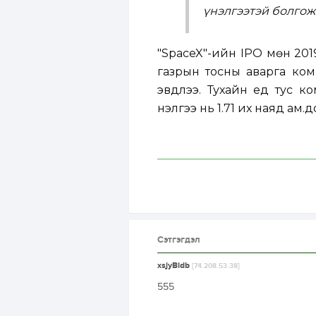
үнэлгээтэй болгож
"SpaceX"-ийн IPO мөн 20
газрын тосны аварга ком
эвдлээ. Тухайн үед тус 
үнэлгээ нь 1.71 их наяд ам.
Сэтгэгдэл
xsjyBldb
[74.208.53.38]
555