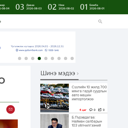
03
02
01
мар
Даваа
Ням
Бямба
6-08-04
2026-08-03
2026-08-02
2026-08-01
э
Шинэ мэдээ
PO
Сүүлийн 10 жилд 700
мянга гаруй суудлын
авто машин
импортолжээ
4 цаг
0
0
Б.Пүрэвдагва:
Найман салбарын
103 үйлчилгээний