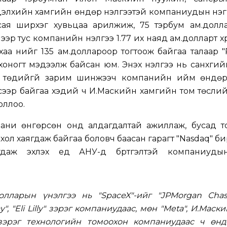
дэлхийн хамгийн өндөр үнэлгээтэй компаниудын нэг
 сая ширхэг хувьцаа арилжиж, 75 тэрбум ам.долла
ээр тус компанийн үнэлгээ 1.77 их наяд ам.долларт хүр
а үнийг 135 ам.доллароор тогтоож байгаа талаар "
оногт мэдээлж байсан юм. Энэхүү үнэлгээ нь санхүүги
 төдийгүй зарим шинжээч компанийн ийм өндөр 
зсээр байгаа хэдий ч И.Маскийн хамгийн том төсли
оллоо.
пани өнгөрсөн онд алдагдалтай ажиллаж, бусад т
ол хаягдаж байгаа боловч баасан гарагт "Nasdaq" б
гдаж эхлэх үед АНУ-д бүртгэлтэй компаниуд
долларын үнэлгээ нь "SpaceX"-ийг "JPMorgan Chase
", "Eli Lilly" зэрэг компаниудаас, мөн "Meta", И.Маск
 зэрэг технологийн томоохон компаниудаас ч өнд