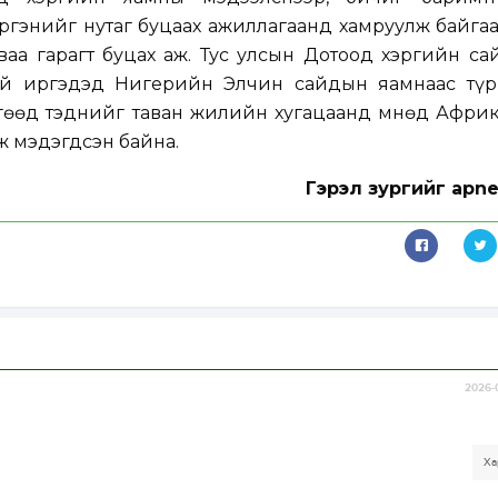
ргэнийг нутаг буцаах ажиллагаанд хамруулж байга
ваа гарагт буцах аж. Тус улсын Дотоод хэргийн с
уй иргэдэд Нигерийн Элчин сайдын яамнаас түр
гөөд тэднийг таван жилийн хугацаанд Өмнөд Африк
ж мэдэгдсэн байна.
Гэрэл зургийг apn
2026-
Ха