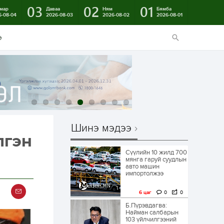
03
02
01
мар
Даваа
Ням
Бямба
6-08-04
2026-08-03
2026-08-02
2026-08-01
э
Шинэ мэдээ
лгэн
Сүүлийн 10 жилд 700
мянга гаруй суудлын
авто машин
импортолжээ
6 цаг
0
0
Б.Пүрэвдагва:
Найман салбарын
103 үйлчилгээний