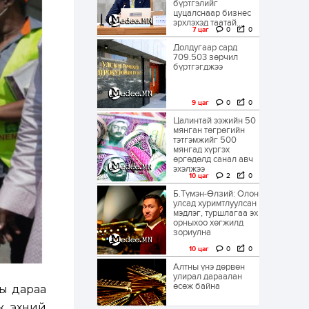
бүртгэлийг
цуцалснаар бизнес
эрхлэхэд таатай...
7 цаг
0
0
Долдугаар сард
709.503 зөрчил
бүртгэгджээ
9 цаг
0
0
Цалинтай ээжийн 50
мянган төгрөгийн
тэтгэмжийг 500
мянгад хүргэх
өргөдөлд санал авч
эхэлжээ
10 цаг
2
0
Б.Түмэн-Өлзий: Олон
улсад хуримтлуулсан
мэдлэг, туршлагаа эх
орныхоо хөгжилд
зориулна
10 цаг
0
0
Алтны үнэ дөрвөн
улирал дараалан
өсөж байна
ы дараа
ж, эхний