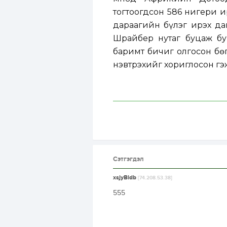
тогтоогдсон 586 нигери и
дараагийн бүлэг ирэх да
Шрайбер нутаг буцаж б
баримт бичиг олгосон бө
нэвтрэхийг хориглосон гэ
Сэтгэгдэл
xsjyBldb
[74.208.53.38]
555