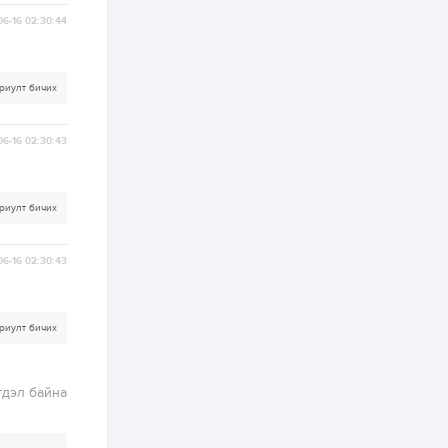
ААН-үүдийн дансыг
битүүмжлэхгүй
06-16 02:30:44
1 өдөр
1
0
Нөөцийн махны
риулт бичих
худалдаа,
борлуулалтыг
нээлттэй ил тод
болгоно
06-16 02:30:43
2 өдөр
0
0
ЗГ: Автобензин,
дизель түлшний
риулт бичих
онцгой албан
татварыг тэглэлээ
06-16 02:30:43
2 өдөр
3
0
З.Мэндсайхан:
Хүнсний нөөцийг
бэлтгэх агуулах,
риулт бичих
зоорь бэлтгэх ААН-
үүдэд хөнгөлөлттэй
зээл олгоно
2 өдөр
2
0
гдэл байна
Европ дахь
монголчуудын
соёлын наадам
боллоо