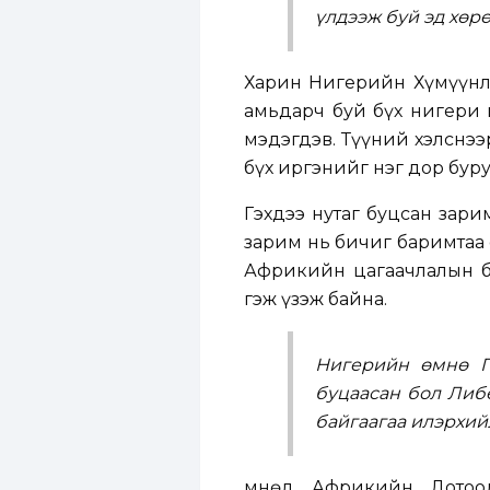
үлдээж буй эд хөр
Харин Нигерийн Хүмүүнл
амьдарч буй бүх нигери 
мэдэгдэв. Түүний хэлснээр
бүх иргэнийг нэг дор буру
Гэхдээ нутаг буцсан зари
зарим нь бичиг баримтаа 
Африкийн цагаачлалын ба
гэж үзэж байна.
Нигерийн өмнө Г
буцаасан бол Либ
байгаагаа илэрхий
Өмнөд Африкийн Дотоо