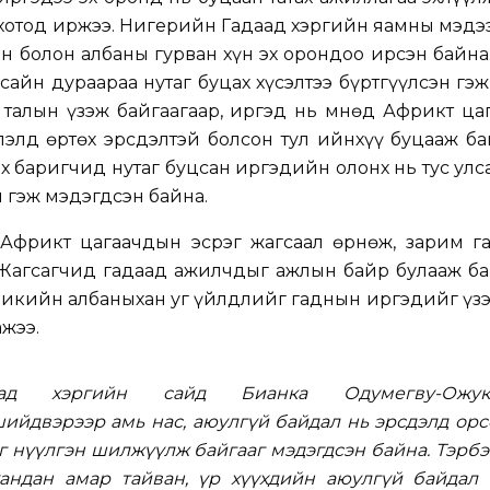
хотод иржээ. Нигерийн Гадаад хэргийн яамны мэдэ
эн болон албаны гурван хүн эх орондоо ирсэн байна.
сайн дураараа нутаг буцах хүсэлтээ бүртгүүлсэн гэж
талын үзэж байгаагаар, иргэд нь Өмнөд Африкт ца
лэлд өртөх эрсдэлтэй болсон тул ийнхүү буцааж ба
 баригчид нутаг буцсан иргэдийн олонх нь тус улс
 гэж мэдэгдсэн байна.
 Африкт цагаачдын эсрэг жагсаал өрнөж, зарим г
 Жагсагчид гадаад ажилчдыг ажлын байр булааж ба
рикийн албаныхан уг үйлдлийг гаднын иргэдийг үз
жээ.
ад хэргийн сайд Бианка Одумегву-Ожук
ийдвэрээр амь нас, аюулгүй байдал нь эрсдэлд орс
г нүүлгэн шилжүүлж байгааг мэдэгдсэн байна. Тэрб
хандан амар тайван, үр хүүхдийн аюулгүй байдал 