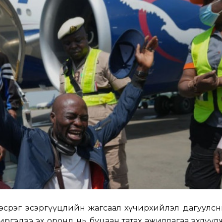
эсрэг эсэргүүцлийн жагсаал хүчирхийлэл дагуулсн
ргэдээ эх оронд нь буцаан татах ажиллагаа эхлүүл