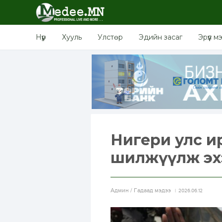
Нүүр
Хууль
Улстөр
Эдийн засаг
Эрүүл м
Нигери улс и
шилжүүлж эх
Aдмин / Гадаад мэдээ
2026.06.12