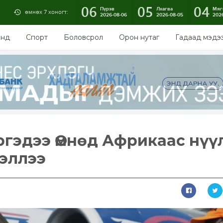
06
05
04
Пүрэв
Лхагва
Мяг
өмнөх 7 хоногт:
2026-08-06
2026-08-05
202
энд
Спорт
Боловсрол
Орон нутаг
Гадаад мэдэ
ргэдээ Өмнөд Африкаас нүү
эллээ