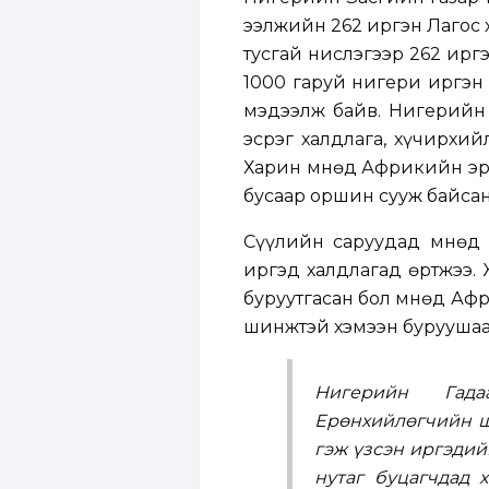
ээлжийн 262 иргэн Лагос 
тусгай нислэгээр 262 ирг
1000 гаруй нигери иргэн 
мэдээлж байв. Нигерийн 
эсрэг халдлага, хүчирхий
Харин Өмнөд Африкийн эрх
бусаар оршин сууж байсан
Сүүлийн саруудад Өмнөд
иргэд халдлагад өртжээ.
буруутгасан бол Өмнөд Аф
шинжтэй хэмээн буруушаа
Нигерийн Гада
Ерөнхийлөгчийн ш
гэж үзсэн иргэдий
нутаг буцагчдад 