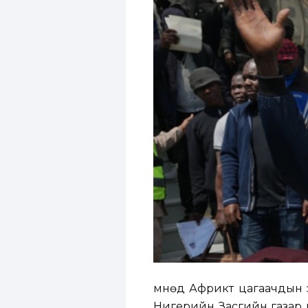
Өмнөд Африкт цагаачдын 
Нигерийн Засгийн газар и