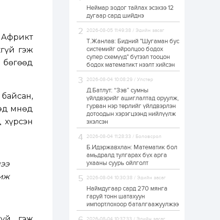
Неймар зодог тайлах эсэхээ 12
Н.Номтойбаяр:
дугаар сард шийднэ
Аймгуудад
тулгамдаж буй
асуудлуудыг долоо
2026-08-05 11:49:38 / Эдийн засаг
 Африкт
хоног бүр Засгийн
Т.Жанлав: Бидний "Шугаман бус
газрын...
хгүй гэж
системийг ойролцоо бодох
1 өдөр
0
0
супер схемүүд" бүтээл тооцон
й бөгөөд
УИХ-ын дарга
бодох математикт нээлт хийсэн
С.Бямбацогт төрийг
төлөөлөн Сутай
2026-08-04 10:08:29 / Улстөр
хайрхны тэнгэрийг
тахих төрийн
Д.Батлут: “Зэв” сумны
 байсан,
тахилгад оролцлоо
үйлдвэрийг ашиглалтад оруулж,
1 өдөр
2
0
гурван нэр төрлийг үйлдвэрлэн
эд Өмнөд
дотоодын хэрэгцээнд нийлүүлж
“Хотын дарга сонсож
 хүрсэн
байна” 150150 тусгай
эхэлсэн
дугаарыг
наймдугаар сарын
2026-08-04 11:28:33 / Боловсрол
14-нөөс ажиллуулж...
Б.Идэржавхлан: Математик бол
1 өдөр
0
0
амьдралд тулгарах бүх арга
ээ
ухааны суурь ойлголт
“Чингис хаан” олон
улсын нисэх буудал
иж
2026-08-04 10:30:38 / Эдийн засаг
руу нийтийн тээврийн
автобус 24 цагаар
Наймдугаар сард 270 мянга
үйлчилж байна
гаруй тонн шатахуун
импортлохоор баталгаажуулжээ
1 өдөр
1
0
гүй гэж
Нийслэлийн
2026-08-04 10:37:33 / Эдийн засаг