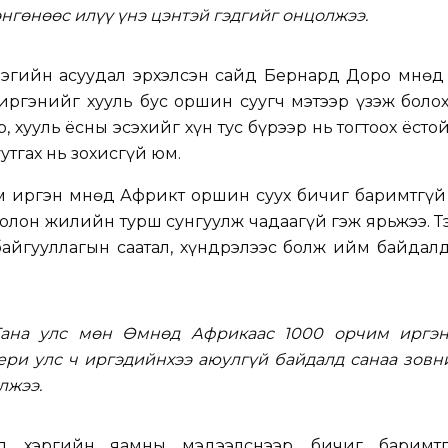
өнгөнөөс илүү үнэ цэнтэй гэдгийг онцолжээ.
эгийн асуудал эрхэлсэн сайд Бернард Доро Өмнөд
иргэнийг хууль бус оршин суугч мэтээр үзэж боло
, хууль ёсны эсэхийг хүн тус бүрээр нь тогтоох ёсто
утгах нь зохисгүй юм.
м иргэн Өмнөд Африкт оршин суух бичиг баримтгүй
олон жилийн турш сунгуулж чадаагүй гэж ярьжээ. Т
йгууллагын саатал, хүндрэлээс болж ийм байдалд
ана улс мөн Өмнөд Африкаас 1000 орчим иргэн
ери улс ч иргэдийнхээ аюулгүй байдалд санаа зовн
лжээ.
д хэргийн яамны мэдээлснээр, бичиг баримт