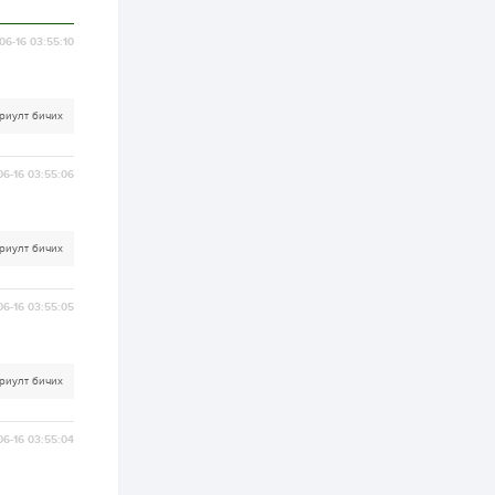
ААН-үүдийн дансыг
битүүмжлэхгүй
06-16 03:55:10
1 өдөр
1
0
Нөөцийн махны
худалдаа,
борлуулалтыг
риулт бичих
нээлттэй ил тод
болгоно
06-16 03:55:06
2 өдөр
0
0
ЗГ: Автобензин,
дизель түлшний
онцгой албан
татварыг тэглэлээ
риулт бичих
2 өдөр
3
0
06-16 03:55:05
З.Мэндсайхан:
Хүнсний нөөцийг
бэлтгэх агуулах,
зоорь бэлтгэх ААН-
үүдэд хөнгөлөлттэй
риулт бичих
зээл олгоно
2 өдөр
2
0
Европ дахь
06-16 03:55:04
монголчуудын
соёлын наадам
боллоо