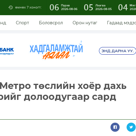
06
05
04
Пүрэв
Лхагва
Мяг
өмнөх 7 хоногт:
2026-08-06
2026-08-05
202
энд
Спорт
Боловсрол
Орон нутаг
Гадаад мэдэ
: Метро төслийн хоёр дахь
рийг долоодугаар сард