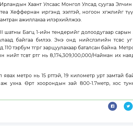
Ирландын Хаант Улсаас Монгол Улсад суугаа Элчин
теа Хеффернан иргэнд ээлтэй, ногоон хөгжлийг тү
хамтран ажиллахаа илэрхийлжээ.
 II шатны Багц 1-ийн тендерийг долоодугаар сарын 3
лаад байгаа билээ. Энэ онд нийслэлийн төсвөөс уг
 110 тэрбум төгрөг зарцуулахаар баталсан байна. Метр
нийт төсөвт өртөг нь 8,174,309,100,000/Найман их ная
явах метро нь 15 өртөөтэй, 19 километр урт замтай байн
ж ухна. Өртөө хоорондын зай 800-1.7метр, хос ту