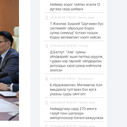
Неймар зодог тайлах эсэхээ 12
Н.Номтойбаяр:
дугаар сард шийднэ
Аймгуудад
тулгамдаж буй
асуудлуудыг долоо
2026-08-05 11:49:38 / Эдийн засаг
хоног бүр Засгийн
Т.Жанлав: Бидний "Шугаман бус
газрын...
системийг ойролцоо бодох
1 өдөр
0
0
супер схемүүд" бүтээл тооцон
УИХ-ын дарга
бодох математикт нээлт хийсэн
С.Бямбацогт төрийг
төлөөлөн Сутай
2026-08-04 10:08:29 / Улстөр
хайрхны тэнгэрийг
тахих төрийн
Д.Батлут: “Зэв” сумны
тахилгад оролцлоо
үйлдвэрийг ашиглалтад оруулж,
1 өдөр
2
0
гурван нэр төрлийг үйлдвэрлэн
дотоодын хэрэгцээнд нийлүүлж
“Хотын дарга сонсож
байна” 150150 тусгай
эхэлсэн
дугаарыг
наймдугаар сарын
2026-08-04 11:28:33 / Боловсрол
14-нөөс ажиллуулж...
Б.Идэржавхлан: Математик бол
1 өдөр
0
0
амьдралд тулгарах бүх арга
ухааны суурь ойлголт
“Чингис хаан” олон
улсын нисэх буудал
2026-08-04 10:30:38 / Эдийн засаг
руу нийтийн тээврийн
автобус 24 цагаар
Наймдугаар сард 270 мянга
үйлчилж байна
гаруй тонн шатахуун
импортлохоор баталгаажуулжээ
1 өдөр
1
0
Нийслэлийн
2026-08-04 10:37:33 / Эдийн засаг