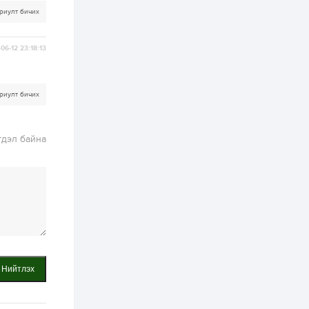
риулт бичих
2 өдөр
2
0
Өнгөрсөн сард
1,439.2 кг үнэт
06-12 23:18:13
металл худалдан
авчээ
2 өдөр
0
0
риулт бичих
Б.Найдалаа: Энэ
өвөл илүү хүнд байж
магадгүй учир төр,
гдэл байна
эрчим хүчний
байгууллагууд, иргэд
бэлтгэлээ...
2 өдөр
6
0
Өнөөдөр сондгой
тоогоор төгссөн
автомашинтай иргэд
бензин авна
2 өдөр
0
3
ЗГ: Шатахууны
хангамж,
Нийтлэх
нийлүүлэлтийг
тогтворжуулах
асуудлыг хэлэлцэж
байна