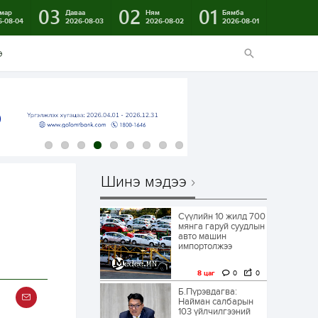
03
02
01
мар
Даваа
Ням
Бямба
6-08-04
2026-08-03
2026-08-02
2026-08-01
э
Шинэ мэдээ
Сүүлийн 10 жилд 700
мянга гаруй суудлын
авто машин
импортолжээ
8 цаг
0
0
Б.Пүрэвдагва:
Найман салбарын
103 үйлчилгээний