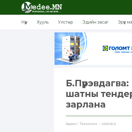
Нүүр
Хууль
Улстөр
Эдийн засаг
Эрүүл м
Б.Пүрэвдагва
шатны тенде
зарлана
Aдмин / Технологи
2026.06.12