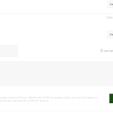
Ха
2026-
Ха
5
сэтгэ
лага хүлээхгүй болно. Манай сайт ХХЗХ-ны журмын дагуу зүй зохисгүй зарим үг,
дээ бусдын эрх ашгийг хүндэтгэн үзнэ үү.