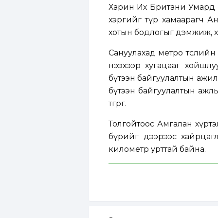
Харин Их Британи Умард 
хэргийг түр хамаарагч Ан
хотын бодлогыг дэмжиж, 
Сануулахад метро төслийн
нээхээр хугацааг хойшлуу
бүтээн байгуулалтын ажилд
бүтээн байгуулалтын ажлын 
төгрөг.
Толгойтоос Амгалан хүртэл 
бүрийг дээрээс хайрцагла
километр урттай байна.