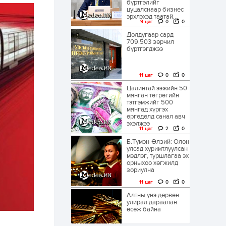
бүртгэлийг
цуцалснаар бизнес
эрхлэхэд таатай...
9 цаг
0
0
Долдугаар сард
709.503 зөрчил
бүртгэгджээ
11 цаг
0
0
Цалинтай ээжийн 50
мянган төгрөгийн
тэтгэмжийг 500
мянгад хүргэх
өргөдөлд санал авч
эхэлжээ
11 цаг
2
0
Б.Түмэн-Өлзий: Олон
улсад хуримтлуулсан
мэдлэг, туршлагаа эх
орныхоо хөгжилд
зориулна
11 цаг
0
0
Алтны үнэ дөрвөн
улирал дараалан
өсөж байна