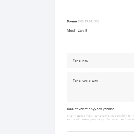
Зочин
[103.57.94.133]
Mash zuv!!!
1000
тэмдэгт оруулах үлдлээ.
Уншигчдын бичсэн сэтгэгдэлд Medee.MN хариуц
хэллэгийг хязгаарласан тул Та сэтгэгдэл бичих