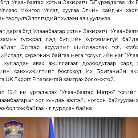
өгөөд Улаанбаатар хотын Захирагч Б.Пүрэвдагва Их
Улсаас Монгол Улсад суугаа Элчин сайдын хэрг
тэргүүтэй төлөөлөгчдийг хүлээн авч уулзжээ.
 дарга бөгөөд Улаанбаатар хотын Захирагч "Улаанбаат
 замын түгжрэл, дэд бүтцийн хүртээмжгүй байда
йдаг. Эдгээр асуудлыг шийдвэрлэх төсөл, хөтөлбө
ийслэлд хэрэгжиж байгаа мега төслүүдийн нэг “Ула
ы худалдан авах ажиллагааг долоодугаар сард з
слийн санхүүжилтийг босгоход Их Британийн эк
а UK Export Finance-тай хамтрах боломжтой.
л 19.4 км үргэлжлэх “Улаанбаатар Метро” төслийг
аанбаатарыг хот хүндээ ээлтэй, ногоон байгуулам
ээ болгож байгаа"- г дурдсан байна.