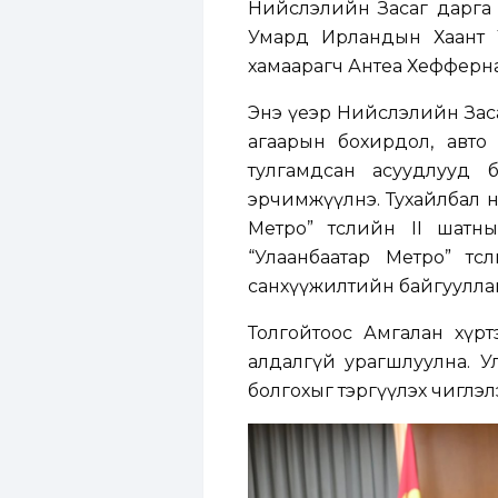
Нийслэлийн Засаг дарга б
Умард Ирландын Хаант 
хамаарагч Антеа Хеффернан 
Энэ үеэр Нийслэлийн Засаг
агаарын бохирдол, авто
тулгамдсан асуудлууд ба
эрчимжүүлнэ. Тухайлбал н
Метро” төслийн II шатн
“Улаанбаатар Метро” тө
санхүүжилтийн байгууллаг
Толгойтоос Амгалан хүртэ
алдалгүй урагшлуулна. Ул
болгохыг тэргүүлэх чиглэл