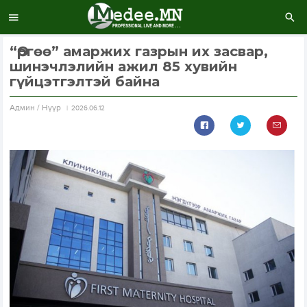
“Өргөө” амаржих газрын их засвар,
шинэчлэлийн ажил 85 хувийн
гүйцэтгэлтэй байна
Aдмин / Нүүр
2026.06.12