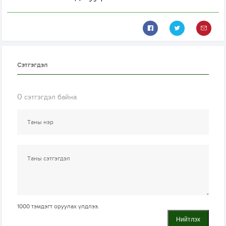
Сэтгэгдэл
0
сэтгэгдэл байна
1000
тэмдэгт оруулах үлдлээ.
Нийтлэх