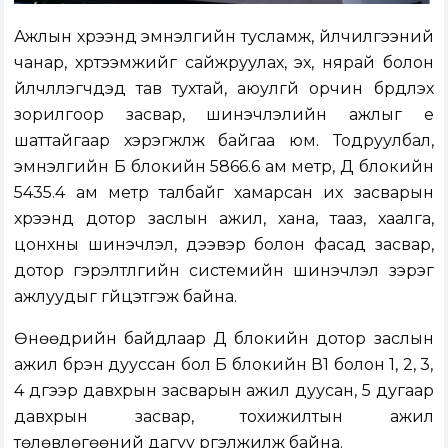
Ажлын хүрээнд эмнэлгийн тусламж, үйлчилгээний
чанар, хүртээмжийг сайжруулах, эх, нярай болон
үйлчлүүлэгчдэд тав тухтай, аюулгүй орчин бүрдүүлэх
зорилгоор засвар, шинэчлэлийн ажлыг үе
шаттайгаар хэрэгжүүлж байгаа юм. Тодруулбал,
эмнэлгийн Б блокийн 5866.6 ам метр, Д блокийн
5435.4 ам метр талбайг хамарсан их засварын
хүрээнд дотор заслын ажил, хана, тааз, хаалга,
цонхны шинэчлэл, дээвэр болон фасад засвар,
дотор гэрэлтүүлгийн системийн шинэчлэл зэрэг
ажлуудыг гүйцэтгэж байна.
Өнөөдрийн байдлаар Д блокийн дотор заслын
ажил бүрэн дууссан бол Б блокийн В1 болон 1, 2, 3,
4 дүгээр давхрын засварын ажил дуусан, 5 дугаар
давхрын засвар, тохижилтын ажил
төлөвлөгөөний дагуу үргэлжилж байна.