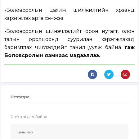
-Боловсролын цахим шилжилтийн хүрээнд
хэрэгжүүлэх арга хэмжээ
-Боловсролын шинэчлэлийг орон нутагт, олон
талын оролцоонд суурилан хэрэгжүүлэхэд
баримтлах чиглэлүүдийг танилцуулж байна
гэж
Боловсролын яамнаас мэдээллээ.
Сэтгэгдэл
0
сэтгэгдэл байна