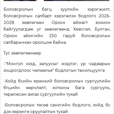
Боловсролын багц хуулийн хэрэгжилт,
боловсролын салбарт хэрэгжүүлэх бодлого 2026-
2028 зөвлөгөөн Орхон аймагт зохион
байгуулагдаж уг зөвлөгөөнд Хөвсгөл, Булган,
Орхон аймгийн 250 гаруй боловсролын
салбарынхан оролцож байна.
Тус зөвлөгөөнөөр
-"Монгол хүүхэд, залуусыг мэдлэг, ур чадварын
хоцрогдлоос чөлөөлье" бодлогын танилцуулга
-Хойд бүсийн ерөнхий боловсролын сургуулийн
бүтцийн өөрчлөлт, хотхоны бага сургууль,
төрөлжсөн ахлах сургуулийн тухай
-Боловсролын төсөв санхүүгийн бодлого, хойд бүс
дэх хөрөнгө оруулалтын тухай