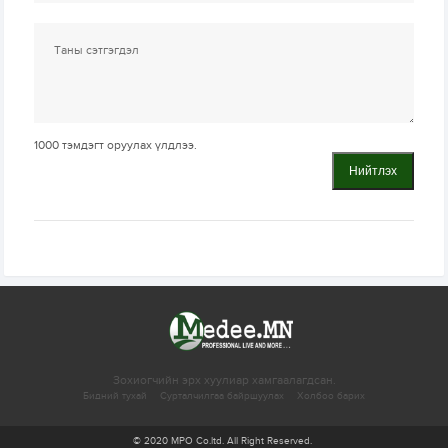
1000
тэмдэгт оруулах үлдлээ.
Нийтлэх
Зохиогчийн эрх хуулиар хамгаалагдсан.
Бидний тухай
Сурталчилгаа байршуулах
Холбоо барих
© 2020 MPO Co.ltd. All Right Reserved.