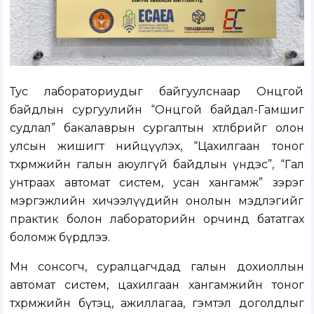
Тус лабораториудыг байгуулснаар Онцгой
байдлын сургуулийн “Онцгой байдал-Гамшиг
судлал” бакалаврын сургалтын хөтөлбөрийг олон
улсын жишигт нийцүүлэх, “Цахилгаан тоног
төхөөрөмжийн галын аюулгүй байдлын үндэс”, “Гал
унтраах автомат систем, усан хангамж” зэрэг
мэргэжлийн хичээлүүдийн онолын мэдлэгийг
практик болон лабораторийн орчинд бататгах
боломж бүрдлээ.
Мөн сонсогч, суралцагчдад галын дохиоллын
автомат систем, цахилгаан хангамжийн тоног
төхөөрөмжийн бүтэц, ажиллагаа, гэмтэл доголдлыг