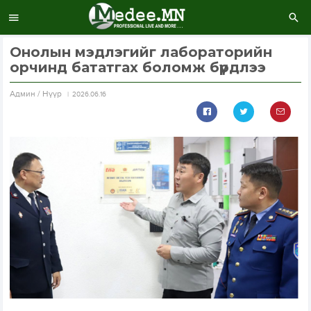
Онолын мэдлэгийг лабораторийн
орчинд бататгах боломж бүрдлээ
Aдмин / Нүүр
2026.06.16