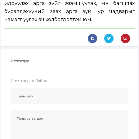
илрүүлэх арга зүйг эзэмшүүлэх, мөн багшлах
бүрэлдэхүүний заах арга зүй, ур чадварыг
нэмэгдүүлэх ач холбогдолтой юм.
Сэтгэгдэл
0
сэтгэгдэл байна