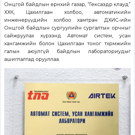
Онцгой байдлын ерөнхий газар, “Гексаэдр клауд”
ХХК, Цахилгаан холбоо, автоматикийн
инженерүүдийн холбоо хамтран ДХИС-ийн
Онцгой байдлын сургуулийн сургалтын орчныг
сайжруулах хүрээнд Автомат систем, усан
хангамжийн болон Цахилгаан тоног төхөөрөмжийн
галын аюулгүй байдлын лабораториудыг
ашиглалтад орууллаа.