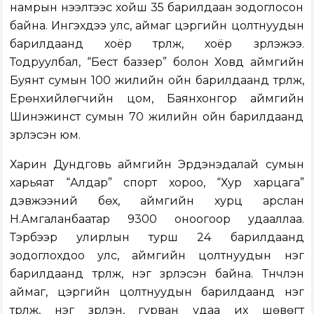
намрын нээлтээс хойш 35 барилдаан зодоглосон
байна. Ингэхдээ улс, аймаг цэргийн цолтнуудын
барилдаанд хоёр түрүүлж, хоёр үзүүрлэжээ.
Тодруулбал, “Бест баззер” болон Ховд аймгийн
Буянт сумын 100 жилийн ойн барилдаанд түрүүлж,
Ерөнхийлөгчийн цом, Баянхонгор аймгийн
Шинэжинст сумын 70 жилийн ойн барилдаанд
үзүүрлэсэн юм.
Харин Дундговь аймгийн Эрдэнэдалай сумын
харьяат “Алдар” спорт хороо, “Хур харцага”
дэвжээний бөх, аймгийн хурц арслан
Н.Амгаланбаатар 9300 оноогоор удааллаа.
Тэрбээр улирлын турш 24 барилдаанд
зодоглохдоо улс, аймгийн цолтнуудын нэг
барилдаанд түрүүлж, нэг үзүүрлэсэн байна. Түүнчлэн
аймаг, цэргийн цолтнуудын барилдаанд нэг
түрүүлж, нэг үзүүрлэн, гурван удаа их шөвөгт