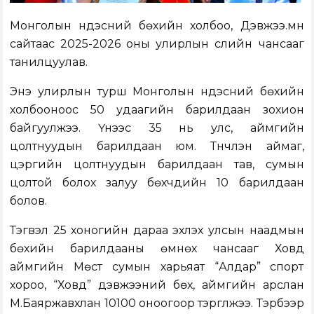
Монголын үндэсний бөхийн холбоо, Дэвжээ.мн
сайтаас 2025-2026 оны улирлын сүүлийн чансааг
танилцуулав.
Энэ улирлын турш Монголын үндэсний бөхийн
холбооноос 50 удаагийн барилдаан зохион
байгуулжээ. Үүнээс 35 нь улс, аймгийн
цолтнуудын барилдаан юм. Түүнчлэн аймаг,
цэргийн цолтнуудын барилдаан тав, сумын
цолтой болох залуу бөхчүүдийн 10 барилдаан
болов.
Тэгвэл 25 хоногийн дараа эхлэх улсын наадмын
бөхийн барилдааны өмнөх чансааг Ховд
аймгийн Мөст сумын харьяат “Алдар” спорт
хороо, “Ховд” дэвжээний бөх, аймгийн арслан
М.Баяржавхлан 10100 оноогоор тэргүүлжээ. Тэрбээр