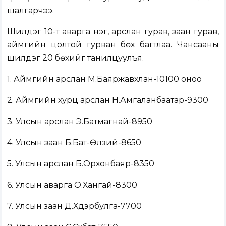
шалгарчээ.
Шилдэг 10-т аварга нэг, арслан гурав, заан гурав,
аймгийн цолтой гурван бөх багтлаа. Чансааны
шилдэг 20 бөхийг танилцуулъя.
1. Аймгийн арслан М.Баяржавхлан-10100 оноо
2. Аймгийн хурц арслан Н.Амгаланбаатар-9300
3. Улсын арслан Э.Батмагнай-8950
4. Улсын заан Б.Бат-Өлзий-8650
5. Улсын арслан Б.Орхонбаяр-8350
6. Улсын аварга О.Хангай-8300
7. Улсын заан Д.Хүдэрбулга-7700