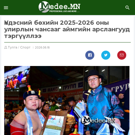
Үндэсний бөхийн 2025-2026 оны
улирлын чансааг аймгийн арслангууд
тэргүүллээ
Д.Тулга / Спорт
2026.06.16