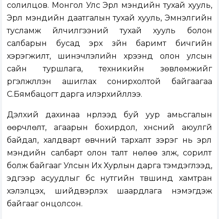
солилцов. Монгол Улс Эрүүл мэндийн тухай хууль,
Эрүүл мэндийн даатгалын тухай хууль, Эмнэлгийн
тусламж үйлчилгээний тухай хууль болон
салбарын бусад эрх зүйн баримт бичгийн
хэрэгжилт, шинэчлэлийн хүрээнд олон улсын
сайн туршлага, техникийн зөвлөмжийг
үргэлжлүүлэн ашиглах сонирхолтой байгаагаа
С.Бямбацогт дарга илэрхийллээ.
Дэлхий дахинаа нүүрлээд буй уур амьсгалын
өөрчлөлт, агаарын бохирдол, хүнсний аюулгүй
байдал, халдварт өвчний тархалт зэрэг нь эрүүл
мэндийн салбарт олон талт нөлөө үзүүлж, сорилт
болж байгааг Улсын Их Хурлын дарга тэмдэглээд,
эдгээр асуудлыг бүс нутгийн түвшинд хамтран
хэлэлцэх, шийдвэрлэх шаардлага нэмэгдэж
байгааг онцолсон.