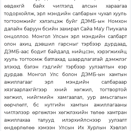
өвдөхгүй байх чиглэлд алсын хараагаа
тодорхойлж, эрүүл мэндийн салбарын чухал хууль
тогтоомжийг хэлэлцэж буйг ДЭМБ-ын Номхон
далайн баруун бүсийн захирал Сайа Ма'у Пиукала
онцоллоо. Монгол Улсын эрүүл мэндийн салбарт
олон ахиц дэвшил гарсныг тэрбээр дурдаад,
ДЭМБ-аас бодит байдалд нийцсэн, хэрэгжихүйц
хууль тогтоомж батлахад шаардлагатай дэмжлэг
үзүүлэхэд бэлэн гэдгийг тэрбээр уулзалтын үеэр
дурдав. Монгол Улс болон ДЭМБ-ын хамтын
ажиллагааг эрүүл мэндийн салбараар
хязгаарлахгүйгээр хүний хөгжил, тогтвортой
хөгжил, нийгмийн хамгаалал, уур амьсгалын
өөрчлөлт, бүс нутгийн хамтын ажиллагааны
чиглэлээр өргөжүүлэн хөгжүүлэхийн төлөө хамтран
ажиллахаа талууд илэрхийлснээр уулзалт
өндөрлөлөө хэмээн Улсын Их Хурлын Хэвлэл