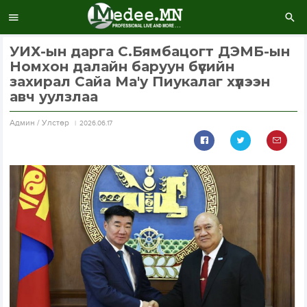
УИХ-ын дарга С.Бямбацогт ДЭМБ-ын
Номхон далайн баруун бүсийн
захирал Сайа Ма'у Пиукалаг хүлээн
авч уулзлаа
Aдмин / Улстөр
2026.06.17