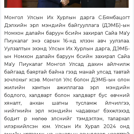
Монгол Улсын Их Хурлын дарга С.Бямбацогт
Дэлхийн эрүүл мэндийн байгууллага (ДЭМБ)-ын
Номхон далайн баруун бүсийн захирал Сайа Ма'у
Пиукалаг энэ сарын 16-нд хүлээн авч уулзлаа.
Уулзалтын эхэнд Улсын Их Хурлын дарга, ДЭМБ-
ын Номхон далайн баруун бүсийн захирал Сайа
Ма'у Пиукалаг Монгол Улсад дахин айлчилж
байгаад баяртай байна гээд манай улсад тавтай
зочлохыг хүсэв. Монгол Улс болон ДЭМБ-ын олон
жилийн хамтын ажиллагаа эрүүл мэндийн
бодлого, халдварт болон халдварт бус өвчний
хяналт, анхан шатны тусламж үйлчилгээ,
нийгмийн эрүүл мэндийн чадавхыг бэхжүүлэхэд
бодит үр нөлөө үзүүлснийг тэмдэглэн, талархал
илэрхийлсэн юм. Улсын Их Хурал 2024 онд