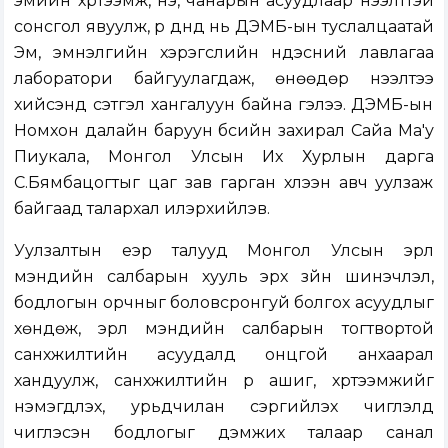
эмийн хүртээмж, үнэ, чанарын асуудлаар нээлттэй
сонсгол явуулж, үр дүнд нь ДЭМБ-ын туслалцаатай
Эм, эмнэлгийн хэрэгслийн үндэсний лавлагаа
лаборатори байгуулагдаж, өнөөдөр нээлтээ
хийсэнд сэтгэл хангалуун байна гэлээ. ДЭМБ-ын
Номхон далайн баруун бүсийн захирал Сайа Ма'у
Пиукала, Монгол Улсын Их Хурлын дарга
С.Бямбацогтыг цаг зав гарган хүлээн авч уулзаж
байгаад талархал илэрхийлэв.
Уулзалтын үеэр талууд Монгол Улсын эрүүл
мэндийн салбарын хууль эрх зүйн шинэчлэл,
бодлогын орчныг боловсронгуй болгох асуудлыг
хөндөж, эрүүл мэндийн салбарын тогтвортой
санхүүжилтийн асуудалд онцгой анхаарал
хандуулж, санхүүжилтийн үр ашиг, хүртээмжийг
нэмэгдүүлэх, урьдчилан сэргийлэх чиглэлд
чиглэсэн бодлогыг дэмжих талаар санал