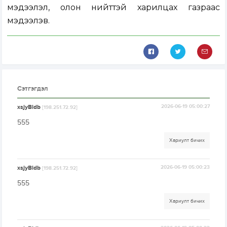
мэдээлэл, олон нийттэй харилцах газраас
мэдээлэв.
Сэтгэгдэл
xsjyBldb
2026-06-19 05:00:27
[198.251.72.92]
555
Хариулт бичих
xsjyBldb
2026-06-19 05:00:23
[198.251.72.92]
555
Хариулт бичих