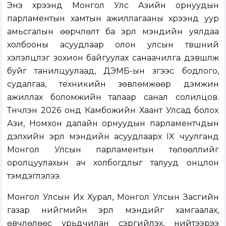
Энэ хүрээнд Монгол Улс Азийн орнуудын
парламентын хамтын ажиллагааны хүрээнд уур
амьсгалын өөрчлөлт ба эрүүл мэндийн уялдаа
холбооны асуудлаар олон улсын түвшний
хэлэлцүүлэг зохион байгуулах санаачилга дэвшүүлж
буйг танилцуулаад, ДЭМБ-ын зүгээс бодлого,
судалгаа, техникийн зөвлөмжөөр дэмжин
ажиллах боломжийн талаар санал солилцов.
Түүнчлэн 2026 онд Камбожийн Хаант Улсад болох
Ази, Номхон далайн орнуудын парламентчдын
дэлхийн эрүүл мэндийн асуудлаарх IX чуулганд
Монгол Улсын парламентын төлөөллийг
оролцуулахын ач холбогдлыг талууд онцлон
тэмдэглэлээ.
Монгол Улсын Их Хурал, Монгол Улсын Засгийн
газар нийгмийн эрүүл мэндийг хамгаалах,
өвчлөлөөс урьдчилан сэргийлэх, нийтээрээ