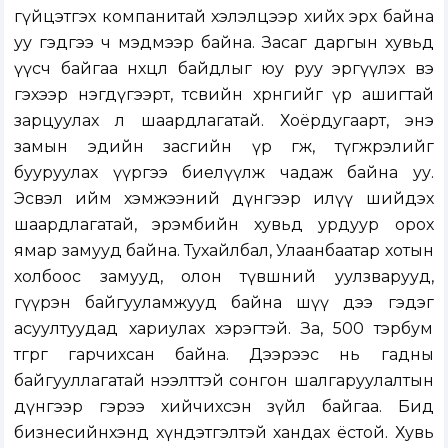
гүйцэтгэх компанитай хэлэлцээр хийх эрх байна
уу гэдгээ ч мэдмээр байна. Засаг даргын хувьд
үүсч байгаа нөхцөл байдлыг юу руу эргүүлэх вэ
гэхээр нэгдүгээрт, төсвийн хөрөнгийг үр ашигтай
зарцуулах л шаардлагатай. Хоёрдугаарт, энэ
замын эдийн засгийн үр өгөөж, түгжрэлийг
бууруулах үүргээ биелүүлж чадаж байна уу.
Эсвэл ийм хэмжээний дүнгээр илүү шийдэх
шаардлагатай, эрэмбийн хувьд урдуур орох
ямар замууд байна. Тухайлбал, Улаанбаатар хотын
холбоос замууд, олон түвшний уулзварууд,
гүүрэн байгууламжууд байна шүү дээ гэдэг
асуултуудад хариулах хэрэгтэй. За, 500 тэрбум
төгрөг гарчихсан байна. Дээрээс нь гадны
байгууллагатай нээлттэй сонгон шалгаруулалтын
дүнгээр гэрээ хийчихсэн зүйл байгаа. Бид
бизнесийнхэнд хүндэтгэлтэй хандах ёстой. Хувь