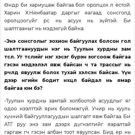
Өнөөдөр би хариуцаж байгаа бол оролцох л ёстой.
Харин Х.Нямбаатар даргыг яагаад сонсголд
оролцоогүйг өөрөөс нь асуух нь зүйтэй. Би
шалтгааныг нь мэдэхгүй байна.
-Энэ сонсголыг зохион байгуулах болсон гол
шалтгаануудын нэг нь Туулын хурдны зам
төсөл. Уг төслийг нэг хэсэг бүрэн зогсоож байгаа
гэсэн мэдээлэл явж байсан ч та трассыг нь
өөрчлөөд явуулж болох тухай хэлсэн байсан. Үүн
дээр өнөөгийн бодит нөхцөл байдал нь ямар
байгаа юм бэ?
-Туулын хурдны замтай холбоотой асуудлыг яг
одоо нээлттэй ярих боломжгүй. Учир нь хууль
хүчний байгууллагуудын шалгалт явж байгаа. Би
АТГ руу энэ зам дээрх дүгнэлтийг яаралтай
гаргаж өгөөч гэсэн албан тоот явуулсан. Бид ер нь