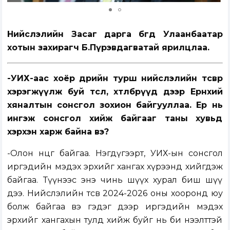
Нийслэлийн Засаг дарга бөгөөд Улаанбаатар
хотын захирагч Б.Пүрэвдагватай ярилцлаа.
-УИХ-аас хоёр өдрийн турш нийслэлийн төсвөөр
хэрэгжүүлж буй төсөл, хөтөлбөрүүд дээр Ерөнхий
хяналтын сонсгол зохион байгууллаа. Ер нь
ингэж сонсгол хийж байгааг таны хувьд
хэрхэн харж байна вэ?
-Олон өнцөг байгаа. Нэгдүгээрт, УИХ-ын сонсгол
иргэдийн мэдэх эрхийг хангах хүрээнд хийгдэж
байгаа. Түүнээс энэ чинь шүүх хурал биш шүү
дээ. Нийслэлийн төсөв 2024-2026 оны хооронд юу
болж байгаа вэ гэдэг дээр иргэдийн мэдэх
эрхийг хангахын тулд хийж буйг нь би нээлттэй