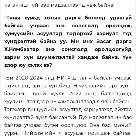
нэгэн өнцөггүйгээр мэдээллээ өгөөд явж байна.
-Таны хувьд хотын дарга болоод удаагүй
байгаа учраас энэ сонсголд оролцож,
хүмүүсийн асуултад тодорхой хариулт өгөхөд
хүндрэлтэй байна уу. Мөн өмнөх Засаг дарга
Х.Нямбаатар энэ сонсголд оролцоогүйд
зарим хүн шүүмжлэлтэй хандаж байна. Үүн
дээр юу хэлэх вэ?
-Би 2020-2024 онд НИТХ-д төлөөлөгч байсан учраас
нийслэлд шинэ хүн биш. Нийслэлийн эрх зүйн
байдлын тухай хууль 2022 онд батлагдахад
хуулийн төсөл дээр нь хамт ажиллаад л явж байсан.
Тэгэхээр гишүүдийн асуултад хариулахад айхтар
хүндрэлтэй зүйл байсангүй. Бүх мэдээлэл нь бас
байгаа учраас бүтэн оролцлоо. Энэ бас миний
үүрэг. Нийслэлийн л асуудал яригдаж байгаа.