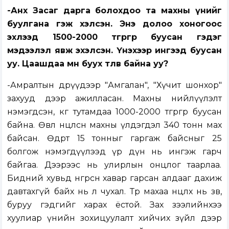
-Анх Засаг дарга болохдоо та махны үнийг
буулгана гэж хэлсэн. Энэ долоо хоногоос
эхлээд 1500-2000 төгрөгөөр буусан гэдэг
мэдээлэл явж эхэлсэн. Үнэхээр ингээд буусан
уу. Цаашдаа мөн буух төлөв байна уу?
-Амралтын өдрүүдээр "Амгалан", "Хүчит шонхор"
захууд дээр ажилласан. Махны нийлүүлэлт
нэмэгдсэн, кг тутамдаа 1000-2000 төгрөгөөр буусан
байна. Өвөл нөөцөлсөн махны үлдэгдэл 340 тонн мах
байсан. Өдөрт 15 тонныг гаргаж байсныг 25
болгож нэмэгдүүлээд үр дүн нь ингэж гарч
байгаа. Дээрээс нь улирлын онцлог таарлаа.
Бидний хувьд өнгөрсөн хавар гарсан алдааг дахиж
давтахгүй байх нь л чухал. Төр махаа нөөцлөх нь зөв,
буруу гэдгийг харах ёстой. Зах зээлийнхээ
хуулиар үнийн зохицуулалт хийчих зүйл дээр