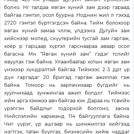
болно. Нөгөө талдаа явган хүний зам дээр гараад
байгаа гэмтэл, осол буурна. Ноднин жил л гэхэд
2720 гэмтэл бүртгэгдсэн байна. Тийм болохоор
явган хүний замаа чөлөөлж, үлдээнэ. Дугуйн зам
хийснээр мопед, скүүтерийн тусгай зам гаргаж,
хоёр өөр гарцаар хүртэл гарснаараа аваар осол
багасна. Мөн “Явган хүний зам” гэдэг төслийг
явуулах гэж байна. Улаанбаатар хотын явган зам
үнэхээр хүндрэлтэй байгаа. Тиймээс 2-3 өдөрт үр
дүн гаргадаг 20 бригад гаргаж ажиллах гэж
байна. Томоор нь зарлачихаар бүгдийг нь
хуулчихаад зунжингаа ажил болдог. Тиймээс
ийм арга хэмжээ авч байгаа юм. Дараа нь төсвийн
үрэлгэн байдлыг тодорхой болгоно, засна.
Нийслэлийн харьяанд 114 байгууллага байна.
Чиг үүрэг, үр ашгаар нь шинжилгээ хийгээд
нэгтгэх, татан буулгах, бизнесийн хийж чаддаг