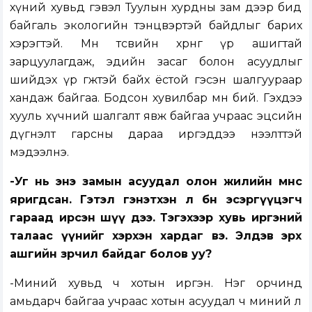
хүний хувьд гэвэл Туулын хурдны зам дээр бид
байгаль экологийн тэнцвэртэй байдлыг барих
хэрэгтэй. Мөн төсвийн хөрөнгө үр ашигтай
зарцуулагдаж, эдийн засаг болон асуудлыг
шийдэх үр өгөөжтэй байх ёстой гэсэн шалгуураар
хандаж байгаа. Бодсон хувилбар мөн бий. Гэхдээ
хууль хүчний шалгалт явж байгаа учраас эцсийн
дүгнэлт гарсны дараа иргэддээ нээлттэй
мэдээлнэ.
-Уг нь энэ замын асуудал олон жилийн өмнөөс
яригдсан. Гэтэл гэнэтхэн л бөөн эсэргүүцэгч
гараад ирсэн шүү дээ. Тэгэхээр хувь иргэний
талаас үүнийг хэрхэн хардаг вэ. Элдэв эрх
ашгийн зөрчил байдаг болов уу?
-Миний хувьд ч хотын иргэн. Нэг орчинд
амьдарч байгаа учраас хотын асуудал ч миний л