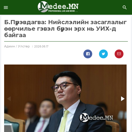
Б.Пүрэвдагва: Нийслэлийн засаглалыг
өөрчилье гэвэл бүрэн эрх нь УИХ-д
байгаа
Aдмин / Улстөр
2026.06.17