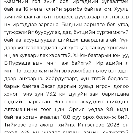
-Хамгийн гол зүйл бол иргэдийн хүлээлттэй
байгаа 16 мега төслийн эрэмбэ байгаа юм. Хууль
хүчний шалгалтын процесс дуусахаар нэг, нэгээр
нь иргэддээ зарлана. Бидний зорилго бол утаа,
түгжрэлийг бууруулах, дэд бүтцийн хүртээмжгүй
байгаа асуудлуудаа шийдэх шаардлагатай. Үүн
дээр хязгаарлагдмал цаг хугацаа, санхүү хөрөнгийн
нөөцөө зөв хуваарилах хэрэгтэй. Х.Нямбаатарын юм уу,
Б.Пүрэвдагвын мөнгө гэж байхгүй. Иргэдийн л
мөнгө. Тэгэхээр хамгийн зөв хувилбар нь юу вэ гэдэг
дээр анхаарна. Хоёрдугаарт, хүн төвтэй бодлого
барьж байгаа Засаг даргын хувьд өнгөрсөн долоо
хоногт энэ зун 73.2 км дугуйн зам баригдана
гэдгийг зарласан. Энэ олон асуудлыг шийднэ.
Автомашины тоог цөөлнө. Оргил үедээ 9.8 км/ц
байгаа хотын ачаалал 10.8 руу орох боломж бий.
Тиймээс энэ ажлыг хийнэ. Ингэснээр 2028 он
гэхэд 425 км унадаг дугуйн замын сүлжээтэй