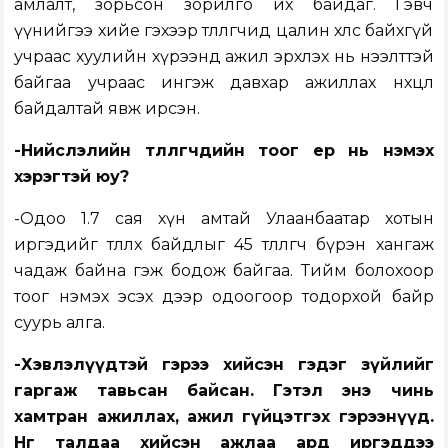
амлалт, зорьсон зорилго их байдаг. Гэвч
үүнийгээ хийе гэхээр төлөөлөгчид цалин хөлс байхгүй
учраас хуулийн хүрээнд ажил эрхлэх нь нээлттэй
байгаа учраас ингэж давхар ажиллах нөхцөл
байдалтай явж ирсэн.
-Нийслэлийн төлөөлөгчдийн тоог ер нь нэмэх
хэрэгтэй юу?
-Одоо 1.7 сая хүн амтай Улаанбаатар хотын
иргэдийг төлөөлөх байдлыг 45 төлөөлөгч бүрэн хангаж
чадаж байна гэж бодож байгаа. Тийм болохоор
тоог нэмэх эсэх дээр одоогоор тодорхой байр
суурь алга.
-Хэвлэлүүдтэй гэрээ хийсэн гэдэг зүйлийг
гаргаж тавьсан байсан. Гэтэл энэ чинь
хамтран ажиллах, ажил гүйцэтгэх гэрээнүүд.
Нөгөө талдаа хийсэн ажлаа ард иргэддээ