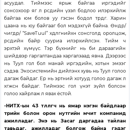
асуудал. Тиймээс ярьж байгаа иргэдийг
сонсохоор яг л өөрсдийн үзэл бодлоо илэрхийлж
байгаа юм болов уу гэсэн бодол төрдөг. Харин
цаана нь юу байгааг бол мэдэхгүй байна. Өнөөдөр/
өчигдөр/ “SaveTuul” хөдөлгөөнийхөн сонсголд оролцож,
өөрсдийн байр сууриа илэрхийлсэн. Тийм ч
эрхтэй хүмүүс. Тэр бүхнийг нь би дараагийн
шийдвэр гаргалтандаа харгалзаад явна. Дээрээс
нь Туул гол бол манай иргэдийн, хотын эмзэг
сэдэв. Экосистемийн дийлэнх хувь нь Туул голоо
дагаж байдаг. Ер нь эртний хотууд голоо дагаж л
хөгжсөн байдаг. Тиймээс гол үнэт зүйл болсон
голоо хайрлаж л явах ёстой.
-НИТХ-ын 43 төлөөлөгч нь ямар нэгэн байдлаар
төрийн болон орон нутгийн өмчит компанид
ажилладаг. Энэ нь Засаг даргадаа тайлан
тавьдаг, ажилладаг болгож байна гэдэг