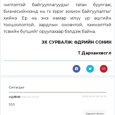
чиглэлтэй байгууллагуудыг татан буулгаж,
бизнесийнхэнд нь өгөх зэрэг зохион байгуулалтыг
хийнэ. Ер нь энэ намар илүү үр ашгийн
тооцоололтой, зардлын оновчтой, хэмнэлттэй
төсвийн бүтцийг оруулахаар бэлдэж байна.
ЭХ СУРВАЛЖ: ӨДРИЙН СОНИН
Т.Дарханхөвсгөл
Сэтгэгдэл
xsjyBldb
2026-06-19 09:24:21
[198.251.72.92]
555
Хариулт бичих