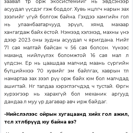
заавал төр орж экосистемийг нь эвдсэнээр
асуудал үүсдэг гэж боддог. Хувь нөөцлөгч нарын зах
зээлийг үгүй болгож байна. Гэхдээ хамгийн гол
нь улаанбаатарчууд эрүүл, хямд махаар
хангагдаж байх ёстой. Нэмээд хэлэхэд, махны үнэ
дээр 2023 оны зудны асуудал ч яригдана. Нийт
71 сая малтай байсан ч 56 сая болсон. Үүнээс
маханд нийлүүлэх боломжтой 16 сая мал л
үлдсэн. Ер нь цаашдаа малчид маань сүргийн
бүтцийнхээ 70 хувийг эм байлгах, хаврын төл
намартаа зах зээл рүү орж байх юм бол малчдад
ашигтай. Нөгөө талдаа хэрэглэгчдэд ч тустай. Өргөн
хүрээгээр нь харахгүй бол механик аргууд
дандаа л муу үр дагавар авч ирж байдаг.
-Нийслэлээс ойрын хугацаанд хийх гол ажил,
төсөл хөтөлбөрүүд юу байна вэ?