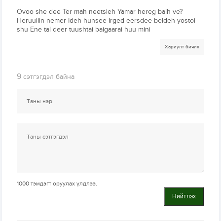
Ovoo she dee Ter mah neetsleh Yamar hereg baih ve?
Heruuliin nemer Ideh hunsee Irged eersdee beldeh yostoi
shu Ene tal deer tuushtai baigaarai huu mini
Хариулт бичих
9
сэтгэгдэл байна
1000
тэмдэгт оруулах үлдлээ.
Нийтлэх