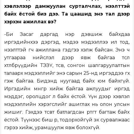
хэвлэлээр дамжуулан сурталчлах, нээлттэй
байх ёстой биз дээ. Та цаашид энэ тал дээр
хэрхэн ажиллах вэ?
-Би Засаг даргад нэр дэвшиж байхдаа
иргэдийнхээ дэргэд, мэдээ мэдээллээ ил тод,
нээлттэй өгч ажиллана гэдгээ хэлж байсан. Энэ ч
утгаараа нийслэл дээр явж байгаа төсөл
хөтөлбөрүүдийн ТЭЗҮ, төсөв, сонгон шалгаруулалтын
талаарх мэдээллийг энэ сарын 25-нд иргэддээ өгөх
гэж байгаа. Бидэнд нуугаад байх юм байхгүй.
Иргэдийн мөнгөөр хийж байгаа ажлуудыг иргэд
мэддэг, оролцдог л байх ёстой. Үүн дээр хэвлэл
мэдээллийн хэрэгслийг ашиглах нь олон улсын
жишиг. Гэхдээ төсөвт батлагдсан өртөгтөө багтаж байх
ёстой. Түүнээс биш өөр, тодорхойгүй эх сурвалжаас
гэрээ хийж, урамшуулж явж болохгүй.