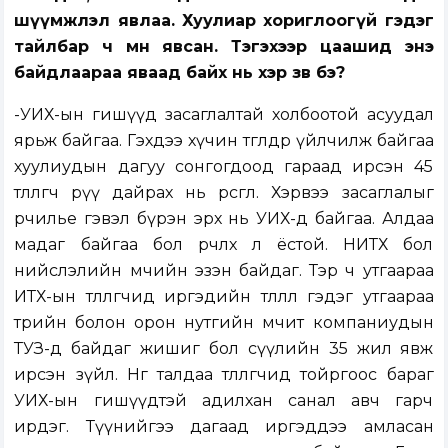
шүүмжлэл явлаа. Хуулиар хориглоогүй гэдэг
тайлбар ч мөн явсан. Тэгэхээр цаашид энэ
байдлаараа яваад байх нь хэр зөв бэ?
-УИХ-ын гишүүд засаглалтай холбоотой асуудал
ярьж байгаа. Гэхдээ хүчин төгөлдөр үйлчилж байгаа
хуулиудын дагуу сонгогдоод гараад ирсэн 45
төлөөлөгч рүү дайрах нь өрөөсгөл. Хэрвээ засаглалыг
өөрчилье гэвэл бүрэн эрх нь УИХ-д байгаа. Алдаа
мадаг байгаа бол өөрчлөх л ёстой. НИТХ бол
нийслэлийн өмчийн эзэн байдаг. Тэр ч утгаараа
ИТХ-ын төлөөлөгчид иргэдийн төлөөлөл гэдэг утгаараа
төрийн болон орон нутгийн өмчит компаниудын
ТУЗ-д байдаг жишиг бол сүүлийн 35 жил явж
ирсэн зүйл. Нөгөө талдаа төлөөлөгчид тойргоос бараг
УИХ-ын гишүүдтэй адилхан санал авч гарч
ирдэг. Түүнийгээ дагаад иргэддээ амласан