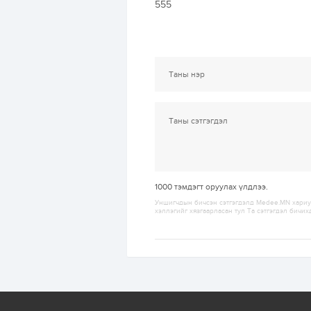
555
1000
тэмдэгт оруулах үлдлээ.
Уншигчдын бичсэн сэтгэгдэлд Medee.MN хариуц
хэллэгийг хязгаарласан тул Та сэтгэгдэл бичих