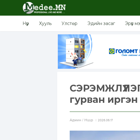
Нүүр
Хууль
Улстөр
Эдийн засаг
Эрүүл м
СЭРЭМЖЛҮҮЛЭГ
гурван иргэн
Aдмин / Нүүр
2026.06.17