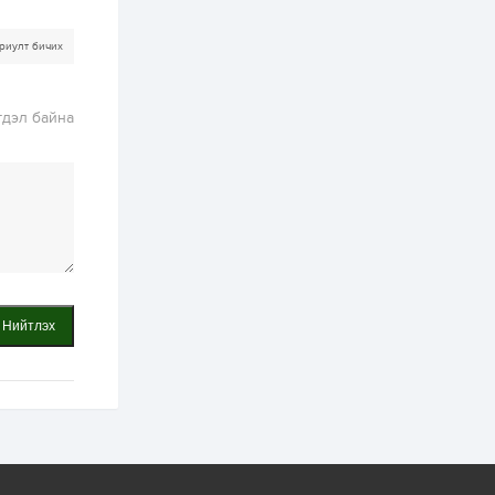
ААН-үүдийн дансыг
битүүмжлэхгүй
риулт бичих
1 өдөр
1
0
Нөөцийн махны
худалдаа,
гдэл байна
борлуулалтыг
нээлттэй ил тод
болгоно
2 өдөр
0
0
ЗГ: Автобензин,
дизель түлшний
онцгой албан
татварыг тэглэлээ
2 өдөр
3
0
З.Мэндсайхан:
Нийтлэх
Хүнсний нөөцийг
бэлтгэх агуулах,
зоорь бэлтгэх ААН-
үүдэд хөнгөлөлттэй
зээл олгоно
2 өдөр
1
0
Европ дахь
монголчуудын
соёлын наадам
боллоо