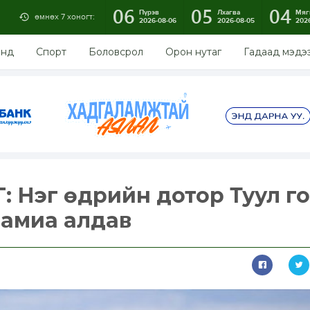
06
05
04
Пүрэв
Лхагва
Мяг
өмнөх 7 хоногт:
2026-08-06
2026-08-05
202
энд
Спорт
Боловсрол
Орон нутаг
Гадаад мэдэ
: Нэг өдрийн дотор Туул г
 амиа алдав