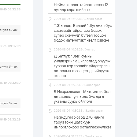
Неймар зодог тайлах эсэхээ 12
Н.Номтойбаяр:
дугаар сард шийднэ
06-19 09:32:36
Аймгуудад
тулгамдаж буй
асуудлуудыг долоо
2026-08-05 11:49:38 / Эдийн засаг
хоног бүр Засгийн
Т.Жанлав: Бидний "Шугаман бус
газрын...
риулт бичих
системийг ойролцоо бодох
1 өдөр
0
0
супер схемүүд" бүтээл тооцон
УИХ-ын дарга
бодох математикт нээлт хийсэн
С.Бямбацогт төрийг
06-19 09:32:31
төлөөлөн Сутай
2026-08-04 10:08:29 / Улстөр
хайрхны тэнгэрийг
тахих төрийн
Д.Батлут: “Зэв” сумны
тахилгад оролцлоо
үйлдвэрийг ашиглалтад оруулж,
1 өдөр
2
0
гурван нэр төрлийг үйлдвэрлэн
риулт бичих
дотоодын хэрэгцээнд нийлүүлж
“Хотын дарга сонсож
байна” 150150 тусгай
эхэлсэн
дугаарыг
06-19 09:32:30
наймдугаар сарын
2026-08-04 11:28:33 / Боловсрол
14-нөөс ажиллуулж...
Б.Идэржавхлан: Математик бол
1 өдөр
0
0
амьдралд тулгарах бүх арга
ухааны суурь ойлголт
“Чингис хаан” олон
риулт бичих
улсын нисэх буудал
2026-08-04 10:30:38 / Эдийн засаг
руу нийтийн тээврийн
автобус 24 цагаар
Наймдугаар сард 270 мянга
06-19 09:32:29
үйлчилж байна
гаруй тонн шатахуун
импортлохоор баталгаажуулжээ
1 өдөр
1
0
Нийслэлийн
2026-08-04 10:37:33 / Эдийн засаг