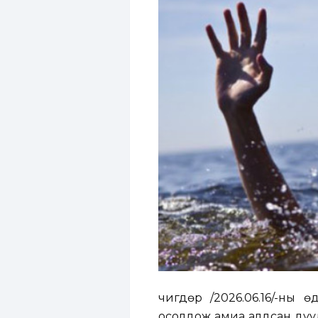
Өчигдөр /2026.06.16/-ны
осолдож амиа алдсан дууд