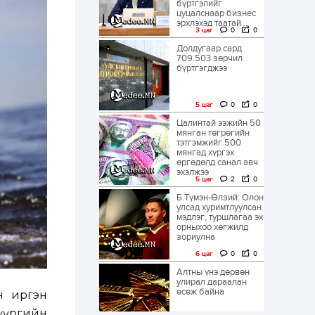
бүртгэлийг
цуцалснаар бизнес
эрхлэхэд таатай...
3 цаг
0
0
Долдугаар сард
709.503 зөрчил
бүртгэгджээ
5 цаг
0
0
Цалинтай ээжийн 50
мянган төгрөгийн
тэтгэмжийг 500
мянгад хүргэх
өргөдөлд санал авч
эхэлжээ
5 цаг
2
0
Б.Түмэн-Өлзий: Олон
улсад хуримтлуулсан
мэдлэг, туршлагаа эх
орныхоо хөгжилд
зориулна
6 цаг
0
0
Алтны үнэ дөрвөн
улирал дараалан
өсөж байна
н иргэн
дүүргийн