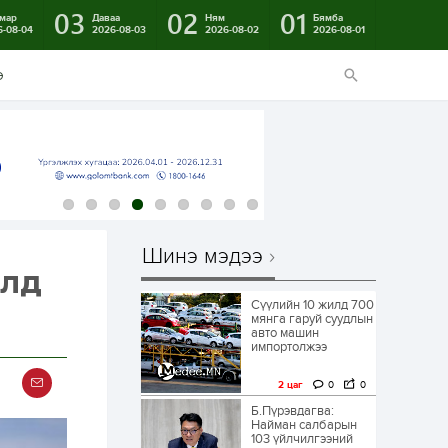
03
02
01
мар
Даваа
Ням
Бямба
6-08-04
2026-08-03
2026-08-02
2026-08-01
э
Шинэ мэдээ
олд
Сүүлийн 10 жилд 700
мянга гаруй суудлын
авто машин
импортолжээ
2 цаг
0
0
Б.Пүрэвдагва:
Найман салбарын
103 үйлчилгээний