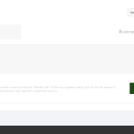
Ха
8
сэтгэ
лага хүлээхгүй болно. Манай сайт ХХЗХ-ны журмын дагуу зүй зохисгүй зарим үг,
дээ бусдын эрх ашгийг хүндэтгэн үзнэ үү.