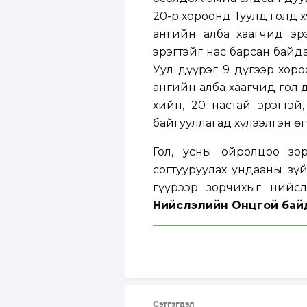
20-р хороонд Туулд голд х
ангийн алба хаагчид эр
эрэгтэйг нас барсан байд
Уул дүүрэг 9 дүгээр хор
ангийн алба хаагчид гол 
хийн, 20 настай эрэгтэй
байгууллагад хүлээлгэн өг
Гол, усны ойролцоо зор
согтууруулах ундааны зүй
гүүрээр зорчихыг нийс
Нийслэлийн Онцгой байд
Сэтгэгдэл