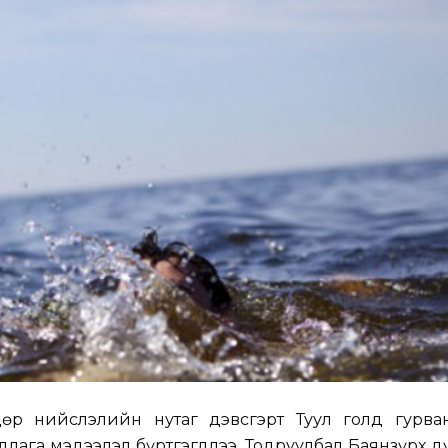
 өдөр нийслэлийн нутаг дэвсгэрт Туул голд гурва
лага мэдээлэл бүртгэгдлээ. Тодруулбал Баянзүрх 