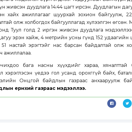
үн живсэн дуудлага 14:44 цагт ирсэн. Дуудлагын даг
эн хайх ажиллагааг шуурхай зохион байгуулж, 22
алтай олж холбогдох байгууллагад хүлээлгэн өгсөн. 
оонд Туул голд 2 иргэн живсэн дуудлага мэдээллэ
дагуу эрэн хайж, 4 метрийн усны гүнд 152 удаагийн
, 51 настай эрэгтэйг нас барсан байдалтай олж х
ч ажиллалаа.
чихдоо бага насны хүүхдийг хараа, хяналттай б
л хэрэглэсэн үедээ гол усанд орохггүй байх, батал
лэлийн Онцгой байдлын газраас анхааруулж б
лын ерөнхий газраас мэдээллээ.