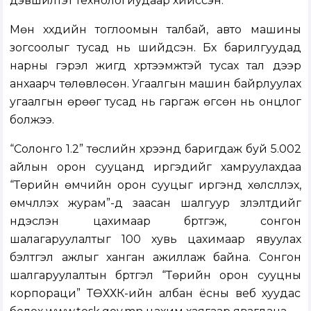
дэвшилтэт технологиудаар хийссэн.
Мөн хүүхдийн тоглоомын талбай, авто машины
зогсоолыг тусад нь шийдсэн. Бүх барилгуудад
нарны гэрэл жигд хүртээмжтэй тусах тал дээр
анхаарч төлөвлөсөн. Угаалгын машин байрлуулах
угаалгын өрөөг тусад нь гаргаж өгсөн нь онцлог
болжээ.
“Солонго 1.2” төслийн хүрээнд баригдаж буй 5.002
айлын орон сууцанд иргэдийг хамруулахдаа
“Төрийн өмчийн орон сууцыг иргэнд хөлслүүлэх,
өмчлүүлэх журам”-д заасан шалгуур үзүүлэлтүүдийг
үндэслэн цахимаар бүртгэж, сонгон
шалагаруулалтыг 100 хувь цахимаар явуулах
бэлтгэл ажлыг ханган ажиллаж байна. Сонгон
шалгаруулалтын бүртгэл “Төрийн орон сууцны
корпораци” ТӨХХК-ийн албан ёсны веб хуудас