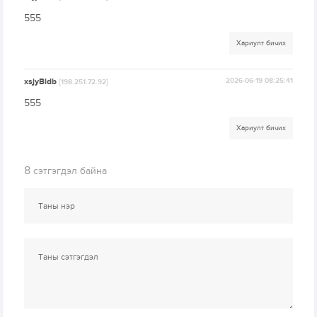
555
Хариулт бичих
xsjyBldb
2026-06-19 08:25:41
[198.251.72.92]
555
Хариулт бичих
8
сэтгэгдэл байна