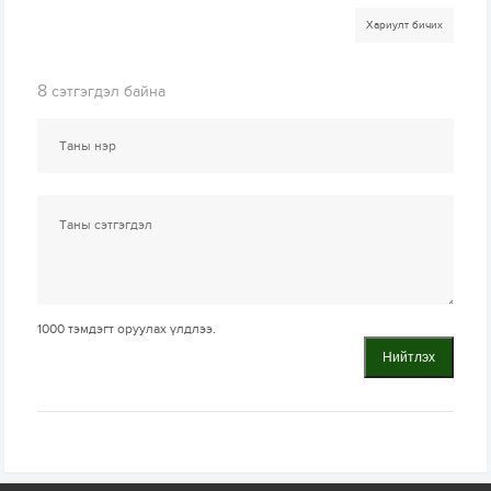
Хариулт бичих
8
сэтгэгдэл байна
1000
тэмдэгт оруулах үлдлээ.
Нийтлэх