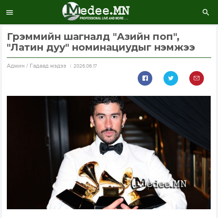
Грэммийн шагналд "Азийн поп",
"Латин дуу" номинациудыг нэмжээ
Aдмин / Гадаад мэдээ
2026.06.17