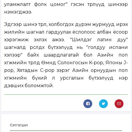
уламжлалт фолк цомог" гэсэн төрлүүд шинээр
нэмэгджээ.
Эдгээр шинэ төрөл, холбогдох дүрэм журмууд ирэх
жилийн шагнал гардуулах ёслолоос албан ёсоор
хэрэгжиж эхлэх ажээ. "Шилдэг латин дуу"
шагналд өрсөлдөх бүтээлүүд нь "голдуу испани
хэлээр" байх шаардлагатай бол Азийн поп
хөгжмийн төрөлд Өмнөд Солонгосын K-pop, Японы J-
pop, Хятадын C-pop зэрэг Азийн орнуудын поп
хөгжмийн бүхий л урсгалын бүтээлүүд нэр
дэвших боломжтой.
Сэтгэгдэл