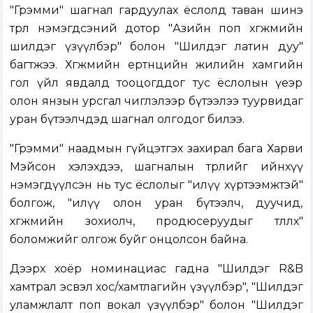
"Грэмми" шагнал гардуулах ёслолд таван шинэ
төрөл нэмэгдсэний дотор "Азийн поп хөгжмийн
шилдэг үзүүлбэр" болон "Шилдэг латин дуу"
багтжээ. Хөгжмийн ертөнцийн жилийн хамгийн
гол үйл явдалд тооцогддог тус ёслолын үеэр
олон янзын урсгал чиглэлээр бүтээлээ туурвидаг
уран бүтээлчдэд шагнал олгодог билээ.
"Грэмми" наадмын гүйцэтгэх захирал бага Харви
Мэйсон хэлэхдээ, шагналын төрлийг ийнхүү
нэмэгдүүлсэн нь тус ёслолыг "илүү хүртээмжтэй"
болгож, "илүү олон уран бүтээлч, дуучид,
хөгжмийн зохиолч, продюсеруудыг төлөөлөх"
боломжийг олгож буйг онцолсон байна.
Дээрх хоёр номинациас гадна "Шилдэг R&B
хамтрал эсвэл хос/хамтлагийн үзүүлбэр", "Шилдэг
уламжлалт поп вокал үзүүлбэр" болон "Шилдэг