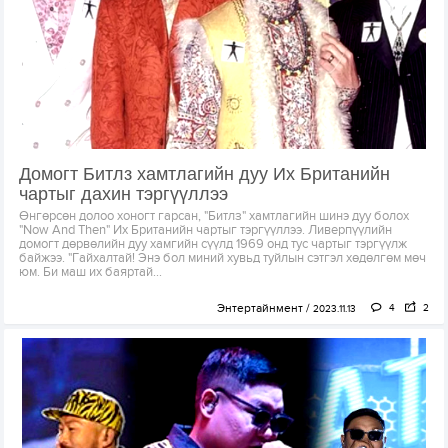
Домогт Битлз хамтлагийн дуу Их Британийн
чартыг дахин тэргүүллээ
Өнгөрсөн долоо хоногт гарсан, "Битлз" хамтлагийн шинэ дуу болох
"Now And Then" Их Британийн чартыг тэргүүллээ. Ливерпүүлийн
домогт дөрвөлийн дуу хамгийн сүүлд 1969 онд тус чартыг тэргүүлж
байжээ. "Гайхалтай! Энэ бол миний хувьд туйлын сэтгэл хөдөлгөм мөч
юм. Би маш их баяртай...
Энтертайнмент
4
2
2023.11.13