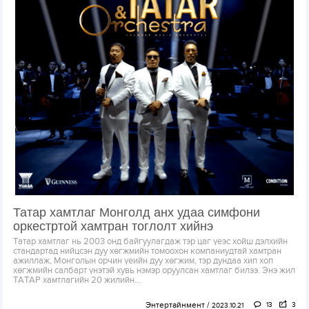
Татар хамтлаг Монголд анх удаа симфони
оркестртой хамтран тоглолт хийнэ
Татар хамтлаг нь 2003 онд байгуулагдаж тэр цаг үеэс хойш дэлхийн
стандартад нийцсэн дуу хөгжмийн томоохон компаниудтай хамтран
ажиллаж, Монголын орчин үеийн дуу хөгжим, тэр дундаа хип хоп
хөгжмийн салбарт үнэтэй хувь нэмэр оруулсан хамтлаг билээ. Энэ жил
ТАТАР хамтлагийн 20 жилийн...
Энтертайнмент
13
3
2023.10.21