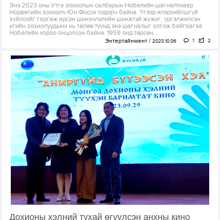
Энэ 2023 оны Утга зохиолын салбарын Нобелийн шагналтнаар
Норвегийн зохиолч Юн Фоссе тодорч байна. Үгээр илэрхийлшгүй
зүйлсийг гаргаж ирсэн шинэчлэлийн шинжтэй жүжиг, үргэлжилсэн
үгийн зохиолуудынх нь төлөө түүнд энэ шагналыг олгож байгаагаа
Нобелийн хороо онцолсон байна. 1959 онд төрсөн...
Энтертайнмент
1
2
2023.10.06
Дохионы хэлний тухай өгүүлсэн анхны кино