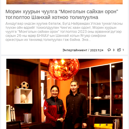
Морин хуурын чуулга “Монголын сайхан орон”
тоглолтоо Шанхай хотноо толилуулна
Анхдугаар үндсэн хуулиа баталж, Бүгд Найрамдах Улсаа тунхагласны
түүхэн ойн өдрийг тохиолдуулан Чингис хаан одонт, Морин хуурын
чуулга “Монголын сайхан орон” тоглолтоо 2023 оны арваннэгдүгээр
сарын 26-ны өдөр БНХАУ-ын Шанхай хотын Ягуар симфони
оркестрын их танхимд толилуулах гэж байна. Энэ...
Энтертайнмент
3
1
2023.11.24