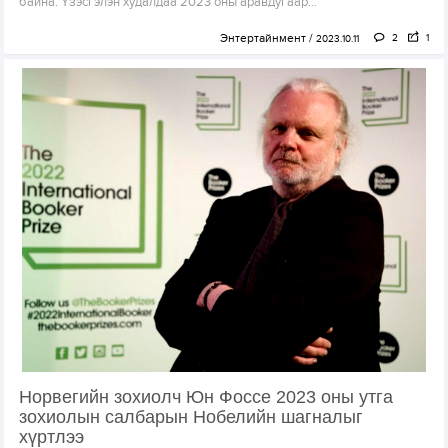
байна. Үзэсгэлэн худалдаа 2023 оны аравдугаар...
Энтертайнмент
2
1
2023.10.11
Норвегийн зохиолч Юн Фоссе 2023 оны утга
зохиолын салбарын Нобелийн шагналыг
хүртлээ