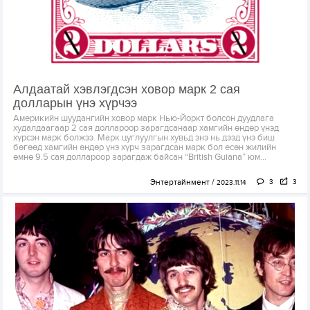
Алдаатай хэвлэгдсэн ховор марк 2 сая
долларын үнэ хүрчээ
Америкийн шуудангийн ховор марк Нью-Йоркт болсон дуудлага
худалдаагаар 2 сая доллароор зарагдсанаар хамгийн өндөр үнэд
хүрсэн марк болжээ. Марк цуглуулгын хувьд энэ нь дээд үнэ биш
бөгөөд хамгийн өндөр үнэ хүрч зарагдсан марк бол есөн жилийн
өмнө 9.5 сая доллароор зарагдаж байсан “British Guiana” юм...
Энтертайнмент
3
3
2023.11.14