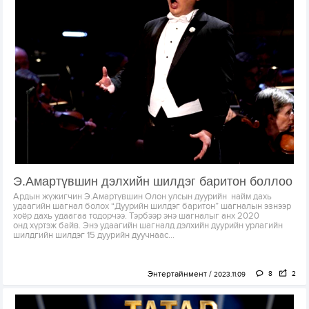
Э.Амартүвшин дэлхийн шилдэг баритон боллоо
Ардын жүжигчин Э.Амартүвшин Олон улсын дуурийн найм дахь
удаагийн шагнал болох “Дуурийн шилдэг баритон” шагналын эзнээр
хоёр дахь удаагаа тодорчээ. Тэрбээр энэ шагналыг анх 2020
онд хүртэж байв. Энэ удаагийн шагналд дэлхийн дуурийн урлагийн
шилдгийн шилдэг 15 дуурийн дуучнаас...
Энтертайнмент
8
2
2023.11.09