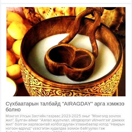
Сүхбаатарын талбайд "AIRAGDAY" арга хэмжээ
болно
Монгол Улсын Засгийн газраас 2023-2025 оныг "Монголд зочлох
жил", Булган аймаг “Аялал жуулчлал, үйлдвэрлэл үйлчилгээг дэмжих
жил” болгон зарласантай холбогдуулан Улаанбаатар хотод “Намрын
ногоон өдрүүд“ үзэсгэлэн худалдаа зохион байгуулах гэж