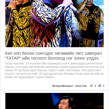
Хип хоп болон сонгодог хөгжмийн төгс хамтрал
“ТАТАР”-ийн тоглолт болоход нэг хоног үлдээ
Татар хамтлаг 20 жилийн ойн хүрээндээ үзэгч фенүүддээ дахин бэлэг
барьж, сонгодог хөгжимтэй хамтарсан бүрэн хэмжээний тоглолтоо энэ
сарын 10-нд буюу ирэх баасан гарагт хийх гэж байна. Энэ удаагийн
онцлог тоглолтоор нийт 30 дуу дуулагдах бөгөөд Татар хамтлагийн үе
үеийн хит дуунуудаас гадна тайзан...
Энтертайнмент
3
2
2023.11.09