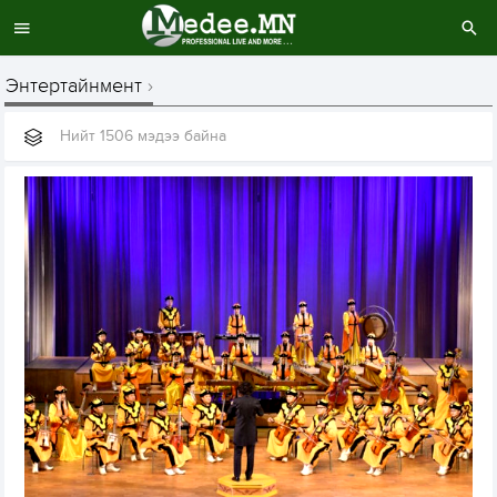
Энтертайнмент
Нийт 1506 мэдээ байна