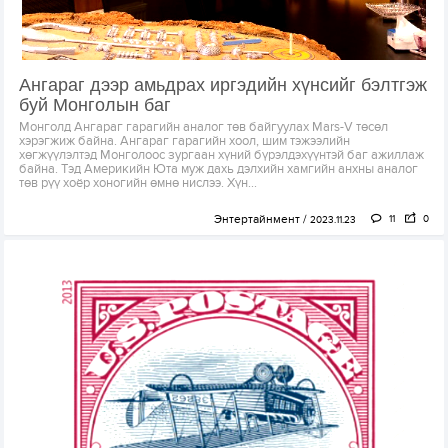
Ангараг дээр амьдрах иргэдийн хүнсийг бэлтгэж
буй Монголын баг
Монголд Ангараг гарагийн аналог төв байгуулах Mars-V төсөл
хэрэгжиж байна. Ангараг гарагийн хоол, шим тэжээлийн
хөгжүүлэлтэд Монголоос зургаан хүний бүрэлдэхүүнтэй баг ажиллаж
байна. Тэд Америкийн Юта муж дахь дэлхийн хамгийн анхны аналог
төв рүү хоёр хоногийн өмнө нислээ. Хүн...
Энтертайнмент
11
0
2023.11.23