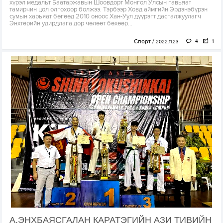
хүрэл медальт Баатаржавын Шоовдорт Монгол Улсын гавьяат
тамирчин цол олгохоор болжээ. Тэрбээр Ховд аймгийн Эрдэнэбүрэн
сумын харьяат бөгөөд 2010 оноос Хан-Уул дүүрэгт дасгалжуулагч
Энхтөрийн удирдлага дор чөлөөт бөхөөр...
Спорт
4
1
2022.11.23
А.ЭНХБАЯСГАЛАН КАРАТЭГИЙН АЗИ ТИВИЙН