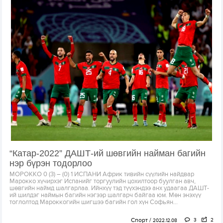
“Катар-2022” ДАШТ-ий шөвгийн найман багийн
нэр бүрэн тодорлоо
МОРОККО 0 (3) – (0) 1 ИСПАНИ Африк тивийн сүүлийн найдвар
Марокко хүчирхэг Испанийг торгуулийн цохилтоор буулган авч,
шөвгийн наймд шалгарлаа. Ийнхүү тэд түүхэндээ анх удаагаа ДАШТ-
ий шилдэг наймын багийн нэгээр шалгарч байгаа юм. Мөн энэхүү
тоглолтод Мароккогийн шигшээ багийн гол хүн Софьян...
Спорт
3
2
2022.12.08