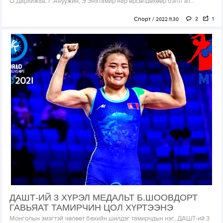
О.Дархижав, Г.Ануужин, Э.Энхтамир нар өрсөлдөхөөр бэлтгэл...
Спорт
2
1
2022.11.30
ДАШТ-ИЙ 3 ХҮРЭЛ МЕДАЛЬТ Б.ШООВДОРТ
ГАВЬЯАТ ТАМИРЧИН ЦОЛ ХҮРТЭЭНЭ
Монголын эмэгтэй чөлөөт бөхийн шилдэг тамирчдын нэг, ДАШТ-ий 3