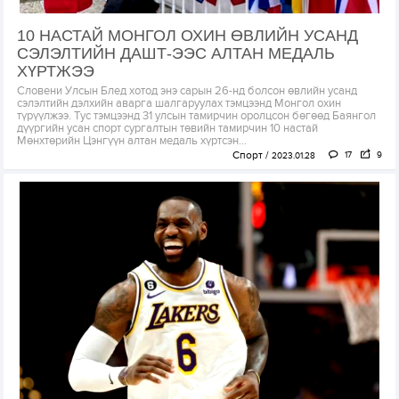
10 НАСТАЙ МОНГОЛ ОХИН ӨВЛИЙН УСАНД
СЭЛЭЛТИЙН ДАШТ-ЭЭС АЛТАН МЕДАЛЬ
ХҮРТЖЭЭ
Словени Улсын Блед хотод энэ сарын 26-нд болсон өвлийн усанд
сэлэлтийн дэлхийн аварга шалгаруулах тэмцээнд Монгол охин
түрүүлжээ. Тус тэмцээнд 31 улсын тамирчин оролцсон бөгөөд Баянгол
дүүргийн усан спорт сургалтын төвийн тамирчин 10 настай
Мөнхтөрийн Цэнгүүн алтан медаль хүртсэн...
Спорт
17
9
2023.01.28