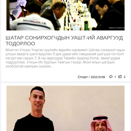
ШАТАР СОНИРХОГЧДЫН УАШТ-ИЙ АВАРГУУД
ТОДОРЛОО
Монгол Улсын Үндсэн хуулийн өдрийн нэрэмжит Шатар сонирхогчдын
улсын аварга шалгаруулах 11 дэх удаагийн тэмцээний шигшээ тоглолт
нэгдүгээр сарын 7, 8-ны өдрүүдэд Төрийн ордонд болж, аваргуудаа
тодрууллаа. Улсын Их Хурлын Тамгын газар, Монголын шатрын
холбоотой хамтран зохион...
Спорт
1
2
2023.01.09