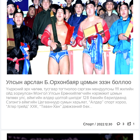
Улсын арслан Б.Орхонбаяр цомын эзэн боллоо
Үндэсний эрх чөлөө, тусгаар тогтнолоо сэргээн мандуулсны 111 жилийн
ойд зориулсан Монгол Улсын Ерөнхийлөгчийн нэрэмжит цомын
төлөөх улс, аймгийн алдар цолтой шилдэг 128 бөхийн барилдаанд
Сэлэнгэ аймгийн Цагааннуур сумын харьяат, “Алдар” спорт хороо,
“Атар трейд” ХХК, “Таван-Хан” дэвжээний бөх...
Спорт
3
1
2022.12.30