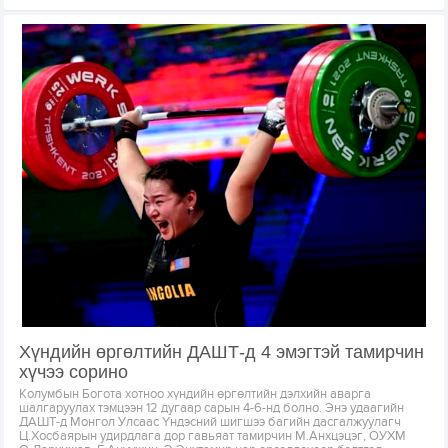
Хүндийн өргөлтийн ДАШТ-д 4 эмэгтэй тамирчин
хүчээ сорино
Колумбын Богота хотноо хүндийн өргөлтийн дэлхийн аварга
шалгаруулах тэмцээн 12 дугаар сарын 4-6-нд болно. Энэ удаагийн
ДАШТ-д Монгол Улсаас Үндэсний шигшээ багийн дасгалжуулагч
Ц.Хосбаярын удирдлага дор гавьяат тамирчин М.Анхцэцэг, ОУХМ