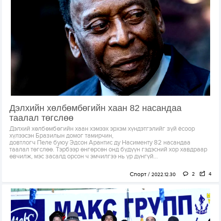
Дэлхийн хөлбөмбөгийн хаан 82 насандаа
таалал төгслөө
Дэлхий хөлбөмбөгийн хаан хэмээх эрхэм хүндэтгэлийг зүй ёсоор
хүлээсэн Бразилын домог тамирчин,
довтлогч Пеле буюу Эдсон Арантис ду Насименту 82 насандаа
таалал төгслөө. Тэрбээр өнгөрсөн онд бүдүүн гэдэсний хор хавдраар
өвчилж, мэс засалд орсон ч эмчилгээ нь үр дүнгүй...
Спорт
2
4
2022.12.30