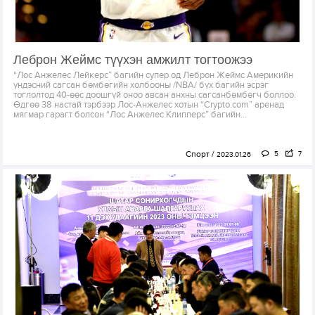
Леброн Жеймс түүхэн амжилт тогтоожээ
“Лос Анжелес Лейкерс” багийн супер од Леброн Жеймс Америкийн
үндэсний сагсан бөмбөгийн холбооны /NBA/ бүх багийн эсрэг
тоглолтод 40-өөс доошгүй оноо авсан анхны сагсанбөмбөгч боллоо.
Өдгөө 38 настай тэрбээр Лос-Анжелес хотын “Crypto.com” аренад
мягмар гарагт болсон “Лос Анжелес Клипперс” багийн...
Спорт
5
7
2023.01.26