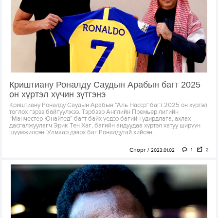
Криштиану Роналду Саудын Арабын багт 2025
он хүртэл хүчин зүтгэнэ
Криштиану Роналду Саудын Арабын "Аль Насср" багт 2025 он хүртэл
тоглох гэрээ байгуулжээ. Тэрбээр Английн Премьер лигийн
“Манчестер Юнайтед” багт байх үедээ багийн удирдлага, ахлах
дасгалжуулагч Эрик Тен Хаг, багийн андуудаа хүртэл хатуу ширүүн
шүүмжилсэн. Улмаар дээрх баг Роналдутай хийсэн...
Спорт
1
2
2023.01.02