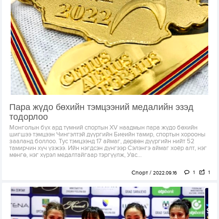
Пара жүдо бөхийн тэмцээний медалийн эзэд
тодорлоо
Монголын бүх ард түмний спортын XV наадмын пара жүдо бөхийн
шигшээ тэмцээн Чингэлтэй дүүргийн Биеийн тамир, спортын хорооны
зааланд боллоо. Тус тэмцээнд 17 аймаг, дөрвөн дүүргийн нийт 52
тамирчин хүч үзжээ. Ийн нэгдсэн дүнгээр Сэлэнгэ аймаг хоёр алт, нэг
мөнгө, нэг хүрэл медалтайгаар тэргүүлж, Увс...
Спорт
1
1
2022.09.16