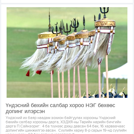
Үндэсний бөхийн салбар хороо НЭГ бөхөөс
допинг илэрсэн
Үндэсний их баяр наадам зохион байгуулах хорооны Үндэсний
бөхийн салбар хорооны дарга, ХЗДХЯ-ны Төрийн нарийн бичгийн
дарга П.Сайнзориг: 4 ба түүнээс дээш давсан 64 бөх, 16 харваачаас
допингийн шинжилгээ авсан. Сүүлийн хариу 8-р сарын 19-нд сүүлийн