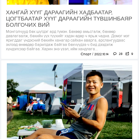
ХАНГАЙ ХҮҮГ ДАРААГИЙН ХАДБААТАР,
ЦОГТБААТАР ХҮҮГ ДАРААГИЙН ТҮВШИНБАЯР
БОЛГОЧИХ ВИЙ
Монголчууд бөх шүтдэг ард түмэн. Бөхөөр амьсгалж, бөхөөр
давлагаалж, бөхийн үүх түүхийг хэдэн өдөр ч ярьж чадна. Домог мэт
яригддаг үндэсний бөхийн ханагар сайхан аварга, арслангуудаас
эхлээд өнөөдөр барилдаж байгаа бөхчүүдээ ч бид дээдэлж
хүндэлсээр байгаа. Харин энэ үзэл, ийм хандлага...
Спорт
28
9
2022.10.14