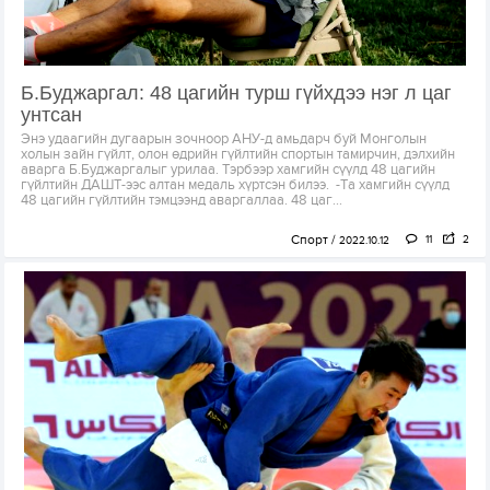
Б.Буджаргал: 48 цагийн турш гүйхдээ нэг л цаг
унтсан
Энэ удаагийн дугаарын зочноор АНУ-д амьдарч буй Монголын
холын зайн гүйлт, олон өдрийн гүйлтийн спортын тамирчин, дэлхийн
аварга Б.Буджаргалыг урилаа. Тэрбээр хамгийн сүүлд 48 цагийн
гүйлтийн ДАШТ-ээс алтан медаль хүртсэн билээ. -Та хамгийн сүүлд
48 цагийн гүйлтийн тэмцээнд аваргаллаа. 48 цаг...
Спорт
11
2
2022.10.12