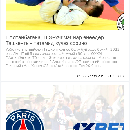
Г.Алтанбагана, Ц.Энхчимэг нар өнөөдөр
Ташкентын татамид хүчээ сорино
Узбекистаны нийслэл Ташкент хотноо болж буй жүдо бөхийн 2022
оны ДАШТ-ий 5 дахь өдөр эрэгтэйчүүдийн 90 кг-д ОУХМ
Г.Алтанбагана, 70 кг-д Ц.Энхчимэг нар хүчээ сорино. Монголын
шигшээ багийн тамирчин Г.Алтанбагана /27 нас/ эхний тойрогтоо
Египетийн Али Хазем /28 нас/-тай таарчээ. Тэд 2019 оны...
Спорт
3
2
2022.10.10