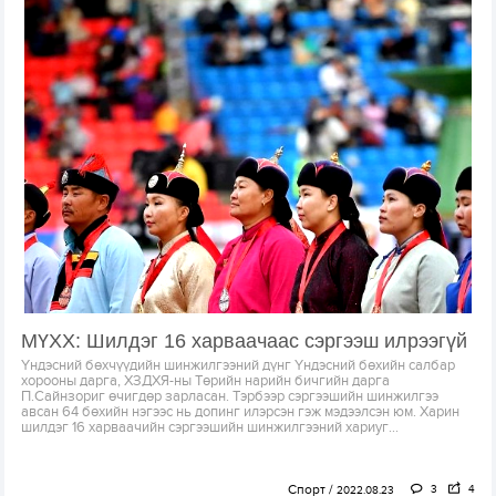
МҮХХ: Шилдэг 16 харваачаас сэргээш илрээгүй
Үндэсний бөхчүүдийн шинжилгээний дүнг Үндэсний бөхийн салбар
хорооны дарга, ХЗДХЯ-ны Төрийн нарийн бичгийн дарга
П.Сайнзориг өчигдөр зарласан. Тэрбээр сэргээшийн шинжилгээ
авсан 64 бөхийн нэгээс нь допинг илэрсэн гэж мэдээлсэн юм. Харин
шилдэг 16 харваачийн сэргээшийн шинжилгээний хариуг...
Спорт
3
4
2022.08.23