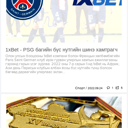
1xBet - PSG багийн бүс нутгийн шинэ хамтрагч
Олон улсын бооцооны 1xBet компани болон Францын хөлбөмбөгийн
Paris Saint German клуб ирэх гурван улирлын хамтын ажиллагааны
гэрээнд гарын үсэг зурлаа. 2022 оны 7-р сарын 1-нд 1xBet нь Африк,
Ази дахь Парисын клубын албан ёсны бүс нутгийн түнш болсон
бөгөөд дараагийн улирлаас эхлэн...
Спорт
1
5
2022.09.24