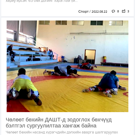
хариу ирсэн. 63 бөх допинг хэрэглээгүй...
Спорт
8
3
2022.08.22
Чөлөөт бөхийн ДАШТ-д зодоглох бөхчүүд
бэлтгэл сургуулилтаа хангаж байна
Чөлөөт бөхийн насанд хүрэгчдийн дэлхийн аварга шалгаруулах