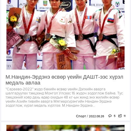
М.Нандин-Эрдэнэ өсвөр үеийн ДАШТ-ээс хүрэл
медаль авлаа
"Сараево-2022" жүдо бөхийн өсвөр үеийн Дэлхийн аварга
шалгаруулах тэмцээнд Монгол Улсаас 16 жүдоч зодоглож байна. Тус
тэмцээний хоёр дахь өдөр охидын 48 кг-ын жинд энэ жилийн өсвөр
үеийн Азийн тивийн аварга Мягмарсүрэнгийн Нандин-Эрдэнэ
зодоглож, хүрэл медаль хүртлээ. М.Нандин-Эрдэнэ...
Спорт
5
11
2022.08.26