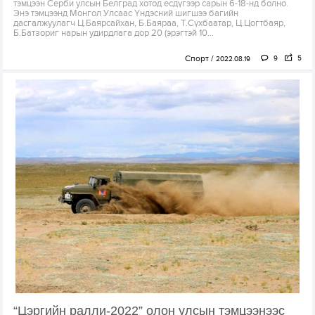
тэмцээн Серби улсын Белград хотод есдүгээр сарын 6-18-нд болно.
Энэ тэмцээнд Монгол Улсаас Үндэсний шигшээ багийн
дасгалжуулагч Ц.Баярсайхан, Б.Баяраа, Т.Сүхбаатар, Ц.Цогтбаяр,
Б.Батзориг нарын удирдлага дор 20 (эрэгтэй 10...
Спорт
9
5
2022.08.19
“Цэргийн ралли-2022” олон улсын тэмцээнээс