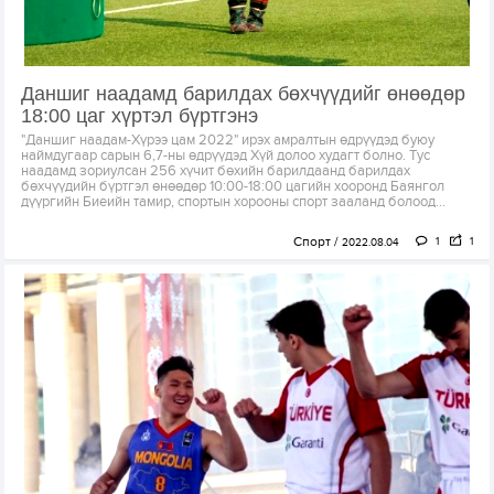
Даншиг наадамд барилдах бөхчүүдийг өнөөдөр
18:00 цаг хүртэл бүртгэнэ
"Даншиг наадам-Хүрээ цам 2022" ирэх амралтын өдрүүдэд буюу
наймдугаар сарын 6,7-ны өдрүүдэд Хүй долоо худагт болно. Тус
наадамд зориулсан 256 хүчит бөхийн барилдаанд барилдах
бөхчүүдийн бүртгэл өнөөдөр 10:00-18:00 цагийн хооронд Баянгол
дүүргийн Биеийн тамир, спортын хорооны спорт зааланд болоод...
Спорт
1
1
2022.08.04