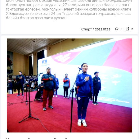
Монголын чөлөөт бөхийн үндэсний шигшээ багийн шинэ бүрэлдэхүүн
болох зургаан дасгалжуулагч, 27 тамирчин өнгөрсөн баасан гарагт
тангаргаа өргөсөн. Монголын чөлөөт бөхийн холбооны ерөнхийлөгч
Х.Бадамсүрэн энэ сарын 24-нд Үндэсний цэцэрлэгт хүрээлэнд шигшээ
багийн бэлтгэл дээр очиж уулзан...
Спорт
3
2
2022.07.28