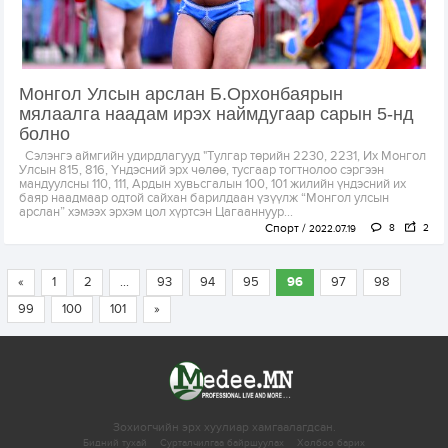
Монгол Улсын арслан Б.Орхонбаярын
мялаалга наадам ирэх наймдугаар сарын 5-нд
болно
Сэлэнгэ аймгийн удирдлагууд "Тулгар төрийн 2230, 2231, Их Монгол
Улсын 815, 816, Үндэсний эрх чөлөө, тусгаар тогтнолоо сэргээн
мандуулсны 110, 111, Ардын хувьсгалын 100, 101 жилийн үндэсний их
баяр наадмаар одтой сайхан барилдаан үзүүлж “Монгол улсын
арслан” хэмээх эрхэм цол хүртсэн Цагааннуур...
Спорт
8
2
2022.07.19
«
1
2
...
93
94
95
96
97
98
99
100
101
»
Зохиогчийн эрх хуулиар хамгаалагдсан.
Бидний тухай
Сурталчилгаа байршуулах
Холбоо барих