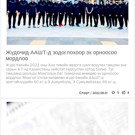
Жүдочид ААШТ-д зодоглохоор эх орноосоо
мордлоо
Жүдо бөхийн 2022 оны Ази тивийн аварга шалгаруулах тэмцээн энэ
сарын 4-7-нд Казахстаны нийслэл Нурсултан хотод болно. Тус
тэмцээнд оролцох Монголын баг тамирчид өнөөдөр эх орноосоо
мордлоо. Монгол Улсаа төлөөлөн жүдо бөхийн ААШТ-д
эрэгтэйчүүдийн 60 кг-д Э.Ариунболд, Э.Сумъяабазар, 66 кг-д...
Спорт
5
6
2022.08.01