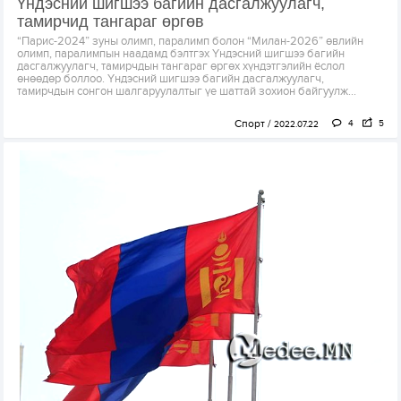
Үндэсний шигшээ багийн дасгалжуулагч,
тамирчид тангараг өргөв
“Парис-2024” зуны олимп, паралимп болон “Милан-2026” өвлийн
олимп, паралимпын наадамд бэлтгэх Үндэсний шигшээ багийн
дасгалжуулагч, тамирчдын тангараг өргөх хүндэтгэлийн ёслол
өнөөдөр боллоо. Үндэсний шигшээ багийн дасгалжуулагч,
тамирчдын сонгон шалгаруулалтыг үе шаттай зохион байгуулж...
Спорт
4
5
2022.07.22