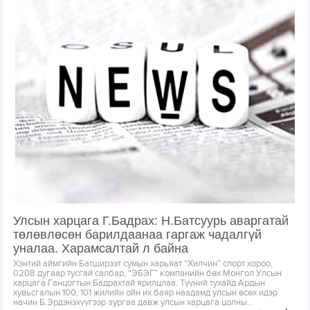
Улсын харцага Г.Бадрах: Н.Батсуурь аваргатай
төлөвлөсөн барилдаанаа гаргаж чадалгүй
уналаа. Харамсалтай л байна
Хэнтий аймгийн Батширээт сумын харьяат “Хилчин” спорт хороо,
0208 дугаар тусгай салбар, “ЭБЭГ” компанийн бөх Монгол Улсын
харцага Ганцогтын Бадрахтай ярилцлаа. Түүний тухайд Ардын
хувьсгалын 100, 101 жилийн ойн их баяр наадамд улсын өсөх идэр
начин Б.Эрдэнэхүүгээр зургаа давж улсын харцага цолны...