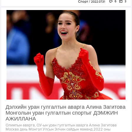
Спорт
6
3
2022.07.31
Дэлхийн уран гулгалтын аварга Алина Загитова
Монголын уран гулгалтын спортыг ДЭМЖИН
АЖИЛЛАНА
Олимпын аварга, ОУ-ын уран гулгалтын аварга Алина Загитова
Москва дахь Монгол Улсын Элчин сайдын яаманд 2022 оны