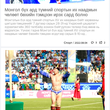
Монгол бүх ард түмний спортын их наадмын
чөлөөт бөхийн тэмцээн ирэх сард болно
Монголын бүх ард түмний спортын XV их наадмын байт харвааны
шигшээ тэмцээнийг 7 дугаар сарын 28-31-нд Үндэсний цэцэрлэгт
хүрээлэнгийн 360 талбайд зохион байгуулсан талаар бид өмнө нь
мэдээлсэн. Үүнээс гадна Монгол бүх ард түмний XV спортын их
наадмын чөлөөт бөхийн тэмцээн есдүгээр сарын 8-10-нд...
Спорт
3
2
2022.08.04