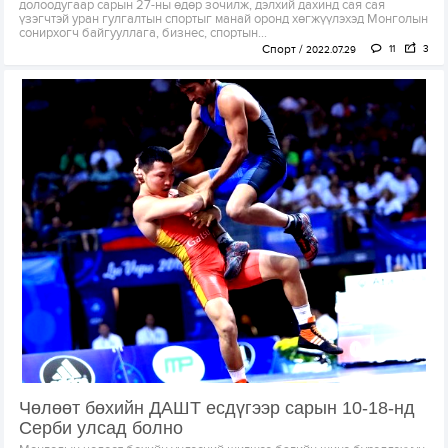
долоодугаар сарын 27-ны өдөр зочилж, дэлхий дахинд сая сая
үзэгчтэй уран гулгалтын спортыг манай оронд хөгжүүлэхэд Монголын
сонирхогч байгууллага, бизнес, спортын...
Спорт
11
3
2022.07.29
Чөлөөт бөхийн ДАШТ есдүгээр сарын 10-18-нд
Серби улсад болно