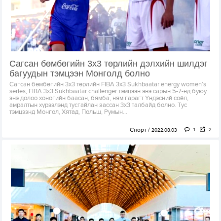
Сагсан бөмбөгийн 3х3 төрлийн дэлхийн шилдэг
багуудын тэмцээн Монголд болно
Сагсан бөмбөгийн 3х3 төрлийн FIBA 3х3 Sukhbaatar energy women’s
series, FIBA 3х3 Sukhbaatar challenger тэмцээн энэ сарын 5-7-нд буюу
энэ долоо хоногийн баасан, бямба, ням гарагт Үндэсний соёл,
амралтын хүрээлэнд тусгайлан зассан 3х3 талбайд болно. Тус
тэмцээнд Монгол, Хятад, Польш, Румын...
Спорт
1
2
2022.08.03