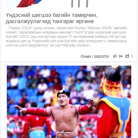
Үндэсний шигшээ багийн тамирчин,
дасгалжуулагчид тангараг өргөнө
“Парис-2024” зуны олимп, паралимп болон “Милан-2026” өвлийн
олимп, паралимпын наадмын мөчлөгт бэлтгэгдэх үндэсний шигшээ
багийг 2022 оны нэгдүгээр сарын 17-ны Ерөнхий сайдын 04 дүгээр
журмын дагуу Үндэсний шигшээ багийн дасгалжуулагч, тамирчдын
сонгон шалгаруулалтыг үе шаттайгаар зохион...
Спорт
64
1
2022.07.21