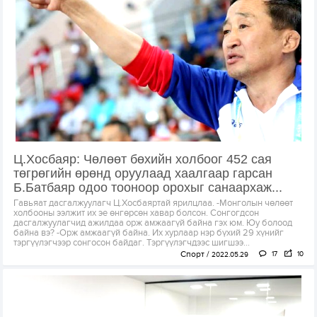
Ц.Хосбаяр: Чөлөөт бөхийн холбоог 452 сая
төгрөгийн өрөнд оруулаад хаалгаар гарсан
Б.Батбаяр одоо тооноор орохыг санаархаж...
Гавьяат дасгалжуулагч Ц.Хосбаяртай ярилцлаа. -Монголын чөлөөт
холбооны ээлжит их эе өнгөрсөн хавар болсон. Сонгогдсон
дасгалжуулагчид ажилдаа орж амжаагүй байна гэх юм. Юу болоод
байна вэ? -Орж амжаагүй байна. Их хурлаар нэр бүхий 29 хүнийг
тэргүүлэгчээр сонгосон байдаг. Тэргүүлэгчдээс шигшээ...
Спорт
17
10
2022.05.29