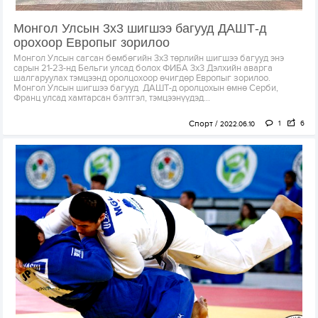
Монгол Улсын 3х3 шигшээ багууд ДАШТ-д
орохоор Европыг зорилоо
Монгол Улсын сагсан бөмбөгийн 3х3 төрлийн шигшээ багууд энэ
сарын 21-23-нд Бельги улсад болох ФИБА 3х3 Дэлхийн аварга
шалгаруулах тэмцээнд оролцохоор өчигдөр Европыг зорилоо.
Монгол Улсын шигшээ багууд ДАШТ-д оролцохын өмнө Серби,
Франц улсад хамтарсан бэлтгэл, тэмцээнүүдэд...
Спорт
1
6
2022.06.10