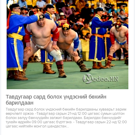
Тавдугаар сард болох үндэсний бөхийн
барилдаан
Тавдугаар сард болох үндэсний бөхийн барилдааны хуваарьт зарим
өөрчлөлт оржээ. -Тавдугаар сарын 21-нд 12:00 цагаас сумын цолтон
болон залуу бөхчүүдийн ээлжит барилдаан. Барилдах бөхчүүдийг
тухайн өдрийн 09:00 цагаас бүртгэнэ. - Тавдугаар сарын 22-нд 12:00
цагаас нийтийн монгол шандастан...