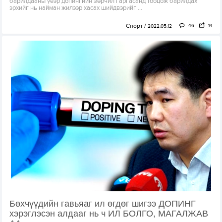
барилдааны үеэр допингийн зөрчил гаргасанд тооцож барилдах
эрхийг нь найман жилээр хасах шийдвэрийг ...
Спорт
46
14
2022.05.12
Бөхчүүдийн гавьяаг ил өгдөг шигээ ДОПИНГ
хэрэглэсэн алдааг нь ч ИЛ БОЛГО, МАГАЛЖАВ