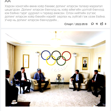
АА
Хэдхэн хоногийн өмнө хоёр бөхөөс допинг илэрсэн талаар мэдээлэл
цацагдсан. Допинг илэрсэн бөхчүүд нь хоёр аймгийн цолтой бөхчүүд
юм байна гэдэг цуурхал ч гараад амжсан. Олон нийтийн зүгээс
допинг илэрсэн хоёр бөхийн нэрийг зарлах нь зүйтэй гэж үзэж байна.
Учир нь допинг илэрсэн бөхчүүдийн...
Спорт
15
8
2022.05.10