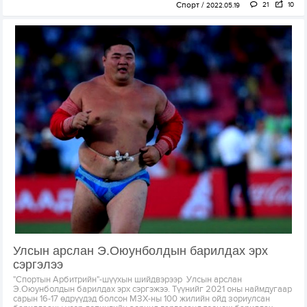
Спорт
21
10
2022.05.19
Улсын арслан Э.Оюунболдын барилдах эрх
сэргэлээ
"Спортын Арбитрийн"-шүүхын шийдвэрээр Улсын арслан
Э.Оюунболдын барилдах эрх сэргэжээ. Түүнийг 2021 оны наймдугаар
сарын 16-17 өдрүүдэд болсон МЗХ-ны 100 жилийн ойд зориулсан