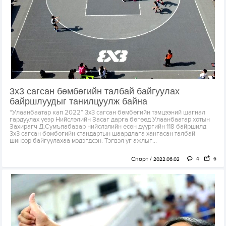
3х3 сагсан бөмбөгийн талбай байгуулах
байршлуудыг танилцуулж байна
“Улаанбаатар кап 2022” 3х3 сагсан бөмбөгийн тэмцээний шагнал
гардуулах үеэр Нийслэлийн Засаг дарга бөгөөд Улаанбаатар хотын
Захирагч Д.Сумъяабазар нийслэлийн есөн дүүргийн 118 байршилд
3х3 сагсан бөмбөгийн стандартын шаардлага хангасан талбай
шинээр байгуулахаа мэдэгдсэн. Тэгвэл уг ажлыг...
Спорт
4
6
2022.06.02