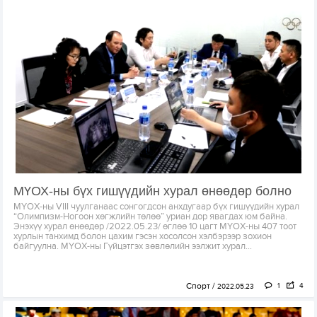
МҮОХ-ны бүх гишүүдийн хурал өнөөдөр болно
МҮОХ-ны VIII чуулганаас сонгогдсон анхдугаар бүх гишүүдийн хурал
“Олимпизм-Ногоон хөгжлийн төлөө” уриан дор явагдах юм байна.
Энэхүү хурал өнөөдөр /2022.05.23/ өглөө 10 цагт МҮОХ-ны 407 тоот
хурлын танхимд болон цахим гэсэн хосолсон хэлбэрээр зохион
байгуулна. МҮОХ-ны Гүйцэтгэх зөвлөлийн ээлжит хурал...
Спорт
1
4
2022.05.23