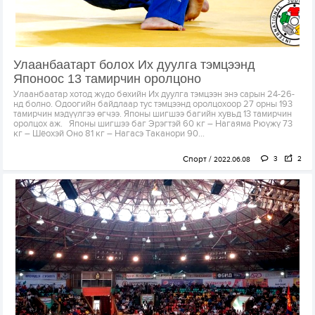
Улаанбаатарт болох Их дуулга тэмцээнд
Японоос 13 тамирчин оролцоно
Улаанбаатар хотод жүдо бөхийн Их дуулга тэмцээн энэ сарын 24-26-
нд болно. Одоогийн байдлаар тус тэмцээнд оролцохоор 27 орны 193
тамирчин мэдүүлгээ өгчээ. Японы шигшээ багийн хувьд 13 тамирчин
оролцох аж. Японы шигшээ баг Эрэгтэй 60 кг – Нагаяма Рюүжү 73
кг – Шёохэй Оно 81 кг – Нагасэ Таканори 90...
Спорт
3
2
2022.06.08