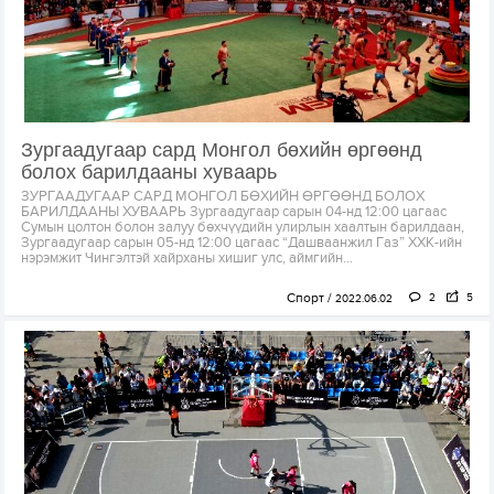
Зургаадугаар сард Монгол бөхийн өргөөнд
болох барилдааны хуваарь
ЗУРГААДУГААР САРД МОНГОЛ БӨХИЙН ӨРГӨӨНД БОЛОХ
БАРИЛДААНЫ ХУВААРЬ Зургаадугаар сарын 04-нд 12:00 цагаас
Сумын цолтон болон залуу бөхчүүдийн улирлын хаалтын барилдаан,
Зургаадугаар сарын 05-нд 12:00 цагаас “Дашваанжил Газ” ХХК-ийн
нэрэмжит Чингэлтэй хайрханы хишиг улс, аймгийн...
Спорт
2
5
2022.06.02